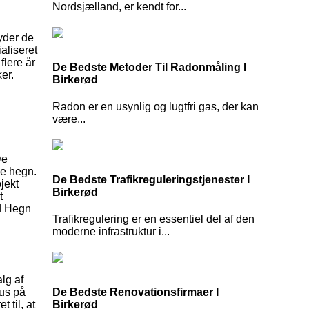
Nordsjælland, er kendt for...
yder de
aliseret
flere år
De Bedste Metoder Til Radonmåling I
er.
Birkerød
Radon er en usynlig og lugtfri gas, der kan
være...
De
de hegn.
De Bedste Trafikreguleringstjenester I
jekt
Birkerød
t
ød Hegn
Trafikregulering er en essentiel del af den
moderne infrastruktur i...
lg af
De Bedste Renovationsfirmaer I
kus på
Birkerød
 til, at