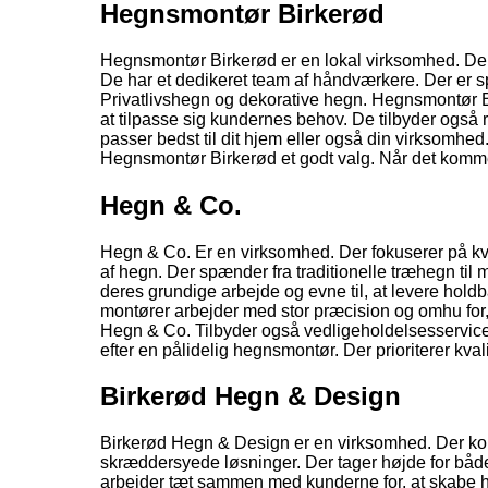
Hegnsmontør Birkerød
Hegnsmontør Birkerød er en lokal virksomhed. Der 
De har et dedikeret team af håndværkere. Der er s
Privatlivshegn og dekorative hegn. Hegnsmontør Bir
at tilpasse sig kundernes behov. De tilbyder også 
passer bedst til dit hjem eller også din virksomhed
Hegnsmontør Birkerød et godt valg. Når det komme
Hegn & Co.
Hegn & Co. Er en virksomhed. Der fokuserer på kv
af hegn. Der spænder fra traditionelle træhegn ti
deres grundige arbejde og evne til, at levere hold
montører arbejder med stor præcision og omhu for, at
Hegn & Co. Tilbyder også vedligeholdelsesservice. 
efter en pålidelig hegnsmontør. Der prioriterer kva
Birkerød Hegn & Design
Birkerød Hegn & Design er en virksomhed. Der ko
skræddersyede løsninger. Der tager højde for både
arbejder tæt sammen med kunderne for, at skabe he