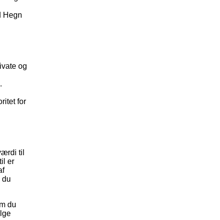
ød Hegn
ivate og
.
itet for
ærdi til
il er
af
s du
om du
ælge