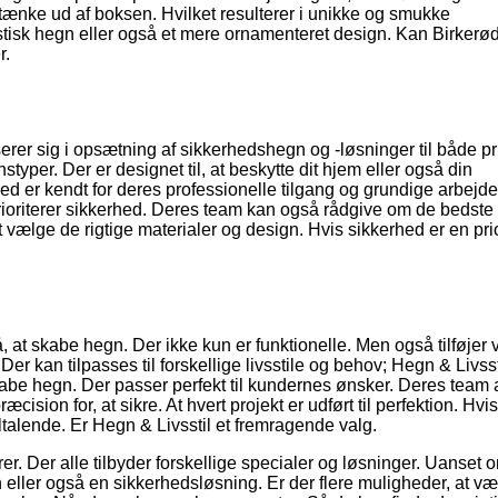
at tænke ud af boksen. Hvilket resulterer i unikke og smukke
tisk hegn eller også et mere ornamenteret design. Kan Birker
r.
rer sig i opsætning af sikkerhedshegn og -løsninger til både pr
styper. Der er designet til, at beskytte dit hjem eller også din
er kendt for deres professionelle tilgang og grundige arbejde
 prioriterer sikkerhed. Deres team kan også rådgive om de bedste
 vælge de rigtige materialer og design. Hvis sikkerhed er en prior
 at skabe hegn. Der ikke kun er funktionelle. Men også tilføjer v
Der kan tilpasses til forskellige livsstile og behov; Hegn & Livsst
skabe hegn. Der passer perfekt til kundernes ønsker. Deres team 
ion for, at sikre. At hvert projekt er udført til perfektion. Hvi
ltalende. Er Hegn & Livsstil et fremragende valg.
r. Der alle tilbyder forskellige specialer og løsninger. Uanset 
n eller også en sikkerhedsløsning. Er der flere muligheder, at v