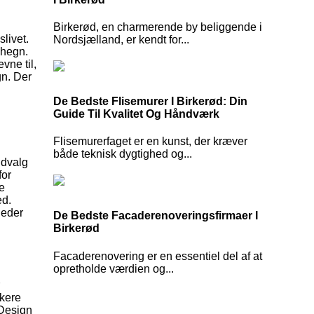
Birkerød, en charmerende by beliggende i
livet.
Nordsjælland, er kendt for...
shegn.
vne til,
gn. Der
De Bedste Flisemurer I Birkerød: Din
Guide Til Kvalitet Og Håndværk
Flisemurerfaget er en kunst, der kræver
både teknisk dygtighed og...
udvalg
for
e
ed.
leder
De Bedste Facaderenoveringsfirmaer I
Birkerød
Facaderenovering er en essentiel del af at
opretholde værdien og...
rkere
 Design