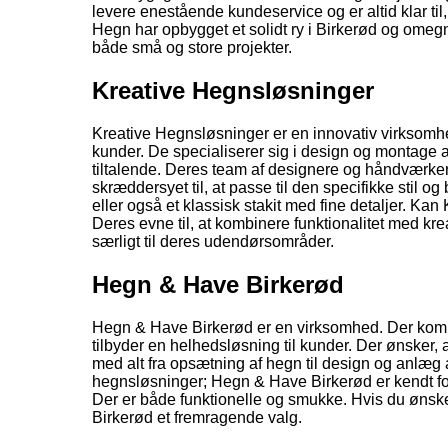
levere enestående kundeservice og er altid klar til
Hegn har opbygget et solidt ry i Birkerød og ome
både små og store projekter.
Kreative Hegnsløsninger
Kreative Hegnsløsninger er en innovativ virksomh
kunder. De specialiserer sig i design og montage a
tiltalende. Deres team af designere og håndværker
skræddersyet til, at passe til den specifikke sti
eller også et klassisk stakit med fine detaljer. K
Deres evne til, at kombinere funktionalitet med kr
særligt til deres udendørsområder.
Hegn & Have Birkerød
Hegn & Have Birkerød er en virksomhed. Der ko
tilbyder en helhedsløsning til kunder. Der ønsker
med alt fra opsætning af hegn til design og anlæg 
hegnsløsninger; Hegn & Have Birkerød er kendt for
Der er både funktionelle og smukke. Hvis du ønsker
Birkerød et fremragende valg.