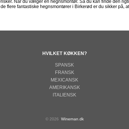
 ønsker. Når du vælger en hegnsmontør. Så du kan finde den rigt
 de flere fantastiske hegnsmontører i Birkerød er du sikker på, at
HVILKET KØKKEN?
SPANSK
FRANSK
MEXICANSK
AMERIKANSK
ITALIENSK
© 2026
Wineman.dk