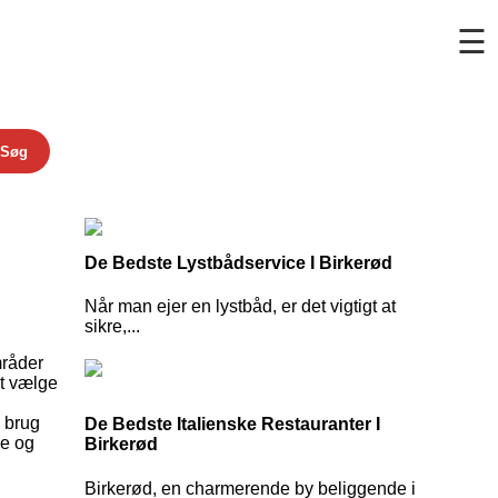
☰
Søg
De Bedste Lystbådservice I Birkerød
Når man ejer en lystbåd, er det vigtigt at
sikre,...
mråder
at vælge
i
r brug
De Bedste Italienske Restauranter I
ge og
Birkerød
Birkerød, en charmerende by beliggende i