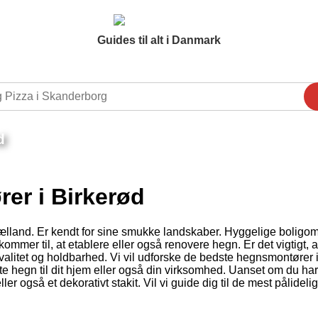
Guides til alt i Danmark
d
er i Birkerød
lland. Er kendt for sine smukke landskaber. Hyggelige boligo
mmer til, at etablere eller også renovere hegn. Er det vigtigt, 
alitet og holdbarhed. Vi vil udforske de bedste hegnsmontører 
e hegn til dit hjem eller også din virksomhed. Uanset om du ha
er også et dekorativt stakit. Vil vi guide dig til de mest pålideli