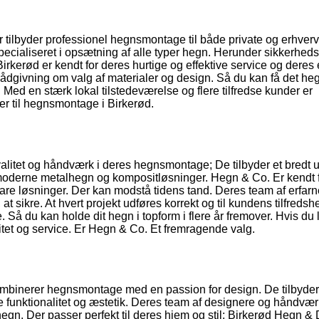
tilbyder professionel hegnsmontage til både private og erhvervs
pecialiseret i opsætning af alle typer hegn. Herunder sikkerhed
kerød er kendt for deres hurtige og effektive service og deres e
rådgivning om valg af materialer og design. Så du kan få det he
. Med en stærk lokal tilstedeværelse og flere tilfredse kunder er
r til hegnsmontage i Birkerød.
alitet og håndværk i deres hegnsmontage; De tilbyder et bredt 
l moderne metalhegn og kompositløsninger. Hegn & Co. Er kendt 
bare løsninger. Der kan modstå tidens tand. Deres team af erfarn
 sikre. At hvert projekt udføres korrekt og til kundens tilfredsh
Så du kan holde dit hegn i topform i flere år fremover. Hvis du 
litet og service. Er Hegn & Co. Et fremragende valg.
mbinerer hegnsmontage med en passion for design. De tilbyder
 funktionalitet og æstetik. Deres team af designere og håndvæ
gn. Der passer perfekt til deres hjem og stil; Birkerød Hegn &