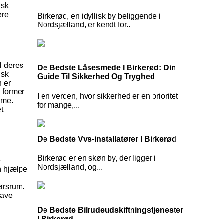
isk
ere
Birkerød, en idyllisk by beliggende i
Nordsjælland, er kendt for...
l deres
De Bedste Låsesmede I Birkerød: Din
isk
Guide Til Sikkerhed Og Tryghed
n er
 former
I en verden, hvor sikkerhed er en prioritet
mme.
for mange,...
et
De Bedste Vvs-installatører I Birkerød
Birkerød er en skøn by, der ligger i
e
Nordsjælland, og...
n hjælpe
ørsrum.
Have
De Bedste Bilrudeudskiftningstjenester
I Birkerød