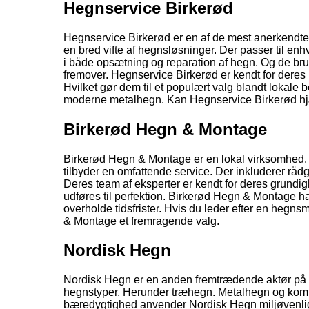
Hegnservice Birkerød
Hegnservice Birkerød er en af de mest anerkendte 
en bred vifte af hegnsløsninger. Der passer til e
i både opsætning og reparation af hegn. Og de bruger 
fremover. Hegnservice Birkerød er kendt for deres p
Hvilket gør dem til et populært valg blandt lokale
moderne metalhegn. Kan Hegnservice Birkerød hjæl
Birkerød Hegn & Montage
Birkerød Hegn & Montage er en lokal virksomhed. 
tilbyder en omfattende service. Der inkluderer rå
Deres team af eksperter er kendt for deres grundig
udføres til perfektion. Birkerød Hegn & Montage har
overholde tidsfrister. Hvis du leder efter en hegns
& Montage et fremragende valg.
Nordisk Hegn
Nordisk Hegn er en anden fremtrædende aktør på m
hegnstyper. Herunder træhegn. Metalhegn og kompo
bæredygtighed anvender Nordisk Hegn miljøvenlige 