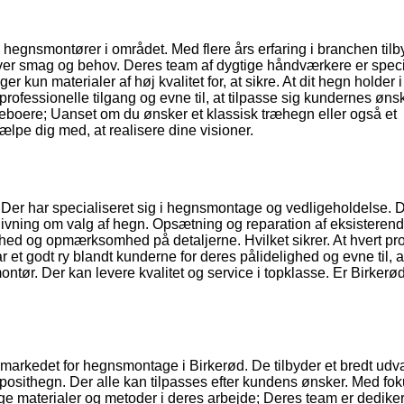
hegnsmontører i området. Med flere års erfaring i branchen tilb
nhver smag og behov. Deres team af dygtige håndværkere er speci
kun materialer af høj kvalitet for, at sikre. At dit hegn holder i 
rofessionelle tilgang og evne til, at tilpasse sig kundernes ønsk
 beboere; Uanset om du ønsker et klassisk træhegn eller også et
pe dig med, at realisere dine visioner.
Der har specialiseret sig i hegnsmontage og vedligeholdelse. 
dgivning om valg af hegn. Opsætning og reparation af eksisteren
hed og opmærksomhed på detaljerne. Hvilket sikrer. At hvert pro
 et godt ry blandt kunderne for deres pålidelighed og evne til, a
montør. Der kan levere kvalitet og service i topklasse. Er Birker
arkedet for hegnsmontage i Birkerød. De tilbyder et bredt udva
sithegn. Der alle kan tilpasses efter kundens ønsker. Med fo
materialer og metoder i deres arbejde; Deres team er dedikeret