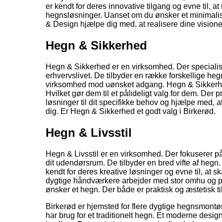
er kendt for deres innovative tilgang og evne til, 
hegnsløsninger. Uanset om du ønsker et minimalis
& Design hjælpe dig med, at realisere dine visione
Hegn & Sikkerhed
Hegn & Sikkerhed er en virksomhed. Der specialise
erhvervslivet. De tilbyder en række forskellige hegn
virksomhed mod uønsket adgang. Hegn & Sikkerhed 
Hvilket gør dem til et pålideligt valg for dem. Der
løsninger til dit specifikke behov og hjælpe med, at
dig. Er Hegn & Sikkerhed et godt valg i Birkerød.
Hegn & Livsstil
Hegn & Livsstil er en virksomhed. Der fokuserer på,
dit udendørsrum. De tilbyder en bred vifte af hegn. 
kendt for deres kreative løsninger og evne til, at 
dygtige håndværkere arbejder med stor omhu og præcis
ønsker et hegn. Der både er praktisk og æstetisk ti
Birkerød er hjemsted for flere dygtige hegnsmontøre
har brug for et traditionelt hegn. Et moderne desig