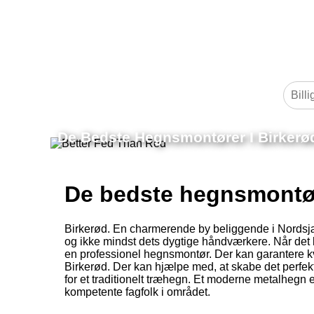
De Bedste Hegnsmontører I Birkerø
De bedste hegnsmontør
Birkerød. En charmerende by beliggende i Nordsjæ
og ikke mindst dets dygtige håndværkere. Når det ko
en professionel hegnsmontør. Der kan garantere kv
Birkerød. Der kan hjælpe med, at skabe det perfekt
for et traditionelt træhegn. Et moderne metalhegn ell
kompetente fagfolk i området.