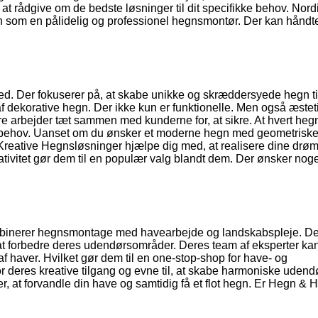
, at rådgive om de bedste løsninger til dit specifikke behov. Nord
gn som en pålidelig og professionel hegnsmontør. Der kan håndt
ed. Der fokuserer på, at skabe unikke og skræddersyede hegn ti
f dekorative hegn. Der ikke kun er funktionelle. Men også æstet
e arbejder tæt sammen med kunderne for, at sikre. At hvert heg
l og behov. Uanset om du ønsker et moderne hegn med geometriske
an Kreative Hegnsløsninger hjælpe dig med, at realisere dine drø
eativitet gør dem til en populær valg blandt dem. Der ønsker nog
mbinerer hegnsmontage med havearbejde og landskabspleje. D
, at forbedre deres udendørsområder. Deres team af eksperter ka
af haver. Hvilket gør dem til en one-stop-shop for have- og
 deres kreative tilgang og evne til, at skabe harmoniske udend
, at forvandle din have og samtidig få et flot hegn. Er Hegn & 