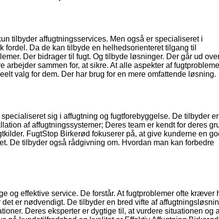
n tilbyder affugtningsservices. Men også er specialiseret i
fordel. Da de kan tilbyde en helhedsorienteret tilgang til
lemer. Der bidrager til fugt. Og tilbyde løsninger. Der går ud over
 arbejder sammen for, at sikre. At alle aspekter af fugtproblemet
deelt valg for dem. Der har brug for en mere omfattende løsning.
specialiseret sig i affugtning og fugtforebyggelse. De tilbyder 
allation af affugtningssystemer; Deres team er kendt for deres g
fugtkilder. FugtStop Birkerød fokuserer på, at give kunderne en g
ejdet. De tilbyder også rådgivning om. Hvordan man kan forbedre
ge og effektive service. De forstår. At fugtproblemer ofte kræver 
r det er nødvendigt. De tilbyder en bred vifte af affugtningsløsnin
ioner. Deres eksperter er dygtige til, at vurdere situationen og 