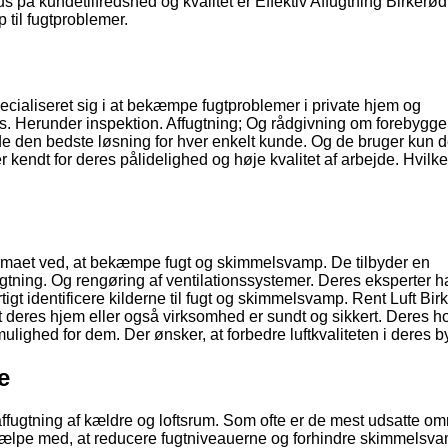
 på kundetilfredshed og kvalitet er Effektiv Affugtning Birkerød
p til fugtproblemer.
ecialiseret sig i at bekæmpe fugtproblemer i private hjem og
. Herunder inspektion. Affugtning; Og rådgivning om forebygge
finde den bedste løsning for hver enkelt kunde. Og de bruger kun 
r kendt for deres pålidelighed og høje kvalitet af arbejde. Hvilke
klimaet ved, at bekæmpe fugt og skimmelsvamp. De tilbyder en
gtning. Og rengøring af ventilationssystemer. Deres eksperter ha
igt identificere kilderne til fugt og skimmelsvamp. Rent Luft Bir
 deres hjem eller også virksomhed er sundt og sikkert. Deres ho
mulighed for dem. Der ønsker, at forbedre luftkvaliteten i deres b
e
 affugtning af kældre og loftsrum. Som ofte er de mest udsatte o
hjælpe med, at reducere fugtniveauerne og forhindre skimmelsva