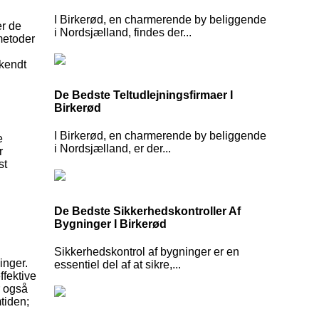
I Birkerød, en charmerende by beliggende
er de
i Nordsjælland, findes der...
metoder
 kendt
De Bedste Teltudlejningsfirmaer I
Birkerød
I Birkerød, en charmerende by beliggende
e
i Nordsjælland, er der...
r
st
De Bedste Sikkerhedskontroller Af
Bygninger I Birkerød
Sikkerhedskontrol af bygninger er en
inger.
essentiel del af at sikre,...
fektive
r også
tiden;