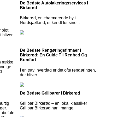
De Bedste Autolakeringsservices I
Birkerød
Birkerød, en charmerende by i
Nordsjælland, er kendt for sine...
 blot
 bliver
De Bedste Rengøringsfirmaer I
Birkerød: En Guide Til Renhed Og
Komfort
en række
rundige
I en travl hverdag er det ofte rengøringen,
od
der bliver...
De Bedste Grillbarer I Birkerød
hurtig
Grillbar Birkerød – en lokal klassiker
ger.
Grillbar Birkerød har i mange...
anbefale