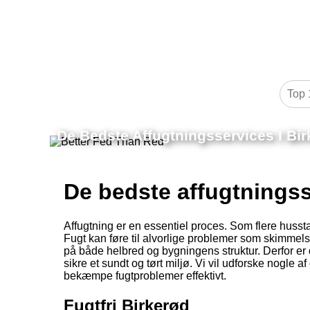
De Bedste Affugtningsservices I Bi
De bedste affugtningss
Affugtning er en essentiel proces. Som flere husst
Fugt kan føre til alvorlige problemer som skimmels
på både helbred og bygningens struktur. Derfor er d
sikre et sundt og tørt miljø. Vi vil udforske nogle
bekæmpe fugtproblemer effektivt.
Fugtfri Birkerød