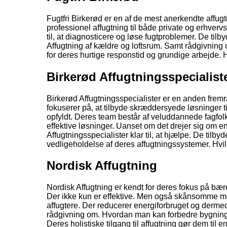
Fugtfri Birkerød er en af de mest anerkendte affugt
professionel affugtning til både private og erhver
til, at diagnosticere og løse fugtproblemer. De tilb
Affugtning af kældre og loftsrum. Samt rådgivning 
for deres hurtige responstid og grundige arbejde. H
Birkerød Affugtningsspecialist
Birkerød Affugtningsspecialister er en anden frem
fokuserer på, at tilbyde skræddersyede løsninger til
opfyldt. Deres team består af veluddannede fagfolk. D
effektive løsninger. Uanset om det drejer sig om en
Affugtningsspecialister klar til, at hjælpe. De til
vedligeholdelse af deres affugtningssystemer. Hvilk
Nordisk Affugtning
Nordisk Affugtning er kendt for deres fokus på bær
Der ikke kun er effektive. Men også skånsomme mo
affugtere. Der reducerer energiforbruget og derme
rådgivning om. Hvordan man kan forbedre bygningens
Deres holistiske tilgang til affugtning gør dem til e