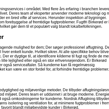
ningsservices i området. Med flere års erfaring i branchen lever
vslivet. Deres team af eksperter anvender moderne teknologi og 
yder en bred vifte af services. Herunder inspektion af bygninger.
om forebyggelse af fremtidige fugtproblemer. Fugtfri Birkerød er
vilket gør dem til et populært valg blandt lokalbefolkningen.
er
ragende mulighed for dem; Der søger professionel affugtning. D
 hver enkelt kunde. Hvilket sikrer. At alle specifikke behov blive
er er dygtige til, at identificere kilderne til fugt og finde de me
 lille lejlighed eller også en stor erhvervsejendom. Er Birkerød
byder også serviceaftaler. Så kunderne kan få regelmæssig
et kan være en stor fordel for, at forhindre fremtidige problemer.
edygtighed og miljøvenlige metoder. De tilbyder affugtningsløsn
d miljøet. Deres team er uddannet i at bruge moderne. Energief
d også omkostningerne for kunderne. Nordisk Affugtning tilbyde
 isolering og ventilation for, at minimere fugtproblemer i frem
n favorit blandt miljøbevidste kunder i Birkerød.