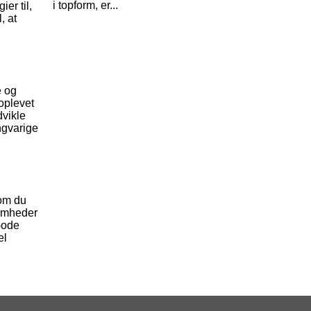
i topform, er...
er til,
, at
e og
 oplevet
dvikle
angvarige
 om du
somheder
 Gode
el