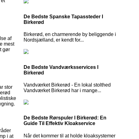
 et
De Bedste Spanske Tapassteder I
Birkerød
Birkerød, en charmerende by beliggende i
lse af
Nordsjælland, er kendt for...
de mest
t gør
De Bedste Vandværksservices I
Birkerød
Vandværket Birkerød - En lokal stolthed
r stor
Vandværket Birkerød har i mange...
kerød
listiske
ygning.
De Bedste Rørspuler I Birkerød: En
Guide Til Effektiv Kloakservice
mråder
Når det kommer til at holde kloaksystemer
mp i at