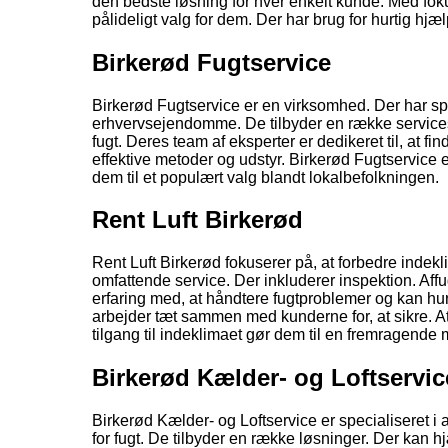
den bedste løsning for hver enkelt kunde. Med fokus
pålideligt valg for dem. Der har brug for hurtig hjæl
Birkerød Fugtservice
Birkerød Fugtservice er en virksomhed. Der har sp
erhvervsejendomme. De tilbyder en række services
fugt. Deres team af eksperter er dedikeret til, at 
effektive metoder og udstyr. Birkerød Fugtservice e
dem til et populært valg blandt lokalbefolkningen.
Rent Luft Birkerød
Rent Luft Birkerød fokuserer på, at forbedre inde
omfattende service. Der inkluderer inspektion. Affu
erfaring med, at håndtere fugtproblemer og kan hurt
arbejder tæt sammen med kunderne for, at sikre. At
tilgang til indeklimaet gør dem til en fremragende 
Birkerød Kælder- og Loftservic
Birkerød Kælder- og Loftservice er specialiseret i
for fugt. De tilbyder en række løsninger. Der kan 