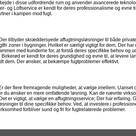
arbejde i disse udfordrende rum og anvender avancerede teknologi
er- og Loftservice er kendt for deres professionalisme og evne til
partner i kampen mod fugt.
Der tilbyder skræddersyede affugtningsløsninger til både privat
gtfri zoner i bygninger. Hvilket er særligt vigtigt for dem. Der har
sammen med kunderne for, at forstå deres specifikke behov og u
e Birkerød er kendt for deres grundighed og evne til, at levere l
andt dem. Der ønsker, at bekæmpe fugtproblemer effektivt.
. Er der flere fremragende muligheder, at vælge imellem. Uanset
 Eller du ønsker en mere omfattende løsning. Kan de nævnte virk
Det er vigtigt, at vælge en affugtningsservice; Der har erfaring.
inger til dine specifikke behov. Ved, at investere i profession
virksomhed forbliver sund og fri for fugtrelaterede problemer.