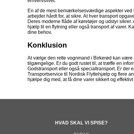
erhvervslivet.
En af de mest bemærkelsesværdige aspekter ved Bir
arbejder hårdt for, at sikre. At hver transport opga
Deres moderne flåde af køretøjer og udstyr sikrer. A
hjælp til en flytning eller også transport af varer. 
dine behov.
Konklusion
At vælge den rette vognmand i Birkerød kan være 
tilgængelige. Er du godt rustet til, at træffe en inf
Godstransport eller også specialtransport. Er de
Transportservice til Nordisk Flyttehjælp og flere a
hjælpe dig med, at få dine varer sikkert og effektivt
HVAD SKAL VI SPISE?