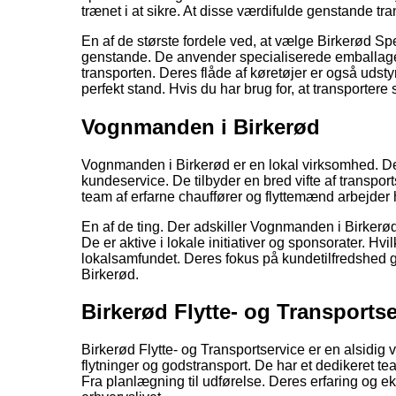
trænet i at sikre. At disse værdifulde genstande tra
En af de største fordele ved, at vælge Birkerød Spe
genstande. De anvender specialiserede emballagema
transporten. Deres flåde af køretøjer er også udsty
perfekt stand. Hvis du har brug for, at transporter
Vognmanden i Birkerød
Vognmanden i Birkerød er en lokal virksomhed. Der
kundeservice. De tilbyder en bred vifte af transpor
team af erfarne chauffører og flyttemænd arbejder hå
En af de ting. Der adskiller Vognmanden i Birkerø
De er aktive i lokale initiativer og sponsorater. H
lokalsamfundet. Deres fokus på kundetilfredshed gø
Birkerød.
Birkerød Flytte- og Transportse
Birkerød Flytte- og Transportservice er en alsidig
flytninger og godstransport. De har et dedikeret tea
Fra planlægning til udførelse. Deres erfaring og ek