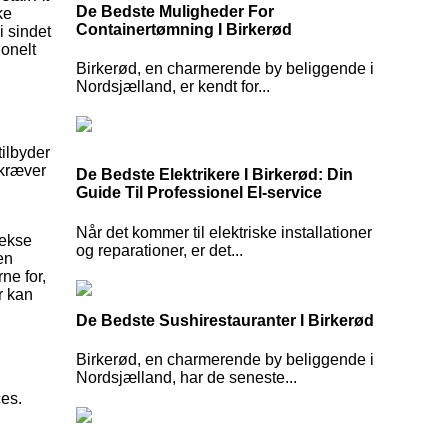
De Bedste Muligheder For
ke
Containertømning I Birkerød
i sindet
ionelt
Birkerød, en charmerende by beliggende i
Nordsjælland, er kendt for...
ilbyder
 kræver
De Bedste Elektrikere I Birkerød: Din
Guide Til Professionel El-service
Når det kommer til elektriske installationer
lekse
og reparationer, er det...
en
ne for,
r kan
De Bedste Sushirestauranter I Birkerød
Birkerød, en charmerende by beliggende i
Nordsjælland, har de seneste...
ces.