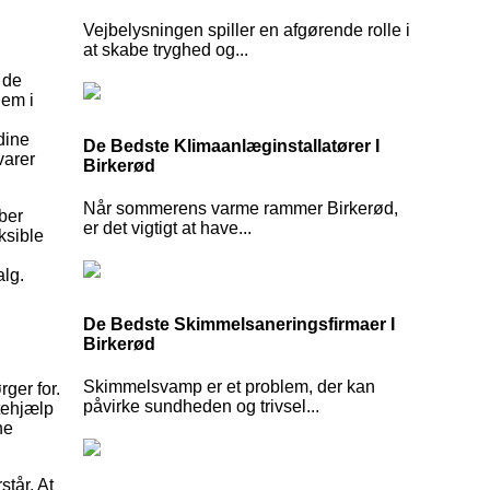
Vejbelysningen spiller en afgørende rolle i
at skabe tryghed og...
 de
dem i
dine
De Bedste Klimaanlæginstallatører I
varer
Birkerød
Når sommerens varme rammer Birkerød,
ber
er det vigtigt at have...
ksible
alg.
De Bedste Skimmelsaneringsfirmaer I
Birkerød
Skimmelsvamp er et problem, der kan
ger for.
påvirke sundheden og trivsel...
ttehjælp
ne
står. At