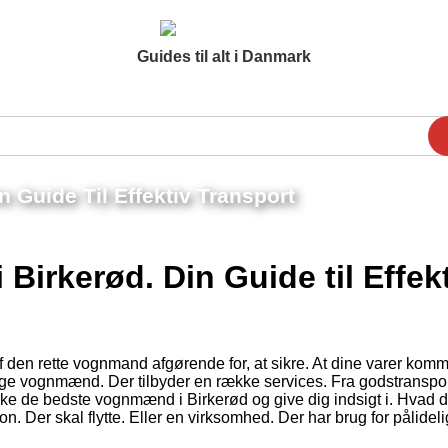
Guides til alt i Danmark
 Guide Til Effektiv Transport
irkerød. Din Guide til Effek
 af den rette vognmand afgørende for, at sikre. At dine varer kom
ygtige vognmænd. Der tilbyder en række services. Fra godstransport
orske de bedste vognmænd i Birkerød og give dig indsigt i. Hvad 
. Der skal flytte. Eller en virksomhed. Der har brug for pålideli