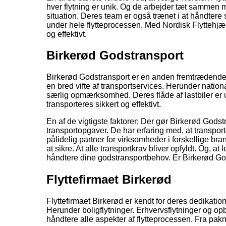
hver flytning er unik. Og de arbejder tæt sammen m
situation. Deres team er også trænet i at håndtere 
under hele flytteprocessen. Med Nordisk Flyttehjælp
og effektivt.
Birkerød Godstransport
Birkerød Godstransport er en anden fremtrædende v
en bred vifte af transportservices. Herunder nation
særlig opmærksomhed. Deres flåde af lastbiler er u
transporteres sikkert og effektivt.
En af de vigtigste faktorer; Der gør Birkerød Godst
transportopgaver. De har erfaring med, at transporter
pålidelig partner for virksomheder i forskellige b
at sikre. At alle transportkrav bliver opfyldt. Og, a
håndtere dine godstransportbehov. Er Birkerød God
Flyttefirmaet Birkerød
Flyttefirmaet Birkerød er kendt for deres dedikation 
Herunder boligflytninger. Erhvervsflytninger og op
håndtere alle aspekter af flytteprocessen. Fra pakn