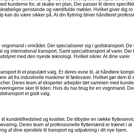
ed kunderne for, at skabe en plan. Der passer til deres specifik
skrøbelige genstande og værdifulde møbler. Hvilket giver dig ro 
 kan du være sikker på. At din flytning bliver håndteret profess
ognmand i området. Der specialiserer sig i godstransport. De t
al og international transport. Samt specialtransport af varer. Der
dstyret med den nyeste teknologi. Hvilket sikrer. At dine varer
ransport til et populært valg. Er deres evne til, at håndtere komp
e alt fra industrielle maskiner til fødevarer. Hvilket gør dem til 
rancher. Deres team af eksperter arbejder tæt sammen med kunder
t leveringerne sker til tiden. Hvis du har brug for en vognmand. De
stransport et godt valg.
til kundetilfredshed og kvalitet. De tilbyder en række flytteservi
bevaring. Deres team af professionelle flyttemænd er trænet i at
ing af dine ejendele til transport og udpakning i dit nye hjem.