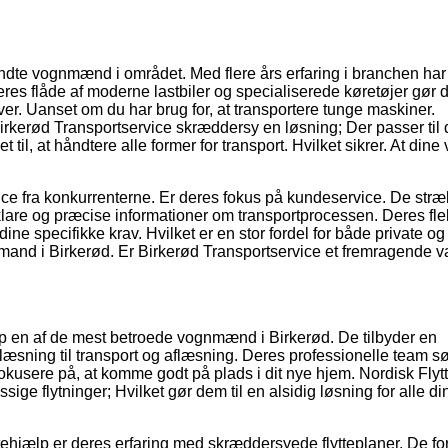
ndte vognmænd i området. Med flere års erfaring i branchen har
Deres flåde af moderne lastbiler og specialiserede køretøjer gør 
aver. Uanset om du har brug for, at transportere tunge maskiner.
rkerød Transportservice skræddersy en løsning; Der passer til 
il, at håndtere alle former for transport. Hvilket sikrer. At dine 
vice fra konkurrenterne. Er deres fokus på kundeservice. De stræ
 klare og præcise informationer om transportprocessen. Deres fle
 dine specifikke krav. Hvilket er en stor fordel for både private og
gnmand i Birkerød. Er Birkerød Transportservice et fremragende v
ælp en af de mest betroede vognmænd i Birkerød. De tilbyder en
læsning til transport og aflæsning. Deres professionelle team sør
n fokusere på, at komme godt på plads i dit nye hjem. Nordisk Fly
ige flytninger; Hvilket gør dem til en alsidig løsning for alle di
tehjælp er deres erfaring med skræddersyede flytteplaner. De for