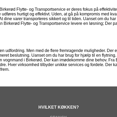
kerød Flytte- og Transportservice er deres fokus på effektivite
ve udføres hurtigt og effektivt. Uden, at gå på kompromis med kval
t dine varer transporteres sikkert og til tiden. Uanset om du har 
Kan Birkerød Flytte- og Transportservice levere en løsning; Der pa
en udfordring. Men med de flere fremragende muligheder. Der e
ormeret beslutning. Uanset om du har brug for hjælp til en flytning.
r en vognmand i Birkerød. Der kan imødekomme dine behov. Fra 
ndre. Hver virksomhed tilbyder unikke services og fordele. Der k
 frem.
HVILKET KØKKEN?