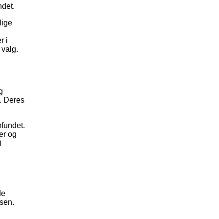
ndet.
lige
r i
 valg.
g
t. Deres
mfundet.
er og
i
de
ssen.