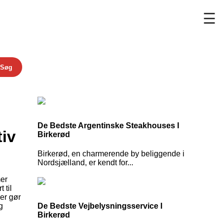
☰
Søg
De Bedste Argentinske Steakhouses I
tiv
Birkerød
Birkerød, en charmerende by beliggende i
Nordsjælland, er kendt for...
mer
 til
der gør
g
De Bedste Vejbelysningsservice I
Birkerød