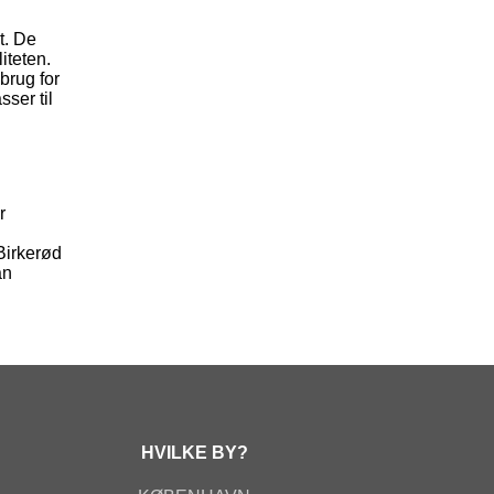
t. De
iteten.
brug for
sser til
r
Birkerød
an
HVILKE BY?