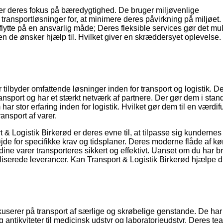
d er deres fokus på bæredygtighed. De bruger miljøvenlige
ransportløsninger for, at minimere deres påvirkning på miljøet.
 flytte på en ansvarlig måde; Deres fleksible services gør det muli
en de ønsker hjælp til. Hvilket giver en skræddersyet oplevelse.
tilbyder omfattende løsninger inden for transport og logistik. D
ansport og har et stærkt netværk af partnere. Der gør dem i stand t
 stor erfaring inden for logistik. Hvilket gør dem til en værdif
ransport af varer.
 Logistik Birkerød er deres evne til, at tilpasse sig kundernes
de for specifikke krav og tidsplaner. Deres moderne flåde af kø
dine varer transporteres sikkert og effektivt. Uanset om du har br
aliserede leverancer. Kan Transport & Logistik Birkerød hjælpe 
userer på transport af særlige og skrøbelige genstande. De har
og antikviteter til medicinsk udstyr og laboratorieudstyr. Deres te