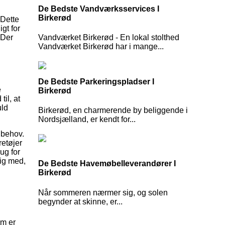
De Bedste Vandværksservices I
Birkerød
 Dette
gt for
 Der
Vandværket Birkerød - En lokal stolthed
Vandværket Birkerød har i mange...
De Bedste Parkeringspladser I
e
Birkerød
il, at
uld
Birkerød, en charmerende by beliggende i
Nordsjælland, er kendt for...
 behov.
retøjer
ug for
dig med,
De Bedste Havemøbelleverandører I
Birkerød
Når sommeren nærmer sig, og solen
begynder at skinne, er...
am er