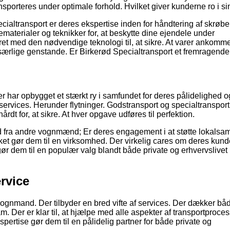
nsporteres under optimale forhold. Hvilket giver kunderne ro i si
cialtransport er deres ekspertise inden for håndtering af skrøbe
terialer og teknikker for, at beskytte dine ejendele under
ret med den nødvendige teknologi til, at sikre. At varer ankomme
e særlige genstande. Er Birkerød Specialtransport et fremragende
 har opbygget et stærkt ry i samfundet for deres pålidelighed o
tservices. Herunder flytninger. Godstransport og specialtranspor
rdt for, at sikre. At hver opgave udføres til perfektion.
d fra andre vognmænd; Er deres engagement i at støtte lokalsa
vilket gør dem til en virksomhed. Der virkelig cares om deres kund
r dem til en populær valg blandt både private og erhvervslivet 
rvice
 vognmand. Der tilbyder en bred vifte af services. Der dækker bå
m. Der er klar til, at hjælpe med alle aspekter af transportproce
spertise gør dem til en pålidelig partner for både private og