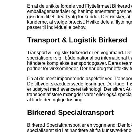
En af de unikke fordele ved Flyttefirmaet Birkerø
emballagematerialer og har implementeret grønne t
gør dem til et ideelt valg for kunder. Der ønsker, at
kunderne, at vælge præcist. Hvilke dele af flytning
passer til individuelle behov.
Transport & Logistik Birkerød
Transport & Logistik Birkerød er en vognmand. Der 
specialiserer sig i både national og international tr
håndtere komplekse transportopgaver. Deres team har
partner for virksomheder. Der har brug for effektiv t
En af de mest imponerende aspekter ved Transport &
De tilbyder skræddersyede løsninger. Der tager høj
er udstyret med avanceret teknologi. Der sikrer. At 
transport af store mængder varer eller også speci
at finde den rigtige løsning.
Birkerød Specialtransport
Birkerød Specialtransport er en vognmand; Der fok
specialiseret sig i at håndtere alt fra kunstværker 