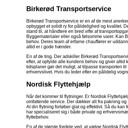
Birkerød Transportservice
Birkerød Transportservice er en af de mest anerke
opbygget et solidt ry for pålidelighed og kvalitet. 
stand til, at håndtere en bred vifte af transportopg
Byggematerialer eller også følsomme varer. Kan Bi
behov. Deres team af erfarne chauffører er uddannet t
altid er i gode hænder.
En af de ting. Der adskiller Birkerød Transportser
efter, at opfylde alle kundens behov og giver altid
tidsplaner gør det muligt, at tilpasse transporten til
erhvervslivet. Hvis du leder efter en pålidelig vo
Nordisk Flyttehjælp
Når det kommer til flytninger. Er Nordisk Flyttehj
omfattende service. Der dækker alt fra pakning og 
At din flytning forløber glat og effektivt. Så du ka
har specialiseret sig i både private og erhvervsmæss
flyttebehov.
En af de største fordele ved, at vælge Nordisk Flyt