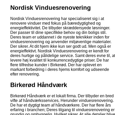
Nordisk Vinduesrenovering
Nordisk Vinduesrenovering har specialiseret sig i at
renovere vinduer med fokus på bæredygtighed og
energieffektivitet. De tilbyder skræddersyede løsninger.
Der passer til dine specifikke behov og din boligs stil.
Deres team er uddannet i de nyeste teknikker inden for
vinduesrenovering og anvender miljøvenlige materialer.
Der sikrer. At dit hjem ikke kun ser godt ud. Men også er
energieffektivt. Nordisk Vinduesrenovering er kendt for
deres hurtige og pålidelige service. Samt deres evne til, a
levere høj kvalitet til konkurrencedygtige priser. De har
flere tilfredse kunder i Birkerød. Der har oplevet en
markant forbedring i deres hjems komfort og udseende
efter renovering.
Birkerød Håndværk
Birkerød Håndværk er et lokalt firma. Der tilbyder en bred
vifte af håndværksservices. Herunder vinduesrenovering.
De har et dygtigt team af håndværkere. Der har flere års
erfaring i branchen; Deres tilgang til vinduesrenovering er
grundig og omhyggelig. Hvilket sikrer. At alle detaljer blive