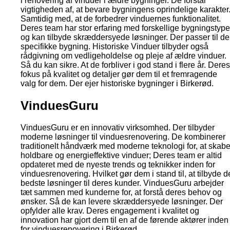
i renovering af vinduer i ældre bygninger. De forstår
vigtigheden af, at bevare bygningens oprindelige karakter
Samtidig med, at de forbedrer vinduernes funktionalitet.
Deres team har stor erfaring med forskellige bygningstype
og kan tilbyde skræddersyede løsninger. Der passer til d
specifikke bygning. Historiske Vinduer tilbyder også
rådgivning om vedligeholdelse og pleje af ældre vinduer.
Så du kan sikre. At de forbliver i god stand i flere år. Deres
fokus på kvalitet og detaljer gør dem til et fremragende
valg for dem. Der ejer historiske bygninger i Birkerød.
VinduesGuru
VinduesGuru er en innovativ virksomhed. Der tilbyder
moderne løsninger til vinduesrenovering. De kombinerer
traditionelt håndværk med moderne teknologi for, at skab
holdbare og energieffektive vinduer; Deres team er altid
opdateret med de nyeste trends og teknikker inden for
vinduesrenovering. Hvilket gør dem i stand til, at tilbyde d
bedste løsninger til deres kunder. VinduesGuru arbejder
tæt sammen med kunderne for, at forstå deres behov og
ønsker. Så de kan levere skræddersyede løsninger. Der
opfylder alle krav. Deres engagement i kvalitet og
innovation har gjort dem til en af de førende aktører inden
for vinduesrenovering i Birkerød.