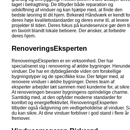
taget i betragtning. De tilbyder både reparation og
udskiftning af vinduer og kan hjælpe med, at finde den
bedste løsning til dit hjem. Birkerød Håndværk er kendt fo
deres høje kvalitetsstandarder og deres evne til, at levere
projekter til tiden. Deres fokus på kundeservice gør dem ti
en favorit blandt lokale beboere. Der ønsker, at forbedre
deres hjem.
RenoveringsEksperten
RenoveringsEksperten er en virksomhed. Der har
specialiseret sig i renovering af ældre bygninger. Herunde
vinduer. De har en dybdegående viden om forskellige
bygningstyper og de specifikke krav. Der følger med, at
renovere vinduer i ældre bygninger. Deres team af
eksperter arbejder tæt sammen med kunderne for, at sikre
At renoveringen bevarer bygningens oprindelige charme.
Samtidig med, at den opfylder moderne standarder for
komfort og energieffektivitet. RenoveringsEksperten
tilbyder også rådgivning om vedligeholdelse af vinduer. S
du kan sikre. At dine vinduer forbliver i god stand i flere år
fremover.