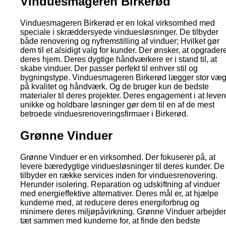
Vinduesmageren Birkerød
Vinduesmageren Birkerød er en lokal virksomhed med
speciale i skræddersyede vinduesløsninger. De tilbyder
både renovering og nyfremstilling af vinduer; Hvilket gør
dem til et alsidigt valg for kunder. Der ønsker, at opgrader
deres hjem. Deres dygtige håndværkere er i stand til, at
skabe vinduer. Der passer perfekt til enhver stil og
bygningstype. Vinduesmageren Birkerød lægger stor væg
på kvalitet og håndværk. Og de bruger kun de bedste
materialer til deres projekter. Deres engagement i at lever
unikke og holdbare løsninger gør dem til en af de mest
betroede vinduesrenoveringsfirmaer i Birkerød.
Grønne Vinduer
Grønne Vinduer er en virksomhed. Der fokuserer på, at
levere bæredygtige vinduesløsninger til deres kunder. De
tilbyder en række services inden for vinduesrenovering.
Herunder isolering. Reparation og udskiftning af vinduer
med energieffektive alternativer. Deres mål er, at hjælpe
kunderne med, at reducere deres energiforbrug og
minimere deres miljøpåvirkning. Grønne Vinduer arbejder
tæt sammen med kunderne for, at finde den bedste