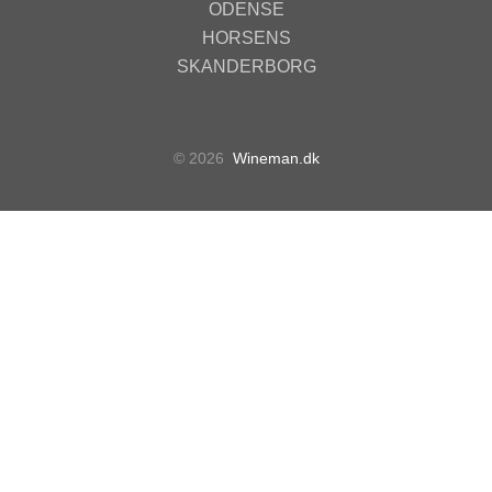
ODENSE
HORSENS
SKANDERBORG
© 2026
Wineman.dk