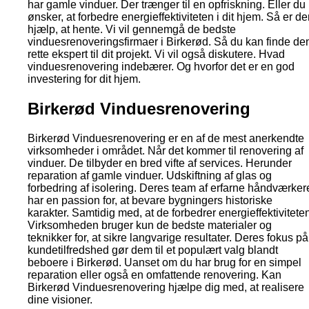
har gamle vinduer. Der trænger til en opfriskning. Eller du
ønsker, at forbedre energieffektiviteten i dit hjem. Så er de
hjælp, at hente. Vi vil gennemgå de bedste
vinduesrenoveringsfirmaer i Birkerød. Så du kan finde de
rette ekspert til dit projekt. Vi vil også diskutere. Hvad
vinduesrenovering indebærer. Og hvorfor det er en god
investering for dit hjem.
Birkerød Vinduesrenovering
Birkerød Vinduesrenovering er en af de mest anerkendte
virksomheder i området. Når det kommer til renovering af
vinduer. De tilbyder en bred vifte af services. Herunder
reparation af gamle vinduer. Udskiftning af glas og
forbedring af isolering. Deres team af erfarne håndværker
har en passion for, at bevare bygningers historiske
karakter. Samtidig med, at de forbedrer energieffektivitete
Virksomheden bruger kun de bedste materialer og
teknikker for, at sikre langvarige resultater. Deres fokus på
kundetilfredshed gør dem til et populært valg blandt
beboere i Birkerød. Uanset om du har brug for en simpel
reparation eller også en omfattende renovering. Kan
Birkerød Vinduesrenovering hjælpe dig med, at realisere
dine visioner.