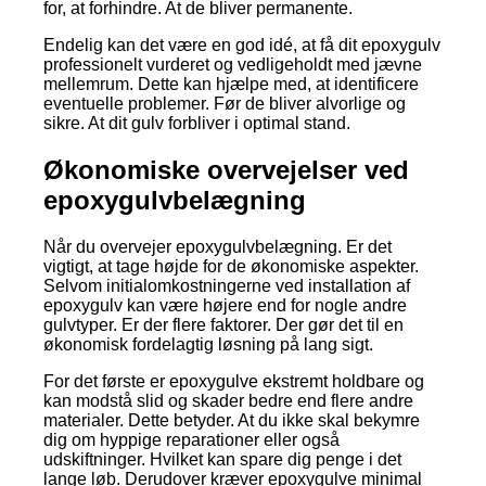
for, at forhindre. At de bliver permanente.
Endelig kan det være en god idé, at få dit epoxygulv
professionelt vurderet og vedligeholdt med jævne
mellemrum. Dette kan hjælpe med, at identificere
eventuelle problemer. Før de bliver alvorlige og
sikre. At dit gulv forbliver i optimal stand.
Økonomiske overvejelser ved
epoxygulvbelægning
Når du overvejer epoxygulvbelægning. Er det
vigtigt, at tage højde for de økonomiske aspekter.
Selvom initialomkostningerne ved installation af
epoxygulv kan være højere end for nogle andre
gulvtyper. Er der flere faktorer. Der gør det til en
økonomisk fordelagtig løsning på lang sigt.
For det første er epoxygulve ekstremt holdbare og
kan modstå slid og skader bedre end flere andre
materialer. Dette betyder. At du ikke skal bekymre
dig om hyppige reparationer eller også
udskiftninger. Hvilket kan spare dig penge i det
lange løb. Derudover kræver epoxygulve minimal