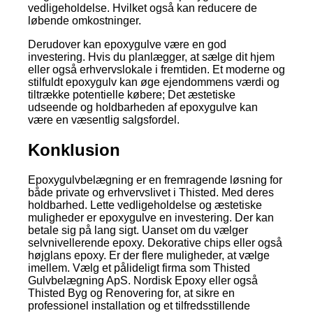
vedligeholdelse. Hvilket også kan reducere de
løbende omkostninger.
Derudover kan epoxygulve være en god
investering. Hvis du planlægger, at sælge dit hjem
eller også erhvervslokale i fremtiden. Et moderne og
stilfuldt epoxygulv kan øge ejendommens værdi og
tiltrække potentielle købere; Det æstetiske
udseende og holdbarheden af epoxygulve kan
være en væsentlig salgsfordel.
Konklusion
Epoxygulvbelægning er en fremragende løsning for
både private og erhvervslivet i Thisted. Med deres
holdbarhed. Lette vedligeholdelse og æstetiske
muligheder er epoxygulve en investering. Der kan
betale sig på lang sigt. Uanset om du vælger
selvnivellerende epoxy. Dekorative chips eller også
højglans epoxy. Er der flere muligheder, at vælge
imellem. Vælg et pålideligt firma som Thisted
Gulvbelægning ApS. Nordisk Epoxy eller også
Thisted Byg og Renovering for, at sikre en
professionel installation og et tilfredsstillende