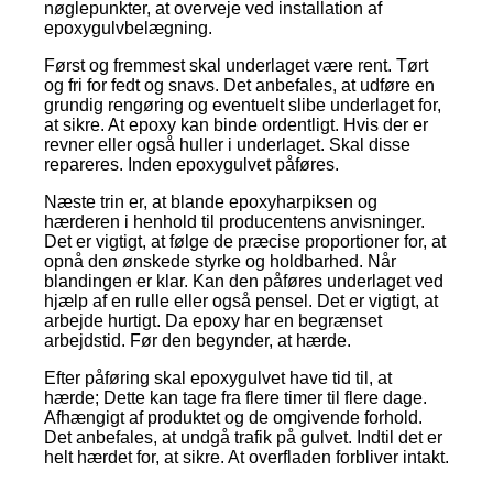
nøglepunkter, at overveje ved installation af
epoxygulvbelægning.
Først og fremmest skal underlaget være rent. Tørt
og fri for fedt og snavs. Det anbefales, at udføre en
grundig rengøring og eventuelt slibe underlaget for,
at sikre. At epoxy kan binde ordentligt. Hvis der er
revner eller også huller i underlaget. Skal disse
repareres. Inden epoxygulvet påføres.
Næste trin er, at blande epoxyharpiksen og
hærderen i henhold til producentens anvisninger.
Det er vigtigt, at følge de præcise proportioner for, at
opnå den ønskede styrke og holdbarhed. Når
blandingen er klar. Kan den påføres underlaget ved
hjælp af en rulle eller også pensel. Det er vigtigt, at
arbejde hurtigt. Da epoxy har en begrænset
arbejdstid. Før den begynder, at hærde.
Efter påføring skal epoxygulvet have tid til, at
hærde; Dette kan tage fra flere timer til flere dage.
Afhængigt af produktet og de omgivende forhold.
Det anbefales, at undgå trafik på gulvet. Indtil det er
helt hærdet for, at sikre. At overfladen forbliver intakt.