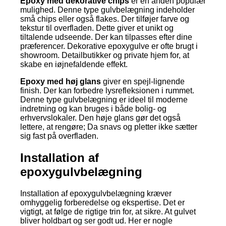
Epoxy med dekorative chips
er en anden populær
mulighed. Denne type gulvbelægning indeholder
små chips eller også flakes. Der tilføjer farve og
tekstur til overfladen. Dette giver et unikt og
tiltalende udseende. Der kan tilpasses efter dine
præferencer. Dekorative epoxygulve er ofte brugt i
showroom. Detailbutikker og private hjem for, at
skabe en iøjnefaldende effekt.
Epoxy med høj glans
giver en spejl-lignende
finish. Der kan forbedre lysrefleksionen i rummet.
Denne type gulvbelægning er ideel til moderne
indretning og kan bruges i både bolig- og
erhvervslokaler. Den høje glans gør det også
lettere, at rengøre; Da snavs og pletter ikke sætter
sig fast på overfladen.
Installation af
epoxygulvbelægning
Installation af epoxygulvbelægning kræver
omhyggelig forberedelse og ekspertise. Det er
vigtigt, at følge de rigtige trin for, at sikre. At gulvet
bliver holdbart og ser godt ud. Her er nogle