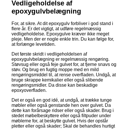
Vedligeholdelse af
epoxygulvbelægning
For, at sikre. At dit epoxygulv forbliver i god stand i
flere år. Er det vigtigt, at udføre regelmæssig
vedligeholdelse. Epoxygulve kræver ikke meget
pleje. Men der er nogle enkle trin. Du kan følge for,
at forlænge levetiden.
Det første skridt i vedligeholdelsen af
epoxygulvbelægning er regelmæssig rengøring.
Støvsug eller også feje gulvet for, at fjerne snavs og
støv. Og brug en fugtig moppe med en mild
rengøringsmiddel til, at rense overfladen. Undgå, at
bruge skrappe kemikalier eller også slibende
rengøringsmidler. Da disse kan beskadige
epoxyoverfladen.
Det er også en god idé, at undgå, at trække tunge
møbler eller også genstande hen over gulvet. Da
dette kan forårsage ridser eller også skader. Brug i
stedet møbelbeskyttere eller også filtpuder under
møblerne for, at beskytte gulvet. Hvis der opstår
pletter eller også skader; Skal de behandles hurtigt