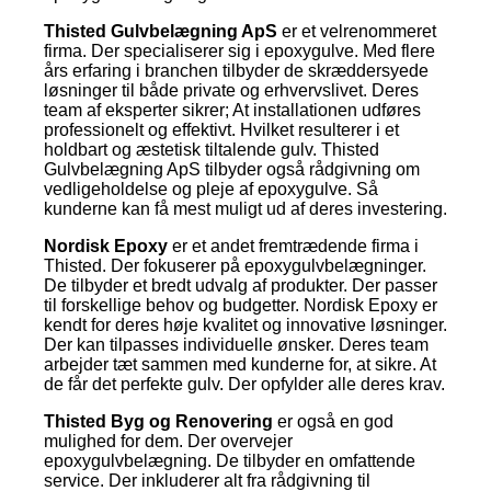
Thisted Gulvbelægning ApS
er et velrenommeret
firma. Der specialiserer sig i epoxygulve. Med flere
års erfaring i branchen tilbyder de skræddersyede
løsninger til både private og erhvervslivet. Deres
team af eksperter sikrer; At installationen udføres
professionelt og effektivt. Hvilket resulterer i et
holdbart og æstetisk tiltalende gulv. Thisted
Gulvbelægning ApS tilbyder også rådgivning om
vedligeholdelse og pleje af epoxygulve. Så
kunderne kan få mest muligt ud af deres investering.
Nordisk Epoxy
er et andet fremtrædende firma i
Thisted. Der fokuserer på epoxygulvbelægninger.
De tilbyder et bredt udvalg af produkter. Der passer
til forskellige behov og budgetter. Nordisk Epoxy er
kendt for deres høje kvalitet og innovative løsninger.
Der kan tilpasses individuelle ønsker. Deres team
arbejder tæt sammen med kunderne for, at sikre. At
de får det perfekte gulv. Der opfylder alle deres krav.
Thisted Byg og Renovering
er også en god
mulighed for dem. Der overvejer
epoxygulvbelægning. De tilbyder en omfattende
service. Der inkluderer alt fra rådgivning til