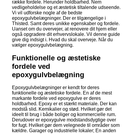
række fordele. Herunder holdbarhed. Nem
vedligeholdelse og et æstetisk tiltalende udseende.
Vi vil udforske nogle af de bedste
epoxygulvbelægninger. Der er tilgængelige i
Thisted. Samt deres unikke egenskaber og fordele.
Uanset om du overvejer, at renovere dit hjem eller
også opgradere dit erhvervslokale. Vil denne guide
give dig indsigt i. Hvad du skal overveje. Når du
vælger epoxygulvbelægning.
Funktionelle og æstetiske
fordele ved
epoxygulvbelægning
Epoxygulvbelægninger er kendt for deres
funktionelle og æstetiske fordele. En af de mest
markante fordele ved epoxygulve er deres
holdbarhed. Epoxy er et stærkt materiale. Der kan
modstå slid. Kemikalier og stød. Hvilket gør det
ideelt til brug i både boliger og kommercielle rum.
Derudover er epoxygulve modstandsdygtige over
for fugt. Hvilket gør dem velegnede til områder som
kældre. Garager og industrielle lokaler; En anden