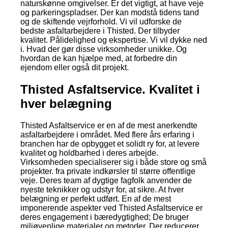
naturskønne omgivelser. Er det vigtigt, at have veje
og parkeringspladser. Der kan modstå tidens tand
og de skiftende vejrforhold. Vi vil udforske de
bedste asfaltarbejdere i Thisted. Der tilbyder
kvalitet. Pålidelighed og ekspertise. Vi vil dykke ned
i. Hvad der gør disse virksomheder unikke. Og
hvordan de kan hjælpe med, at forbedre din
ejendom eller også dit projekt.
Thisted Asfaltservice. Kvalitet i
hver belægning
Thisted Asfaltservice er en af de mest anerkendte
asfaltarbejdere i området. Med flere års erfaring i
branchen har de opbygget et solidt ry for, at levere
kvalitet og holdbarhed i deres arbejde.
Virksomheden specialiserer sig i både store og små
projekter. fra private indkørsler til større offentlige
veje. Deres team af dygtige fagfolk anvender de
nyeste teknikker og udstyr for, at sikre. At hver
belægning er perfekt udført. En af de mest
imponerende aspekter ved Thisted Asfaltservice er
deres engagement i bæredygtighed; De bruger
miljøvenlige materialer og metoder. Der reducerer