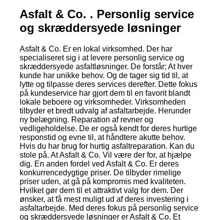
Asfalt & Co. . Personlig service
og skræddersyede løsninger
Asfalt & Co. Er en lokal virksomhed. Der har
specialiseret sig i at levere personlig service og
skræddersyede asfaltløsninger. De forstår; At hver
kunde har unikke behov. Og de tager sig tid til, at
lytte og tilpasse deres services derefter. Dette fokus
på kundeservice har gjort dem til en favorit blandt
lokale beboere og virksomheder. Virksomheden
tilbyder et bredt udvalg af asfaltarbejde. Herunder
ny belægning. Reparation af revner og
vedligeholdelse. De er også kendt for deres hurtige
responstid og evne til, at håndtere akutte behov.
Hvis du har brug for hurtig asfaltreparation. Kan du
stole på. At Asfalt & Co. Vil være der for, at hjælpe
dig. En anden fordel ved Asfalt & Co. Er deres
konkurrencedygtige priser. De tilbyder rimelige
priser uden, at gå på kompromis med kvaliteten.
Hvilket gør dem til et attraktivt valg for dem. Der
ønsker, at få mest muligt ud af deres investering i
asfaltarbejde. Med deres fokus på personlig service
og skræddersyede løsninger er Asfalt & Co. Et