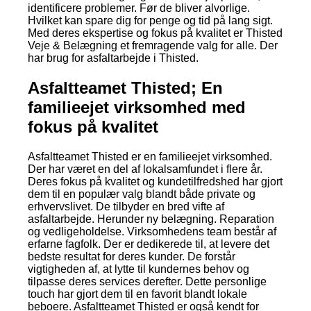
identificere problemer. Før de bliver alvorlige.
Hvilket kan spare dig for penge og tid på lang sigt.
Med deres ekspertise og fokus på kvalitet er Thisted
Veje & Belægning et fremragende valg for alle. Der
har brug for asfaltarbejde i Thisted.
Asfaltteamet Thisted; En
familieejet virksomhed med
fokus på kvalitet
Asfaltteamet Thisted er en familieejet virksomhed.
Der har været en del af lokalsamfundet i flere år.
Deres fokus på kvalitet og kundetilfredshed har gjort
dem til en populær valg blandt både private og
erhvervslivet. De tilbyder en bred vifte af
asfaltarbejde. Herunder ny belægning. Reparation
og vedligeholdelse. Virksomhedens team består af
erfarne fagfolk. Der er dedikerede til, at levere det
bedste resultat for deres kunder. De forstår
vigtigheden af, at lytte til kundernes behov og
tilpasse deres services derefter. Dette personlige
touch har gjort dem til en favorit blandt lokale
beboere. Asfaltteamet Thisted er også kendt for