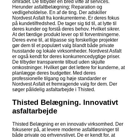
området. De tilbyder en bred vifte af services.
Herunder asfaltbelægning; Reparation og
vedligeholdelse. En af de ting. Der adskiller
Nordvest Asfalt fra konkurrenterne. Er deres fokus
på kundetilfredshed. De tager sig tid til, at lytte til
deres kunder og forstå deres behov. Hvilket sikrer.
At det færdige produkt lever op til forventningerne.
Deres evne til, at tilpasse sig forskellige projekter
gør dem til et populært valg blandt både private
husstande og lokale virksomheder. Nordvest Asfalt
er også kendt for deres konkurrencedygtige priser.
De tilbyder transparente tilbud uden skjulte
omkostninger. Hvilket gør det lettere for kunderne, at
planlægge deres budgetter. Med deres
professionelle tilgang og høje standarder er
Nordvest Asfalt et fremragende valg for dem. Der
søger pålidelig asfaltarbejde i Thisted.
Thisted Belægning. Innovativt
asfaltarbejde
Thisted Belægning er en innovativ virksomhed. Der
fokuserer på, at levere moderne asfaltløsninger til
både private og erhvervslivet. De er kendt for, at