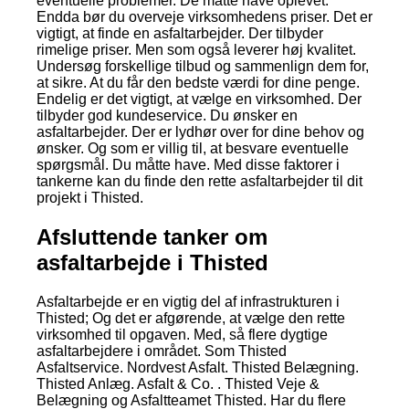
eventuelle problemer. De måtte have oplevet.
Endda bør du overveje virksomhedens priser. Det er
vigtigt, at finde en asfaltarbejder. Der tilbyder
rimelige priser. Men som også leverer høj kvalitet.
Undersøg forskellige tilbud og sammenlign dem for,
at sikre. At du får den bedste værdi for dine penge.
Endelig er det vigtigt, at vælge en virksomhed. Der
tilbyder god kundeservice. Du ønsker en
asfaltarbejder. Der er lydhør over for dine behov og
ønsker. Og som er villig til, at besvare eventuelle
spørgsmål. Du måtte have. Med disse faktorer i
tankerne kan du finde den rette asfaltarbejder til dit
projekt i Thisted.
Afsluttende tanker om
asfaltarbejde i Thisted
Asfaltarbejde er en vigtig del af infrastrukturen i
Thisted; Og det er afgørende, at vælge den rette
virksomhed til opgaven. Med, så flere dygtige
asfaltarbejdere i området. Som Thisted
Asfaltservice. Nordvest Asfalt. Thisted Belægning.
Thisted Anlæg. Asfalt & Co. . Thisted Veje &
Belægning og Asfaltteamet Thisted. Har du flere