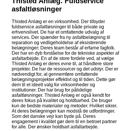
Thisted Anlæg. Fuldservice
asfaltløsninger
Thisted Anlæg er en virksomhed. Der tilbyder
fuldservice asfaltløsninger til både private og
erhvervslivet. De har et omfattende udvalg af
services. Der spænder fra ny asfaltbelægning til
reparation og vedligeholdelse af eksisterende
belægninger; Deres team består af erfarne fagfolk.
Der har en dyb forståelse for de tekniske aspekter af
asfaltarbejde. En af de store fordele ved, at vælge
Thisted Anlæg er deres evne til, at håndtere store
projekter. De har de ressourcer og det udstyr. Der er
nødvendigt for, at gennemføre omfattende
belægningsprojekter effektivt og til tiden. Dette gør
dem til et ideelt valg for virksomheder og
institutioner. Der har brug for pålidelige
asfaltløsninger. Thisted Anlæg er også kendt for
deres fokus på kvalitet og holdbarhed. De bruger
kun de bedste materialer og metoder. Hvilket sikrer.
At deres belægninger kan modstå de udfordringer.
Som det danske vejr kan byde på. Deres
engagement i kvalitet gør dem til en betroet partner
for alle. Der ønsker holdbart asfaltarbejde.