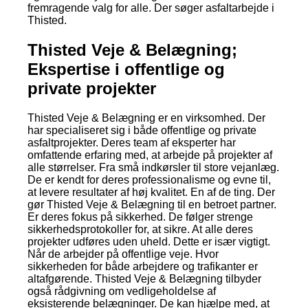
fremragende valg for alle. Der søger asfaltarbejde i
Thisted.
Thisted Veje & Belægning;
Ekspertise i offentlige og
private projekter
Thisted Veje & Belægning er en virksomhed. Der
har specialiseret sig i både offentlige og private
asfaltprojekter. Deres team af eksperter har
omfattende erfaring med, at arbejde på projekter af
alle størrelser. Fra små indkørsler til store vejanlæg.
De er kendt for deres professionalisme og evne til,
at levere resultater af høj kvalitet. En af de ting. Der
gør Thisted Veje & Belægning til en betroet partner.
Er deres fokus på sikkerhed. De følger strenge
sikkerhedsprotokoller for, at sikre. At alle deres
projekter udføres uden uheld. Dette er især vigtigt.
Når de arbejder på offentlige veje. Hvor
sikkerheden for både arbejdere og trafikanter er
altafgørende. Thisted Veje & Belægning tilbyder
også rådgivning om vedligeholdelse af
eksisterende belægninger. De kan hjælpe med, at