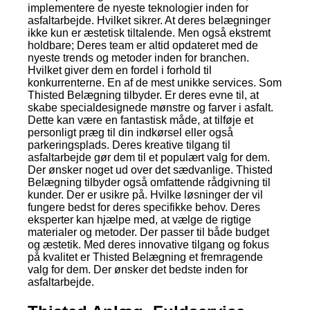
implementere de nyeste teknologier inden for
asfaltarbejde. Hvilket sikrer. At deres belægninger
ikke kun er æstetisk tiltalende. Men også ekstremt
holdbare; Deres team er altid opdateret med de
nyeste trends og metoder inden for branchen.
Hvilket giver dem en fordel i forhold til
konkurrenterne. En af de mest unikke services. Som
Thisted Belægning tilbyder. Er deres evne til, at
skabe specialdesignede mønstre og farver i asfalt.
Dette kan være en fantastisk måde, at tilføje et
personligt præg til din indkørsel eller også
parkeringsplads. Deres kreative tilgang til
asfaltarbejde gør dem til et populært valg for dem.
Der ønsker noget ud over det sædvanlige. Thisted
Belægning tilbyder også omfattende rådgivning til
kunder. Der er usikre på. Hvilke løsninger der vil
fungere bedst for deres specifikke behov. Deres
eksperter kan hjælpe med, at vælge de rigtige
materialer og metoder. Der passer til både budget
og æstetik. Med deres innovative tilgang og fokus
på kvalitet er Thisted Belægning et fremragende
valg for dem. Der ønsker det bedste inden for
asfaltarbejde.