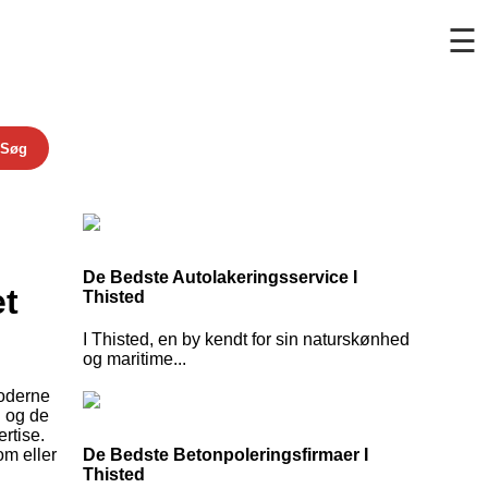
☰
Søg
De Bedste Autolakeringsservice I
et
Thisted
I Thisted, en by kendt for sin naturskønhed
og maritime...
moderne
d og de
ertise.
om eller
De Bedste Betonpoleringsfirmaer I
Thisted