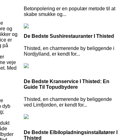
Betonpolering er en populær metode til at
skabe smukke og...
de
ore og
nikker og
De Bedste Sushirestauranter I Thisted
ice er
g på
Thisted, en charmerende by beliggende i
Nordjylland, er kendt for...
er
ine veje
det. Med
De Bedste Kranservice I Thisted: En
Guide Til Topudbydere
Thisted, en charmerende by beliggende
re
ved Limfjorden, er kendt for...
n dyb
g;
odukt
både
De Bedste Elbilopladningsinstallatører I
ilbyder
Thisted
 Med