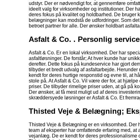
udstyr. Der er nødvendigt for, at gennemføre omfatte
ideelt valg for virksomheder og institutioner. Der h
deres fokus på kvalitet og holdbarhed. De bruger k
belægninger kan modstå de udfordringer. Som det 
betroet partner for alle. Der ønsker holdbart asfalt
Asfalt & Co. . Personlig servi
Asfalt & Co. Er en lokal virksomhed. Der har speci
asfaltløsninger. De forstår; At hver kunde har unikke
derefter. Dette fokus på kundeservice har gjort de
tilbyder et bredt udvalg af asfaltarbejde. Herunde
kendt for deres hurtige responstid og evne til, at h
stole på. At Asfalt & Co. Vil være der for, at hjæl
priser. De tilbyder rimelige priser uden, at gå på k
Der ønsker, at få mest muligt ud af deres investeri
skræddersyede løsninger er Asfalt & Co. Et fremrag
Thisted Veje & Belægning; Ekspe
Thisted Veje & Belægning er en virksomhed. Der har 
team af eksperter har omfattende erfaring med, at ar
vejanlæg. De er kendt for deres professionalisme og 