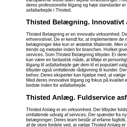
deres professionelle tilgang og høje standarder er
asfaltarbejde i Thisted.
Thisted Belægning. Innovativt 
Thisted Belægning er en innovativ virksomhed. Der 
erhvervslivet. De er kendt for, at implementere de n
belægninger ikke kun er æstetisk tiltalende. Men 
trends og metoder inden for branchen. Hvilket giver
services. Som Thisted Belægning tilbyder. Er deres
kan være en fantastisk måde, at tilføje et personlig
tilgang til asfaltarbejde gør dem til et populært 
tilbyder også omfattende rådgivning til kunder. Der 
behov. Deres eksperter kan hjælpe med, at vælge d
Med deres innovative tilgang og fokus på kvalitet
bedste inden for asfaltarbejde.
Thisted Anlæg. Fuldservice asf
Thisted Anlæg er en virksomhed. Der tilbyder fuldse
omfattende udvalg af services. Der spænder fra ny 
belægninger; Deres team består af erfarne fagfolk. 
af de store fordele ved, at vælge Thisted Anlæg er 