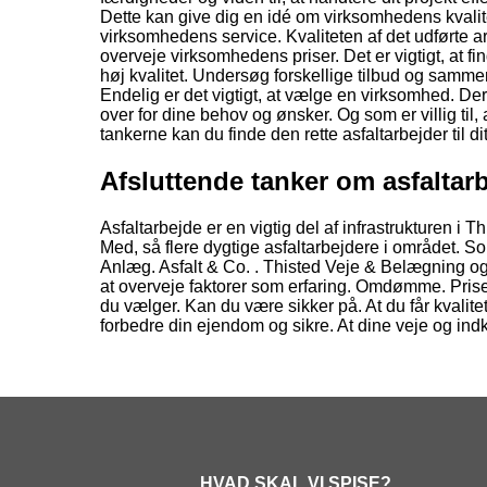
Dette kan give dig en idé om virksomhedens kvali
virksomhedens service. Kvaliteten af det udførte 
overveje virksomhedens priser. Det er vigtigt, at fi
høj kvalitet. Undersøg forskellige tilbud og sammen
Endelig er det vigtigt, at vælge en virksomhed. De
over for dine behov og ønsker. Og som er villig til
tankerne kan du finde den rette asfaltarbejder til dit
Afsluttende tanker om asfaltarb
Asfaltarbejde er en vigtig del af infrastrukturen i 
Med, så flere dygtige asfaltarbejdere i området. S
Anlæg. Asfalt & Co. . Thisted Veje & Belægning og
at overveje faktorer som erfaring. Omdømme. Prise
du vælger. Kan du være sikker på. At du får kvalite
forbedre din ejendom og sikre. At dine veje og indkø
HVAD SKAL VI SPISE?