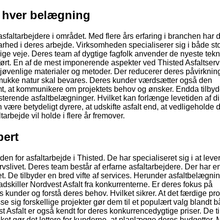
 i hver belægning
sfaltarbejdere i området. Med flere års erfaring i branchen har 
ldbarhed i deres arbejde. Virksomheden specialiserer sig i både st
entlige veje. Deres team af dygtige fagfolk anvender de nyeste tek
udført. En af de mest imponerende aspekter ved Thisted Asfaltserv
øvenlige materialer og metoder. Der reducerer deres påvirknin
n smukke natur skal bevares. Deres kunder værdsætter også den
emt, at kommunikere om projektets behov og ønsker. Endda tilbyd
sterende asfaltbelægninger. Hvilket kan forlænge levetiden af d
n være betydeligt dyrere, at udskifte asfalt end, at vedligeholde 
arbejde vil holde i flere år fremover.
pert
n for asfaltarbejde i Thisted. De har specialiseret sig i at leve
vslivet. Deres team består af erfarne asfaltarbejdere. Der har e
t. De tilbyder en bred vifte af services. Herunder asfaltbelægnin
adskiller Nordvest Asfalt fra konkurrenterne. Er deres fokus på
eres kunder og forstå deres behov. Hvilket sikrer. At det færdige pr
asse sig forskellige projekter gør dem til et populært valg blandt 
 Asfalt er også kendt for deres konkurrencedygtige priser. De t
lket gør det lettere for kunderne, at planlægge deres budgetter.