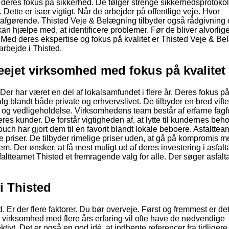
 deres fokus på sikkerhed. De følger strenge sikkerhedsprotokoll
. Dette er især vigtigt. Når de arbejder på offentlige veje. Hvor
altafgørende. Thisted Veje & Belægning tilbyder også rådgivning
n hjælpe med, at identificere problemer. Før de bliver alvorlige
t. Med deres ekspertise og fokus på kvalitet er Thisted Veje & B
tarbejde i Thisted.
ieejet virksomhed med fokus på kvalitet
Der har været en del af lokalsamfundet i flere år. Deres fokus på
g blandt både private og erhvervslivet. De tilbyder en bred vifte
og vedligeholdelse. Virksomhedens team består af erfarne fagf
deres kunder. De forstår vigtigheden af, at lytte til kundernes beh
ouch har gjort dem til en favorit blandt lokale beboere. Asfalttea
 priser. De tilbyder rimelige priser uden, at gå på kompromis m
 dem. Der ønsker, at få mest muligt ud af deres investering i asfal
altteamet Thisted et fremragende valg for alle. Der søger asfalt
 i Thisted
. Er der flere faktorer. Du bør overveje. Først og fremmest er det 
irksomhed med flere års erfaring vil ofte have de nødvendige
ektivt. Det er også en god idé, at indhente referencer fra tidligere