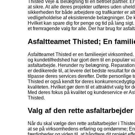
Thisted Veje & Belægning til en betroet partner. Er
at sikre. At alle deres projekter udføres uden uheld
sikkerheden for både arbejdere og trafikanter er 
vedligeholdelse af eksisterende belægninger. De ka
Hvilket kan spare dig for penge og tid på lang sig
et fremragende valg for alle. Der har brug for asfal
Asfaltteamet Thisted; En famil
Asfaltteamet Thisted er en familieejet virksomhed. 
og kundetilfredshed har gjort dem til en populær val
asfaltarbejde. Herunder ny belægning. Reparation 
er dedikerede til, at levere det bedste resultat for 
tilpasse deres services derefter. Dette personlige t
Thisted er også kendt for deres konkurrencedygtige
kvaliteten. Hvilket gør dem til et attraktivt valg for
Med deres fokus på kvalitet og kundeservice er Asf
Thisted.
Valg af den rette asfaltarbejder
Når du skal vælge den rette asfaltarbejder i Thisted
at se på virksomhedens erfaring og omdømme; En v
færdigheder og viden til, at håndtere dit projekt eff