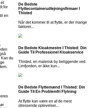
 et
De Bedste
t for
Flyttecontainerudlejningsfirmaer I
Thisted
il en
Når det kommer til at flytte, er der mange
faktorer...
s
De Bedste Kloakmestre I Thisted: Din
heden
Guide Til Professionel Kloakservice
også
n. Kan du
Thisted, en malerisk by beliggende ved
ige
Limfjorden, er ikke kun...
 dem.
De Bedste Flyttemænd I Thisted: Din
Guide Til En Problemfri Flytning
Deres
e
At flytte kan være en af de mest
gør
stressende oplevelser...