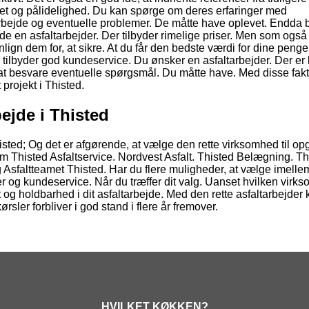
tet og pålidelighed. Du kan spørge om deres erfaringer med
arbejde og eventuelle problemer. De måtte have oplevet. Endda 
nde en asfaltarbejder. Der tilbyder rimelige priser. Men som også
lign dem for, at sikre. At du får den bedste værdi for dine penge
r tilbyder god kundeservice. Du ønsker en asfaltarbejder. Der er
, at besvare eventuelle spørgsmål. Du måtte have. Med disse fakt
 projekt i Thisted.
ejde i Thisted
Thisted; Og det er afgørende, at vælge den rette virksomhed til o
om Thisted Asfaltservice. Nordvest Asfalt. Thisted Belægning. Th
 Asfaltteamet Thisted. Har du flere muligheder, at vælge imelle
r og kundeservice. Når du træffer dit valg. Uanset hvilken virk
t og holdbarhed i dit asfaltarbejde. Med den rette asfaltarbejder
rsler forbliver i god stand i flere år fremover.
HVILKET KØKKEN?