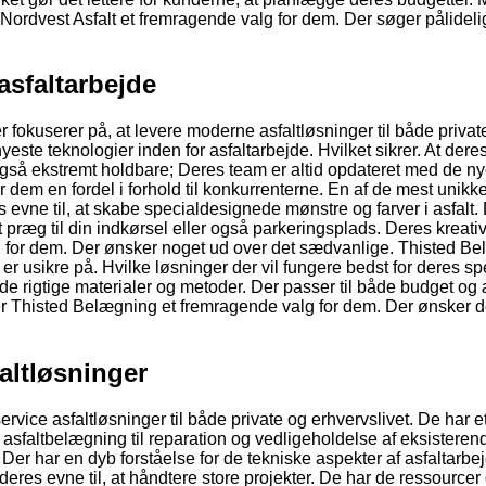
 Nordvest Asfalt et fremragende valg for dem. Der søger pålideli
asfaltarbejde
fokuserer på, at levere moderne asfaltløsninger til både privat
yeste teknologier inden for asfaltarbejde. Hvilket sikrer. At dere
også ekstremt holdbare; Deres team er altid opdateret med de n
 dem en fordel i forhold til konkurrenterne. En af de mest unikk
 evne til, at skabe specialdesignede mønstre og farver i asfalt.
t præg til din indkørsel eller også parkeringsplads. Deres kreati
valg for dem. Der ønsker noget ud over det sædvanlige. Thisted B
er usikre på. Hvilke løsninger der vil fungere bedst for deres sp
e rigtige materialer og metoder. Der passer til både budget og 
 er Thisted Belægning et fremragende valg for dem. Der ønsker d
altløsninger
rvice asfaltløsninger til både private og erhvervslivet. De har e
asfaltbelægning til reparation og vedligeholdelse af eksisteren
Der har en dyb forståelse for de tekniske aspekter af asfaltarbe
deres evne til, at håndtere store projekter. De har de ressourcer