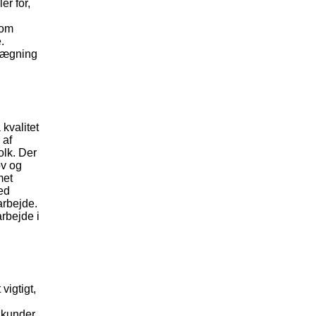
er for,
 om
.
elægning
 kvalitet
 af
olk. Der
ov og
met
ed
tarbejde.
arbejde i
vigtigt,
 kunder.