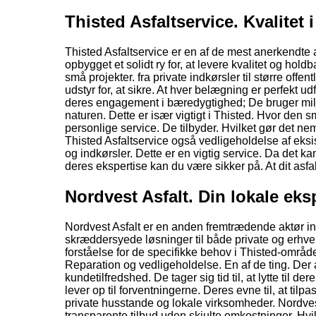
Thisted Asfaltservice. Kvalitet
Thisted Asfaltservice er en af de mest anerkendte a
opbygget et solidt ry for, at levere kvalitet og ho
små projekter. fra private indkørsler til større off
udstyr for, at sikre. At hver belægning er perfekt 
deres engagement i bæredygtighed; De bruger milj
naturen. Dette er især vigtigt i Thisted. Hvor de
personlige service. De tilbyder. Hvilket gør det n
Thisted Asfaltservice også vedligeholdelse af eksi
og indkørsler. Dette er en vigtig service. Da det ka
deres ekspertise kan du være sikker på. At dit asfalt
Nordvest Asfalt. Din lokale eks
Nordvest Asfalt er en anden fremtrædende aktør inde
skræddersyede løsninger til både private og erhver
forståelse for de specifikke behov i Thisted-område
Reparation og vedligeholdelse. En af de ting. Der 
kundetilfredshed. De tager sig tid til, at lytte til d
lever op til forventningerne. Deres evne til, at tilp
private husstande og lokale virksomheder. Nordvest
transparente tilbud uden skjulte omkostninger. Hvi