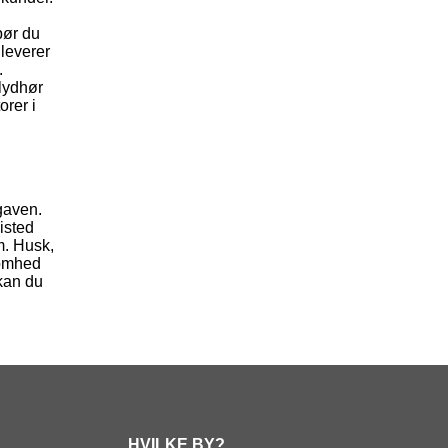
bør du
 leverer
.
 lydhør
orer i
pgaven.
isted
m. Husk,
somhed
 kan du
HVILKE BY?