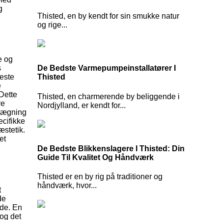
g
Thisted, en by kendt for sin smukke natur
og rige...
e og
s
De Bedste Varmepumpeinstallatører I
yeste
Thisted
e
 Dette
Thisted, en charmerende by beliggende i
ve
Nordjylland, er kendt for...
elægning
ecifikke
æstetik.
et
De Bedste Blikkenslagere I Thisted: Din
Guide Til Kvalitet Og Håndværk
Thisted er en by rig på traditioner og
håndværk, hvor...
t
de
jde. En
 og det