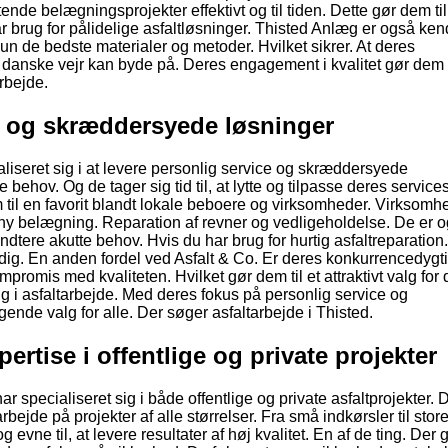
nde belægningsprojekter effektivt og til tiden. Dette gør dem til
ar brug for pålidelige asfaltløsninger. Thisted Anlæg er også kend
un de bedste materialer og metoder. Hvilket sikrer. At deres
danske vejr kan byde på. Deres engagement i kvalitet gør dem t
arbejde.
ce og skræddersyede løsninger
aliseret sig i at levere personlig service og skræddersyede
 behov. Og de tager sig tid til, at lytte og tilpasse deres service
m til en favorit blandt lokale beboere og virksomheder. Virksom
r ny belægning. Reparation af revner og vedligeholdelse. De er 
åndtere akutte behov. Hvis du har brug for hurtig asfaltreparatio
pe dig. En anden fordel ved Asfalt & Co. Er deres konkurrencedygt
ompromis med kvaliteten. Hvilket gør dem til et attraktivt valg for
ng i asfaltarbejde. Med deres fokus på personlig service og
ende valg for alle. Der søger asfaltarbejde i Thisted.
rtise i offentlige og private projekter
specialiseret sig i både offentlige og private asfaltprojekter. 
bejde på projekter af alle størrelser. Fra små indkørsler til stor
evne til, at levere resultater af høj kvalitet. En af de ting. Der 