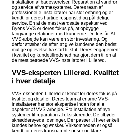
installation af badeværelser. Reparation af vandrør
og service af varmesystemer. Deres team af
professionelle installatører har stor erfaring og er
kendt for deres hurtige responstid og pålidelige
service. En af de mest værdsatte aspekter ved
Byens VVS er deres fokus på, at opbygge
langvarige relationer med kunderne. De forstår. At
VVS-arbejde kan være en stor investering. Og
derfor stræber de efter, at give kunderne den bedst
mulige oplevelse fra start til slut. Deres engagement
i kvalitet og kundetilfredshed har gjort dem til en af
de mest betroede VVS-installatører i Lillerød.
VVS-eksperten Lillerød. Kvalitet
i hver detalje
VVS-eksperten Lillerød er kendt for deres fokus på
kvalitet og detaljer. Deres team af erfarne VVS-
installatører har stor ekspertise inden for alle
aspekter af VVS-arbejde. Fra installation af nye
systemer til reparation af eksisterende. De tilbyder
skræddersyede løsninger. Der passer til hver enkelt
kundes behov og ønsker. Virksomheden er også
kendt for deres transparente priser og klare