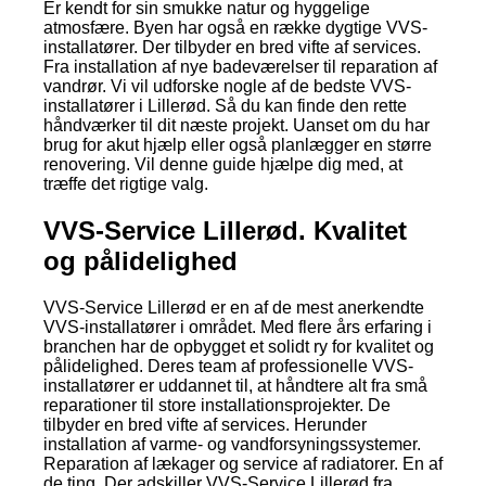
Er kendt for sin smukke natur og hyggelige
atmosfære. Byen har også en række dygtige VVS-
installatører. Der tilbyder en bred vifte af services.
Fra installation af nye badeværelser til reparation af
vandrør. Vi vil udforske nogle af de bedste VVS-
installatører i Lillerød. Så du kan finde den rette
håndværker til dit næste projekt. Uanset om du har
brug for akut hjælp eller også planlægger en større
renovering. Vil denne guide hjælpe dig med, at
træffe det rigtige valg.
VVS-Service Lillerød. Kvalitet
og pålidelighed
VVS-Service Lillerød er en af de mest anerkendte
VVS-installatører i området. Med flere års erfaring i
branchen har de opbygget et solidt ry for kvalitet og
pålidelighed. Deres team af professionelle VVS-
installatører er uddannet til, at håndtere alt fra små
reparationer til store installationsprojekter. De
tilbyder en bred vifte af services. Herunder
installation af varme- og vandforsyningssystemer.
Reparation af lækager og service af radiatorer. En af
de ting. Der adskiller VVS-Service Lillerød fra