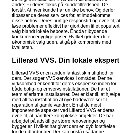
andre; Er deres fokus på kundetilfredshed. De
forstår. At hver kunde har unikke behov. Og derfor
tilpasser de deres services for, at imødekomme
disse behov. Deres hurtige responstid og evne til, at
løse problemer effektivt har gjort dem til et populært
valg blandt lokale beboere. Endda tilbyder de
konkurrencedygtige priser. Hvilket gør dem til et
økonomisk valg uden, at gå på kompromis med
kvaliteten.
Lillerød VVS. Din lokale ekspert
Lillerød VVS er en anden fantastisk mulighed for
dem. Der søger VVS-services i området. Denne
virksomhed er kendt for deres ekspertise inden for
både bolig- og erhvervsinstallationer. De har et
team af erfarne installatører. Der er klar til, at hjælpe
med alt fra installation af nye badeværelser til
reparation af gamle vandrør. En af de mest
imponerende aspekter ved Lillerød VVS er deres
evne til, at håndtere komplekse projekter. De har
arbejdet på adskillige større renoveringer og
byggerier. Hvilket har givet dem en dyb forståelse
for de udfordringer. Der kan opstå i sådanne