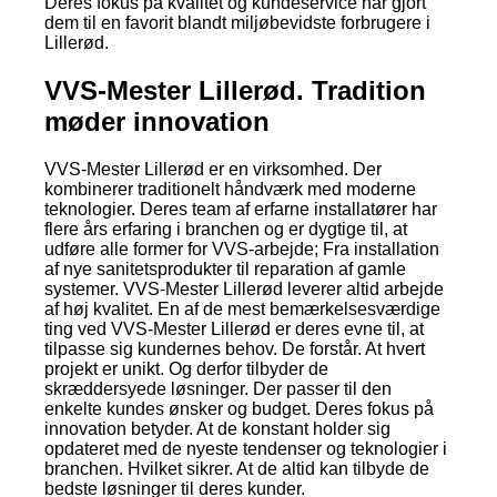
Deres fokus på kvalitet og kundeservice har gjort
dem til en favorit blandt miljøbevidste forbrugere i
Lillerød.
VVS-Mester Lillerød. Tradition
møder innovation
VVS-Mester Lillerød er en virksomhed. Der
kombinerer traditionelt håndværk med moderne
teknologier. Deres team af erfarne installatører har
flere års erfaring i branchen og er dygtige til, at
udføre alle former for VVS-arbejde; Fra installation
af nye sanitetsprodukter til reparation af gamle
systemer. VVS-Mester Lillerød leverer altid arbejde
af høj kvalitet. En af de mest bemærkelsesværdige
ting ved VVS-Mester Lillerød er deres evne til, at
tilpasse sig kundernes behov. De forstår. At hvert
projekt er unikt. Og derfor tilbyder de
skræddersyede løsninger. Der passer til den
enkelte kundes ønsker og budget. Deres fokus på
innovation betyder. At de konstant holder sig
opdateret med de nyeste tendenser og teknologier i
branchen. Hvilket sikrer. At de altid kan tilbyde de
bedste løsninger til deres kunder.