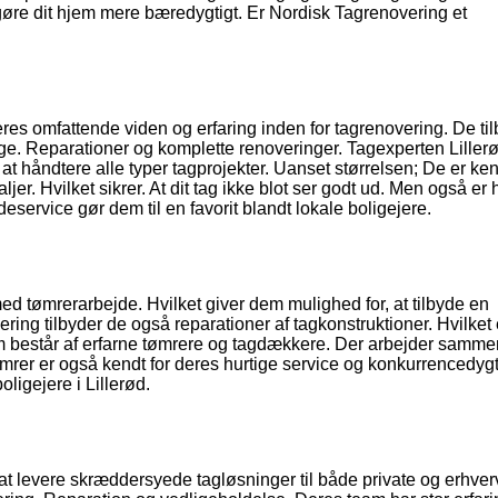
gøre dit hjem mere bæredygtigt. Er Nordisk Tagrenovering et
deres omfattende viden og erfaring inden for tagrenovering. De ti
age. Reparationer og komplette renoveringer. Tagexperten Lillerø
, at håndtere alle typer tagprojekter. Uanset størrelsen; De er ken
. Hvilket sikrer. At dit tag ikke blot ser godt ud. Men også er 
eservice gør dem til en favorit blandt lokale boligejere.
d tømrerarbejde. Hvilket giver dem mulighed for, at tilbyde en
ring tilbyder de også reparationer af tagkonstruktioner. Hvilket 
eam består af erfarne tømrere og tagdækkere. Der arbejder sammen
 Tømrer er også kendt for deres hurtige service og konkurrencedyg
boligejere i Lillerød.
at levere skræddersyede tagløsninger til både private og erhverv