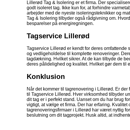
Lillerød Tag & Isolering er et firma. Der specialise
godt isoleret tag. Ikke kun for, at forhindre varmet
arbejder med de nyeste isoleringsteknikker og materia
Tag & Isolering tilbyder også rådgivning om. Hvorda
besparelser på energiregningen.
Tagservice Lillerød
Tagservice Lillerød er kendt for deres omfattende se
og vedligeholdelse til komplette renoveringer. Der
tagdækning. Hvilket sikrer. At de kan tilbyde de bed
deres pålidelighed og kvalitet. Hvilket gør dem til en
Konklusion
Når det kommer til tagrenovering i Lillerød. Er de
til Tagservice Lillerød. Hver virksomhed tilbyder u
dit tag er i perfekt stand. Uanset om du har brug f
vigtigt, at vælge et firma. Der har erfaring. Kvalite
tagrenoveringsfirmaer i Lillerød har været nyttig for 
beslutning om dit tagprojekt. Husk altid, at indhent