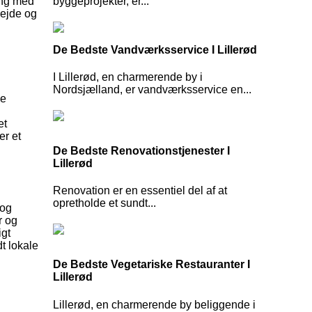
ing med
byggeprojekter, er...
bejde og
De Bedste Vandværksservice I Lillerød
I Lillerød, en charmerende by i
Nordsjælland, er vandværksservice en...
De
et
er et
De Bedste Renovationstjenester I
Lillerød
Renovation er en essentiel del af at
opretholde et sundt...
 og
r og
igt
t lokale
De Bedste Vegetariske Restauranter I
Lillerød
Lillerød, en charmerende by beliggende i