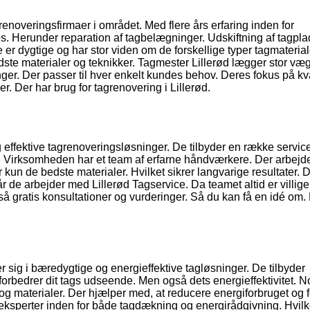
enoveringsfirmaer i området. Med flere års erfaring inden for
ces. Herunder reparation af tagbelægninger. Udskiftning af tagpl
er dygtige og har stor viden om de forskellige typer tagmaterial
bedste materialer og teknikker. Tagmester Lillerød lægger stor væ
er. Der passer til hver enkelt kundes behov. Deres fokus på kva
. Der har brug for tagrenovering i Lillerød.
g effektive tagrenoveringsløsninger. De tilbyder en række servic
r. Virksomheden har et team af erfarne håndværkere. Der arbej
 kun de bedste materialer. Hvilket sikrer langvarige resultater. 
de arbejder med Lillerød Tagservice. Da teamet altid er villige t
gså gratis konsultationer og vurderinger. Så du kan få en idé om
r sig i bæredygtige og energieffektive tagløsninger. De tilbyder
forbedrer dit tags udseende. Men også dets energieffektivitet. N
g materialer. Der hjælper med, at reducere energiforbruget og 
eksperter inden for både tagdækning og energirådgivning. Hvilk