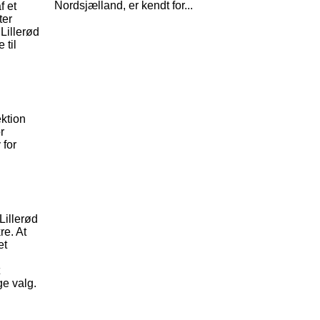
Nordsjælland, er kendt for...
f et
ter
 Lillerød
 til
ektion
r
 for
Lillerød
re. At
et
ge valg.