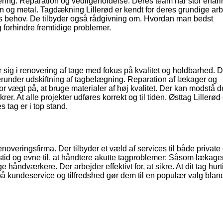
ring. Reparation og vedligeholdelse. Deres team har stor erfar
ton og metal. Tagdækning Lillerød er kendt for deres grundige ar
ndes behov. De tilbyder også rådgivning om. Hvordan man bedst
og forhindre fremtidige problemer.
r sig i renovering af tage med fokus på kvalitet og holdbarhed. 
Herunder udskiftning af tagbelægning. Reparation af lækager og
tor vægt på, at bruge materialer af høj kvalitet. Der kan modstå d
r. At alle projekter udføres korrekt og til tiden. Østtag Lillerød 
s tag er i top stand.
noveringsfirma. Der tilbyder et væld af services til både private
nstid og evne til, at håndtere akutte tagproblemer; Såsom lækage
håndværkere. Der arbejder effektivt for, at sikre. At dit tag hurt
 på kundeservice og tilfredshed gør dem til en populær valg bland