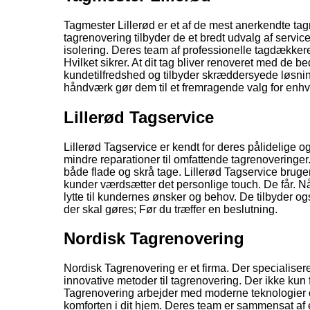
Tagmester Lillerød er et af de mest anerkendte tagr
tagrenovering tilbyder de et bredt udvalg af servi
isolering. Deres team af professionelle tagdækkere 
Hvilket sikrer. At dit tag bliver renoveret med de 
kundetilfredshed og tilbyder skræddersyede løsning
håndværk gør dem til et fremragende valg for enhver
Lillerød Tagservice
Lillerød Tagservice er kendt for deres pålidelige o
mindre reparationer til omfattende tagrenoveringe
både flade og skrå tage. Lillerød Tagservice bruger
kunder værdsætter det personlige touch. De får. Når 
lytte til kundernes ønsker og behov. De tilbyder o
der skal gøres; Før du træffer en beslutning.
Nordisk Tagrenovering
Nordisk Tagrenovering er et firma. Der specialisere
innovative metoder til tagrenovering. Der ikke kun 
Tagrenovering arbejder med moderne teknologier o
komforten i dit hjem. Deres team er sammensat af 