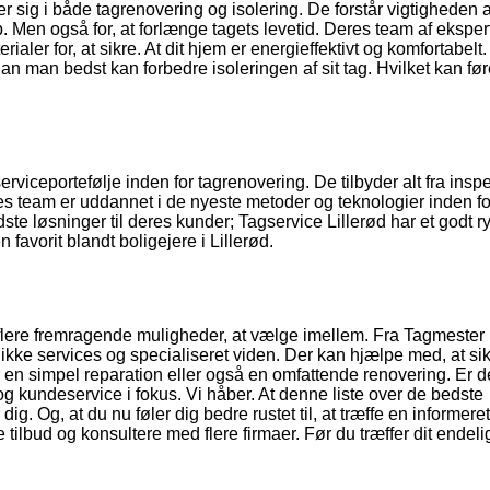
rer sig i både tagrenovering og isolering. De forstår vigtigheden a
ab. Men også for, at forlænge tagets levetid. Deres team af eksper
ler for, at sikre. At dit hjem er energieffektivt og komfortabelt.
n man bedst kan forbedre isoleringen af sit tag. Hvilket kan føre
rviceportefølje inden for tagrenovering. De tilbyder alt fra insp
es team er uddannet i de nyeste metoder og teknologier inden fo
ste løsninger til deres kunder; Tagservice Lillerød har et godt ry
 favorit blandt boligejere i Lillerød.
r flere fremragende muligheder, at vælge imellem. Fra Tagmester 
nikke services og specialiseret viden. Der kan hjælpe med, at sik
or en simpel reparation eller også en omfattende renovering. Er d
t og kundeservice i fokus. Vi håber. At denne liste over de bedste
dig. Og, at du nu føler dig bedre rustet til, at træffe en informeret
e tilbud og konsultere med flere firmaer. Før du træffer dit endeli