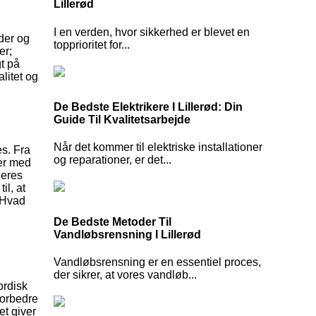
Lillerød
I en verden, hvor sikkerhed er blevet en
ader og
topprioritet for...
er;
gt på
litet og
De Bedste Elektrikere I Lillerød: Din
Guide Til Kvalitetsarbejde
Når det kommer til elektriske installationer
es. Fra
og reparationer, er det...
der med
Deres
il, at
. Hvad
De Bedste Metoder Til
Vandløbsrensning I Lillerød
Vandløbsrensning er en essentiel proces,
der sikrer, at vores vandløb...
ordisk
forbedre
et giver