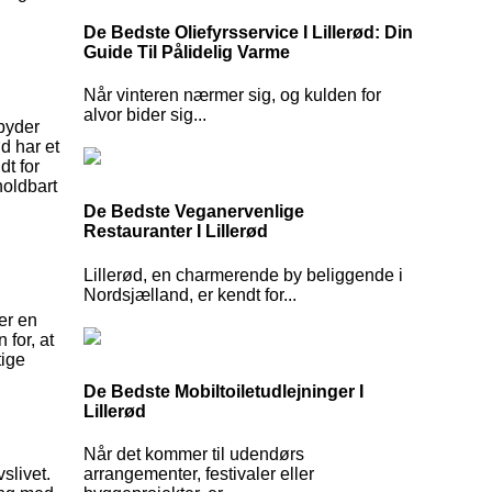
De Bedste Oliefyrsservice I Lillerød: Din
Guide Til Pålidelig Varme
Når vinteren nærmer sig, og kulden for
alvor bider sig...
lbyder
d har et
dt for
holdbart
De Bedste Veganervenlige
Restauranter I Lillerød
Lillerød, en charmerende by beliggende i
Nordsjælland, er kendt for...
er en
 for, at
tige
De Bedste Mobiltoiletudlejninger I
Lillerød
Når det kommer til udendørs
slivet.
arrangementer, festivaler eller