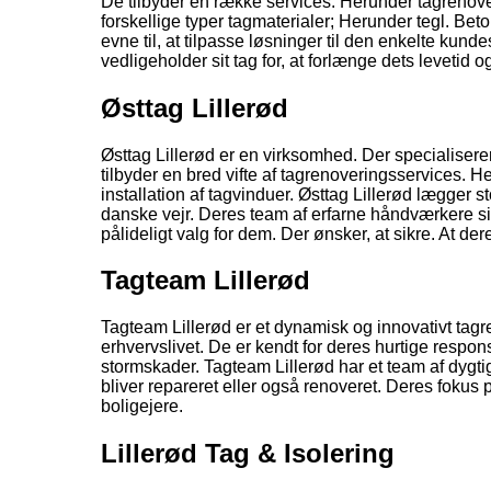
De tilbyder en række services. Herunder tagrenove
forskellige typer tagmaterialer; Herunder tegl. Be
evne til, at tilpasse løsninger til den enkelte ku
vedligeholder sit tag for, at forlænge dets levetid 
Østtag Lillerød
Østtag Lillerød er en virksomhed. Der specialisere
tilbyder en bred vifte af tagrenoveringsservices. 
installation af tagvinduer. Østtag Lillerød lægger s
danske vejr. Deres team af erfarne håndværkere sikre
pålideligt valg for dem. Der ønsker, at sikre. At dere
Tagteam Lillerød
Tagteam Lillerød er et dynamisk og innovativt tagre
erhvervslivet. De er kendt for deres hurtige respo
stormskader. Tagteam Lillerød har et team af dygtige 
bliver repareret eller også renoveret. Deres fokus
boligejere.
Lillerød Tag & Isolering