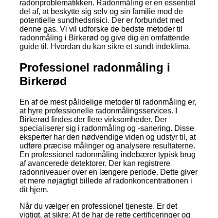
radonproblematikken. Radonmåling er en essentiel
del af, at beskytte sig selv og sin familie mod de
potentielle sundhedsrisici. Der er forbundet med
denne gas. Vi vil udforske de bedste metoder til
radonmåling i Birkerød og give dig en omfattende
guide til. Hvordan du kan sikre et sundt indeklima.
Professionel radonmåling i
Birkerød
En af de mest pålidelige metoder til radonmåling er,
at hyre professionelle radonmålingsservices. I
Birkerød findes der flere virksomheder. Der
specialiserer sig i radonmåling og -sanering. Disse
eksperter har den nødvendige viden og udstyr til, at
udføre præcise målinger og analysere resultaterne.
En professionel radonmåling indebærer typisk brug
af avancerede detektorer. Der kan registrere
radonniveauer over en længere periode. Dette giver
et mere nøjagtigt billede af radonkoncentrationen i
dit hjem.
Når du vælger en professionel tjeneste. Er det
vigtigt, at sikre; At de har de rette certificeringer og