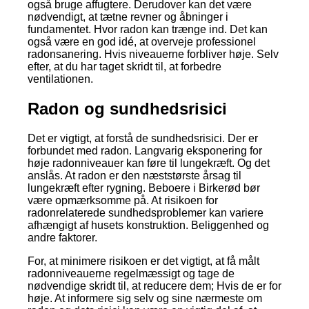
også bruge affugtere. Derudover kan det være
nødvendigt, at tætne revner og åbninger i
fundamentet. Hvor radon kan trænge ind. Det kan
også være en god idé, at overveje professionel
radonsanering. Hvis niveauerne forbliver høje. Selv
efter, at du har taget skridt til, at forbedre
ventilationen.
Radon og sundhedsrisici
Det er vigtigt, at forstå de sundhedsrisici. Der er
forbundet med radon. Langvarig eksponering for
høje radonniveauer kan føre til lungekræft. Og det
anslås. At radon er den næststørste årsag til
lungekræft efter rygning. Beboere i Birkerød bør
være opmærksomme på. At risikoen for
radonrelaterede sundhedsproblemer kan variere
afhængigt af husets konstruktion. Beliggenhed og
andre faktorer.
For, at minimere risikoen er det vigtigt, at få målt
radonniveauerne regelmæssigt og tage de
nødvendige skridt til, at reducere dem; Hvis de er for
høje. At informere sig selv og sine nærmeste om