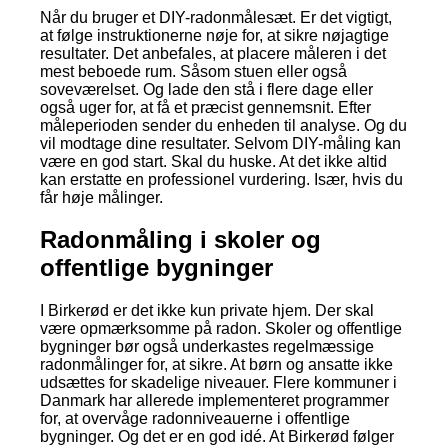
Når du bruger et DIY-radonmålesæt. Er det vigtigt,
at følge instruktionerne nøje for, at sikre nøjagtige
resultater. Det anbefales, at placere måleren i det
mest beboede rum. Såsom stuen eller også
soveværelset. Og lade den stå i flere dage eller
også uger for, at få et præcist gennemsnit. Efter
måleperioden sender du enheden til analyse. Og du
vil modtage dine resultater. Selvom DIY-måling kan
være en god start. Skal du huske. At det ikke altid
kan erstatte en professionel vurdering. Især, hvis du
får høje målinger.
Radonmåling i skoler og
offentlige bygninger
I Birkerød er det ikke kun private hjem. Der skal
være opmærksomme på radon. Skoler og offentlige
bygninger bør også underkastes regelmæssige
radonmålinger for, at sikre. At børn og ansatte ikke
udsættes for skadelige niveauer. Flere kommuner i
Danmark har allerede implementeret programmer
for, at overvåge radonniveauerne i offentlige
bygninger. Og det er en god idé. At Birkerød følger