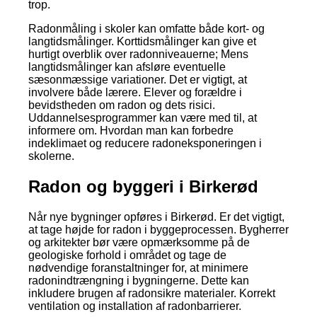
trop.
Radonmåling i skoler kan omfatte både kort- og
langtidsmålinger. Korttidsmålinger kan give et
hurtigt overblik over radonniveauerne; Mens
langtidsmålinger kan afsløre eventuelle
sæsonmæssige variationer. Det er vigtigt, at
involvere både lærere. Elever og forældre i
bevidstheden om radon og dets risici.
Uddannelsesprogrammer kan være med til, at
informere om. Hvordan man kan forbedre
indeklimaet og reducere radoneksponeringen i
skolerne.
Radon og byggeri i Birkerød
Når nye bygninger opføres i Birkerød. Er det vigtigt,
at tage højde for radon i byggeprocessen. Bygherrer
og arkitekter bør være opmærksomme på de
geologiske forhold i området og tage de
nødvendige foranstaltninger for, at minimere
radonindtrængning i bygningerne. Dette kan
inkludere brugen af radonsikre materialer. Korrekt
ventilation og installation af radonbarrierer.