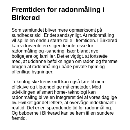
Fremtiden for radonmåling i
Birkerød
Som samfundet bliver mere opmærksomt på
sundhedsrisici. Er det sandsynligt. At radonmåling
vil spille en endnu større rolle i fremtiden. I Birkerød
kan vi forvente en stigende interesse for
radonmåling og -sanering. Især blandt nye
boligejere og familier. Det er vigtigt, at fortsætte
med, at uddanne befolkningen om radon og fremme
brugen af radonmåling i både private hjem og
offentlige bygninger;
Teknologiske fremskridt kan også føre til mere
effektive og tilgængelige målemetoder. Med
udviklingen af smart home- teknologi kan
radonmåling blive en integreret del af vores daglige
liv. Hvilket gør det lettere, at overvåge indeklimaet i
realtid. Det er en spændende tid for radonmåling.
Og beboerne i Birkerød kan se frem til en sundere
fremtid.