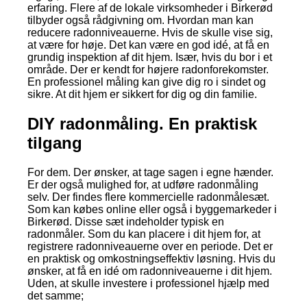
erfaring. Flere af de lokale virksomheder i Birkerød
tilbyder også rådgivning om. Hvordan man kan
reducere radonniveauerne. Hvis de skulle vise sig,
at være for høje. Det kan være en god idé, at få en
grundig inspektion af dit hjem. Især, hvis du bor i et
område. Der er kendt for højere radonforekomster.
En professionel måling kan give dig ro i sindet og
sikre. At dit hjem er sikkert for dig og din familie.
DIY radonmåling. En praktisk
tilgang
For dem. Der ønsker, at tage sagen i egne hænder.
Er der også mulighed for, at udføre radonmåling
selv. Der findes flere kommercielle radonmålesæt.
Som kan købes online eller også i byggemarkeder i
Birkerød. Disse sæt indeholder typisk en
radonmåler. Som du kan placere i dit hjem for, at
registrere radonniveauerne over en periode. Det er
en praktisk og omkostningseffektiv løsning. Hvis du
ønsker, at få en idé om radonniveauerne i dit hjem.
Uden, at skulle investere i professionel hjælp med
det samme;