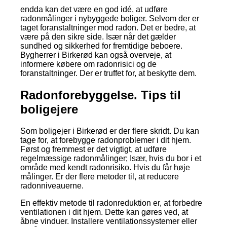
endda kan det være en god idé, at udføre
radonmålinger i nybyggede boliger. Selvom der er
taget foranstaltninger mod radon. Det er bedre, at
være på den sikre side. Især når det gælder
sundhed og sikkerhed for fremtidige beboere.
Bygherrer i Birkerød kan også overveje, at
informere købere om radonrisici og de
foranstaltninger. Der er truffet for, at beskytte dem.
Radonforebyggelse. Tips til
boligejere
Som boligejer i Birkerød er der flere skridt. Du kan
tage for, at forebygge radonproblemer i dit hjem.
Først og fremmest er det vigtigt, at udføre
regelmæssige radonmålinger; Især, hvis du bor i et
område med kendt radonrisiko. Hvis du får høje
målinger. Er der flere metoder til, at reducere
radonniveauerne.
En effektiv metode til radonreduktion er, at forbedre
ventilationen i dit hjem. Dette kan gøres ved, at
åbne vinduer. Installere ventilationssystemer eller