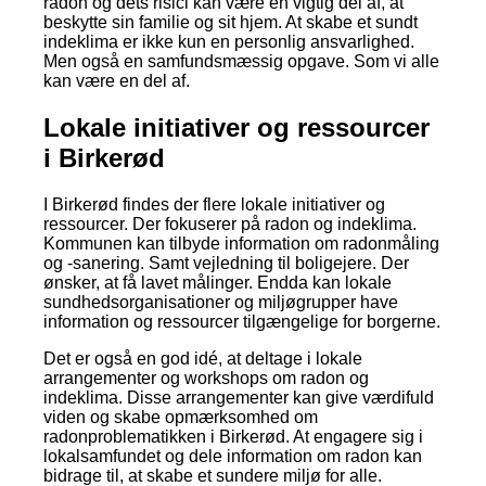
radon og dets risici kan være en vigtig del af, at
beskytte sin familie og sit hjem. At skabe et sundt
indeklima er ikke kun en personlig ansvarlighed.
Men også en samfundsmæssig opgave. Som vi alle
kan være en del af.
Lokale initiativer og ressourcer
i Birkerød
I Birkerød findes der flere lokale initiativer og
ressourcer. Der fokuserer på radon og indeklima.
Kommunen kan tilbyde information om radonmåling
og -sanering. Samt vejledning til boligejere. Der
ønsker, at få lavet målinger. Endda kan lokale
sundhedsorganisationer og miljøgrupper have
information og ressourcer tilgængelige for borgerne.
Det er også en god idé, at deltage i lokale
arrangementer og workshops om radon og
indeklima. Disse arrangementer kan give værdifuld
viden og skabe opmærksomhed om
radonproblematikken i Birkerød. At engagere sig i
lokalsamfundet og dele information om radon kan
bidrage til, at skabe et sundere miljø for alle.