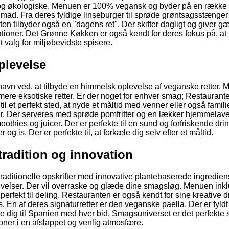
ske og økologiske. Menuen er 100% vegansk og byder på en række 
t mad. Fra deres fyldige linseburger til sprøde grøntsagsstænge
n tilbyder også en "dagens ret". Der skifter dagligt og giver g
ioner. Det Grønne Køkken er også kendt for deres fokus på, at
t valg for miljøbevidste spisere.
plevelse
t navn ved, at tilbyde en himmelsk oplevelse af veganske retter. 
mere eksotiske retter. Er der noget for enhver smag; Restaurant
l et perfekt sted, at nyde et måltid med venner eller også famili
r. Der serveres med sprøde pomfritter og en lækker hjemmelave
othies og juicer. Der er perfekte til en sund og forfriskende drin
is. Der er perfekte til, at forkæle dig selv efter et måltid.
tradition og innovation
raditionelle opskrifter med innovative plantebaserede ingredien
elser. Der vil overraske og glæde dine smagsløg. Menuen inkl
r perfekt til deling. Restauranten er også kendt for sine kreative 
 En af deres signaturretter er den veganske paella. Der er fyld
re dig til Spanien med hver bid. Smagsuniverset er det perfekte s
ner i en afslappet og venlig atmosfære.