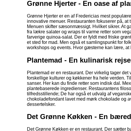
Grønne Hjerter - En oase af pl
Grønne Hjerter er en af Fredericias mest populær
innovative menuer. Restauranten fokuserer på, at 
Menuen skifter sæsonmæssigt. Hvilket sikrer. At gæs
fra lækre salater og wraps til varme retter som veg
farverige quinoa-salat. Der er fyldt med friske gr
et sted for mad. Men også et samlingspunkt for folk
workshops og events. Hvor gæsterne kan lære, at 
Plantemad - En kulinarisk rej
Plantemad er en restaurant. Der virkelig tager det
forskellige kulturer og køkkener fra hele verden. 
sanser. Her kan du finde retter som indisk dal. Me
plantebaserede ingredienser. Restaurantens filos
tilfredsstillende; De har også et udvalg af veganske
chokoladefondant lavet med mørk chokolade og avoc
dessertelsker.
Det Grønne Køkken - En bæredy
Det Grønne Køkken er en restaurant. Der sætter 