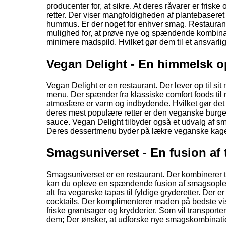
producenter for, at sikre. At deres råvarer er fri
retter. Der viser mangfoldigheden af plantebasere
hummus. Er der noget for enhver smag. Restaurante
mulighed for, at prøve nye og spændende kombinat
minimere madspild. Hvilket gør dem til et ansvarlig
Vegan Delight - En himmelsk o
Vegan Delight er en restaurant. Der lever op til si
menu. Der spænder fra klassiske comfort foods til 
atmosfære er varm og indbydende. Hvilket gør det ti
deres mest populære retter er den veganske burge
sauce. Vegan Delight tilbyder også et udvalg af smo
Deres dessertmenu byder på lækre veganske kager og 
Smagsuniverset - En fusion af 
Smagsuniverset er en restaurant. Der kombinerer t
kan du opleve en spændende fusion af smagsoplev
alt fra veganske tapas til fyldige gryderetter. Der e
cocktails. Der komplimenterer maden på bedste vis.
friske grøntsager og krydderier. Som vil transporte
dem; Der ønsker, at udforske nye smagskombinatio