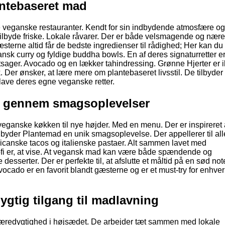
antebaseret mad
e veganske restauranter. Kendt for sin indbydende atmosfære og
tilbyde friske. Lokale råvarer. Der er både velsmagende og nær
terne altid får de bedste ingredienser til rådighed; Her kan du 
ansk curry og fyldige buddha bowls. En af deres signaturretter e
øntsager. Avocado og en lækker tahindressing. Grønne Hjerter er 
. Der ønsker, at lære mere om plantebaseret livsstil. De tilbyder 
lave deres egne veganske retter.
se gennem smagsoplevelser
 veganske køkken til nye højder. Med en menu. Der er inspireret 
Tilbyder Plantemad en unik smagsoplevelse. Der appellerer til all
xicanske tacos og italienske pastaer. Alt sammen lavet med
ofi er, at vise. At vegansk mad kan være både spændende og
 desserter. Der er perfekte til, at afslutte et måltid på en sød no
ado er en favorit blandt gæsterne og er et must-try for enhver
gtig tilgang til madlavning
bæredygtighed i højsædet. De arbejder tæt sammen med lokale