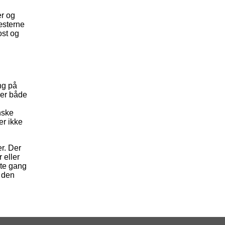
er og
æsterne
ost og
ng på
 er både
nske
r ikke
er. Der
 eller
ste gang
e den