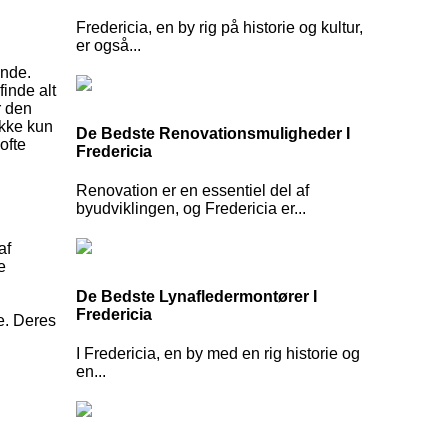
Fredericia, en by rig på historie og kultur,
er også...
ende.
finde alt
r den
ikke kun
De Bedste Renovationsmuligheder I
ofte
Fredericia
Renovation er en essentiel del af
byudviklingen, og Fredericia er...
af
e
De Bedste Lynafledermontører I
Fredericia
te. Deres
I Fredericia, en by med en rig historie og
en...