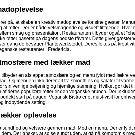
 madoplevelse
erer på, at skabe en kreativ madoplevelse for sine gæster. Menu
g af retter. Der er både velsmagende og visuelt tiltalende. Hver r
ellem smag og præsentation. Restauranten tilbyder også et "che
 retter baseret på dagens bedste råvarer. Dette giver gæstern
ver gang de besøger Planteværkstedet. Deres fokus på kreativit
ganske restauranter i Fredericia.
 atmosfære med lækker mad
Der tilbyder en afslappet atmosfære og en menu fyldt med lækre 
mad. Og menuen inkluderer alt fra smoothies og salater til varme 
 sin venlige betjening og hjemlige stemning. Hvilket gør det til
En af deres populære retter er den veganske brunch. Der inkludere
 perfekt start på dagen; Vegansk Bistro er et must-visit for enhve
og indbydende setting.
lækker oplevelse
r på sundhed og velvære gennem mad. Med en menu. Der er fyldt
r dem. Der ønsker, at spise sundt uden, at gå på kompromis me