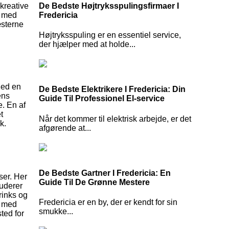
De Bedste Højtryksspulingsfirmaer I
kreative
Fredericia
r med
æsterne
Højtryksspuling er en essentiel service,
der hjælper med at holde...
Med en
De Bedste Elektrikere I Fredericia: Din
ens
Guide Til Professionel El-service
e. En af
t
Når det kommer til elektrisk arbejde, er det
k.
afgørende at...
De Bedste Gartner I Fredericia: En
ser. Her
Guide Til De Grønne Mestere
uderer
drinks og
Fredericia er en by, der er kendt for sin
t med
smukke...
ted for