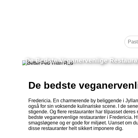
De Bedste Veganervenlige Restauran
De bedste veganervenli
Fredericia. En charmerende by beliggende i Jyllan
også for sin voksende kulinariske scene. I de sene
stigende. Og flere restauranter har tilpasset dere
bedste veganervenlige restauranter i Fredericia. Hv
smagsløgene og er gode for miljøet. Uanset om du 
disse restauranter helt sikkert imponere dig.