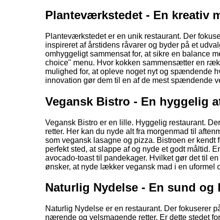
Planteværkstedet - En kreativ
Planteværkstedet er en unik restaurant. Der fokus
inspireret af årstidens råvarer og byder på et udval
omhyggeligt sammensat for, at sikre en balance m
choice" menu. Hvor kokken sammensætter en række
mulighed for, at opleve noget nyt og spændende h
innovation gør dem til en af de mest spændende ve
Vegansk Bistro - En hyggelig
Vegansk Bistro er en lille. Hyggelig restaurant. 
retter. Her kan du nyde alt fra morgenmad til aften
som vegansk lasagne og pizza. Bistroen er kendt for
perfekt sted, at slappe af og nyde et godt måltid. 
avocado-toast til pandekager. Hvilket gør det til en
ønsker, at nyde lækker vegansk mad i en uformel 
Naturlig Nydelse - En sund og 
Naturlig Nydelse er en restaurant. Der fokusere
nærende og velsmagende retter. Er dette stedet fo