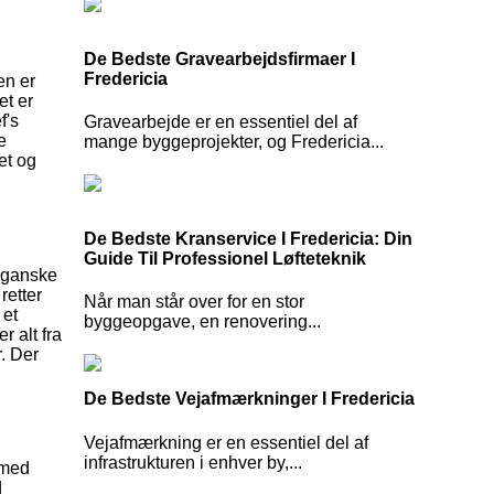
De Bedste Gravearbejdsfirmaer I
Fredericia
en er
et er
f's
Gravearbejde er en essentiel del af
e
mange byggeprojekter, og Fredericia...
et og
De Bedste Kranservice I Fredericia: Din
Guide Til Professionel Løfteteknik
veganske
retter
Når man står over for en stor
 et
byggeopgave, en renovering...
r alt fra
r. Der
De Bedste Vejafmærkninger I Fredericia
Vejafmærkning er en essentiel del af
infrastrukturen i enhver by,...
 med
d