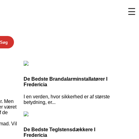
☰
Søg
De Bedste Brandalarminstallatører I
Fredericia
I en verden, hvor sikkerhed er af største
ur. Men
betydning, er...
er været
f de
mad. Vil
De Bedste Teglstensdækkere I
Fredericia