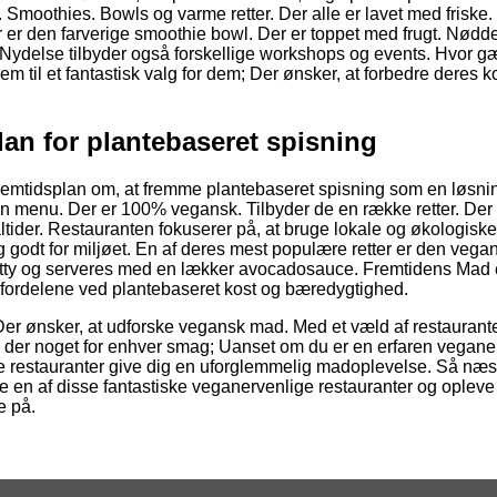
 Smoothies. Bowls og varme retter. Der alle er lavet med friske.
r er den farverige smoothie bowl. Der er toppet med frugt. Nødd
g Nydelse tilbyder også forskellige workshops og events. Hvor g
 til et fantastisk valg for dem; Der ønsker, at forbedre deres k
an for plantebaseret spisning
fremtidsplan om, at fremme plantebaseret spisning som en løsni
d en menu. Der er 100% vegansk. Tilbyder de en række retter. Der
tider. Restauranten fokuserer på, at bruge lokale og økologiske
 og godt for miljøet. En af deres mest populære retter er den vega
tty og serveres med en lækker avocadosauce. Fremtidens Mad e
m fordelene ved plantebaseret kost og bæredygtighed.
. Der ønsker, at udforske vegansk mad. Med et væld af restaurant
Er der noget for enhver smag; Uanset om du er en erfaren veganer
isse restauranter give dig en uforglemmelig madoplevelse. Så næ
ge en af disse fantastiske veganervenlige restauranter og oplev
e på.