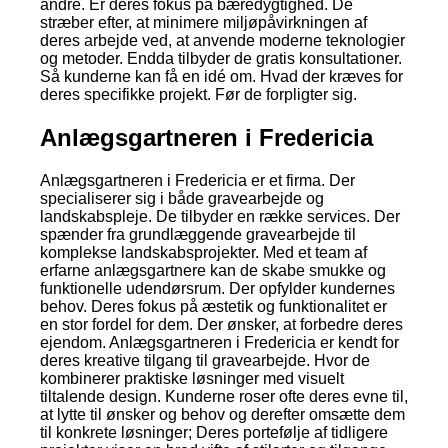
andre. Er deres fokus på bæredygtighed. De
stræber efter, at minimere miljøpåvirkningen af
deres arbejde ved, at anvende moderne teknologier
og metoder. Endda tilbyder de gratis konsultationer.
Så kunderne kan få en idé om. Hvad der kræves for
deres specifikke projekt. Før de forpligter sig.
Anlægsgartneren i Fredericia
Anlægsgartneren i Fredericia er et firma. Der
specialiserer sig i både gravearbejde og
landskabspleje. De tilbyder en række services. Der
spænder fra grundlæggende gravearbejde til
komplekse landskabsprojekter. Med et team af
erfarne anlægsgartnere kan de skabe smukke og
funktionelle udendørsrum. Der opfylder kundernes
behov. Deres fokus på æstetik og funktionalitet er
en stor fordel for dem. Der ønsker, at forbedre deres
ejendom. Anlægsgartneren i Fredericia er kendt for
deres kreative tilgang til gravearbejde. Hvor de
kombinerer praktiske løsninger med visuelt
tiltalende design. Kunderne roser ofte deres evne til,
at lytte til ønsker og behov og derefter omsætte dem
til konkrete løsninger; Deres portefølje af tidligere