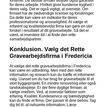
forvente. De bedste firmaer tilbyder også garantier
for deres arbejde. Hvilket giver kunderne tryghed i
deres valg. Det er også vigtigt, at overveje. Om
firmaet har de nødvendige licenser og forsikringer.
Da dette kan være en indikator for deres
professionalisme og ansvarlighed. At vælge et
erfarent og kvalitetsbevidst firma kan gøre en stor
forskel i resultatet af dit gravearbejde. Så det er
værd, at investere tid i at finde den rette
samarbejdspartner.
Konklusion. Vælg det Rette
Gravearbejdsfirma i Fredericia
At vælge det rette gravearbejdsfirma i Fredericia
kan være en udfordring. Men med den rette
information og research kan du træffe et informeret
valg. Uanset om du har brug for gravearbejde til et
stort byggeprojekt. En mindre renovering eller også
landskabspleje. Er der flere dygtige firmaer, at
vælge imellem. Ved, at overveje faktorer som
erfaring. Kvalitet. Kundeservice og bæredygtighed
kan du finde et firma. Der passer til dine behov. Tag
dig tid til, at indsamle information; Læse