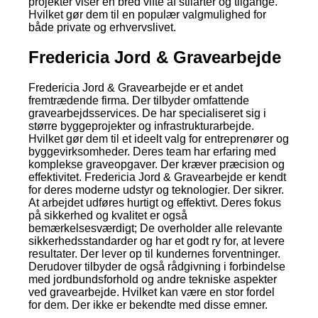
projekter viser en bred vifte af stilarter og tilgange.
Hvilket gør dem til en populær valgmulighed for
både private og erhvervslivet.
Fredericia Jord & Gravearbejde
Fredericia Jord & Gravearbejde er et andet
fremtrædende firma. Der tilbyder omfattende
gravearbejdsservices. De har specialiseret sig i
større byggeprojekter og infrastrukturarbejde.
Hvilket gør dem til et ideelt valg for entreprenører og
byggevirksomheder. Deres team har erfaring med
komplekse graveopgaver. Der kræver præcision og
effektivitet. Fredericia Jord & Gravearbejde er kendt
for deres moderne udstyr og teknologier. Der sikrer.
At arbejdet udføres hurtigt og effektivt. Deres fokus
på sikkerhed og kvalitet er også
bemærkelsesværdigt; De overholder alle relevante
sikkerhedsstandarder og har et godt ry for, at levere
resultater. Der lever op til kundernes forventninger.
Derudover tilbyder de også rådgivning i forbindelse
med jordbundsforhold og andre tekniske aspekter
ved gravearbejde. Hvilket kan være en stor fordel
for dem. Der ikke er bekendte med disse emner.