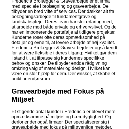
Fredericia Brolægger & Gravearbejde er et firma
med speciale i brolægning og gravearbejde. De
tilbyder en bred vifte af services. Der dækker alt fra
belægningsarbejde til fundamentgrave og
landskabspleje. Deres team har stor erfaring med,
at arbejde med både private og erhvervslivet. Og de
har en imponerende portefølje af tidligere projekter.
Kunderne roser ofte deres opmærksomhed på
detaljer og evne til, at levere arbejde af høj kvalitet.
Fredericia Brolægger & Gravearbejde er også kendt
for, at være fleksible i deres tilgang; Hvilket gør dem
i stand til, at tilpasse sig kundernes specifikke
behov og ønsker. De tilbyder endda rådgivning
omkring valg af materialer og design. Hvilket kan
være en stor hjælp for dem. Der ønsker, at skabe et
unikt udendørsrum.
Gravearbejde med Fokus på
Miljøet
Et stigende antal kunder i Fredericia er blevet mere
opmærksomme på miljøet og bæredygtighed. Og
derfor er der også firmaer. Der specialiserer sig i
gravearbejde med fokus på miljøvenlige metoder.