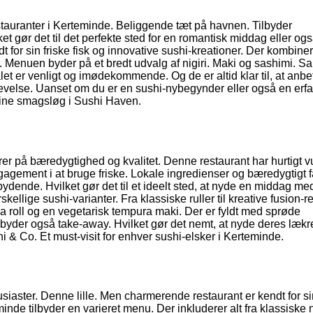
tauranter i Kerteminde. Beliggende tæt på havnen. Tilbyder
et gør det til det perfekte sted for en romantisk middag eller og
for sin friske fisk og innovative sushi-kreationer. Der kombiner
r. Menuen byder på et bredt udvalg af nigiri. Maki og sashimi. S
t er venligt og imødekommende. Og de er altid klar til, at anbe
plevelse. Uanset om du er en sushi-nybegynder eller også en erf
r dine smagsløg i Sushi Haven.
er på bæredygtighed og kvalitet. Denne restaurant har hurtigt 
gagement i at bruge friske. Lokale ingredienser og bæredygtigt 
ydende. Hvilket gør det til et ideelt sted, at nyde en middag med
ellige sushi-varianter. Fra klassiske ruller til kreative fusion-ret
na roll og en vegetarisk tempura maki. Der er fyldt med sprøde
byder også take-away. Hvilket gør det nemt, at nyde deres lækr
 & Co. Et must-visit for enhver sushi-elsker i Kerteminde.
siaster. Denne lille. Men charmerende restaurant er kendt for si
e tilbyder en varieret menu. Der inkluderer alt fra klassiske n