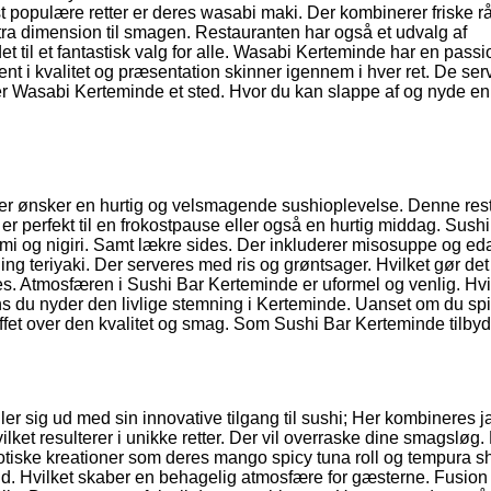
st populære retter er deres wasabi maki. Der kombinerer friske r
tra dimension til smagen. Restauranten har også et udvalg af
 til et fantastisk valg for alle. Wasabi Kerteminde har en passio
 i kvalitet og præsentation skinner igennem i hver ret. De serv
r Wasabi Kerteminde et sted. Hvor du kan slappe af og nyde en
 Der ønsker en hurtig og velsmagende sushioplevelse. Denne res
 er perfekt til en frokostpause eller også en hurtig middag. Sush
shimi og nigiri. Samt lækre sides. Der inkluderer misosuppe og 
ng teriyaki. Der serveres med ris og grøntsager. Hvilket gør det 
des. Atmosfæren i Sushi Bar Kerteminde er uformel og venlig. Hvi
Mens du nyder den livlige stemning i Kerteminde. Uanset om du spi
uffet over den kvalitet og smag. Som Sushi Bar Kerteminde tilbyd
ler sig ud med sin innovative tilgang til sushi; Her kombineres 
ilket resulterer i unikke retter. Der vil overraske dine smagslø
eksotiske kreationer som deres mango spicy tuna roll og tempura s
uld. Hvilket skaber en behagelig atmosfære for gæsterne. Fusion