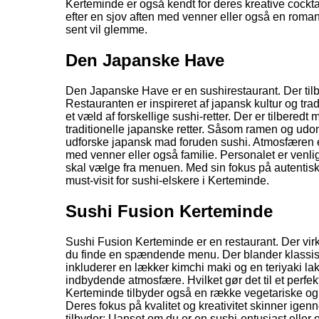
Kerteminde er også kendt for deres kreative cocktai
efter en sjov aften med venner eller også en roma
sent vil glemme.
Den Japanske Have
Den Japanske Have er en sushirestaurant. Der tilb
Restauranten er inspireret af japansk kultur og tr
et væld af forskellige sushi-retter. Der er tilbe
traditionelle japanske retter. Såsom ramen og udon-n
udforske japansk mad foruden sushi. Atmosfæren er r
med venner eller også familie. Personalet er venlig
skal vælge fra menuen. Med sin fokus på autenti
must-visit for sushi-elskere i Kerteminde.
Sushi Fusion Kerteminde
Sushi Fusion Kerteminde er en restaurant. Der virke
du finde en spændende menu. Der blander klassisk
inkluderer en lækker kimchi maki og en teriyaki l
indbydende atmosfære. Hvilket gør det til et perfe
Kerteminde tilbyder også en række vegetariske og ve
Deres fokus på kvalitet og kreativitet skinner igen
tilbyder; Uanset om du er en sushi-entusiast eller