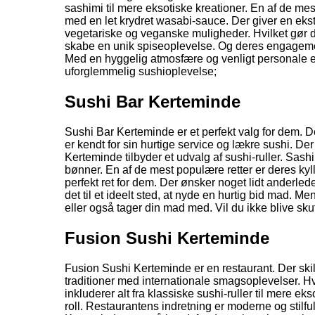
sashimi til mere eksotiske kreationer. En af de me
med en let krydret wasabi-sauce. Der giver en eks
vegetariske og veganske muligheder. Hvilket gør det
skabe en unik spiseoplevelse. Og deres engagement
Med en hyggelig atmosfære og venligt personale e
uforglemmelig sushioplevelse;
Sushi Bar Kerteminde
Sushi Bar Kerteminde er et perfekt valg for dem.
er kendt for sin hurtige service og lækre sushi. Der
Kerteminde tilbyder et udvalg af sushi-ruller. Sa
bønner. En af de mest populære retter er deres kylli
perfekt ret for dem. Der ønsker noget lidt anderle
det til et ideelt sted, at nyde en hurtig bid mad. 
eller også tager din mad med. Vil du ikke blive sk
Fusion Sushi Kerteminde
Fusion Sushi Kerteminde er en restaurant. Der skil
traditioner med internationale smagsoplevelser. Hv
inkluderer alt fra klassiske sushi-ruller til mere 
roll. Restaurantens indretning er moderne og stilf