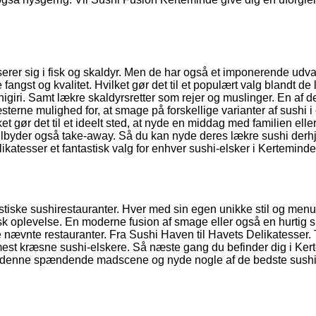
serer sig i fisk og skaldyr. Men de har også et imponerende udva
 fangst og kvalitet. Hvilket gør det til et populært valg blandt de 
igiri. Samt lækre skaldyrsretter som rejer og muslinger. En af d
sterne mulighed for, at smage på forskellige varianter af sushi i
et gør det til et ideelt sted, at nyde en middag med familien elle
tilbyder også take-away. Så du kan nyde deres lækre sushi der
katesser et fantastisk valg for enhver sushi-elsker i Kerteminde
stiske sushirestauranter. Hver med sin egen unikke stil og menu
sk oplevelse. En moderne fusion af smage eller også en hurtig s
 nævnte restauranter. Fra Sushi Haven til Havets Delikatesser. 
de mest kræsne sushi-elskere. Så næste gang du befinder dig i Ke
ske denne spændende madscene og nyde nogle af de bedste sushir