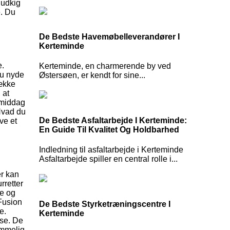
 udkig
e. Du
De Bedste Havemøbelleverandører I
Kerteminde
e.
Kerteminde, en charmerende by ved
du nyde
Østersøen, er kendt for sine...
række
 at
n middag
 Hvad du
De Bedste Asfaltarbejde I Kerteminde:
ve et
En Guide Til Kvalitet Og Holdbarhed
Indledning til asfaltarbejde i Kerteminde
Asfaltarbejde spiller en central rolle i...
er kan
rretter
ne og
 Fusion
De Bedste Styrketræningscentre I
e.
Kerteminde
lse. De
emmelig