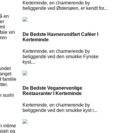
Kerteminde, en charmerende by
beliggende ved Østersøen, er kendt for...
så en
er
amt
fale vin
De Bedste Havnerundfart Caféer I
aren
Kerteminde
Kerteminde, en charmerende by
beliggende ved den smukke Fynske
kyst,...
vundet
fanget
 familie
ter.
De Bedste Veganervenlige
Restauranter I Kerteminde
e sushi
Kerteminde, en charmerende by
beliggende ved den smukke kyst i...
n intime
igiri og