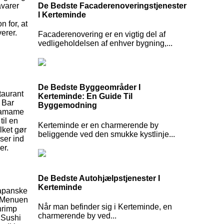
De Bedste Facaderenoveringstjenester
åvarer
I Kerteminde
n for, at
erer.
Facaderenovering er en vigtig del af
vedligeholdelsen af enhver bygning,...
De Bedste Byggeområder I
taurant
Kerteminde: En Guide Til
i Bar
Byggemodning
edamame
til en
Kerteminde er en charmerende by
lket gør
beliggende ved den smukke kystlinje...
ser ind
er.
De Bedste Autohjælpstjenester I
Kerteminde
japanske
g. Menuen
Når man befinder sig i Kerteminde, en
hrimp
charmerende by ved...
 Sushi