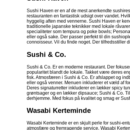
Sushi Haven er en af de mest anerkendte sushires
restauranten en fantastisk udsigt over vandet. Hvilk
hyggelig aften med vennerne. Sushi Haven er kendt 
traditionelle japanske teknikker med lokale råvare
specialiteter som tempura og poke bowls; Personale
eller også sake. Der passer perfekt til din sushio
connoisseur. Vil du finde noget. Der tilfredsstille
Sushi & Co.
Sushi & Co. Er en moderne restaurant. Der fokuser
popularitet blandt de lokale. Takket være deres en
fisk. Atmosfæren i Sushi & Co. Er afslappet og indb
eller også venner. Menuen inkluderer et væld af forsk
Deres signaturretter inkluderer en lækker spicy tu
grøntsager og en lækker dipsauce; Sushi & Co. Til
derhjemme. Med fokus på kvalitet og smag er Sushi
Wasabi Kerteminde
Wasabi Kerteminde er en skjult perle for sushi-entu
atmosfære og fremragende service. Wasabi Kertemind