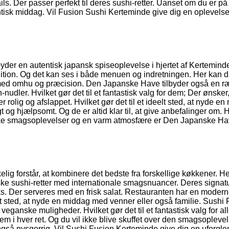
ls. Der passer perfekt til deres sushi-retter. Uanset om du er på
ntisk middag. Vil Fusion Sushi Kerteminde give dig en oplevels
yder en autentisk japansk spiseoplevelse i hjertet af Kertemind
adition. Og det kan ses i både menuen og indretningen. Her kan 
redt med omhu og præcision. Den Japanske Have tilbyder også en 
udler. Hvilket gør det til et fantastisk valg for dem; Der ønsker,
olig og afslappet. Hvilket gør det til et ideelt sted, at nyde e
t og hjælpsomt. Og de er altid klar til, at give anbefalinger om.
ske smagsoplevelser og en varm atmosfære er Den Japanske Ha
lig forstår, at kombinere det bedste fra forskellige køkkener. H
e sushi-retter med internationale smagsnuancer. Deres signatu
aks. Der serveres med en frisk salat. Restauranten har en moder
kt sted, at nyde en middag med venner eller også familie. Sushi
ganske muligheder. Hvilket gør det til et fantastisk valg for all
nem i hver ret. Og du vil ikke blive skuffet over den smagsopleve
 også nysgerrig. Vil Sushi Fusion Kerteminde give dig en uforgl