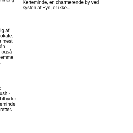
Kerteminde, en charmerende by ved
kysten af Fyn, er ikke...
lg af
lokale.
e mest
 én
r også
hjemme.
.
;
ushi-
Tilbyder
rteminde.
etter.