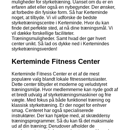
muligheder for styrketræning. Uanset om du er en
erfaren atlet eller også en nybegynder. Der ønsker,
at forbedre din fysiske form. Så har Kerteminde
noget, at tilbyde. Vi vil udforske de bedste
styrketræningscentre i Kerteminde. Hvor du kan
finde det perfekte sted, at nå dine træningsmål. Vi
vil dække forskellige faciliteter.
Træningsmuligheder. Samt hvad der gør hvert
center unikt. Så lad os dykke ned i Kertemindes
styrketræningsverden!
Kerteminde Fitness Center
Kerteminde Fitness Center er et af de mest
populære valg blandt lokale fitnessentusiaster.
Dette center tilbyder et moderne og veludstyret
træningsmiljø. Hvor medlemmerne kan nyde godt af
et bredt udvalg af styrketræningsmaskiner og frie
vægte. Med fokus på både funktionel træning og
klassisk styrketræning. Er der noget for enhver
smag. Centeret har også specialiserede
instruktører. Der kan hjælpe med, at skræddersy
træningsprogrammer. Så du kan få det maksimale
ud af din træning; Derudover afholder de