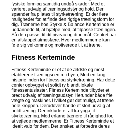
fysiske form og samtidig undgå skader. Med et
varieret udvalg af træningsudstyr og hold. Der
spænder fra pilates til styrketræning. Er der flere
muligheder for, at finde den rigtige træningsform for
dig. Trænerne hos Styrke & Balance Kerteminde er
uddannede til, at hjælpe med, at tilpasse træningen.
Så den passer til dit niveau og dine mål. Centret har
en afslappet atmosfære. Hvor medlemmerne kan
føle sig velkomne og motiverede til, at træne.
Fitness Kerteminde
Fitness Kerteminde er et af de ældste og mest
etablerede træningscentre i byen; Med en lang
historie inden for fitness og styrketræning. Har dette
center opbygget et solidt ry blandt lokale
fitnessentusiaster. Fitness Kerteminde tilbyder et
bredt udvalg af træningsudstyr. Herunder både frie
vægte og maskiner. Hvilket gør det muligt, at træne
hele kroppen. Derudover har de et stort udvalg af
holdtræning. Der inkluderer alt fra yoga til
styrketræning. Med erfarne trænere til rådighed for,
at vejlede medlemmerne. Er Fitness Kerteminde et
ideelt valg for dem. Der ønsker, at forbedre deres