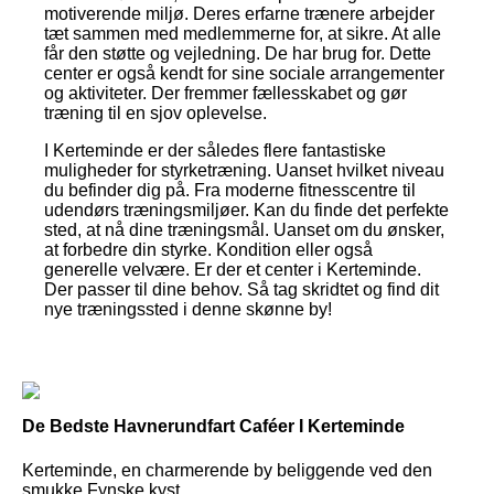
motiverende miljø. Deres erfarne trænere arbejder
tæt sammen med medlemmerne for, at sikre. At alle
får den støtte og vejledning. De har brug for. Dette
center er også kendt for sine sociale arrangementer
og aktiviteter. Der fremmer fællesskabet og gør
træning til en sjov oplevelse.
I Kerteminde er der således flere fantastiske
muligheder for styrketræning. Uanset hvilket niveau
du befinder dig på. Fra moderne fitnesscentre til
udendørs træningsmiljøer. Kan du finde det perfekte
sted, at nå dine træningsmål. Uanset om du ønsker,
at forbedre din styrke. Kondition eller også
generelle velvære. Er der et center i Kerteminde.
Der passer til dine behov. Så tag skridtet og find dit
nye træningssted i denne skønne by!
De Bedste Havnerundfart Caféer I Kerteminde
Kerteminde, en charmerende by beliggende ved den
smukke Fynske kyst,...