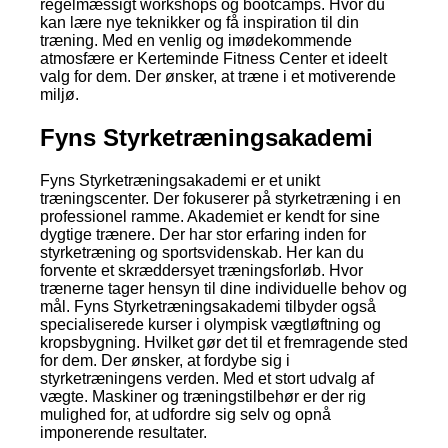
regelmæssigt workshops og bootcamps. Hvor du
kan lære nye teknikker og få inspiration til din
træning. Med en venlig og imødekommende
atmosfære er Kerteminde Fitness Center et ideelt
valg for dem. Der ønsker, at træne i et motiverende
miljø.
Fyns Styrketræningsakademi
Fyns Styrketræningsakademi er et unikt
træningscenter. Der fokuserer på styrketræning i en
professionel ramme. Akademiet er kendt for sine
dygtige trænere. Der har stor erfaring inden for
styrketræning og sportsvidenskab. Her kan du
forvente et skræddersyet træningsforløb. Hvor
trænerne tager hensyn til dine individuelle behov og
mål. Fyns Styrketræningsakademi tilbyder også
specialiserede kurser i olympisk vægtløftning og
kropsbygning. Hvilket gør det til et fremragende sted
for dem. Der ønsker, at fordybe sig i
styrketræningens verden. Med et stort udvalg af
vægte. Maskiner og træningstilbehør er der rig
mulighed for, at udfordre sig selv og opnå
imponerende resultater.