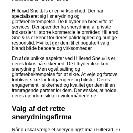
Hillerød Sne & Is er en virksomhed. Der har
specialiseret sig i snerydning og
glatførebekæmpelse. De tilbyder en bred vifte af
services. Der spænder fra snerydning af private
indkørsler til større kommercielle områder; Hillerød
Sne & Is er kendt for deres pålidelighed og hurtige
responstid. Hvilket gør dem til et populært valg
blandt både beboere og virksomheder.
En af de unikke aspekter ved Hillerød Sne & Is er
deres fokus på sikkerhed. De tilbyder ikke kun
snerydning. Men også salting og
glatførebekæmpelse for, at sikre. At veje og fortove
forbliver sikre for fodgængere og bilister. Deres
engagement i sikkerhed og kvalitet gør dem til en
fremragende partner for dem. Der ønsker, at holde
deres ejendom sikker i vintermånederne.
Valg af det rette
snerydningsfirma
Når du skal vælge et snerydningsfirma i Hillerød. Er