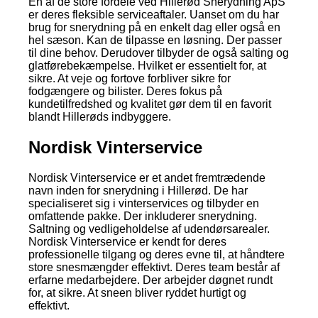
En af de store fordele ved Hillerød Snerydning ApS
er deres fleksible serviceaftaler. Uanset om du har
brug for snerydning på en enkelt dag eller også en
hel sæson. Kan de tilpasse en løsning. Der passer
til dine behov. Derudover tilbyder de også salting og
glatførebekæmpelse. Hvilket er essentielt for, at
sikre. At veje og fortove forbliver sikre for
fodgængere og bilister. Deres fokus på
kundetilfredshed og kvalitet gør dem til en favorit
blandt Hillerøds indbyggere.
Nordisk Vinterservice
Nordisk Vinterservice er et andet fremtrædende
navn inden for snerydning i Hillerød. De har
specialiseret sig i vinterservices og tilbyder en
omfattende pakke. Der inkluderer snerydning.
Saltning og vedligeholdelse af udendørsarealer.
Nordisk Vinterservice er kendt for deres
professionelle tilgang og deres evne til, at håndtere
store snesmængder effektivt. Deres team består af
erfarne medarbejdere. Der arbejder døgnet rundt
for, at sikre. At sneen bliver ryddet hurtigt og
effektivt.