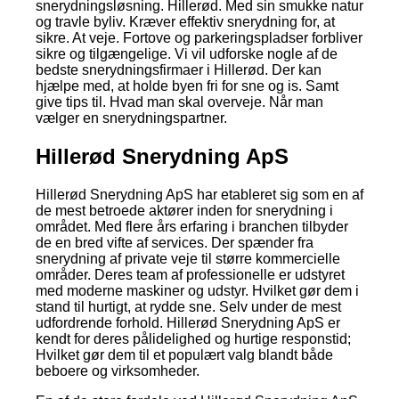
snerydningsløsning. Hillerød. Med sin smukke natur
og travle byliv. Kræver effektiv snerydning for, at
sikre. At veje. Fortove og parkeringspladser forbliver
sikre og tilgængelige. Vi vil udforske nogle af de
bedste snerydningsfirmaer i Hillerød. Der kan
hjælpe med, at holde byen fri for sne og is. Samt
give tips til. Hvad man skal overveje. Når man
vælger en snerydningspartner.
Hillerød Snerydning ApS
Hillerød Snerydning ApS har etableret sig som en af
de mest betroede aktører inden for snerydning i
området. Med flere års erfaring i branchen tilbyder
de en bred vifte af services. Der spænder fra
snerydning af private veje til større kommercielle
områder. Deres team af professionelle er udstyret
med moderne maskiner og udstyr. Hvilket gør dem i
stand til hurtigt, at rydde sne. Selv under de mest
udfordrende forhold. Hillerød Snerydning ApS er
kendt for deres pålidelighed og hurtige responstid;
Hvilket gør dem til et populært valg blandt både
beboere og virksomheder.