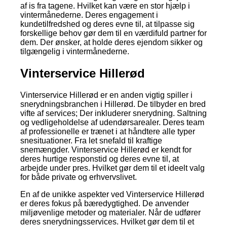
af is fra tagene. Hvilket kan være en stor hjælp i
vintermånederne. Deres engagement i
kundetilfredshed og deres evne til, at tilpasse sig
forskellige behov gør dem til en værdifuld partner for
dem. Der ønsker, at holde deres ejendom sikker og
tilgængelig i vintermånederne.
Vinterservice Hillerød
Vinterservice Hillerød er en anden vigtig spiller i
snerydningsbranchen i Hillerød. De tilbyder en bred
vifte af services; Der inkluderer snerydning. Saltning
og vedligeholdelse af udendørsarealer. Deres team
af professionelle er trænet i at håndtere alle typer
snesituationer. Fra let snefald til kraftige
snemængder. Vinterservice Hillerød er kendt for
deres hurtige responstid og deres evne til, at
arbejde under pres. Hvilket gør dem til et ideelt valg
for både private og erhvervslivet.
En af de unikke aspekter ved Vinterservice Hillerød
er deres fokus på bæredygtighed. De anvender
miljøvenlige metoder og materialer. Når de udfører
deres snerydningsservices. Hvilket gør dem til et