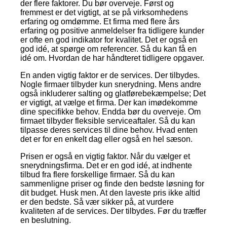
der flere faktorer. Du bør overveje. Først og
fremmest er det vigtigt, at se på virksomhedens
erfaring og omdømme. Et firma med flere års
erfaring og positive anmeldelser fra tidligere kunder
er ofte en god indikator for kvalitet. Det er også en
god idé, at spørge om referencer. Så du kan få en
idé om. Hvordan de har håndteret tidligere opgaver.
En anden vigtig faktor er de services. Der tilbydes.
Nogle firmaer tilbyder kun snerydning. Mens andre
også inkluderer salting og glatførebekæmpelse; Det
er vigtigt, at vælge et firma. Der kan imødekomme
dine specifikke behov. Endda bør du overveje. Om
firmaet tilbyder fleksible serviceaftaler. Så du kan
tilpasse deres services til dine behov. Hvad enten
det er for en enkelt dag eller også en hel sæson.
Prisen er også en vigtig faktor. Når du vælger et
snerydningsfirma. Det er en god idé, at indhente
tilbud fra flere forskellige firmaer. Så du kan
sammenligne priser og finde den bedste løsning for
dit budget. Husk men. At den laveste pris ikke altid
er den bedste. Så vær sikker på, at vurdere
kvaliteten af de services. Der tilbydes. Før du træffer
en beslutning.