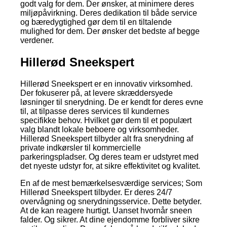
godt valg for dem. Der ønsker, at minimere deres
miljøpåvirkning. Deres dedikation til både service
og bæredygtighed gør dem til en tiltalende
mulighed for dem. Der ønsker det bedste af begge
verdener.
Hillerød Sneekspert
Hillerød Sneekspert er en innovativ virksomhed.
Der fokuserer på, at levere skræddersyede
løsninger til snerydning. De er kendt for deres evne
til, at tilpasse deres services til kundernes
specifikke behov. Hvilket gør dem til et populært
valg blandt lokale beboere og virksomheder.
Hillerød Sneekspert tilbyder alt fra snerydning af
private indkørsler til kommercielle
parkeringspladser. Og deres team er udstyret med
det nyeste udstyr for, at sikre effektivitet og kvalitet.
En af de mest bemærkelsesværdige services; Som
Hillerød Sneekspert tilbyder. Er deres 24/7
overvågning og snerydningsservice. Dette betyder.
At de kan reagere hurtigt. Uanset hvornår sneen
falder. Og sikrer. At dine ejendomme forbliver sikre