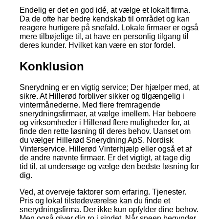
Endelig er det en god idé, at vælge et lokalt firma.
Da de ofte har bedre kendskab til området og kan
reagere hurtigere på snefald. Lokale firmaer er også
mere tilbøjelige til, at have en personlig tilgang til
deres kunder. Hvilket kan være en stor fordel.
Konklusion
Snerydning er en vigtig service; Der hjælper med, at
sikre. At Hillerød forbliver sikker og tilgængelig i
vintermånederne. Med flere fremragende
snerydningsfirmaer, at vælge imellem. Har beboere
og virksomheder i Hillerød flere muligheder for, at
finde den rette løsning til deres behov. Uanset om
du vælger Hillerød Snerydning ApS. Nordisk
Vinterservice. Hillerød Vinterhjælp eller også et af
de andre nævnte firmaer. Er det vigtigt, at tage dig
tid til, at undersøge og vælge den bedste løsning for
dig.
Ved, at overveje faktorer som erfaring. Tjenester.
Pris og lokal tilstedeværelse kan du finde et
snerydningsfirma. Der ikke kun opfylder dine behov.
Men også giver dig ro i sindet. Når sneen begynder,