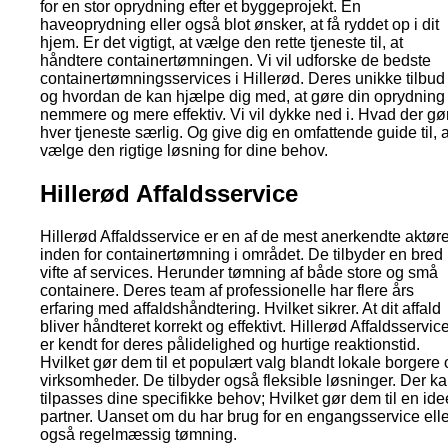
for en stor oprydning efter et byggeprojekt. En
haveoprydning eller også blot ønsker, at få ryddet op i dit
hjem. Er det vigtigt, at vælge den rette tjeneste til, at
håndtere containertømningen. Vi vil udforske de bedste
containertømningsservices i Hillerød. Deres unikke tilbud
og hvordan de kan hjælpe dig med, at gøre din oprydning
nemmere og mere effektiv. Vi vil dykke ned i. Hvad der gø
hver tjeneste særlig. Og give dig en omfattende guide til, a
vælge den rigtige løsning for dine behov.
Hillerød Affaldsservice
Hillerød Affaldsservice er en af de mest anerkendte aktøre
inden for containertømning i området. De tilbyder en bred
vifte af services. Herunder tømning af både store og små
containere. Deres team af professionelle har flere års
erfaring med affaldshåndtering. Hvilket sikrer. At dit affald
bliver håndteret korrekt og effektivt. Hillerød Affaldsservic
er kendt for deres pålidelighed og hurtige reaktionstid.
Hvilket gør dem til et populært valg blandt lokale borgere
virksomheder. De tilbyder også fleksible løsninger. Der k
tilpasses dine specifikke behov; Hvilket gør dem til en ide
partner. Uanset om du har brug for en engangsservice elle
også regelmæssig tømning.