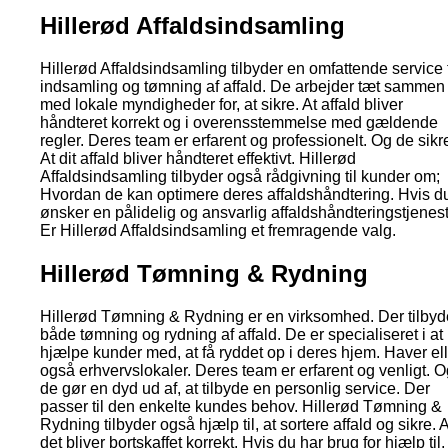
Hillerød Affaldsindsamling
Hillerød Affaldsindsamling tilbyder en omfattende service t
indsamling og tømning af affald. De arbejder tæt sammen
med lokale myndigheder for, at sikre. At affald bliver
håndteret korrekt og i overensstemmelse med gældende
regler. Deres team er erfarent og professionelt. Og de sikre
At dit affald bliver håndteret effektivt. Hillerød
Affaldsindsamling tilbyder også rådgivning til kunder om;
Hvordan de kan optimere deres affaldshåndtering. Hvis d
ønsker en pålidelig og ansvarlig affaldshåndteringstjenest
Er Hillerød Affaldsindsamling et fremragende valg.
Hillerød Tømning & Rydning
Hillerød Tømning & Rydning er en virksomhed. Der tilbyd
både tømning og rydning af affald. De er specialiseret i at
hjælpe kunder med, at få ryddet op i deres hjem. Haver ell
også erhvervslokaler. Deres team er erfarent og venligt. O
de gør en dyd ud af, at tilbyde en personlig service. Der
passer til den enkelte kundes behov. Hillerød Tømning &
Rydning tilbyder også hjælp til, at sortere affald og sikre. A
det bliver bortskaffet korrekt. Hvis du har brug for hjælp til,