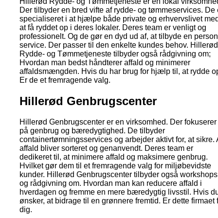
Hillerød Rydde- og Tømmetjeneste er en lokal virksomhe
Der tilbyder en bred vifte af rydde- og tømmeservices. De 
specialiseret i at hjælpe både private og erhvervslivet me
at få ryddet op i deres lokaler. Deres team er venligt og
professionelt. Og de gør en dyd ud af, at tilbyde en person
service. Der passer til den enkelte kundes behov. Hillerød
Rydde- og Tømmetjeneste tilbyder også rådgivning om;
Hvordan man bedst håndterer affald og minimerer
affaldsmængden. Hvis du har brug for hjælp til, at rydde o
Er de et fremragende valg.
Hillerød Genbrugscenter
Hillerød Genbrugscenter er en virksomhed. Der fokuserer
på genbrug og bæredygtighed. De tilbyder
containertømningsservices og arbejder aktivt for, at sikre. 
affald bliver sorteret og genanvendt. Deres team er
dedikeret til, at minimere affald og maksimere genbrug.
Hvilket gør dem til et fremragende valg for miljøbevidste
kunder. Hillerød Genbrugscenter tilbyder også workshops
og rådgivning om. Hvordan man kan reducere affald i
hverdagen og fremme en mere bæredygtig livsstil. Hvis d
ønsker, at bidrage til en grønnere fremtid. Er dette firmaet 
dig.