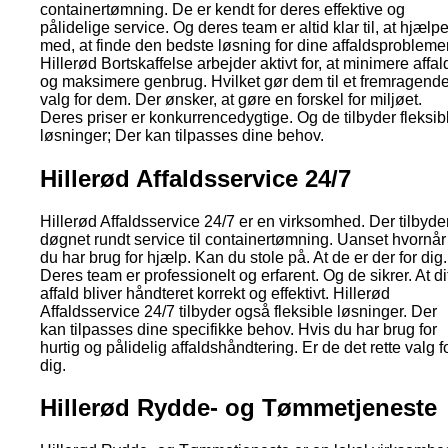
containertømning. De er kendt for deres effektive og
pålidelige service. Og deres team er altid klar til, at hjælp
med, at finde den bedste løsning for dine affaldsproblemer
Hillerød Bortskaffelse arbejder aktivt for, at minimere affal
og maksimere genbrug. Hvilket gør dem til et fremragend
valg for dem. Der ønsker, at gøre en forskel for miljøet.
Deres priser er konkurrencedygtige. Og de tilbyder fleksib
løsninger; Der kan tilpasses dine behov.
Hillerød Affaldsservice 24/7
Hillerød Affaldsservice 24/7 er en virksomhed. Der tilbyde
døgnet rundt service til containertømning. Uanset hvornår
du har brug for hjælp. Kan du stole på. At de er der for dig.
Deres team er professionelt og erfarent. Og de sikrer. At di
affald bliver håndteret korrekt og effektivt. Hillerød
Affaldsservice 24/7 tilbyder også fleksible løsninger. Der
kan tilpasses dine specifikke behov. Hvis du har brug for
hurtig og pålidelig affaldshåndtering. Er de det rette valg f
dig.
Hillerød Rydde- og Tømmetjeneste