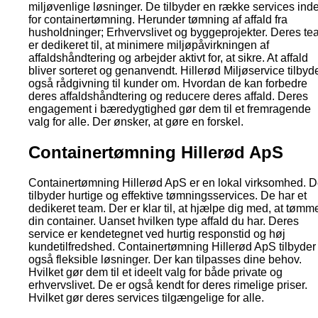
miljøvenlige løsninger. De tilbyder en række services ind
for containertømning. Herunder tømning af affald fra
husholdninger; Erhvervslivet og byggeprojekter. Deres t
er dedikeret til, at minimere miljøpåvirkningen af
affaldshåndtering og arbejder aktivt for, at sikre. At affald
bliver sorteret og genanvendt. Hillerød Miljøservice tilbyd
også rådgivning til kunder om. Hvordan de kan forbedre
deres affaldshåndtering og reducere deres affald. Deres
engagement i bæredygtighed gør dem til et fremragende
valg for alle. Der ønsker, at gøre en forskel.
Containertømning Hillerød ApS
Containertømning Hillerød ApS er en lokal virksomhed. D
tilbyder hurtige og effektive tømningsservices. De har et
dedikeret team. Der er klar til, at hjælpe dig med, at tømm
din container. Uanset hvilken type affald du har. Deres
service er kendetegnet ved hurtig responstid og høj
kundetilfredshed. Containertømning Hillerød ApS tilbyder
også fleksible løsninger. Der kan tilpasses dine behov.
Hvilket gør dem til et ideelt valg for både private og
erhvervslivet. De er også kendt for deres rimelige priser.
Hvilket gør deres services tilgængelige for alle.