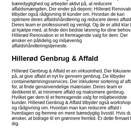
bæredygtighed og arbejder aktivt på, at reducere
affaldsmængden. Der ender på deponi; Hillerød Renovat
tilbyder også rådgivning til kunder om. Hvordan de kan
optimere deres affaldshåndtering og reducere deres affald
Deres team er professionelt og venligt. Og de er altid klar ti
at hjælpe med, at finde den bedste løsning for dine behov
Hillerød Renovation er et fremragende valg for dem. Der
ønsker en pålidelig og miljøvenlig
affaldshåndteringstjeneste.
Hillerød Genbrug & Affald
Hillerød Genbrug & Affald er en virksomhed. Der fokusere
på, at give affald et nyt liv gennem genbrug. De tilbyder
containertømningsservices. Der inkluderer sortering af aff
for, at finde genanvendelige materialer. Deres team er
dedikeret til, at minimere affald og maksimere genbrug.
Hvilket gør dem til et fremragende valg for miljøbevidste
kunder. Hillerød Genbrug & Affald tilbyder også workshop
og rådgivning om. Hvordan man kan reducere affald i
hverdagen og fremme en mere bæredygtig livsstil. Hvis d
ønsker, at bidrage til en grønnere fremtid. Er dette firmaet 
dig.