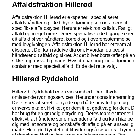
Affaldsfraktion Hillerød
Affaldsfraktion Hillerød er eksperter i specialiseret
affaldshåndtering. De tilbyder tømning af containere til
specifikke affaldstyper; Herunder elektronikaffald. Farligt
affald og meget mere. Deres specialiserede tilgang sikrer.
dit affald bliver håndteret korrekt og i overensstemmelse
med lovgivningen. Affaldsfraktion Hillerød har et team af
eksperter. Der kan rådgive dig om. Hvordan du bedst
håndterer dit affald og sikrer. At det bliver bortskaffet på en
sikker og ansvarlig måde. Hvis du har brug for, at tømme 
container med specielt affald. Er de det rette valg.
Hillerød Ryddehold
Hillerød Ryddehold er en virksomhed. Der tilbyder
omfattende rydningsservices. Herunder containertømning
De er specialiseret i at rydde op i både private hjem og
erhvervslokaler. Hvilket gør dem til et godt valg for dem. D
har brug for en grundig oprydning. Deres team er trænet i
effektivt, at håndtere store mængder affald og kan hjælpe
dig med, at sortere og bortskaffe dit affald på en ansvarlig
måde. Hillerød Ryddehold tilbyder også services til rydni