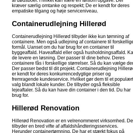
af dødsboer. Hvilket kan være en følsom opgave. Der
kræver særlig omtanke og respekt; De er kendt for deres
empatiske tilgang og høje serviceniveau.
Containerudlejning Hillerød
Containerudlejning Hillerød tilbyder ikke kun tømning af
containere. Men også udlejning af containere til forskellig
formål. Uanset om du har brug for en container til
byggeaffald. Haveaffald eller også husholdningsaffald. K
de levere en løsning. Der passer til dine behov. Deres
containere fås i forskellige størrelser. Så du kan vælge de
Der passer bedst til dit projekt. Containerudlejning Hiller
er kendt for deres konkurrencedygtige priser og
fremragende kundeservice. Hvilket gør dem til et populær
valg blandt lokale kunder. De tilbyder også fleksible
lejeaftaler. Så du kan have din container i den tid. Du har
brug for.
Hillerød Renovation
Hillerød Renovation er en velrenommeret virksomhed. De
tilbyder en bred vifte af affaldshåndteringsservices.
Herunder containertømning. De har et stærkt fokus på