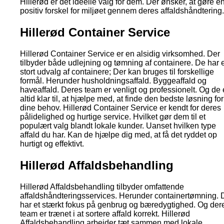
Hillerød er det ideelle valg for dem. Der ønsker, at gøre e
positiv forskel for miljøet gennem deres affaldshåndtering.
Hillerød Container Service
Hillerød Container Service er en alsidig virksomhed. Der
tilbyder både udlejning og tømning af containere. De har e
stort udvalg af containere; Der kan bruges til forskellige
formål. Herunder husholdningsaffald. Byggeaffald og
haveaffald. Deres team er venligt og professionelt. Og de 
altid klar til, at hjælpe med, at finde den bedste løsning for
dine behov. Hillerød Container Service er kendt for deres
pålidelighed og hurtige service. Hvilket gør dem til et
populært valg blandt lokale kunder. Uanset hvilken type
affald du har. Kan de hjælpe dig med, at få det ryddet op
hurtigt og effektivt.
Hillerød Affaldsbehandling
Hillerød Affaldsbehandling tilbyder omfattende
affaldshåndteringsservices. Herunder containertømning. 
har et stærkt fokus på genbrug og bæredygtighed. Og der
team er trænet i at sortere affald korrekt. Hillerød
Affaldsbehandling arbejder tæt sammen med lokale