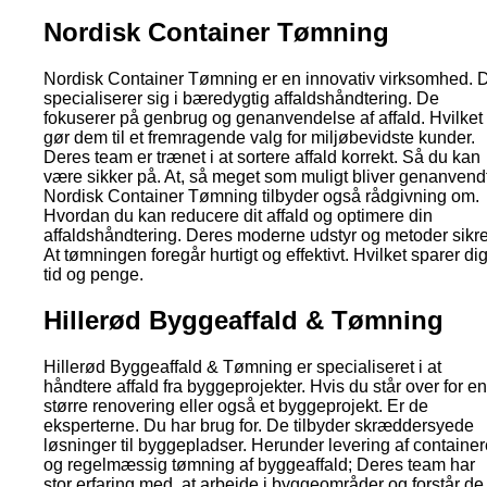
Nordisk Container Tømning
Nordisk Container Tømning er en innovativ virksomhed. 
specialiserer sig i bæredygtig affaldshåndtering. De
fokuserer på genbrug og genanvendelse af affald. Hvilket
gør dem til et fremragende valg for miljøbevidste kunder.
Deres team er trænet i at sortere affald korrekt. Så du kan
være sikker på. At, så meget som muligt bliver genanvendt
Nordisk Container Tømning tilbyder også rådgivning om.
Hvordan du kan reducere dit affald og optimere din
affaldshåndtering. Deres moderne udstyr og metoder sikre
At tømningen foregår hurtigt og effektivt. Hvilket sparer di
tid og penge.
Hillerød Byggeaffald & Tømning
Hillerød Byggeaffald & Tømning er specialiseret i at
håndtere affald fra byggeprojekter. Hvis du står over for en
større renovering eller også et byggeprojekt. Er de
eksperterne. Du har brug for. De tilbyder skræddersyede
løsninger til byggepladser. Herunder levering af container
og regelmæssig tømning af byggeaffald; Deres team har
stor erfaring med, at arbejde i byggeområder og forstår de