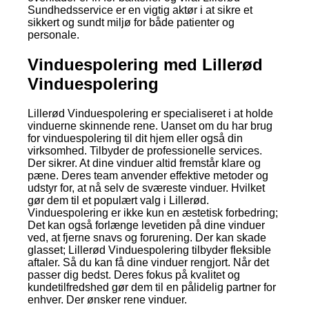
Sundhedsservice er en vigtig aktør i at sikre et
sikkert og sundt miljø for både patienter og
personale.
Vinduespolering med Lillerød
Vinduespolering
Lillerød Vinduespolering er specialiseret i at holde
vinduerne skinnende rene. Uanset om du har brug
for vinduespolering til dit hjem eller også din
virksomhed. Tilbyder de professionelle services.
Der sikrer. At dine vinduer altid fremstår klare og
pæne. Deres team anvender effektive metoder og
udstyr for, at nå selv de sværeste vinduer. Hvilket
gør dem til et populært valg i Lillerød.
Vinduespolering er ikke kun en æstetisk forbedring;
Det kan også forlænge levetiden på dine vinduer
ved, at fjerne snavs og forurening. Der kan skade
glasset; Lillerød Vinduespolering tilbyder fleksible
aftaler. Så du kan få dine vinduer rengjort. Når det
passer dig bedst. Deres fokus på kvalitet og
kundetilfredshed gør dem til en pålidelig partner for
enhver. Der ønsker rene vinduer.