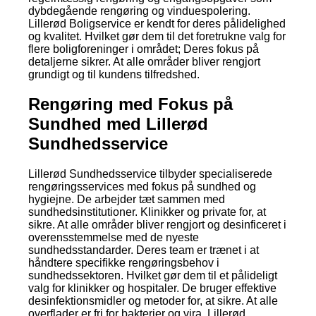
dybdegående rengøring og vinduespolering.
Lillerød Boligservice er kendt for deres pålidelighed
og kvalitet. Hvilket gør dem til det foretrukne valg for
flere boligforeninger i området; Deres fokus på
detaljerne sikrer. At alle områder bliver rengjort
grundigt og til kundens tilfredshed.
Rengøring med Fokus på
Sundhed med Lillerød
Sundhedsservice
Lillerød Sundhedsservice tilbyder specialiserede
rengøringsservices med fokus på sundhed og
hygiejne. De arbejder tæt sammen med
sundhedsinstitutioner. Klinikker og private for, at
sikre. At alle områder bliver rengjort og desinficeret i
overensstemmelse med de nyeste
sundhedsstandarder. Deres team er trænet i at
håndtere specifikke rengøringsbehov i
sundhedssektoren. Hvilket gør dem til et pålideligt
valg for klinikker og hospitaler. De bruger effektive
desinfektionsmidler og metoder for, at sikre. At alle
overflader er fri for bakterier og vira. Lillerød