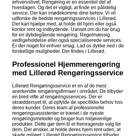
erhvervslivet. Rengøring er en essentiel del af
hverdagen. Og det er vigtigt, at finde en pålidelig
service. Der kan imødekomme dine behov. Vi vil
udforske de bedste rengøringsservices i Lillerød.
Der kan hjælpe med, at holde dit hjem eller også
kontor rent og indbydende. Uanset om du har brug
for en dybdegående rengøring. Regelmæssig
vedligeholdelse eller også specialiserede services.
Er der noget for enhver smag. Lad os dykke ned i de
forskellige muligheder. Der findes i Lillerød.
Professionel Hjemmerengøring
med Lillerød Rengøringsservice
Lillerød Rengøringsservice er en af de mest
anerkendte rengøringsfirmaer i området. De tilbyder
en bred vifte af rengøringsservices. Der er
skræddersyet til, at opfylde de specifikke behov hos
deres kunder. Deres team af professionelle
rengøringsassistenter er trænet i de nyeste
rengøringsmetoder og bruger kun miljøvenlige
produkter. Dette gør dem til et fremragende valg for
dem. Der ønsker, at holde deres hjem rent uden, at
skade miljøet; Lillerød Rengøringsservice tilbyder