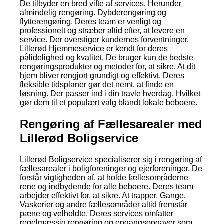
De tilbyder en bred vifte af services. Herunder
almindelig rengøring. Dybderengøring og
flytterengøring. Deres team er venligt og
professionelt og stræber altid efter, at levere en
service. Der overstiger kundernes forventninger.
Lillerød Hjemmeservice er kendt for deres
pålidelighed og kvalitet. De bruger kun de bedste
rengøringsprodukter og metoder for, at sikre. At dit
hjem bliver rengjort grundigt og effektivt. Deres
fleksible tidsplaner gør det nemt, at finde en
løsning. Der passer ind i din travle hverdag. Hvilket
gør dem til et populært valg blandt lokale beboere.
Rengøring af Fællesarealer med
Lillerød Boligservice
Lillerød Boligservice specialiserer sig i rengøring af
fællesarealer i boligforeninger og ejerforeninger. De
forstår vigtigheden af, at holde fællesområderne
rene og indbydende for alle beboere. Deres team
arbejder effektivt for, at sikre. At trapper. Gange.
Vaskerier og andre fællesområder altid fremstår
pæne og velholdte. Deres services omfatter
regelmæssig rengøring og engangsopgaver som