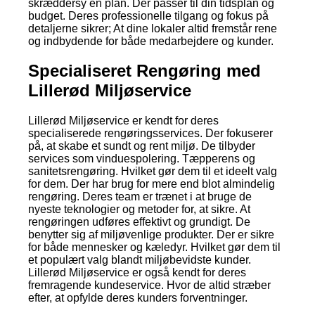
skræddersy en plan. Der passer til din tidsplan og
budget. Deres professionelle tilgang og fokus på
detaljerne sikrer; At dine lokaler altid fremstår rene
og indbydende for både medarbejdere og kunder.
Specialiseret Rengøring med
Lillerød Miljøservice
Lillerød Miljøservice er kendt for deres
specialiserede rengøringsservices. Der fokuserer
på, at skabe et sundt og rent miljø. De tilbyder
services som vinduespolering. Tæpperens og
sanitetsrengøring. Hvilket gør dem til et ideelt valg
for dem. Der har brug for mere end blot almindelig
rengøring. Deres team er trænet i at bruge de
nyeste teknologier og metoder for, at sikre. At
rengøringen udføres effektivt og grundigt. De
benytter sig af miljøvenlige produkter. Der er sikre
for både mennesker og kæledyr. Hvilket gør dem til
et populært valg blandt miljøbevidste kunder.
Lillerød Miljøservice er også kendt for deres
fremragende kundeservice. Hvor de altid stræber
efter, at opfylde deres kunders forventninger.