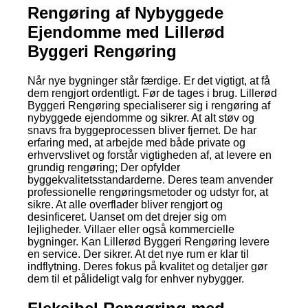
Rengøring af Nybyggede
Ejendomme med Lillerød
Byggeri Rengøring
Når nye bygninger står færdige. Er det vigtigt, at få
dem rengjort ordentligt. Før de tages i brug. Lillerød
Byggeri Rengøring specialiserer sig i rengøring af
nybyggede ejendomme og sikrer. At alt støv og
snavs fra byggeprocessen bliver fjernet. De har
erfaring med, at arbejde med både private og
erhvervslivet og forstår vigtigheden af, at levere en
grundig rengøring; Der opfylder
byggekvalitetsstandarderne. Deres team anvender
professionelle rengøringsmetoder og udstyr for, at
sikre. At alle overflader bliver rengjort og
desinficeret. Uanset om det drejer sig om
lejligheder. Villaer eller også kommercielle
bygninger. Kan Lillerød Byggeri Rengøring levere
en service. Der sikrer. At det nye rum er klar til
indflytning. Deres fokus på kvalitet og detaljer gør
dem til et pålideligt valg for enhver nybygger.