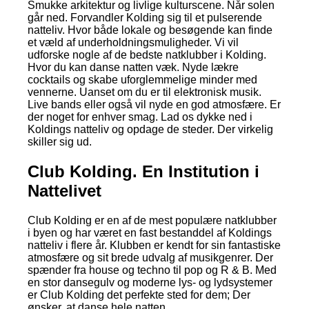
Smukke arkitektur og livlige kulturscene. Når solen
går ned. Forvandler Kolding sig til et pulserende
natteliv. Hvor både lokale og besøgende kan finde
et væld af underholdningsmuligheder. Vi vil
udforske nogle af de bedste natklubber i Kolding.
Hvor du kan danse natten væk. Nyde lækre
cocktails og skabe uforglemmelige minder med
vennerne. Uanset om du er til elektronisk musik.
Live bands eller også vil nyde en god atmosfære. Er
der noget for enhver smag. Lad os dykke ned i
Koldings natteliv og opdage de steder. Der virkelig
skiller sig ud.
Club Kolding. En Institution i
Nattelivet
Club Kolding er en af de mest populære natklubber
i byen og har været en fast bestanddel af Koldings
natteliv i flere år. Klubben er kendt for sin fantastiske
atmosfære og sit brede udvalg af musikgenrer. Der
spænder fra house og techno til pop og R & B. Med
en stor dansegulv og moderne lys- og lydsystemer
er Club Kolding det perfekte sted for dem; Der
ønsker, at danse hele natten.