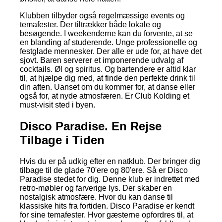
Klubben tilbyder også regelmæssige events og
temafester. Der tiltrækker både lokale og
besøgende. I weekenderne kan du forvente, at se
en blanding af studerende. Unge professionelle og
festglade mennesker. Der alle er ude for, at have det
sjovt. Baren serverer et imponerende udvalg af
cocktails. Øl og spiritus. Og bartendere er altid klar
til, at hjælpe dig med, at finde den perfekte drink til
din aften. Uanset om du kommer for, at danse eller
også for, at nyde atmosfæren. Er Club Kolding et
must-visit sted i byen.
Disco Paradise. En Rejse
Tilbage i Tiden
Hvis du er på udkig efter en natklub. Der bringer dig
tilbage til de glade 70'ere og 80'ere. Så er Disco
Paradise stedet for dig. Denne klub er indrettet med
retro-møbler og farverige lys. Der skaber en
nostalgisk atmosfære. Hvor du kan danse til
klassiske hits fra fortiden. Disco Paradise er kendt
for sine temafester. Hvor gæsterne opfordres til, at