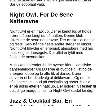
efter et uformelt sted med en god stemning. Så er
Bar 67 et oplagt valg.
Night Owl. For De Sene
Natteravne
Night Owl er en natklub. Der er kendt for, at holde
dørene åbne langt ud på natten; Denne klub
tiltrækker de sene natteravne. Der ønsker, at danse
og feste. Selv når de fleste andre steder er lukket.
Night Owl tilbyder en energisk atmosfære med høj
musik og et dansegulv. Der altid er fyldt med
festglade mennesker.
Musikken spænder fra de nyeste hits til klassiske
dansemelodier. Og DJ'erne er dygtige til, at holde
energien oppe og få alle til, at danse. Baren
serverer et bredt udvalg af drikkevarer. Og der er
ofte specielle tilbud på cocktails og shots. Hvis du
er på udkig efter en natklub. Der holder liv i festen til
de tidlige morgentimer. Er Night Owl stedet for dig.
Jazz & Cocktail Bar. En