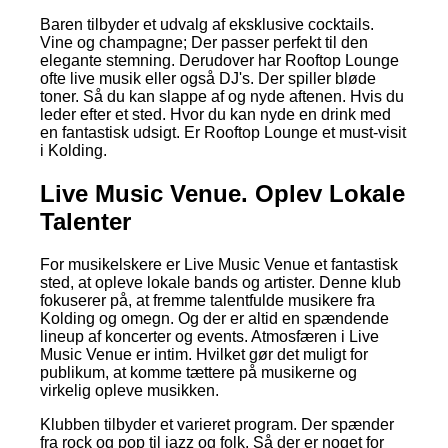
Baren tilbyder et udvalg af eksklusive cocktails.
Vine og champagne; Der passer perfekt til den
elegante stemning. Derudover har Rooftop Lounge
ofte live musik eller også DJ's. Der spiller bløde
toner. Så du kan slappe af og nyde aftenen. Hvis du
leder efter et sted. Hvor du kan nyde en drink med
en fantastisk udsigt. Er Rooftop Lounge et must-visit
i Kolding.
Live Music Venue. Oplev Lokale
Talenter
For musikelskere er Live Music Venue et fantastisk
sted, at opleve lokale bands og artister. Denne klub
fokuserer på, at fremme talentfulde musikere fra
Kolding og omegn. Og der er altid en spændende
lineup af koncerter og events. Atmosfæren i Live
Music Venue er intim. Hvilket gør det muligt for
publikum, at komme tættere på musikerne og
virkelig opleve musikken.
Klubben tilbyder et varieret program. Der spænder
fra rock og pop til jazz og folk. Så der er noget for