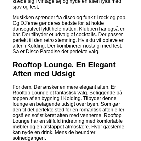
klæde sig i vintage tøj og nyde en aften fyldt med
sjov og fest;
Musikken spænder fra disco og funk til rock og pop.
Og DJ'erne gør deres bedste for, at holde
dansegulvet fyldt hele natten. Klubben har også en
bar. Der tilbyder et udvalg af cocktails. Der passer
perfekt til den retro stemning. Hvis du vil opleve en
aften i Kolding. Der kombinerer nostalgi med fest.
Så er Disco Paradise det perfekte valg.
Rooftop Lounge. En Elegant
Aften med Udsigt
For dem. Der ønsker en mere elegant aften. Er
Rooftop Lounge et fantastisk valg. Beliggende på
toppen af en bygning i Kolding. Tilbyder denne
lounge en betagende udsigt over byen. Som gør
den til det perfekte sted for en romantisk aften eller
også en sofistikeret aften med vennerne. Rooftop
Lounge har en stilfuld indretning med komfortable
møbler og en afslappet atmosfære. Hvor gæsterne
kan nyde en drink. Mens de beundrer
solnedgangen.