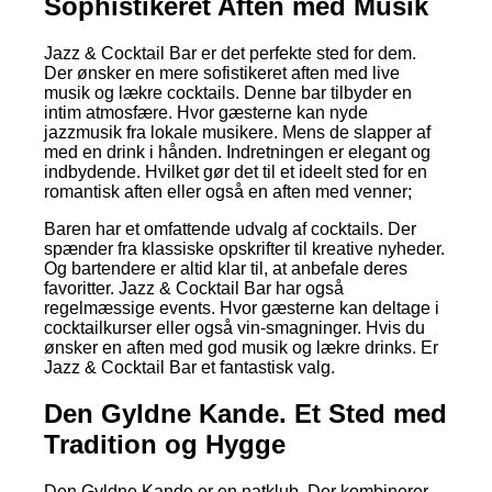
Sophistikeret Aften med Musik
Jazz & Cocktail Bar er det perfekte sted for dem.
Der ønsker en mere sofistikeret aften med live
musik og lækre cocktails. Denne bar tilbyder en
intim atmosfære. Hvor gæsterne kan nyde
jazzmusik fra lokale musikere. Mens de slapper af
med en drink i hånden. Indretningen er elegant og
indbydende. Hvilket gør det til et ideelt sted for en
romantisk aften eller også en aften med venner;
Baren har et omfattende udvalg af cocktails. Der
spænder fra klassiske opskrifter til kreative nyheder.
Og bartendere er altid klar til, at anbefale deres
favoritter. Jazz & Cocktail Bar har også
regelmæssige events. Hvor gæsterne kan deltage i
cocktailkurser eller også vin-smagninger. Hvis du
ønsker en aften med god musik og lækre drinks. Er
Jazz & Cocktail Bar et fantastisk valg.
Den Gyldne Kande. Et Sted med
Tradition og Hygge
Den Gyldne Kande er en natklub. Der kombinerer