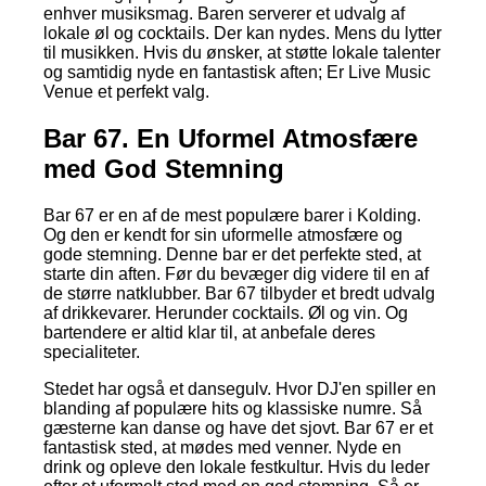
enhver musiksmag. Baren serverer et udvalg af
lokale øl og cocktails. Der kan nydes. Mens du lytter
til musikken. Hvis du ønsker, at støtte lokale talenter
og samtidig nyde en fantastisk aften; Er Live Music
Venue et perfekt valg.
Bar 67. En Uformel Atmosfære
med God Stemning
Bar 67 er en af de mest populære barer i Kolding.
Og den er kendt for sin uformelle atmosfære og
gode stemning. Denne bar er det perfekte sted, at
starte din aften. Før du bevæger dig videre til en af
de større natklubber. Bar 67 tilbyder et bredt udvalg
af drikkevarer. Herunder cocktails. Øl og vin. Og
bartendere er altid klar til, at anbefale deres
specialiteter.
Stedet har også et dansegulv. Hvor DJ'en spiller en
blanding af populære hits og klassiske numre. Så
gæsterne kan danse og have det sjovt. Bar 67 er et
fantastisk sted, at mødes med venner. Nyde en
drink og opleve den lokale festkultur. Hvis du leder