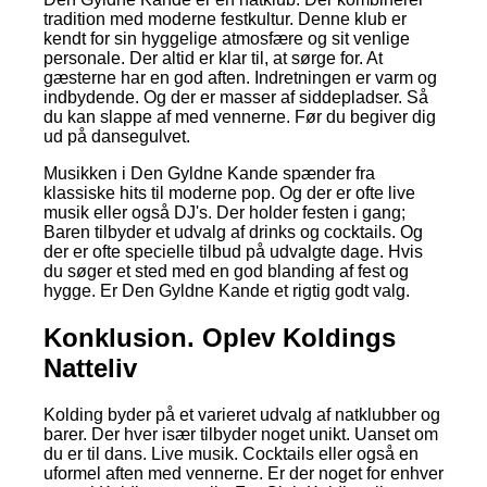
tradition med moderne festkultur. Denne klub er
kendt for sin hyggelige atmosfære og sit venlige
personale. Der altid er klar til, at sørge for. At
gæsterne har en god aften. Indretningen er varm og
indbydende. Og der er masser af siddepladser. Så
du kan slappe af med vennerne. Før du begiver dig
ud på dansegulvet.
Musikken i Den Gyldne Kande spænder fra
klassiske hits til moderne pop. Og der er ofte live
musik eller også DJ's. Der holder festen i gang;
Baren tilbyder et udvalg af drinks og cocktails. Og
der er ofte specielle tilbud på udvalgte dage. Hvis
du søger et sted med en god blanding af fest og
hygge. Er Den Gyldne Kande et rigtig godt valg.
Konklusion. Oplev Koldings
Natteliv
Kolding byder på et varieret udvalg af natklubber og
barer. Der hver især tilbyder noget unikt. Uanset om
du er til dans. Live musik. Cocktails eller også en
uformel aften med vennerne. Er der noget for enhver