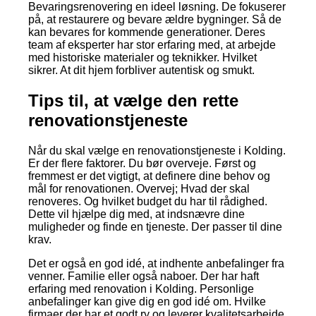
Bevaringsrenovering en ideel løsning. De fokuserer
på, at restaurere og bevare ældre bygninger. Så de
kan bevares for kommende generationer. Deres
team af eksperter har stor erfaring med, at arbejde
med historiske materialer og teknikker. Hvilket
sikrer. At dit hjem forbliver autentisk og smukt.
Tips til, at vælge den rette
renovationstjeneste
Når du skal vælge en renovationstjeneste i Kolding.
Er der flere faktorer. Du bør overveje. Først og
fremmest er det vigtigt, at definere dine behov og
mål for renovationen. Overvej; Hvad der skal
renoveres. Og hvilket budget du har til rådighed.
Dette vil hjælpe dig med, at indsnævre dine
muligheder og finde en tjeneste. Der passer til dine
krav.
Det er også en god idé, at indhente anbefalinger fra
venner. Familie eller også naboer. Der har haft
erfaring med renovation i Kolding. Personlige
anbefalinger kan give dig en god idé om. Hvilke
firmaer der har et godt ry og leverer kvalitetsarbejde.