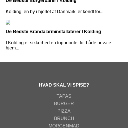
De Bedste Burgerbarer I Kolding
Kolding, en by i hjertet af Danmark, er kendt for...
De Bedste Brandalarminstallatører I Kolding
I Kolding er sikkerhed en topprioritet for både private
hjem...
HVAD SKAL VI SPISE?
TAPAS
BURGER
PIZZA
BRUNCH
MORGENMAD