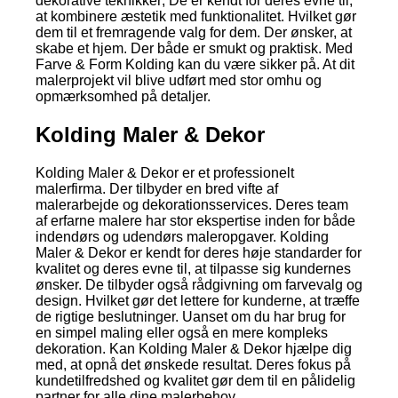
dekorative teknikker; De er kendt for deres evne til,
at kombinere æstetik med funktionalitet. Hvilket gør
dem til et fremragende valg for dem. Der ønsker, at
skabe et hjem. Der både er smukt og praktisk. Med
Farve & Form Kolding kan du være sikker på. At dit
malerprojekt vil blive udført med stor omhu og
opmærksomhed på detaljer.
Kolding Maler & Dekor
Kolding Maler & Dekor er et professionelt
malerfirma. Der tilbyder en bred vifte af
malerarbejde og dekorationsservices. Deres team
af erfarne malere har stor ekspertise inden for både
indendørs og udendørs maleropgaver. Kolding
Maler & Dekor er kendt for deres høje standarder for
kvalitet og deres evne til, at tilpasse sig kundernes
ønsker. De tilbyder også rådgivning om farvevalg og
design. Hvilket gør det lettere for kunderne, at træffe
de rigtige beslutninger. Uanset om du har brug for
en simpel maling eller også en mere kompleks
dekoration. Kan Kolding Maler & Dekor hjælpe dig
med, at opnå det ønskede resultat. Deres fokus på
kundetilfredshed og kvalitet gør dem til en pålidelig
partner for alle dine malerbehov.