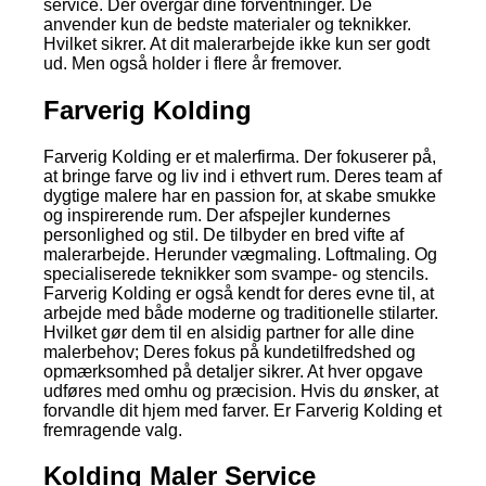
service. Der overgår dine forventninger. De
anvender kun de bedste materialer og teknikker.
Hvilket sikrer. At dit malerarbejde ikke kun ser godt
ud. Men også holder i flere år fremover.
Farverig Kolding
Farverig Kolding er et malerfirma. Der fokuserer på,
at bringe farve og liv ind i ethvert rum. Deres team af
dygtige malere har en passion for, at skabe smukke
og inspirerende rum. Der afspejler kundernes
personlighed og stil. De tilbyder en bred vifte af
malerarbejde. Herunder vægmaling. Loftmaling. Og
specialiserede teknikker som svampe- og stencils.
Farverig Kolding er også kendt for deres evne til, at
arbejde med både moderne og traditionelle stilarter.
Hvilket gør dem til en alsidig partner for alle dine
malerbehov; Deres fokus på kundetilfredshed og
opmærksomhed på detaljer sikrer. At hver opgave
udføres med omhu og præcision. Hvis du ønsker, at
forvandle dit hjem med farver. Er Farverig Kolding et
fremragende valg.
Kolding Maler Service