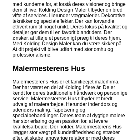
med kunderne for, at forstå deres visioner og bringe
dem til live; Kolding Design Maler tilbyder en bred
vifte af services. Herunder vægmalerier. Dekorative
teknikker og specialeffekter. Der kan forvandle
ethvert rum til noget unikt. Deres fokus på kvalitet og
detaljer gør dem til en favorit blandt dem. Der
ønsker, at tilføje et personligt præg til deres hjem.
Med Kolding Design Maler kan du være sikker på.
At dit projekt vil blive udført med stor omhu og
professionalisme.
Malermesterens Hus
Malermesterens Hus er et familieejet malerfirma.
Der har været en del af Kolding i flere år. De er
kendt for deres traditionelle håndværk og personlige
service. Malermesterens Hus tilbyder et bredt
udvalg af malerarbejde. Herunder indendørs og
udendørs maling. Tapetsering og
specialbehandlinger. Deres team af dygtige malere
har stor erfaring og en passion for, at levere
kvalitetsarbejde. Der holder. Malermesterens Hus
lægger stor vægt på kundetilfredshed og stræber
efter, at skabe langvarige relationer med deres