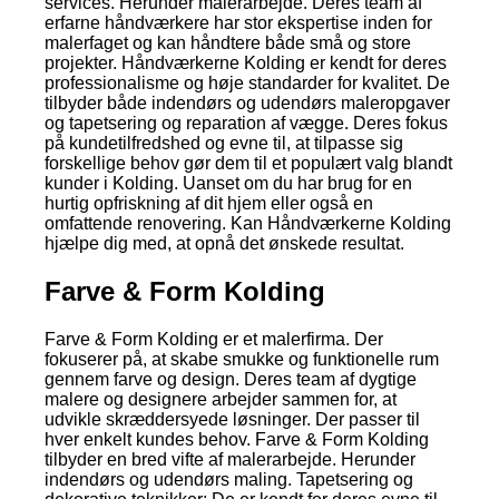
services. Herunder malerarbejde. Deres team af
erfarne håndværkere har stor ekspertise inden for
malerfaget og kan håndtere både små og store
projekter. Håndværkerne Kolding er kendt for deres
professionalisme og høje standarder for kvalitet. De
tilbyder både indendørs og udendørs maleropgaver
og tapetsering og reparation af vægge. Deres fokus
på kundetilfredshed og evne til, at tilpasse sig
forskellige behov gør dem til et populært valg blandt
kunder i Kolding. Uanset om du har brug for en
hurtig opfriskning af dit hjem eller også en
omfattende renovering. Kan Håndværkerne Kolding
hjælpe dig med, at opnå det ønskede resultat.
Farve & Form Kolding
Farve & Form Kolding er et malerfirma. Der
fokuserer på, at skabe smukke og funktionelle rum
gennem farve og design. Deres team af dygtige
malere og designere arbejder sammen for, at
udvikle skræddersyede løsninger. Der passer til
hver enkelt kundes behov. Farve & Form Kolding
tilbyder en bred vifte af malerarbejde. Herunder
indendørs og udendørs maling. Tapetsering og