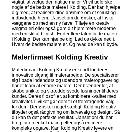
vigtigt, at vælge den rigtige maler. Vi vil udforske
nogle af de bedste malere i Kolding. Der kan hjælpe
dig med, at realisere dine drømme om et smukt og
indbydende hjem. Uanset om du ønsker, at friske
væggene op med en ny farve. Tilføje en kreativ
vægmaleri eller også gøre dit hjem mere moderne
med en stilfuld finish. Er der flere talentfulde malere
i Kolding. Der kan hjælpe dig. Lad os dykke ned i.
Hvem de bedste malere er. Og hvad de kan tilbyde.
Malerfirmaet Kolding Kreativ
Malerfirmaet Kolding Kreativ er kendt for deres
innovative tilgang til malerarbejde. De specialiserer
sig i både indendørs og udendørs maleropgaver og
har et team af erfarne malere. Der brænder for, at
skabe unikke og skræddersyede løsninger til deres
kunder. Deres filosofi er, at kombinere kvalitet med
kreativitet. Hvilket gør dem til et fremragende valg
for dem; Der ønsker noget særligt. Kolding Kreativ
tilbyder også rådgivning om farvevalg og design. Så
du kan få det perfekte resultat. Uanset om du har
brug for en enkel maling eller også en mere
kompleks opgave. Kan Kolding Kreativ levere en