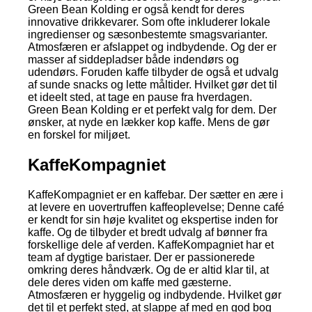
Green Bean Kolding er også kendt for deres
innovative drikkevarer. Som ofte inkluderer lokale
ingredienser og sæsonbestemte smagsvarianter.
Atmosfæren er afslappet og indbydende. Og der er
masser af siddepladser både indendørs og
udendørs. Foruden kaffe tilbyder de også et udvalg
af sunde snacks og lette måltider. Hvilket gør det til
et ideelt sted, at tage en pause fra hverdagen.
Green Bean Kolding er et perfekt valg for dem. Der
ønsker, at nyde en lækker kop kaffe. Mens de gør
en forskel for miljøet.
KaffeKompagniet
KaffeKompagniet er en kaffebar. Der sætter en ære i
at levere en uovertruffen kaffeoplevelse; Denne café
er kendt for sin høje kvalitet og ekspertise inden for
kaffe. Og de tilbyder et bredt udvalg af bønner fra
forskellige dele af verden. KaffeKompagniet har et
team af dygtige baristaer. Der er passionerede
omkring deres håndværk. Og de er altid klar til, at
dele deres viden om kaffe med gæsterne.
Atmosfæren er hyggelig og indbydende. Hvilket gør
det til et perfekt sted, at slappe af med en god bog