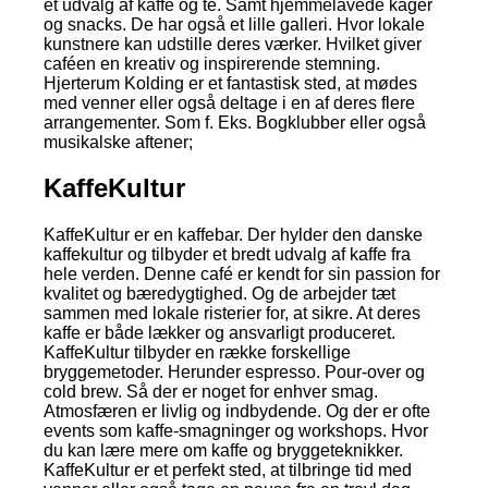
et udvalg af kaffe og te. Samt hjemmelavede kager
og snacks. De har også et lille galleri. Hvor lokale
kunstnere kan udstille deres værker. Hvilket giver
caféen en kreativ og inspirerende stemning.
Hjerterum Kolding er et fantastisk sted, at mødes
med venner eller også deltage i en af deres flere
arrangementer. Som f. Eks. Bogklubber eller også
musikalske aftener;
KaffeKultur
KaffeKultur er en kaffebar. Der hylder den danske
kaffekultur og tilbyder et bredt udvalg af kaffe fra
hele verden. Denne café er kendt for sin passion for
kvalitet og bæredygtighed. Og de arbejder tæt
sammen med lokale risterier for, at sikre. At deres
kaffe er både lækker og ansvarligt produceret.
KaffeKultur tilbyder en række forskellige
bryggemetoder. Herunder espresso. Pour-over og
cold brew. Så der er noget for enhver smag.
Atmosfæren er livlig og indbydende. Og der er ofte
events som kaffe-smagninger og workshops. Hvor
du kan lære mere om kaffe og bryggeteknikker.
KaffeKultur er et perfekt sted, at tilbringe tid med