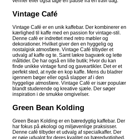
venner eller også tage en pause fra en travl dag.
Vintage Café
Vintage Café er en unik kaffebar. Der kombinerer en
kærlighed til kaffe med en passion for vintage-stil.
Denne café er indrettet med retro møbler og
dekorationer. Hvilket giver den en hyggelig og
nostalgisk atmosfære. Vintage Café tilbyder et
udvalg af kaffe og te. Samt lækre bagværk og lette
måltider. De har også en lille butik; Hvor du kan
finde unikke vintage fund og gaveartikler. Det er et
perfekt sted, at nyde en kop kaffe. Mens du bladrer
igennem bøger eller også slapper af i den
hyggelige atmosfære. Vintage Café er især populær
blandt studerende og kreative sjæle. Der søger
inspiration i de smukke omgivelser.
Green Bean Kolding
Green Bean Kolding er en bæredygtig kaffebar. Der
har fokus på økologi og miljøvenlige praksisser.
Denne café tilbyder et udvalg af specialkaffer. Der
er nøje udvalgt for deres kvalitet og bæredygtighed.