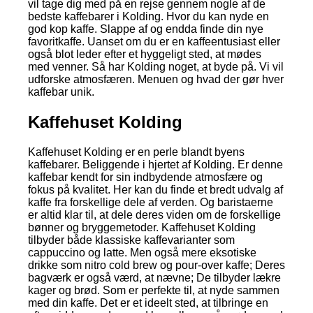
vil tage dig med på en rejse gennem nogle af de
bedste kaffebarer i Kolding. Hvor du kan nyde en
god kop kaffe. Slappe af og endda finde din nye
favoritkaffe. Uanset om du er en kaffeentusiast eller
også blot leder efter et hyggeligt sted, at mødes
med venner. Så har Kolding noget, at byde på. Vi vil
udforske atmosfæren. Menuen og hvad der gør hver
kaffebar unik.
Kaffehuset Kolding
Kaffehuset Kolding er en perle blandt byens
kaffebarer. Beliggende i hjertet af Kolding. Er denne
kaffebar kendt for sin indbydende atmosfære og
fokus på kvalitet. Her kan du finde et bredt udvalg af
kaffe fra forskellige dele af verden. Og baristaerne
er altid klar til, at dele deres viden om de forskellige
bønner og bryggemetoder. Kaffehuset Kolding
tilbyder både klassiske kaffevarianter som
cappuccino og latte. Men også mere eksotiske
drikke som nitro cold brew og pour-over kaffe; Deres
bagværk er også værd, at nævne; De tilbyder lækre
kager og brød. Som er perfekte til, at nyde sammen
med din kaffe. Det er et ideelt sted, at tilbringe en