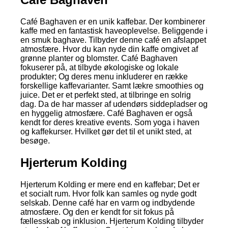
Café Baghaven er en unik kaffebar. Der kombinerer
kaffe med en fantastisk haveoplevelse. Beliggende i
en smuk baghave. Tilbyder denne café en afslappet
atmosfære. Hvor du kan nyde din kaffe omgivet af
grønne planter og blomster. Café Baghaven
fokuserer på, at tilbyde økologiske og lokale
produkter; Og deres menu inkluderer en række
forskellige kaffevarianter. Samt lækre smoothies og
juice. Det er et perfekt sted, at tilbringe en solrig
dag. Da de har masser af udendørs siddepladser og
en hyggelig atmosfære. Café Baghaven er også
kendt for deres kreative events. Som yoga i haven
og kaffekurser. Hvilket gør det til et unikt sted, at
besøge.
Hjerterum Kolding
Hjerterum Kolding er mere end en kaffebar; Det er
et socialt rum. Hvor folk kan samles og nyde godt
selskab. Denne café har en varm og indbydende
atmosfære. Og den er kendt for sit fokus på
fællesskab og inklusion. Hjerterum Kolding tilbyder