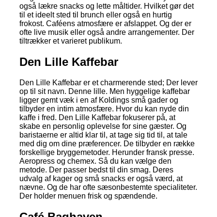
også lækre snacks og lette måltider. Hvilket gør det
til et ideelt sted til brunch eller også en hurtig
frokost. Caféens atmosfære er afslappet. Og der er
ofte live musik eller også andre arrangementer. Der
tiltrækker et varieret publikum.
Den Lille Kaffebar
Den Lille Kaffebar er et charmerende sted; Der lever
op til sit navn. Denne lille. Men hyggelige kaffebar
ligger gemt væk i en af Koldings små gader og
tilbyder en intim atmosfære. Hvor du kan nyde din
kaffe i fred. Den Lille Kaffebar fokuserer på, at
skabe en personlig oplevelse for sine gæster. Og
baristaerne er altid klar til, at tage sig tid til, at tale
med dig om dine præferencer. De tilbyder en række
forskellige bryggemetoder. Herunder fransk presse.
Aeropress og chemex. Så du kan vælge den
metode. Der passer bedst til din smag. Deres
udvalg af kager og små snacks er også værd, at
nævne. Og de har ofte sæsonbestemte specialiteter.
Der holder menuen frisk og spændende.
Café Baghaven