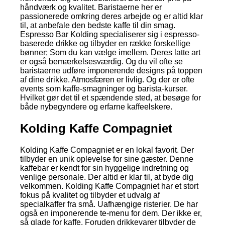
håndværk og kvalitet. Baristaerne her er
passionerede omkring deres arbejde og er altid klar
til, at anbefale den bedste kaffe til din smag.
Espresso Bar Kolding specialiserer sig i espresso-
baserede drikke og tilbyder en række forskellige
bønner; Som du kan vælge imellem. Deres latte art
er også bemærkelsesværdig. Og du vil ofte se
baristaerne udføre imponerende designs på toppen
af dine drikke. Atmosfæren er livlig. Og der er ofte
events som kaffe-smagninger og barista-kurser.
Hvilket gør det til et spændende sted, at besøge for
både nybegyndere og erfarne kaffeelskere.
Kolding Kaffe Compagniet
Kolding Kaffe Compagniet er en lokal favorit. Der
tilbyder en unik oplevelse for sine gæster. Denne
kaffebar er kendt for sin hyggelige indretning og
venlige personale. Der altid er klar til, at byde dig
velkommen. Kolding Kaffe Compagniet har et stort
fokus på kvalitet og tilbyder et udvalg af
specialkaffer fra små. Uafhængige risterier. De har
også en imponerende te-menu for dem. Der ikke er,
så glade for kaffe. Foruden drikkevarer tilbyder de