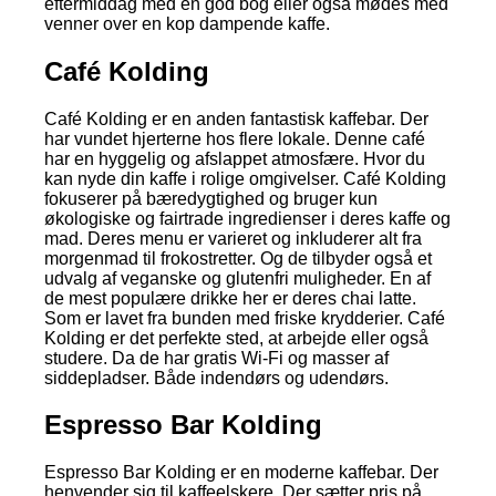
eftermiddag med en god bog eller også mødes med
venner over en kop dampende kaffe.
Café Kolding
Café Kolding er en anden fantastisk kaffebar. Der
har vundet hjerterne hos flere lokale. Denne café
har en hyggelig og afslappet atmosfære. Hvor du
kan nyde din kaffe i rolige omgivelser. Café Kolding
fokuserer på bæredygtighed og bruger kun
økologiske og fairtrade ingredienser i deres kaffe og
mad. Deres menu er varieret og inkluderer alt fra
morgenmad til frokostretter. Og de tilbyder også et
udvalg af veganske og glutenfri muligheder. En af
de mest populære drikke her er deres chai latte.
Som er lavet fra bunden med friske krydderier. Café
Kolding er det perfekte sted, at arbejde eller også
studere. Da de har gratis Wi-Fi og masser af
siddepladser. Både indendørs og udendørs.
Espresso Bar Kolding
Espresso Bar Kolding er en moderne kaffebar. Der
henvender sig til kaffeelskere. Der sætter pris på