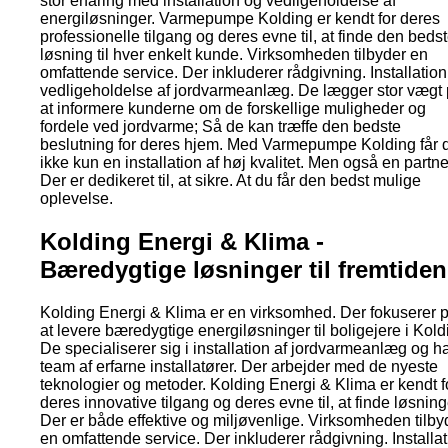
stor erfaring med installation og vedligeholdelse af
energiløsninger. Varmepumpe Kolding er kendt for deres
professionelle tilgang og deres evne til, at finde den beds
løsning til hver enkelt kunde. Virksomheden tilbyder en
omfattende service. Der inkluderer rådgivning. Installatio
vedligeholdelse af jordvarmeanlæg. De lægger stor vægt 
at informere kunderne om de forskellige muligheder og
fordele ved jordvarme; Så de kan træffe den bedste
beslutning for deres hjem. Med Varmepumpe Kolding får 
ikke kun en installation af høj kvalitet. Men også en partne
Der er dedikeret til, at sikre. At du får den bedst mulige
oplevelse.
Kolding Energi & Klima -
Bæredygtige løsninger til fremtiden
Kolding Energi & Klima er en virksomhed. Der fokuserer p
at levere bæredygtige energiløsninger til boligejere i Kold
De specialiserer sig i installation af jordvarmeanlæg og ha
team af erfarne installatører. Der arbejder med de nyeste
teknologier og metoder. Kolding Energi & Klima er kendt f
deres innovative tilgang og deres evne til, at finde løsning
Der er både effektive og miljøvenlige. Virksomheden tilby
en omfattende service. Der inkluderer rådgivning. Installa