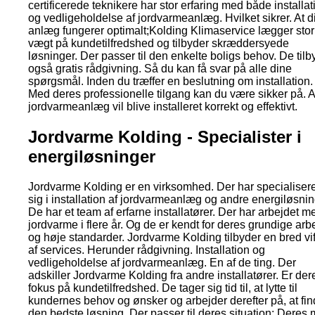
certificerede teknikere har stor erfaring med både installat
og vedligeholdelse af jordvarmeanlæg. Hvilket sikrer. At di
anlæg fungerer optimalt;Kolding Klimaservice lægger stor
vægt på kundetilfredshed og tilbyder skræddersyede
løsninger. Der passer til den enkelte boligs behov. De tilb
også gratis rådgivning. Så du kan få svar på alle dine
spørgsmål. Inden du træffer en beslutning om installation.
Med deres professionelle tilgang kan du være sikker på. At
jordvarmeanlæg vil blive installeret korrekt og effektivt.
Jordvarme Kolding - Specialister i
energiløsninger
Jordvarme Kolding er en virksomhed. Der har specialisere
sig i installation af jordvarmeanlæg og andre energiløsnin
De har et team af erfarne installatører. Der har arbejdet m
jordvarme i flere år. Og de er kendt for deres grundige arb
og høje standarder. Jordvarme Kolding tilbyder en bred vif
af services. Herunder rådgivning. Installation og
vedligeholdelse af jordvarmeanlæg. En af de ting. Der
adskiller Jordvarme Kolding fra andre installatører. Er der
fokus på kundetilfredshed. De tager sig tid til, at lytte til
kundernes behov og ønsker og arbejder derefter på, at fi
den bedste løsning. Der passer til deres situation; Deres 