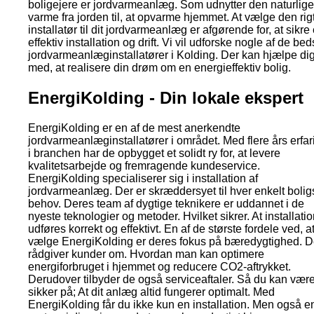
boligejere er jordvarmeanlæg. Som udnytter den naturlige
varme fra jorden til, at opvarme hjemmet. At vælge den rig
installatør til dit jordvarmeanlæg er afgørende for, at sikre
effektiv installation og drift. Vi vil udforske nogle af de bed
jordvarmeanlæginstallatører i Kolding. Der kan hjælpe di
med, at realisere din drøm om en energieffektiv bolig.
EnergiKolding - Din lokale ekspert
EnergiKolding er en af de mest anerkendte
jordvarmeanlæginstallatører i området. Med flere års erfar
i branchen har de opbygget et solidt ry for, at levere
kvalitetsarbejde og fremragende kundeservice.
EnergiKolding specialiserer sig i installation af
jordvarmeanlæg. Der er skræddersyet til hver enkelt bolig
behov. Deres team af dygtige teknikere er uddannet i de
nyeste teknologier og metoder. Hvilket sikrer. At installati
udføres korrekt og effektivt. En af de største fordele ved, a
vælge EnergiKolding er deres fokus på bæredygtighed. 
rådgiver kunder om. Hvordan man kan optimere
energiforbruget i hjemmet og reducere CO2-aftrykket.
Derudover tilbyder de også serviceaftaler. Så du kan vær
sikker på; At dit anlæg altid fungerer optimalt. Med
EnergiKolding får du ikke kun en installation. Men også e