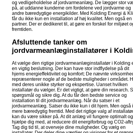
og vedligeholdelse af jordvarmeanlæg. De lægger stor v
på, at uddanne kunderne om fordelene ved jordvarme og
andre bæredygtige energikilder. Med Kolding Energi & Kl
får du ikke kun en installation af høj kvalitet. Men også en
partner. Der er dedikeret til, at gøre en forskel for miljøet o
fremtiden.
Afsluttende tanker om
jordvarmeanlæginstallatører i Kold
At vælge den rigtige jordvarmeanlæginstallatør i Kolding 
en vigtig beslutning. Der kan have stor indflydelse på dit
hjems energieffektivitet og komfort; De nævnte virksomhe
repræsenterer nogle af de bedste muligheder i området. 
med deres unikke styrker og ekspertise. Uanset hvilken
installatør du vælger. Er det vigtigt, at gøre din research. S
spørgsmål og sikre dig. At du får den bedste service og
installation til dit jordvarmeanlæg. Når du satser i et
jordvarmeanlæg. Satser du ikke kun i dit hjem. Men også 
mere bæredygtig fremtid. Med det rigtige valg af installatø
kan du være sikker på. At dit anlæg vil fungere optimalt og
hjælpe dig med, at reducere dit energiforbrug og CO2-aftr
Tag dig tid til, at overveje dine muligheder. Og vælg en
installatør. Der deler dine værdier og visioner for et grønn