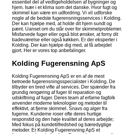
essentiel del af vedligeholdelsen af bygninger og
hjem. Især i et klima som det danske. Hvor fugt og
skimmel kan være en udfordring. Vi vil udforske
nogle af de bedste fugerensningsservices i Kolding.
Der kan hjælpe med, at holde dit hjem sundt og
pænt. Uanset om du står over for skimmelproblemer.
Misfarvede fuger eller også blot ønsker, at forny dit
badeværelse eller også køkken. Er der eksperter i
Kolding. Der kan hjælpe dig med, at få arbejdet
gjort. Her er vores top anbefalinger.
Kolding Fugerensning ApS
Kolding Fugerensning ApS er en af de mest
betroede fugerensningsspecialister i Kolding. De
tilbyder en bred vifte af services. Der spænder fra
grundig rengøring af fuger til reparation og
udskiftning af fuger. Deres team af erfarne fagfolk
anvender moderne teknologier og metoder til
effektivt, at fjerne skimmel. Snavs og alger fra
fugerne. Kunderne roser ofte deres hurtige
responstid og den høje kvalitet af deres arbejde;
Med fokus på kundetilfredshed og bæredygtige
metoder. Er Kolding Fugerensning ApS et