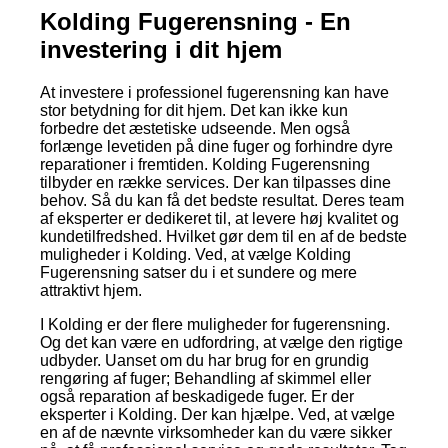
Kolding Fugerensning - En
investering i dit hjem
At investere i professionel fugerensning kan have
stor betydning for dit hjem. Det kan ikke kun
forbedre det æstetiske udseende. Men også
forlænge levetiden på dine fuger og forhindre dyre
reparationer i fremtiden. Kolding Fugerensning
tilbyder en række services. Der kan tilpasses dine
behov. Så du kan få det bedste resultat. Deres team
af eksperter er dedikeret til, at levere høj kvalitet og
kundetilfredshed. Hvilket gør dem til en af de bedste
muligheder i Kolding. Ved, at vælge Kolding
Fugerensning satser du i et sundere og mere
attraktivt hjem.
I Kolding er der flere muligheder for fugerensning.
Og det kan være en udfordring, at vælge den rigtige
udbyder. Uanset om du har brug for en grundig
rengøring af fuger; Behandling af skimmel eller
også reparation af beskadigede fuger. Er der
eksperter i Kolding. Der kan hjælpe. Ved, at vælge
en af de nævnte virksomheder kan du være sikker