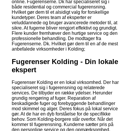
online. Fugerenserne. Dk har specialiseret sig i
både residential og commercial fugerensning.
Hvilket gør dem til et alsidigt valg for forskellige
kundetyper. Deres team af eksperter er
veluddannede og bruger avancerede metoder til, at
sikre. At fugerne bliver rengjort effektivt og grundigt.
Flere kunder fremhæver den hurtige service og den
professionelle behandling. De modtager fra
Fugerenserne. Dk. Hvilket gør dem til en af de mest
anbefalede virksomheder i Kolding;
Fugerenser Kolding - Din lokale
ekspert
Fugerenser Kolding er en lokal virksomhed. Der har
specialiseret sig i fugerensning og relaterede
services. De tilbyder en række ydelser. Herunder
grundig rengøring af fuger. Reparation af
beskadigede fuger og forebyggende behandlinger
mod skimmel og alger. Deres fokus på lokal service
gør. At de har en dyb forståelse for de specifikke
behov. Som Kolding-borgere står overfor. Når det
kommer til fugerensning. Kunderne sætter pris på
den personlige service og den opmærksomhed.