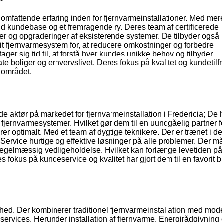
omfattende erfaring inden for fjernvarmeinstallationer. Med mer
lid kundebase og et fremragende ry. Deres team af certificerede
ioner og opgraderinger af eksisterende systemer. De tilbyder også
t fjernvarmesystem for, at reducere omkostninger og forbedre
ager sig tid til, at forstå hver kundes unikke behov og tilbyder
te boliger og erhvervslivet. Deres fokus på kvalitet og kundetil
i området.
 aktør på markedet for fjernvarmeinstallation i Fredericia; De 
f fjernvarmesystemer. Hvilket gør dem til en uundgåelig partner f
rer optimalt. Med et team af dygtige teknikere. Der er trænet i d
Service hurtige og effektive løsninger på alle problemer. Der må
r regelmæssig vedligeholdelse. Hvilket kan forlænge levetiden p
s fokus på kundeservice og kvalitet har gjort dem til en favorit b
hed. Der kombinerer traditionel fjernvarmeinstallation med mod
f services. Herunder installation af fjernvarme. Energirådgivning