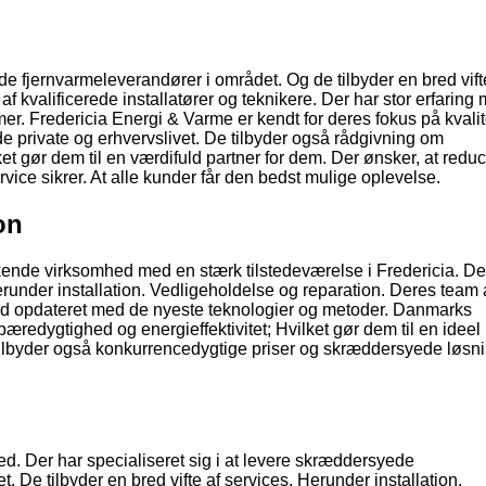
e fjernvarmeleverandører i området. Og de tilbyder en bred vift
 af kvalificerede installatører og teknikere. Der har stor erfaring
mer. Fredericia Energi & Varme er kendt for deres fokus på kvalit
åde private og erhvervslivet. De tilbyder også rådgivning om
t gør dem til en værdifuld partner for dem. Der ønsker, at redu
ice sikrer. At alle kunder får den bedst mulige oplevelse.
on
nde virksomhed med en stærk tilstedeværelse i Fredericia. De 
erunder installation. Vedligeholdelse og reparation. Deres team 
altid opdateret med de nyeste teknologier og metoder. Danmarks
bæredygtighed og energieffektivitet; Hvilket gør dem til en ideel
 tilbyder også konkurrencedygtige priser og skræddersyede løsni
d. Der har specialiseret sig i at levere skræddersyede
t. De tilbyder en bred vifte af services. Herunder installation.