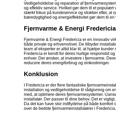
Vedligeholdelse og reparation af fjernvarmesystemer
og effektiv service. Hvilket gør dem til et populær
stærkt fokus på kundeservice og stræber efter, at
bæredygtighed og energieffektivitet gør dem til en 
Fjernvarme & Energi Fredericia
Fjernvarme & Energi Fredericia er en innovativ virk
både private og erhvervslivet. De tilbyder install
team af eksperter er altid klar til, at hjælpe kund
Fredericia er kendt for deres hurtige responstid og h
enhver. Der ønsker, at investere i fjernvarme. Dere
reducere deres energiforbrug og omkostninger.
Konklusion
I Fredericia er der flere fantastiske fjernvarmeinsta
installation og vedligeholdelse til rådgivning om e
med, at optimere deres fjernvarmesystemer. Uanse
installatør. Der passer til dine behov. Det er vigtig
Da det kan have stor indflydelse på både komfort o
over de bedste fjernvarmeinstallatører i Fredericia