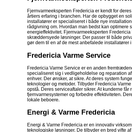
Fjernvarmeeksperten Fredericia er kendt for deres 
årtiers erfaring i branchen. Har de opbygget en so
installatører er specialiseret i både nye installat
rådgivning om. Hvordan man bedst kan optimere si
energieffektivitet. Fjernvarmeeksperten Fredericia t
skræddersyede løsninger. Der passer til både priva
gør dem til en af de mest anbefalede installatører 
Fredericia Varme Service
Fredericia Varme Service er en anden fremtrædende
specialiseret sig i vedligeholdelse og reparation a
enhver. Der ønsker, at sikre. At deres system funge
teknologier og metoder. Tilbyder Fredericia Varme 
opstå. Deres serviceaftaler sikrer. At kunderne få
fjernvarmesystemer og forbedre effektiviteten. Dere
lokale beboere.
Energi & Varme Fredericia
Energi & Varme Fredericia er en innovativ virksom
teknologiske løsninger. De tilbyder en bred vifte a