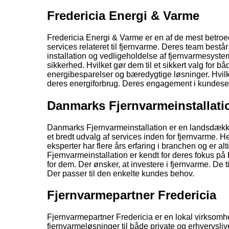
Fredericia Energi & Varme
Fredericia Energi & Varme er en af de mest betroed
services relateret til fjernvarme. Deres team består
installation og vedligeholdelse af fjernvarmesyste
sikkerhed. Hvilket gør dem til et sikkert valg for b
energibesparelser og bæredygtige løsninger. Hvilke
deres energiforbrug. Deres engagement i kundeserv
Danmarks Fjernvarmeinstallati
Danmarks Fjernvarmeinstallation er en landsdække
et bredt udvalg af services inden for fjernvarme. H
eksperter har flere års erfaring i branchen og er 
Fjernvarmeinstallation er kendt for deres fokus på 
for dem. Der ønsker, at investere i fjernvarme. De
Der passer til den enkelte kundes behov.
Fjernvarmepartner Fredericia
Fjernvarmepartner Fredericia er en lokal virksomhe
fjernvarmeløsninger til både private og erhvervslive