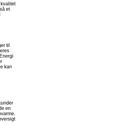
kvalitet
så et
i
r til
deres
 Energi
or
ne kan
 kunder
de en
rnvarme.
oversigt