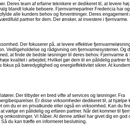
. Deres team af erfarne teknikere er dedikeret til, at levere høj 
t valg blandt lokale beboere. Fjernvarmepartner Fredericia har og
 opfylde alle kunders behov og forventninger. Deres engagement 
værdifuld partner for dem. Der ønsker, at investere i fjernvarme.
somhed. Der fokuserer på, at levere effektive fjernvarmeløsninge
ation. Vedligeholdelse og rådgivning om fjernvarmesystemer. Og 
er med, at finde de bedste løsninger til deres behov. Fjernvarme &
øje kvalitet i arbejdet; Hvilket gør dem til en pålidelig partner f
s fokus på bæredygtighed og energieffektivitet sikrer. At kunder
llatører. Der tilbyder en bred vifte af services og løsninger. Fra
nergibesparelser. Er disse virksomheder dedikeret til, at hjælpe
t om du er en privatkunde eller også en virksomhed. Kan du fin
t, at vælge en pålidelig og erfaren partner. Når det kommer til fje
g omkostninger. Vi håber. At denne artikel har givet dig en god 
. Så du kan træffe en informeret beslutning.