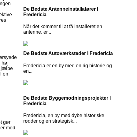
ingen
De Bedste Antenneinstallatører I
Fredericia
ektive
res
Når det kommer til at få installeret en
antenne, er...
De Bedste Autoværksteder I Fredericia
dersyede
e høj
Fredericia er en by med en rig historie og
 hjælpe
en...
l en
De Bedste Byggemodningsprojekter I
Fredericia
Fredericia, en by med dybe historiske
rødder og en strategisk...
t gør
der med,