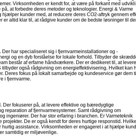
temer. Virksomheden er kendt for, at være på forkant med udvikl
 på, at forbedre deres metoder og teknologier. Energi & Varme
og hjælper kunder med, at reducere deres CO2-aftryk gennem eff
er altid klar til, at rådgive kunder om de bedste løsninger til de
er har specialiseret sig i fjernvarmeinstallationer og -
ergi og en dyb forståelse for lokale forhold. Tilbyder de skræd
eam består af erfarne håndværkere. Der er dedikeret til, at lever
S tilbyder også rådgivning om energieffektivisering. Hvilket kan
r. Deres fokus på lokalt samarbejde og kundeservice gør dem ti
e i fjernvarme.
 Der fokuserer på, at levere effektive og bæredygtige
 og reparation af fjernvarmesystemer. Samt rådgivning om
og ingeniører. Der har stor erfaring i branchen. Er Varmeteknik
e projekter. De er også kendt for deres hurtige responstid. Hvilke
for hurtig assistance. Virksomheden er engageret i at hjælpe kun
er samtidig er miljøvenlige.