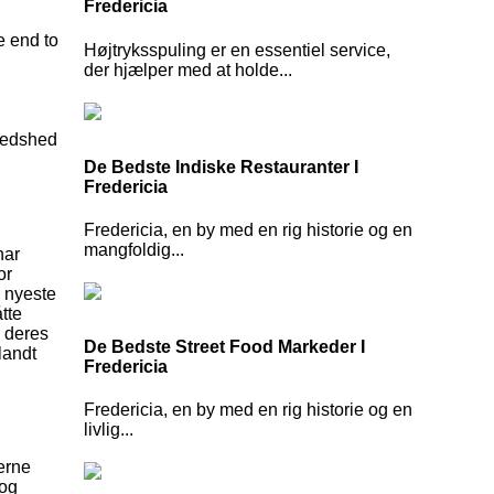
Fredericia
e end to
Højtryksspuling er en essentiel service,
der hjælper med at holde...
fredshed
De Bedste Indiske Restauranter I
Fredericia
Fredericia, en by med en rig historie og en
mangfoldig...
har
or
e nyeste
tte
å deres
De Bedste Street Food Markeder I
landt
Fredericia
Fredericia, en by med en rig historie og en
livlig...
erne
 og