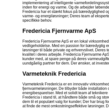
implementering af intelligente varmefordelingssys
inden for energi og varme. Og de arbejder løbende
Fredericia har et stærkt fokus på bæredygtighed 
varme- og energiløsninger; Deres team af eksperter 
specifikke behov.
Fredericia Fjernvarme ApS
Fredericia Fjernvarme ApS er en lokal virksomhed. D
vedligeholdelse. Med en passion for bæredygtig en
løsninger til både private og erhvervslivet. Deres t
kvalitet i deres arbejde. Fredericia Fjernvarme Ap
kunder med, at spare penge på deres varmeudgifte
uundgåelig partner for dem. Der ønsker, at invester
Varmeteknik Fredericia
Varmeteknik Fredericia er en innovativ virksomhed.
fjernvarmeløsninger. De tilbyder både installation
energibesparelser. Med et solidt team af teknikere 
Fredericia i stand til, at håndtere både små og stor
dem til et populært valg for kunder; Der har brug 
at finde de mest omkostningseffektive løsninger. D