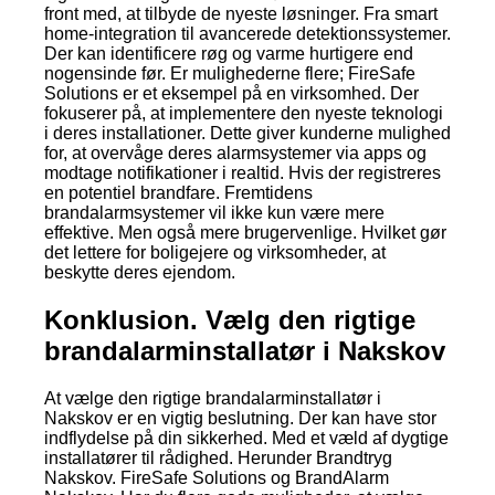
front med, at tilbyde de nyeste løsninger. Fra smart
home-integration til avancerede detektionssystemer.
Der kan identificere røg og varme hurtigere end
nogensinde før. Er mulighederne flere; FireSafe
Solutions er et eksempel på en virksomhed. Der
fokuserer på, at implementere den nyeste teknologi
i deres installationer. Dette giver kunderne mulighed
for, at overvåge deres alarmsystemer via apps og
modtage notifikationer i realtid. Hvis der registreres
en potentiel brandfare. Fremtidens
brandalarmsystemer vil ikke kun være mere
effektive. Men også mere brugervenlige. Hvilket gør
det lettere for boligejere og virksomheder, at
beskytte deres ejendom.
Konklusion. Vælg den rigtige
brandalarminstallatør i Nakskov
At vælge den rigtige brandalarminstallatør i
Nakskov er en vigtig beslutning. Der kan have stor
indflydelse på din sikkerhed. Med et væld af dygtige
installatører til rådighed. Herunder Brandtryg
Nakskov. FireSafe Solutions og BrandAlarm