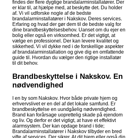
findes der flere dygtige brandalarminstallatører. Der
er klar til, at hjælpe med, at beskytte det. Du holder
af. Vi vil udforske nogle af de bedste
brandalarminstallatører i Nakskov. Deres services.
Erfaring og hvad der gør dem til de bedste valg for
dine brandbeskyttelsesbehov. Uanset om du ejer en
bolig eller også en virksomhed. Er det vigtigt, at
vælge en professionel. Der kan levere kvalitet og
sikkerhed. Vi vil dykke ned i de forskellige aspekter
af brandalarminstallation og give dig en omfattende
guide til. Hvordan du vælger den rigtige installatør
til dit behov.
Brandbeskyttelse i Nakskov. En
nødvendighed
I en by som Nakskov. Hvor både private hjem og
erhvervslivet er en del af det lokale samfund. Er
brandbeskyttelse en uundgåelig nødvendighed.
Brand kan forårsage uoprettelig skade på ejendom
og liv. Og derfor er det vigtigt, at have et effektivt
alarmsystem. Der kan opdage brand i tide;
Brandalarminstallatører i Nakskov tilbyder en bred
vifte af services. Der sikrer. At dit hjem eller også din