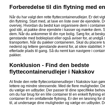
Forberedelse til din flytning med e
Når du har valgt den rette flyttecontainerudlejer. Er det vigti
din flytning. Start med, at lave en liste over de ejendele. D
overvej. Hvordan du bedst kan organisere dem i containe
god idé, at pakke dine ejendele i kasser og mærke dem. 
dem. Når du ankommer til din nye bolig. Sørg for, at besky
genstande med bobleplast eller også aviser for, at undgå
transporten. Når du pakker containeren. Skal du placere
nederst og lettere genstande øverst for, at sikre stabilitet.
efterlade plads til gang. Så du nemt kan navigere i conta
pakker.
Konklusion - Find den bedste
flyttecontainerudlejer i Nakskov
At finde den rette flyttecontainerudlejer i Nakskov kan gør
lettere og mindre stressende. Med de flere muligheder. De
du vælge en udbyder. Der passer til dine specifikke beho
om du har brug for en lille container til en enkelt flytning e
container til en omfattende flytning. Er der en løsning for d
til, at undersøge dine muligheder og vælge en udbyder. Der