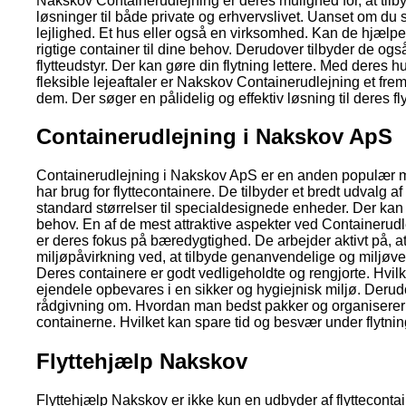
Nakskov Containerudlejning er deres mulighed for, at ti
løsninger til både private og erhvervslivet. Uanset om du sk
lejlighed. Et hus eller også en virksomhed. Kan de hjælpe
rigtige container til dine behov. Derudover tilbyder de og
flytteudstyr. Der kan gøre din flytning lettere. Med deres h
fleksible lejeaftaler er Nakskov Containerudlejning et fre
dem. Der søger en pålidelig og effektiv løsning til deres fl
Containerudlejning i Nakskov ApS
Containerudlejning i Nakskov ApS er en anden populær m
har brug for flyttecontainere. De tilbyder et bredt udvalg af
standard størrelser til specialdesignede enheder. Der ka
behov. En af de mest attraktive aspekter ved Containerud
er deres fokus på bæredygtighed. De arbejder aktivt på, a
miljøpåvirkning ved, at tilbyde genanvendelige og miljøve
Deres containere er godt vedligeholdte og rengjorte. Hvilke
ejendele opbevares i en sikker og hygiejnisk miljø. Derud
rådgivning om. Hvordan man bedst pakker og organiserer 
containerne. Hvilket kan spare tid og besvær under flytni
Flyttehjælp Nakskov
Flyttehjælp Nakskov er ikke kun en udbyder af flyttecont