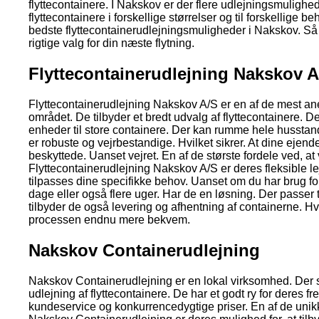
flyttecontainere. I Nakskov er der flere udlejningsmulighed
flyttecontainere i forskellige størrelser og til forskellige be
bedste flyttecontainerudlejningsmuligheder i Nakskov. Så 
rigtige valg for din næste flytning.
Flyttecontainerudlejning Nakskov A
Flyttecontainerudlejning Nakskov A/S er en af de mest an
området. De tilbyder et bredt udvalg af flyttecontainere. 
enheder til store containere. Der kan rumme hele husstan
er robuste og vejrbestandige. Hvilket sikrer. At dine ejende
beskyttede. Uanset vejret. En af de største fordele ved, a
Flyttecontainerudlejning Nakskov A/S er deres fleksible le
tilpasses dine specifikke behov. Uanset om du har brug for
dage eller også flere uger. Har de en løsning. Der passer 
tilbyder de også levering og afhentning af containerne. Hv
processen endnu mere bekvem.
Nakskov Containerudlejning
Nakskov Containerudlejning er en lokal virksomhed. Der sp
udlejning af flyttecontainere. De har et godt ry for deres 
kundeservice og konkurrencedygtige priser. En af de unik