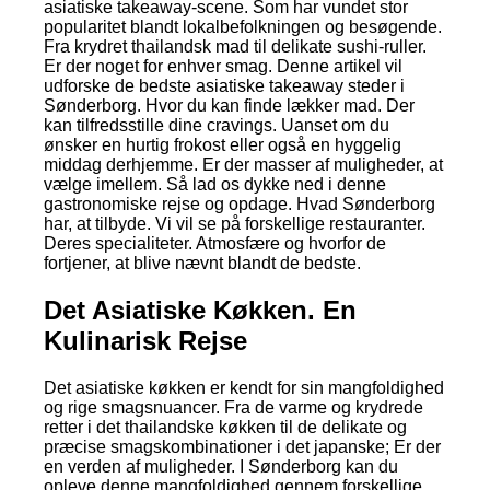
asiatiske takeaway-scene. Som har vundet stor
popularitet blandt lokalbefolkningen og besøgende.
Fra krydret thailandsk mad til delikate sushi-ruller.
Er der noget for enhver smag. Denne artikel vil
udforske de bedste asiatiske takeaway steder i
Sønderborg. Hvor du kan finde lækker mad. Der
kan tilfredsstille dine cravings. Uanset om du
ønsker en hurtig frokost eller også en hyggelig
middag derhjemme. Er der masser af muligheder, at
vælge imellem. Så lad os dykke ned i denne
gastronomiske rejse og opdage. Hvad Sønderborg
har, at tilbyde. Vi vil se på forskellige restauranter.
Deres specialiteter. Atmosfære og hvorfor de
fortjener, at blive nævnt blandt de bedste.
Det Asiatiske Køkken. En
Kulinarisk Rejse
Det asiatiske køkken er kendt for sin mangfoldighed
og rige smagsnuancer. Fra de varme og krydrede
retter i det thailandske køkken til de delikate og
præcise smagskombinationer i det japanske; Er der
en verden af muligheder. I Sønderborg kan du
opleve denne mangfoldighed gennem forskellige