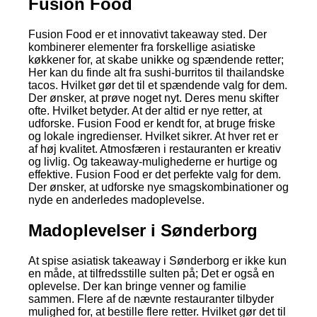
Fusion Food
Fusion Food er et innovativt takeaway sted. Der
kombinerer elementer fra forskellige asiatiske
køkkener for, at skabe unikke og spændende retter;
Her kan du finde alt fra sushi-burritos til thailandske
tacos. Hvilket gør det til et spændende valg for dem.
Der ønsker, at prøve noget nyt. Deres menu skifter
ofte. Hvilket betyder. At der altid er nye retter, at
udforske. Fusion Food er kendt for, at bruge friske
og lokale ingredienser. Hvilket sikrer. At hver ret er
af høj kvalitet. Atmosfæren i restauranten er kreativ
og livlig. Og takeaway-mulighederne er hurtige og
effektive. Fusion Food er det perfekte valg for dem.
Der ønsker, at udforske nye smagskombinationer og
nyde en anderledes madoplevelse.
Madoplevelser i Sønderborg
At spise asiatisk takeaway i Sønderborg er ikke kun
en måde, at tilfredsstille sulten på; Det er også en
oplevelse. Der kan bringe venner og familie
sammen. Flere af de nævnte restauranter tilbyder
mulighed for, at bestille flere retter. Hvilket gør det til