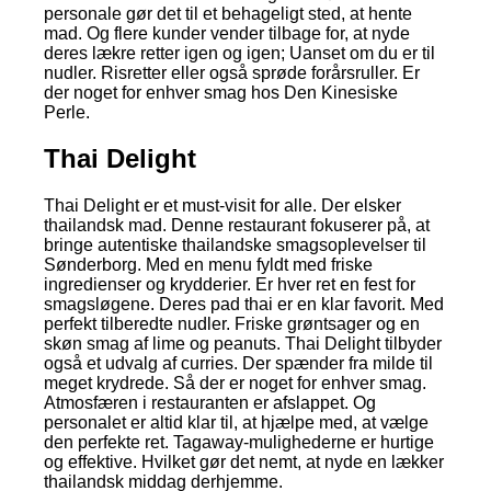
personale gør det til et behageligt sted, at hente
mad. Og flere kunder vender tilbage for, at nyde
deres lækre retter igen og igen; Uanset om du er til
nudler. Risretter eller også sprøde forårsruller. Er
der noget for enhver smag hos Den Kinesiske
Perle.
Thai Delight
Thai Delight er et must-visit for alle. Der elsker
thailandsk mad. Denne restaurant fokuserer på, at
bringe autentiske thailandske smagsoplevelser til
Sønderborg. Med en menu fyldt med friske
ingredienser og krydderier. Er hver ret en fest for
smagsløgene. Deres pad thai er en klar favorit. Med
perfekt tilberedte nudler. Friske grøntsager og en
skøn smag af lime og peanuts. Thai Delight tilbyder
også et udvalg af curries. Der spænder fra milde til
meget krydrede. Så der er noget for enhver smag.
Atmosfæren i restauranten er afslappet. Og
personalet er altid klar til, at hjælpe med, at vælge
den perfekte ret. Tagaway-mulighederne er hurtige
og effektive. Hvilket gør det nemt, at nyde en lækker
thailandsk middag derhjemme.