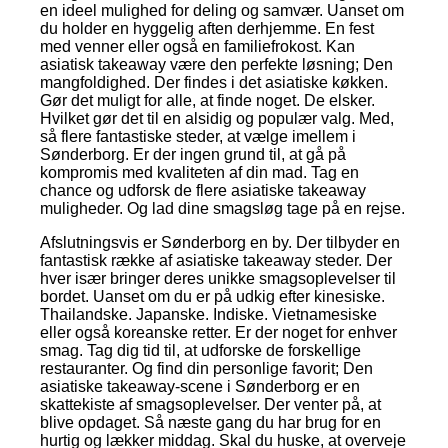
en ideel mulighed for deling og samvær. Uanset om
du holder en hyggelig aften derhjemme. En fest
med venner eller også en familiefrokost. Kan
asiatisk takeaway være den perfekte løsning; Den
mangfoldighed. Der findes i det asiatiske køkken.
Gør det muligt for alle, at finde noget. De elsker.
Hvilket gør det til en alsidig og populær valg. Med,
så flere fantastiske steder, at vælge imellem i
Sønderborg. Er der ingen grund til, at gå på
kompromis med kvaliteten af din mad. Tag en
chance og udforsk de flere asiatiske takeaway
muligheder. Og lad dine smagsløg tage på en rejse.
Afslutningsvis er Sønderborg en by. Der tilbyder en
fantastisk række af asiatiske takeaway steder. Der
hver især bringer deres unikke smagsoplevelser til
bordet. Uanset om du er på udkig efter kinesiske.
Thailandske. Japanske. Indiske. Vietnamesiske
eller også koreanske retter. Er der noget for enhver
smag. Tag dig tid til, at udforske de forskellige
restauranter. Og find din personlige favorit; Den
asiatiske takeaway-scene i Sønderborg er en
skattekiste af smagsoplevelser. Der venter på, at
blive opdaget. Så næste gang du har brug for en
hurtig og lækker middag. Skal du huske, at overveje