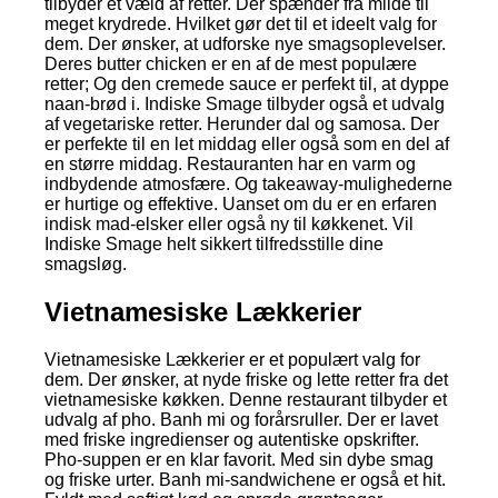
tilbyder et væld af retter. Der spænder fra milde til
meget krydrede. Hvilket gør det til et ideelt valg for
dem. Der ønsker, at udforske nye smagsoplevelser.
Deres butter chicken er en af de mest populære
retter; Og den cremede sauce er perfekt til, at dyppe
naan-brød i. Indiske Smage tilbyder også et udvalg
af vegetariske retter. Herunder dal og samosa. Der
er perfekte til en let middag eller også som en del af
en større middag. Restauranten har en varm og
indbydende atmosfære. Og takeaway-mulighederne
er hurtige og effektive. Uanset om du er en erfaren
indisk mad-elsker eller også ny til køkkenet. Vil
Indiske Smage helt sikkert tilfredsstille dine
smagsløg.
Vietnamesiske Lækkerier
Vietnamesiske Lækkerier er et populært valg for
dem. Der ønsker, at nyde friske og lette retter fra det
vietnamesiske køkken. Denne restaurant tilbyder et
udvalg af pho. Banh mi og forårsruller. Der er lavet
med friske ingredienser og autentiske opskrifter.
Pho-suppen er en klar favorit. Med sin dybe smag
og friske urter. Banh mi-sandwichene er også et hit.