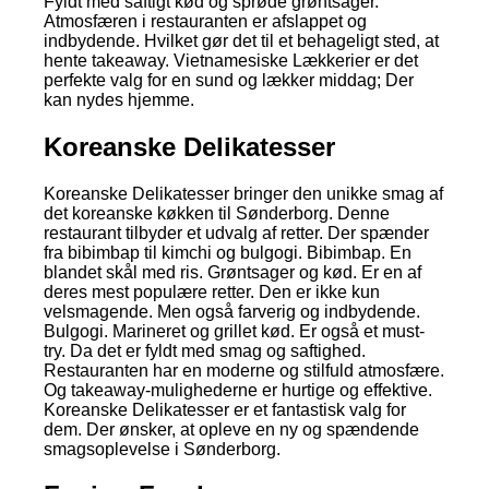
Fyldt med saftigt kød og sprøde grøntsager.
Atmosfæren i restauranten er afslappet og
indbydende. Hvilket gør det til et behageligt sted, at
hente takeaway. Vietnamesiske Lækkerier er det
perfekte valg for en sund og lækker middag; Der
kan nydes hjemme.
Koreanske Delikatesser
Koreanske Delikatesser bringer den unikke smag af
det koreanske køkken til Sønderborg. Denne
restaurant tilbyder et udvalg af retter. Der spænder
fra bibimbap til kimchi og bulgogi. Bibimbap. En
blandet skål med ris. Grøntsager og kød. Er en af
deres mest populære retter. Den er ikke kun
velsmagende. Men også farverig og indbydende.
Bulgogi. Marineret og grillet kød. Er også et must-
try. Da det er fyldt med smag og saftighed.
Restauranten har en moderne og stilfuld atmosfære.
Og takeaway-mulighederne er hurtige og effektive.
Koreanske Delikatesser er et fantastisk valg for
dem. Der ønsker, at opleve en ny og spændende
smagsoplevelse i Sønderborg.