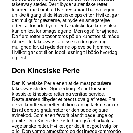
takeaway steder. Der tilbyder autentiske retter
tilberedt med omhu. Hver restaurant har sin egen
unikke tilgang til de klassiske opskrifter. Hvilket gør
det muligt for gæsterne, at nyde en smagsrejse
uden, at forlade byen. Det asiatiske køkken er ikke
kun en fest for smagsløgene. Men også for øjnene.
Da flere retter præsenteres på en kunstnerisk måde.
At bestille takeaway fra disse steder giver dig
mulighed for, at nyde denne oplevelse hjemme.
Hvilket gør det til en ideel løsning til både hverdag
og fest.
Den Kinesiske Perle
Den Kinesiske Perle er en af de mest populære
takeaway steder i Sønderborg. Kendt for sine
klassiske kinesiske retter og venlige service.
Restauranten tilbyder et bredt udvalg af retter. Fra
de velkendte wokretter til dim sum og lækre saucer.
En af deres signaturretter er den søde og sure
svinekød. Som er en favorit blandt både unge og
gamle. Den Kinesiske Perle har også et udvalg af
vegetariske retter. Hvilket gør det til et godt valg for
alle. Den varme atmosfære og det imødekommende