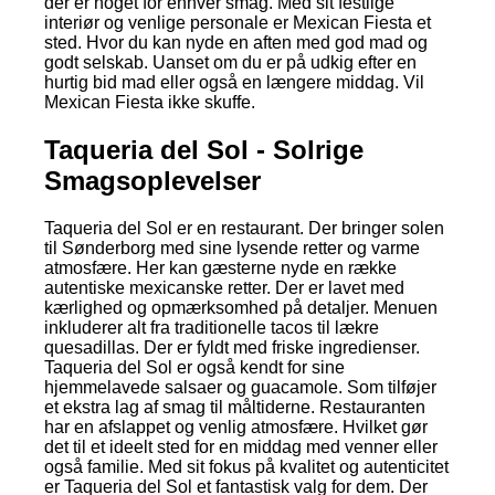
der er noget for enhver smag. Med sit festlige
interiør og venlige personale er Mexican Fiesta et
sted. Hvor du kan nyde en aften med god mad og
godt selskab. Uanset om du er på udkig efter en
hurtig bid mad eller også en længere middag. Vil
Mexican Fiesta ikke skuffe.
Taqueria del Sol - Solrige
Smagsoplevelser
Taqueria del Sol er en restaurant. Der bringer solen
til Sønderborg med sine lysende retter og varme
atmosfære. Her kan gæsterne nyde en række
autentiske mexicanske retter. Der er lavet med
kærlighed og opmærksomhed på detaljer. Menuen
inkluderer alt fra traditionelle tacos til lækre
quesadillas. Der er fyldt med friske ingredienser.
Taqueria del Sol er også kendt for sine
hjemmelavede salsaer og guacamole. Som tilføjer
et ekstra lag af smag til måltiderne. Restauranten
har en afslappet og venlig atmosfære. Hvilket gør
det til et ideelt sted for en middag med venner eller
også familie. Med sit fokus på kvalitet og autenticitet
er Taqueria del Sol et fantastisk valg for dem. Der