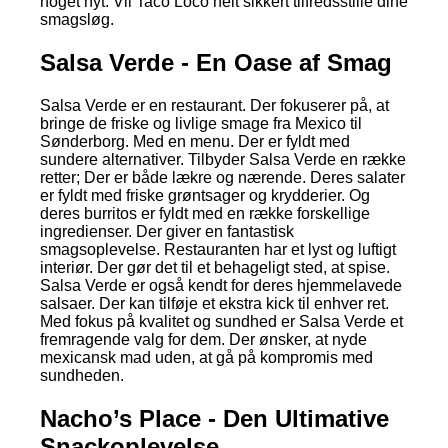
noget nyt. Vil Taco Loco helt sikkert tilfredsstille dine
smagsløg.
Salsa Verde - En Oase af Smag
Salsa Verde er en restaurant. Der fokuserer på, at
bringe de friske og livlige smage fra Mexico til
Sønderborg. Med en menu. Der er fyldt med
sundere alternativer. Tilbyder Salsa Verde en række
retter; Der er både lækre og nærende. Deres salater
er fyldt med friske grøntsager og krydderier. Og
deres burritos er fyldt med en række forskellige
ingredienser. Der giver en fantastisk
smagsoplevelse. Restauranten har et lyst og luftigt
interiør. Der gør det til et behageligt sted, at spise.
Salsa Verde er også kendt for deres hjemmelavede
salsaer. Der kan tilføje et ekstra kick til enhver ret.
Med fokus på kvalitet og sundhed er Salsa Verde et
fremragende valg for dem. Der ønsker, at nyde
mexicansk mad uden, at gå på kompromis med
sundheden.
Nacho’s Place - Den Ultimative
Snackoplevelse