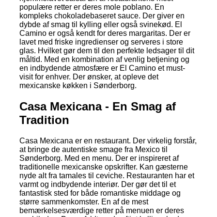
populære retter er deres mole poblano. En
kompleks chokoladebaseret sauce. Der giver en
dybde af smag til kylling eller også svinekød. El
Camino er også kendt for deres margaritas. Der er
lavet med friske ingredienser og serveres i store
glas. Hvilket gør dem til den perfekte ledsager til dit
måltid. Med en kombination af venlig betjening og
en indbydende atmosfære er El Camino et must-
visit for enhver. Der ønsker, at opleve det
mexicanske køkken i Sønderborg.
Casa Mexicana - En Smag af
Tradition
Casa Mexicana er en restaurant. Der virkelig forstår,
at bringe de autentiske smage fra Mexico til
Sønderborg. Med en menu. Der er inspireret af
traditionelle mexicanske opskrifter. Kan gæsterne
nyde alt fra tamales til ceviche. Restauranten har et
varmt og indbydende interiør. Der gør det til et
fantastisk sted for både romantiske middage og
større sammenkomster. En af de mest
bemærkelsesværdige retter på menuen er deres