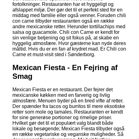
fortolkninger. Restauranten har et hyggeligt og
afslappet miljø. Der gør det til et perfekt sted for en
middag med familie eller også venner. Foruden chili
con carne tilbyder restauranten også en række
andre mexicanske retter. Herunder tortillachips med
salsa og guacamole. Chili con Carne er kendt for
sin venlige betjening og sit fokus på, at skabe en
hyggelig atmosfære. Hvor gæsterne kan nyde deres
måltid. Hvis du er en fan af krydret mad. Er Chili con
Carne et must-visit sted i Sønderborg.
Mexican Fiesta - En Fejring af
Smag
Mexican Fiesta er en restaurant. Der fejrer det
mexicanske køkken med en farverig og livlig
atmosfære. Menuen byder på en bred vifte af retter.
Der spænder fra tacos og burritos til mere eksotiske
retter som mole og tamales. Restauranten er kendt
for sine generøse portioner og rimelige priser.
Hvilket gør det til et populært valg blandt både
lokale og besøgende; Mexican Fiesta tilbyder også
en række vegetariske og veganske muligheder. Så