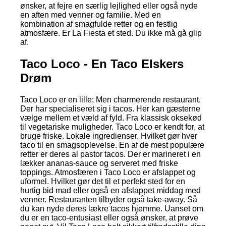
ønsker, at fejre en særlig lejlighed eller også nyde
en aften med venner og familie. Med en
kombination af smagfulde retter og en festlig
atmosfære. Er La Fiesta et sted. Du ikke må gå glip
af.
Taco Loco - En Taco Elskers
Drøm
Taco Loco er en lille; Men charmerende restaurant.
Der har specialiseret sig i tacos. Her kan gæsterne
vælge mellem et væld af fyld. Fra klassisk oksekød
til vegetariske muligheder. Taco Loco er kendt for, at
bruge friske. Lokale ingredienser. Hvilket gør hver
taco til en smagsoplevelse. En af de mest populære
retter er deres al pastor tacos. Der er marineret i en
lækker ananas-sauce og serveret med friske
toppings. Atmosfæren i Taco Loco er afslappet og
uformel. Hvilket gør det til et perfekt sted for en
hurtig bid mad eller også en afslappet middag med
venner. Restauranten tilbyder også take-away. Så
du kan nyde deres lækre tacos hjemme. Uanset om
du er en taco-entusiast eller også ønsker, at prøve