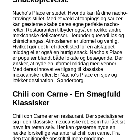
Nacho’s Place er stedet. Hvor du kan få dine nacho-
cravings stillet. Med et væld af toppings og saucer
kan gæsterne skabe deres egne perfekte nacho-
retter. Restauranten tilbyder også en række andre
mexicanske delikatesser. Herunder quesadillas og
chimichangas. Atmosfæren er uformel og venlig.
Hvilket gør det til et ideelt sted for en afslappet
middag eller også en hurtig snack. Nacho’s Place
er populær blandt både lokale og besøgende. Der
ønsker, at nyde en uformel middag med venner.
Med deres innovative tilgang til klassiske
mexicanske retter; Er Nacho’s Place en sjov og
lækker destination i Sønderborg.
Chili con Carne - En Smagfuld
Klassisker
Chili con Carne er en restaurant. Der specialiserer
sig i den klassiske mexicanske ret. Som har fået sit
navn fra retten selv. Her kan gæsterne nyde en
række forskellige varianter af chili con carne. Fra
den traditionelle opskrift til mere moderne