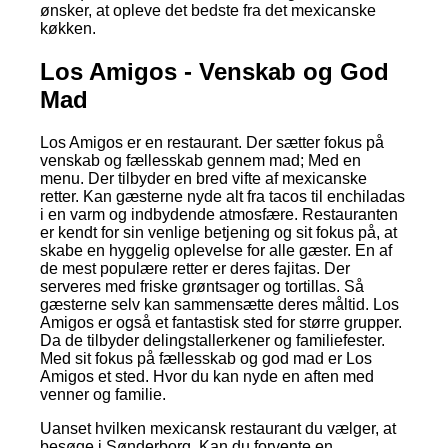
ønsker, at opleve det bedste fra det mexicanske
køkken.
Los Amigos - Venskab og God
Mad
Los Amigos er en restaurant. Der sætter fokus på
venskab og fællesskab gennem mad; Med en
menu. Der tilbyder en bred vifte af mexicanske
retter. Kan gæsterne nyde alt fra tacos til enchiladas
i en varm og indbydende atmosfære. Restauranten
er kendt for sin venlige betjening og sit fokus på, at
skabe en hyggelig oplevelse for alle gæster. En af
de mest populære retter er deres fajitas. Der
serveres med friske grøntsager og tortillas. Så
gæsterne selv kan sammensætte deres måltid. Los
Amigos er også et fantastisk sted for større grupper.
Da de tilbyder delingstallerkener og familiefester.
Med sit fokus på fællesskab og god mad er Los
Amigos et sted. Hvor du kan nyde en aften med
venner og familie.
Uanset hvilken mexicansk restaurant du vælger, at
besøge i Sønderborg. Kan du forvente en