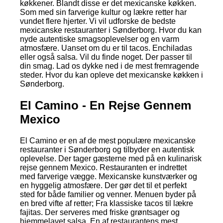
køkkener. Blandt disse er det mexicanske køkken.
Som med sin farverige kultur og lækre retter har
vundet flere hjerter. Vi vil udforske de bedste
mexicanske restauranter i Sønderborg. Hvor du kan
nyde autentiske smagsoplevelser og en varm
atmosfære. Uanset om du er til tacos. Enchiladas
eller også salsa. Vil du finde noget. Der passer til
din smag. Lad os dykke ned i de mest fremragende
steder. Hvor du kan opleve det mexicanske køkken i
Sønderborg.
El Camino - En Rejse Gennem
Mexico
El Camino er en af de mest populære mexicanske
restauranter i Sønderborg og tilbyder en autentisk
oplevelse. Der tager gæsterne med på en kulinarisk
rejse gennem Mexico. Restauranten er indrettet
med farverige vægge. Mexicanske kunstværker og
en hyggelig atmosfære. Der gør det til et perfekt
sted for både familier og venner. Menuen byder på
en bred vifte af retter; Fra klassiske tacos til lækre
fajitas. Der serveres med friske grøntsager og
hjemmelavet salsa. En af restaurantens mest