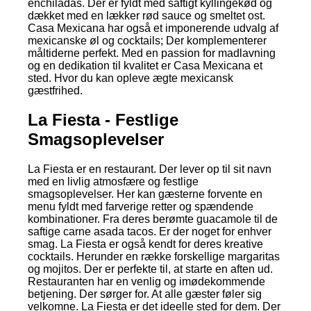
enchiladas. Der er fyldt med saftigt kyllingekød og
dækket med en lækker rød sauce og smeltet ost.
Casa Mexicana har også et imponerende udvalg af
mexicanske øl og cocktails; Der komplementerer
måltiderne perfekt. Med en passion for madlavning
og en dedikation til kvalitet er Casa Mexicana et
sted. Hvor du kan opleve ægte mexicansk
gæstfrihed.
La Fiesta - Festlige
Smagsoplevelser
La Fiesta er en restaurant. Der lever op til sit navn
med en livlig atmosfære og festlige
smagsoplevelser. Her kan gæsterne forvente en
menu fyldt med farverige retter og spændende
kombinationer. Fra deres berømte guacamole til de
saftige carne asada tacos. Er der noget for enhver
smag. La Fiesta er også kendt for deres kreative
cocktails. Herunder en række forskellige margaritas
og mojitos. Der er perfekte til, at starte en aften ud.
Restauranten har en venlig og imødekommende
betjening. Der sørger for. At alle gæster føler sig
velkomne. La Fiesta er det ideelle sted for dem. Der