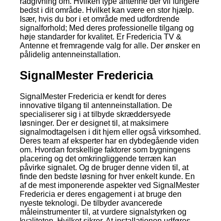
rådgivning om. Hvilken type antenne der vil fungere
bedst i dit område. Hvilket kan være en stor hjælp.
Især, hvis du bor i et område med udfordrende
signalforhold; Med deres professionelle tilgang og
høje standarder for kvalitet. Er Fredericia TV &
Antenne et fremragende valg for alle. Der ønsker en
pålidelig antenneinstallation.
SignalMester Fredericia
SignalMester Fredericia er kendt for deres
innovative tilgang til antenneinstallation. De
specialiserer sig i at tilbyde skræddersyede
løsninger. Der er designet til, at maksimere
signalmodtagelsen i dit hjem eller også virksomhed.
Deres team af eksperter har en dybdegående viden
om. Hvordan forskellige faktorer som bygningens
placering og det omkringliggende terræn kan
påvirke signalet. Og de bruger denne viden til, at
finde den bedste løsning for hver enkelt kunde. En
af de mest imponerende aspekter ved SignalMester
Fredericia er deres engagement i at bruge den
nyeste teknologi. De tilbyder avancerede
måleinstrumenter til, at vurdere signalstyrken og
kvaliteten. Hvilket sikrer. At installationen udføres