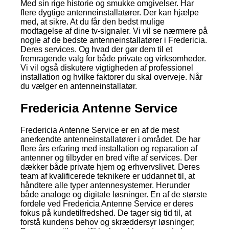
Med sin rige historie og smukke omgivelser. Har
flere dygtige antenneinstallatører. Der kan hjælpe
med, at sikre. At du får den bedst mulige
modtagelse af dine tv-signaler. Vi vil se nærmere på
nogle af de bedste antenneinstallatører i Fredericia.
Deres services. Og hvad der gør dem til et
fremragende valg for både private og virksomheder.
Vi vil også diskutere vigtigheden af professionel
installation og hvilke faktorer du skal overveje. Når
du vælger en antenneinstallatør.
Fredericia Antenne Service
Fredericia Antenne Service er en af de mest
anerkendte antenneinstallatører i området. De har
flere års erfaring med installation og reparation af
antenner og tilbyder en bred vifte af services. Der
dækker både private hjem og erhvervslivet. Deres
team af kvalificerede teknikere er uddannet til, at
håndtere alle typer antennesystemer. Herunder
både analoge og digitale løsninger. En af de største
fordele ved Fredericia Antenne Service er deres
fokus på kundetilfredshed. De tager sig tid til, at
forstå kundens behov og skræddersyr løsninger;