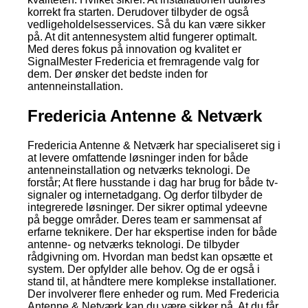
korrekt fra starten. Derudover tilbyder de også
vedligeholdelsesservices. Så du kan være sikker
på. At dit antennesystem altid fungerer optimalt.
Med deres fokus på innovation og kvalitet er
SignalMester Fredericia et fremragende valg for
dem. Der ønsker det bedste inden for
antenneinstallation.
Fredericia Antenne & Netværk
Fredericia Antenne & Netværk har specialiseret sig i
at levere omfattende løsninger inden for både
antenneinstallation og netværks teknologi. De
forstår; At flere husstande i dag har brug for både tv-
signaler og internetadgang. Og derfor tilbyder de
integrerede løsninger. Der sikrer optimal ydeevne
på begge områder. Deres team er sammensat af
erfarne teknikere. Der har ekspertise inden for både
antenne- og netværks teknologi. De tilbyder
rådgivning om. Hvordan man bedst kan opsætte et
system. Der opfylder alle behov. Og de er også i
stand til, at håndtere mere komplekse installationer.
Der involverer flere enheder og rum. Med Fredericia
Antenne & Netværk kan du være sikker på. At du får