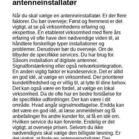
antenneinstallatør
Når du skal vælge en antenneinstallatør. Er der flere
faktorer. Du bør overveje; Først og fremmest er det
vigtigt, at se på virksomhedens erfaring og
ekspertise. En etableret virksomhed med flere års
erfaring vil ofte have den nødvendige viden til, at
håndtere forskellige typer installationer og
problemer. Derudover bør du overveje. Om de
tilbyder de specifikke services. Du har brug for.
Såsom installation af digitale antenner.
Signalforstærkning eller også netværksintegration.
En anden vigtig faktor er kundeservice. Det er altid
en god idé, at vælge en virksomhed. Der prioriterer
kundetilfredshed og er villig til, at lytte til dine behov.
Det kan også være en fordel, at vælge en lokal
virksomhed. Da de ofte har en bedre forståelse for
de specifikke udfordringer. Der kan være i dit
område. Hvad angår signalmodtagelse. Endda kan
det være en god idé, at læse anmeldelser og få
anbefalinger fra andre kunder for, at få en idé om.
Hvilken service du kan forvente. Endelig er det
vigtigt, at overveje prisen. Selvom du ikke
nødvendigvis skal vælge den billigste løsning. Er
det vigtigt, at finde en antenneinstallatør. Der