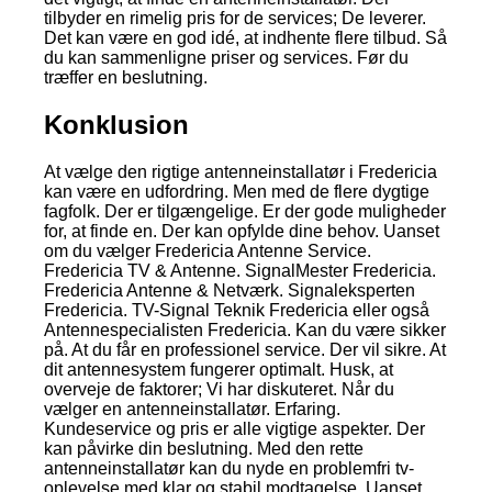
tilbyder en rimelig pris for de services; De leverer.
Det kan være en god idé, at indhente flere tilbud. Så
du kan sammenligne priser og services. Før du
træffer en beslutning.
Konklusion
At vælge den rigtige antenneinstallatør i Fredericia
kan være en udfordring. Men med de flere dygtige
fagfolk. Der er tilgængelige. Er der gode muligheder
for, at finde en. Der kan opfylde dine behov. Uanset
om du vælger Fredericia Antenne Service.
Fredericia TV & Antenne. SignalMester Fredericia.
Fredericia Antenne & Netværk. Signaleksperten
Fredericia. TV-Signal Teknik Fredericia eller også
Antennespecialisten Fredericia. Kan du være sikker
på. At du får en professionel service. Der vil sikre. At
dit antennesystem fungerer optimalt. Husk, at
overveje de faktorer; Vi har diskuteret. Når du
vælger en antenneinstallatør. Erfaring.
Kundeservice og pris er alle vigtige aspekter. Der
kan påvirke din beslutning. Med den rette
antenneinstallatør kan du nyde en problemfri tv-
oplevelse med klar og stabil modtagelse. Uanset