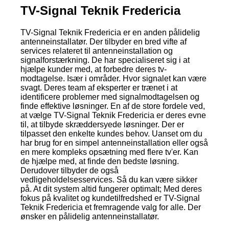
TV-Signal Teknik Fredericia
TV-Signal Teknik Fredericia er en anden pålidelig
antenneinstallatør. Der tilbyder en bred vifte af
services relateret til antenneinstallation og
signalforstærkning. De har specialiseret sig i at
hjælpe kunder med, at forbedre deres tv-
modtagelse. Især i områder. Hvor signalet kan være
svagt. Deres team af eksperter er trænet i at
identificere problemer med signalmodtagelsen og
finde effektive løsninger. En af de store fordele ved,
at vælge TV-Signal Teknik Fredericia er deres evne
til, at tilbyde skræddersyede løsninger. Der er
tilpasset den enkelte kundes behov. Uanset om du
har brug for en simpel antenneinstallation eller også
en mere kompleks opsætning med flere tv'er. Kan
de hjælpe med, at finde den bedste løsning.
Derudover tilbyder de også
vedligeholdelsesservices. Så du kan være sikker
på. At dit system altid fungerer optimalt; Med deres
fokus på kvalitet og kundetilfredshed er TV-Signal
Teknik Fredericia et fremragende valg for alle. Der
ønsker en pålidelig antenneinstallatør.