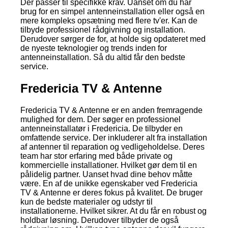
Der passer til specifikke krav. Uanset om du har
brug for en simpel antenneinstallation eller også en
mere kompleks opsætning med flere tv'er. Kan de
tilbyde professionel rådgivning og installation.
Derudover sørger de for, at holde sig opdateret med
de nyeste teknologier og trends inden for
antenneinstallation. Så du altid får den bedste
service.
Fredericia TV & Antenne
Fredericia TV & Antenne er en anden fremragende
mulighed for dem. Der søger en professionel
antenneinstallatør i Fredericia. De tilbyder en
omfattende service. Der inkluderer alt fra installation
af antenner til reparation og vedligeholdelse. Deres
team har stor erfaring med både private og
kommercielle installationer. Hvilket gør dem til en
pålidelig partner. Uanset hvad dine behov måtte
være. En af de unikke egenskaber ved Fredericia
TV & Antenne er deres fokus på kvalitet. De bruger
kun de bedste materialer og udstyr til
installationerne. Hvilket sikrer. At du får en robust og
holdbar løsning. Derudover tilbyder de også