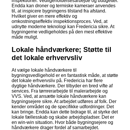
inspektioner. Vedligeholdelsesarbejde og budgetter.
Endda kan droner og termiske kameraer anvendes
til, at inspicere bygningens tilstand fra afstand.
Hvilket giver en mere effektiv og
omkostningseffektiv inspektionsproces. Ved, at
udnytte moderne teknologi kan Fredericia sikre. At
bygningerne vedligeholdes på den mest effektive
måde muligt.
Lokale håndværkere; Støtte til
det lokale erhvervsliv
At vælge lokale håndværkere til
bygningsvedligehold er en fantastisk måde, at støtte
det lokale erhvervsliv på. Fredericia har flere
dygtige håndværkere. Der tilbyder en bred vifte af
services. Fra tømrerarbejde til malerarbejde og
VVS. Ved, at ansætte lokale håndværkere kan
bygningsejere sikre. At arbejdet udføres af folk. Der
kender området og de specifikke udfordringer. Det
kan bringe. Endda kan dette bidrage til, at styrke det
lokale fællesskab og skabe arbejdspladser. Det er
en win-win situation. Hvor både bygningsejere og
håndværkere drager fordel af samarbejdet.