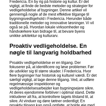
Fredericia. En by rig på historie og kultur. Er det
vigtigt, at finde de bedste metoder og strategier for
vedligeholdelse af bygninger. Denne artikel vil
gennemgå nogle af de mest effektive tilgange til
bygningsvedligehold i Fredericia. Herunder både
traditionelle metoder og innovative løsninger. Vi vil
også se på. Hvordan lokale virksomheder og
håndværkere kan bidrage til, at bevare byens
unikke arkitektur og kulturarv.
Proaktiv vedligeholdelse. En
nøgle til langvarig holdbarhed
Proaktiv vedligeholdelse er en tilgang. Der
fokuserer på, at identificere og løse problemer. Før
de udvikler sig til større skader. I Fredericia. Hvor
flere bygninger har historisk og kulturel værdi. Er det
særligt vigtigt, at tage denne tilgang. Ved, at udføre
regelmæssige inspektioner og
vedligeholdelsesarbejder kan bygningsejere sikre.
At deres ejendomme forbliver i optimal stand. Dette
inkluderer alt fra, at kontrollere tagets tilstand til, at
sikre. At vinduer og døre tætner ordentligt; En
proaktiv tilgang kan også omfatte, at holde øje med