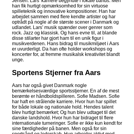
Jensen. Lars’ karriere begyndte i lokale bands. Men
han fik hurtigt opmærksomhed for sin virtuose
spilleteknik og innovative kompositioner. Han har
arbejdet sammen med flere kendte artister og har
optrådt på nogle af de største scener i Danmark og
udlandet. Lars’ musik spænder over genrer som
rock. Jazz og klassisk. Og hans evne til, at blande
disse stilarter har gjort ham til en unik figur i
musikverdenen. Hans bidrag til musikmiljøet i Aars
er uvurderligt. Da han ofte holder workshops og
koncerter for, at fremme musikalsk kreativitet blandt
unge.
Sportens Stjerner fra Aars
Aars har også givet Danmark nogle
bemærkelsesværdige sportsstjerner. En af de mest
berømte er håndboldspilleren. Sofie Madsen. Sofie
har haft en strålende karriere. Hvor hun har spillet
for både lokale og nationale hold. Hendes talent
blev hurtigt bemærket; Og hun blev udtaget til det
danske landshold. Hvor hun har bidraget til flere
internationale turneringer. Sofie er ikke kun kendt for
sine færdigheder på banen. Men også for sin
sportsånd og lederskab. Hun arbejder aktivt med