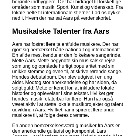
berømte indbyggere. Der har bidraget til forskellige
områder som musik. Sport. Kunst og videnskab. Fra
lokale helte til internationale stjerner. Lad os dykke
ned i. Hvem der har sat Aars på verdenskortet.
Musikalske Talenter fra Aars
Aars har fostret flere talentfulde musikere. Der har
gjort sig bemærket både nationalt og internationalt.
En af de mest kendte er den folkekære sangerinde.
Mette Aars. Mette begyndte sin musikalske rejse
som ung og opnåede hurtigt popularitet med sin
unikke stemme og evne til, at skrive rørende sange.
Hendes debutalbum. Der blev udgivet i en ung
alder. Modtog stor anerkendelse og har siden, da
solgt guld; Mette er kendt for, at inkludere lokale
historier og oplevelser i sine tekster. Hvilket gør
hendes musik relaterbar for flere. Hun har også
været aktiv i at støtte lokale musikprojekter og talent
udvikling i Aars. Hvilket har inspireret flere unge
musikere til, at følge deres drømme.
En anden bemærkelsesværdig musiker fra Aars er
den anerkendte guitarist og komponist. Lars