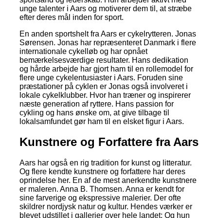
unge talenter i Aars og motiverer dem til, at stræbe
efter deres mål inden for sport.
En anden sportshelt fra Aars er cykelrytteren. Jonas
Sørensen. Jonas har repræsenteret Danmark i flere
internationale cykelløb og har opnået
bemærkelsesværdige resultater. Hans dedikation
og hårde arbejde har gjort ham til en rollemodel for
flere unge cykelentusiaster i Aars. Foruden sine
præstationer på cyklen er Jonas også involveret i
lokale cykelklubber. Hvor han træner og inspirerer
næste generation af ryttere. Hans passion for
cykling og hans ønske om, at give tilbage til
lokalsamfundet gør ham til en elsket figur i Aars.
Kunstnere og Forfattere fra Aars
Aars har også en rig tradition for kunst og litteratur.
Og flere kendte kunstnere og forfattere har deres
oprindelse her. En af de mest anerkendte kunstnere
er maleren. Anna B. Thomsen. Anna er kendt for
sine farverige og ekspressive malerier. Der ofte
skildrer nordjysk natur og kultur. Hendes værker er
blevet udstillet i gallerier over hele landet; Og hun