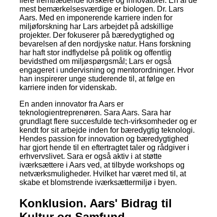
flere fremtrædende forskere og innovatorer. En af de
mest bemærkelsesværdige er biologen. Dr. Lars
Aars. Med en imponerende karriere inden for
miljøforskning har Lars arbejdet på adskillige
projekter. Der fokuserer på bæredygtighed og
bevarelsen af den nordjyske natur. Hans forskning
har haft stor indflydelse på politik og offentlig
bevidsthed om miljøspørgsmål; Lars er også
engageret i undervisning og mentorordninger. Hvor
han inspirerer unge studerende til, at følge en
karriere inden for videnskab.
En anden innovator fra Aars er
teknologientreprenøren. Sara Aars. Sara har
grundlagt flere succesfulde tech-virksomheder og er
kendt for sit arbejde inden for bæredygtig teknologi.
Hendes passion for innovation og bæredygtighed
har gjort hende til en eftertragtet taler og rådgiver i
erhvervslivet. Sara er også aktiv i at støtte
iværksættere i Aars ved, at tilbyde workshops og
netværksmuligheder. Hvilket har været med til, at
skabe et blomstrende iværksættermiljø i byen.
Konklusion. Aars' Bidrag til
Kultur og Samfund