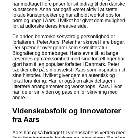
har modtaget flere priser for sit bidrag til den danske
kunstscene. Anna har også været aktiv i at støtte
lokale kunstprojekter og har afholdt workshops for
børn og unge i Aars. Hvilket har givet dem mulighed
for, at udforske deres kreative side.
En anden bemærkelsesværdig personlighed er
forfatteren. Peter Aars. Peter har skrevet flere bøger.
Der spænder over genrer som skønlitteratur.
Biografier og børnebøger. Hans evne til, at fange
læsernes opmærksomhed med sine fortællinger har
gjort ham til en populær forfatter i Danmark. Peter
trækker ofte på sin opvækst i Aars som inspiration til
sine historier. Hvilket giver dem en autentisk og
lokal forankring. Han er også en aktiv deltager i
litterære arrangementer og workshops i Aars. Hvor
han deler sin viden og passion for skrivning med
andre.
Videnskabsfolk og Innovatorer
fra Aars
Aars har også bidraget til videnskabens verden med