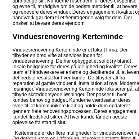
oprindelige stil. Kunderne roser dem for deres ekspertise
og evne til, at rådgive om de bedste metoder til, at bevare
og renovere deres vinduer. Deres engagement i kvalitet o
håndværk gør dem til et fremragende valg for dem. Der
ønsker, at bevare deres ejendom.
Vinduesrenovering Kerteminde
Vinduesrenovering Kerteminde er et lokalt firma. Der
tilbyder en bred vifte af services inden for
vinduesrenovering. De har opbygget et solidt ry blandt
lokale boligejere for deres pålidelighed og kvalitet. Deres
team af håndværkere er erfarne og dedikerede til, at lever
det bedste resultat for hver kunde; De tilbyder alt fra
reparation af gamle vinduer til installation af nye. Modern
løsninger. Vinduesrenovering Kerteminde fokuserer på, at
tilbyde skræddersyede løsninger. Der passer til hver
kundes behov og budget. Kunderne værdsætter deres
evne til, at kommunikere klart og holde dem opdateret
gennem hele renoveringsprocessen. Deres engagement i
kundetilfredshed sikrer. At hver kunde får den bedste
oplevelse fra start til slut.
I Kerteminde er der flere muligheder for vinduesrenoverin
Og det kan være en udfordring, at vælge det rette firma til