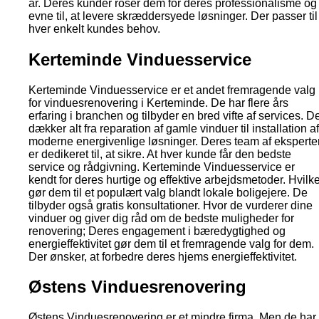
år. Deres kunder roser dem for deres professionalisme og
evne til, at levere skræddersyede løsninger. Der passer til
hver enkelt kundes behov.
Kerteminde Vinduesservice
Kerteminde Vinduesservice er et andet fremragende valg
for vinduesrenovering i Kerteminde. De har flere års
erfaring i branchen og tilbyder en bred vifte af services. D
dækker alt fra reparation af gamle vinduer til installation af
moderne energivenlige løsninger. Deres team af eksperte
er dedikeret til, at sikre. At hver kunde får den bedste
service og rådgivning. Kerteminde Vinduesservice er
kendt for deres hurtige og effektive arbejdsmetoder. Hvilke
gør dem til et populært valg blandt lokale boligejere. De
tilbyder også gratis konsultationer. Hvor de vurderer dine
vinduer og giver dig råd om de bedste muligheder for
renovering; Deres engagement i bæredygtighed og
energieffektivitet gør dem til et fremragende valg for dem.
Der ønsker, at forbedre deres hjems energieffektivitet.
Østens Vinduesrenovering
Østens Vinduesrenovering er et mindre firma. Men de har