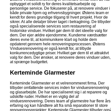
opbygget et solidt ry for deres kvalitetsarbejde og
personlige service. De fokuserer på, at renovere vinduer i
både private hjem og erhvervsbygninger. Østens team er
kendt for deres grundige tilgang til hvert projekt. Hvor de
sikrer. At alle detaljer bliver taget i betragtning. De tilbyder
også specialiserede services som restaurering af
historiske vinduer. Hvilket gør dem til det ideelle valg for
dem. Der ejer ældre ejendomme. Kunderne værdsætter
deres evne til, at kommunikere klart og holde dem
opdateret gennem hele renoveringsprocessen. Østens
Vinduesrenovering er også kendt for, at tilbyde
konkurrencedygtige priser. Hvilket gør dem til et attraktivt
valg for dem. Der ønsker, at renovere deres vinduer uden,
at sprænge budgettet.
Kerteminde Glarmester
Kerteminde Glarmester er et velrenommeret firma. Der
tilbyder omfattende services inden for vinduesrenovering
og glasarbejde. De har specialiseret sig i at reparere og
udskifte ruder. Hvilket er en vigtig del af
vinduesrenovering. Deres team af glarmestre har flere års
erfaring og kan håndtere alt fra små reparationer til store
renoveringsprojekter; Kerteminde Glarmester tilbyder ogs