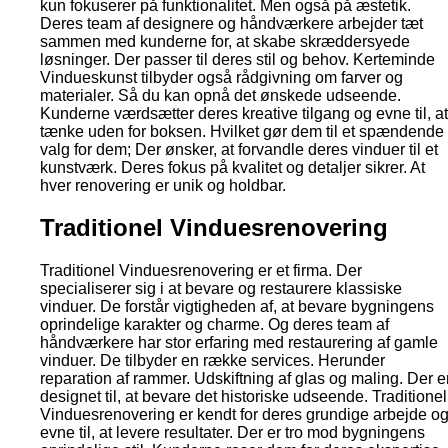
kun fokuserer på funktionalitet. Men også på æstetik.
Deres team af designere og håndværkere arbejder tæt
sammen med kunderne for, at skabe skræddersyede
løsninger. Der passer til deres stil og behov. Kerteminde
Vindueskunst tilbyder også rådgivning om farver og
materialer. Så du kan opnå det ønskede udseende.
Kunderne værdsætter deres kreative tilgang og evne til, at
tænke uden for boksen. Hvilket gør dem til et spændende
valg for dem; Der ønsker, at forvandle deres vinduer til et
kunstværk. Deres fokus på kvalitet og detaljer sikrer. At
hver renovering er unik og holdbar.
Traditionel Vinduesrenovering
Traditionel Vinduesrenovering er et firma. Der
specialiserer sig i at bevare og restaurere klassiske
vinduer. De forstår vigtigheden af, at bevare bygningens
oprindelige karakter og charme. Og deres team af
håndværkere har stor erfaring med restaurering af gamle
vinduer. De tilbyder en række services. Herunder
reparation af rammer. Udskiftning af glas og maling. Der e
designet til, at bevare det historiske udseende. Traditionel
Vinduesrenovering er kendt for deres grundige arbejde o
evne til, at levere resultater. Der er tro mod bygningens