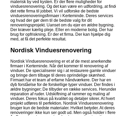
malerisk by ved kysten. Er der flere muligheder for
vinduesrenovering. Og det kan være en udfordring, at find
det rette firma til jobbet. Vi vil udforske de bedste
vinduesrenoveringsfirmaer i Kerteminde. Deres services
og hvad der gør dem til de bedste valg for dit
renoveringsprojekt. Uanset om du ejer en ældre bygning.
Der kræver kærlig pleje. Eller en moderne bolig. Der har
brug for opfriskning. Er der et firma. Der kan hjælpe dig
med, at få det perfekte resultat.
Nordisk Vinduesrenovering
Nordisk Vinduesrenovering er et af de mest anerkendte
firmaer i Kerteminde. Når det kommer til renovering af
vinduer. De specialiserer sig i at restaurere gamle vinduer
og bringe dem tilbage til deres oprindelige skønhed.
Firmaet har et team af erfarne håndværkere. Der har en
dyb forståelse for de forskellige typer vinduer. Der findes i
ældre bygninger; De tilbyder en række services. Herunde
reparation af ruder. Udskiftning af rammer og maling af
vinduer. Deres fokus på kvalitet og detaljer sikrer. At hvert
projekt udføres til perfektion. Nordisk Vinduesrenovering
bruger kun de bedste materialer. Hvilket betyder. At deres
renoveringer ikke kun ser godt ud. Men også holder i flere