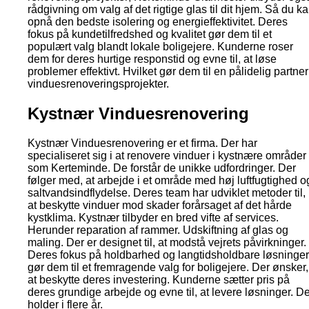
rådgivning om valg af det rigtige glas til dit hjem. Så du k
opnå den bedste isolering og energieffektivitet. Deres
fokus på kundetilfredshed og kvalitet gør dem til et
populært valg blandt lokale boligejere. Kunderne roser
dem for deres hurtige responstid og evne til, at løse
problemer effektivt. Hvilket gør dem til en pålidelig partner
vinduesrenoveringsprojekter.
Kystnær Vinduesrenovering
Kystnær Vinduesrenovering er et firma. Der har
specialiseret sig i at renovere vinduer i kystnære områder
som Kerteminde. De forstår de unikke udfordringer. Der
følger med, at arbejde i et område med høj luftfugtighed o
saltvandsindflydelse. Deres team har udviklet metoder til,
at beskytte vinduer mod skader forårsaget af det hårde
kystklima. Kystnær tilbyder en bred vifte af services.
Herunder reparation af rammer. Udskiftning af glas og
maling. Der er designet til, at modstå vejrets påvirkninger.
Deres fokus på holdbarhed og langtidsholdbare løsninger
gør dem til et fremragende valg for boligejere. Der ønsker,
at beskytte deres investering. Kunderne sætter pris på
deres grundige arbejde og evne til, at levere løsninger. D
holder i flere år.