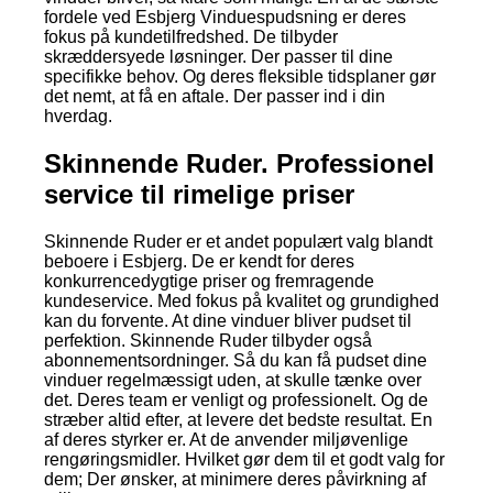
fordele ved Esbjerg Vinduespudsning er deres
fokus på kundetilfredshed. De tilbyder
skræddersyede løsninger. Der passer til dine
specifikke behov. Og deres fleksible tidsplaner gør
det nemt, at få en aftale. Der passer ind i din
hverdag.
Skinnende Ruder. Professionel
service til rimelige priser
Skinnende Ruder er et andet populært valg blandt
beboere i Esbjerg. De er kendt for deres
konkurrencedygtige priser og fremragende
kundeservice. Med fokus på kvalitet og grundighed
kan du forvente. At dine vinduer bliver pudset til
perfektion. Skinnende Ruder tilbyder også
abonnementsordninger. Så du kan få pudset dine
vinduer regelmæssigt uden, at skulle tænke over
det. Deres team er venligt og professionelt. Og de
stræber altid efter, at levere det bedste resultat. En
af deres styrker er. At de anvender miljøvenlige
rengøringsmidler. Hvilket gør dem til et godt valg for
dem; Der ønsker, at minimere deres påvirkning af