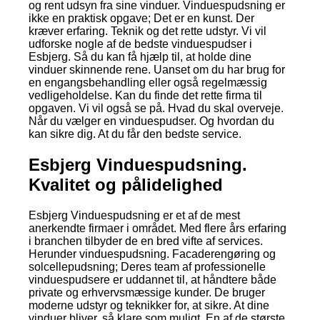
og rent udsyn fra sine vinduer. Vinduespudsning er
ikke en praktisk opgave; Det er en kunst. Der
kræver erfaring. Teknik og det rette udstyr. Vi vil
udforske nogle af de bedste vinduespudser i
Esbjerg. Så du kan få hjælp til, at holde dine
vinduer skinnende rene. Uanset om du har brug for
en engangsbehandling eller også regelmæssig
vedligeholdelse. Kan du finde det rette firma til
opgaven. Vi vil også se på. Hvad du skal overveje.
Når du vælger en vinduespudser. Og hvordan du
kan sikre dig. At du får den bedste service.
Esbjerg Vinduespudsning.
Kvalitet og pålidelighed
Esbjerg Vinduespudsning er et af de mest
anerkendte firmaer i området. Med flere års erfaring
i branchen tilbyder de en bred vifte af services.
Herunder vinduespudsning. Facaderengøring og
solcellepudsning; Deres team af professionelle
vinduespudsere er uddannet til, at håndtere både
private og erhvervsmæssige kunder. De bruger
moderne udstyr og teknikker for, at sikre. At dine
vinduer bliver, så klare som muligt. En af de største