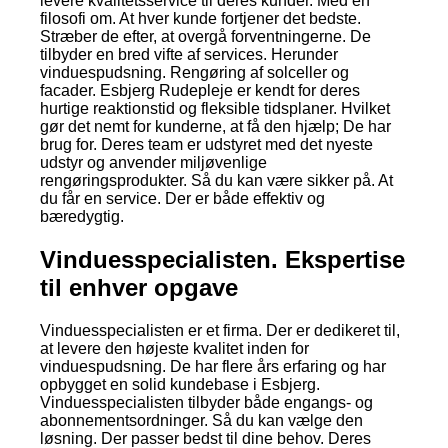
levere kvalitetsservice til deres kunder. Med en
filosofi om. At hver kunde fortjener det bedste.
Stræber de efter, at overgå forventningerne. De
tilbyder en bred vifte af services. Herunder
vinduespudsning. Rengøring af solceller og
facader. Esbjerg Rudepleje er kendt for deres
hurtige reaktionstid og fleksible tidsplaner. Hvilket
gør det nemt for kunderne, at få den hjælp; De har
brug for. Deres team er udstyret med det nyeste
udstyr og anvender miljøvenlige
rengøringsprodukter. Så du kan være sikker på. At
du får en service. Der er både effektiv og
bæredygtig.
Vinduesspecialisten. Ekspertise
til enhver opgave
Vinduesspecialisten er et firma. Der er dedikeret til,
at levere den højeste kvalitet inden for
vinduespudsning. De har flere års erfaring og har
opbygget en solid kundebase i Esbjerg.
Vinduesspecialisten tilbyder både engangs- og
abonnementsordninger. Så du kan vælge den
løsning. Der passer bedst til dine behov. Deres