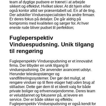
team af dygtige pudsere er trænet i at arbejde
sikkert og effektivt. Hvilket sikrer. At dit hjem eller
også kontor altid ser præsentabelt ud. En af de ting.
Der adskiller Vinduesspecialisten fra andre firmaer.
Er deres fokus på detaljer. De går aldrig på
kompromis med kvaliteten og sørger for. At hver
eneste rude bliver pudset til perfektion;
Fugleperspektiv
Vinduespudsning. Unik tilgang
til rengøring
Fugleperspektiv Vinduespudsning er et innovativt
firma. Der tilbyder en unik tilgang til
vinduespudsning. De anvender avanceret udstyr.
Herunder teleskopstænger og
vandfiltreringssystemer. Der gør det muligt, at
rengøre vinduer op til flere etager højt uden brug af
stilladser. Dette gør dem til et ideelt valg for både
private boliger og erhvervsejendomme. Deres team
er veluddannet og fokuserer på, at levere en
service. Der er både sikker og effektiv.
Fugleperspektiv Vinduespudsning er også kendt for