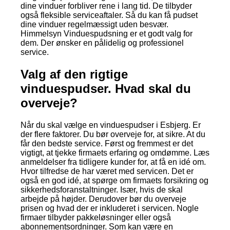
dine vinduer forbliver rene i lang tid. De tilbyder
også fleksible serviceaftaler. Så du kan få pudset
dine vinduer regelmæssigt uden besvær.
Himmelsyn Vinduespudsning er et godt valg for
dem. Der ønsker en pålidelig og professionel
service.
Valg af den rigtige
vinduespudser. Hvad skal du
overveje?
Når du skal vælge en vinduespudser i Esbjerg. Er
der flere faktorer. Du bør overveje for, at sikre. At du
får den bedste service. Først og fremmest er det
vigtigt, at tjekke firmaets erfaring og omdømme. Læs
anmeldelser fra tidligere kunder for, at få en idé om.
Hvor tilfredse de har været med servicen. Det er
også en god idé, at spørge om firmaets forsikring og
sikkerhedsforanstaltninger. Især, hvis de skal
arbejde på højder. Derudover bør du overveje
prisen og hvad der er inkluderet i servicen. Nogle
firmaer tilbyder pakkeløsninger eller også
abonnementsordninger. Som kan være en