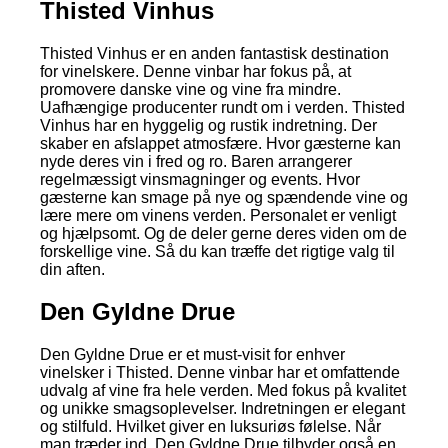
Thisted Vinhus
Thisted Vinhus er en anden fantastisk destination
for vinelskere. Denne vinbar har fokus på, at
promovere danske vine og vine fra mindre.
Uafhængige producenter rundt om i verden. Thisted
Vinhus har en hyggelig og rustik indretning. Der
skaber en afslappet atmosfære. Hvor gæsterne kan
nyde deres vin i fred og ro. Baren arrangerer
regelmæssigt vinsmagninger og events. Hvor
gæsterne kan smage på nye og spændende vine og
lære mere om vinens verden. Personalet er venligt
og hjælpsomt. Og de deler gerne deres viden om de
forskellige vine. Så du kan træffe det rigtige valg til
din aften.
Den Gyldne Drue
Den Gyldne Drue er et must-visit for enhver
vinelsker i Thisted. Denne vinbar har et omfattende
udvalg af vine fra hele verden. Med fokus på kvalitet
og unikke smagsoplevelser. Indretningen er elegant
og stilfuld. Hvilket giver en luksuriøs følelse. Når
man træder ind. Den Gyldne Drue tilbyder også en