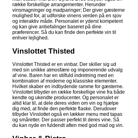
række forskellige arrangementer. Herunder
vinsmagninger og madparinger; Der giver gæsterne
mulighed for, at udforske vinens verden på en sjov
og interaktiv måde. Personalet er yderst kompetent
og kan give anbefalinger baseret på dine
præferencer. Så du kan finde den perfekte vin til
enhver lejlighed.
Vinslottet Thisted
Vinslottet Thisted er en vinbar. Der skiller sig ud
med sin unikke atmosfære og imponerende udvalg
af vine. Baren har en stilfuld indretning med en
kombination af moderne og klassiske elementer.
Hvilket skaber en indbydende ramme for gæsterne.
Vinslottet tilbyder en række forskellige vine fra både
kendte og ukendte producenter. Og personalet er
altid klar til, at dele deres viden om vin og hjælpe
dig med, at finde den perfekte flaske. Derudover
tilbyder Vinslottet også en lækker menu med tapas
og småretter. Der passer perfekt til deres vine. Så
du kan nyde en fuldendt aften med god mad og vin.