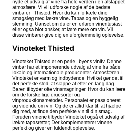
nyde et udvalg af vine fra hele verden i en afslappet
atmosfære. Vi vil udforske nogle af de bedste
vinbarer i Thisted. Hvor du kan forkæle dine
smagsløg med lækre vine. Tapas og en hyggelig
stemning. Uanset om du er en erfaren vinentusiast
eller også blot ønsker, at lære mere om vin. Vil
disse vinbarer give dig en uforglemmelig oplevelse.
Vinoteket Thisted
Vinoteket Thisted er en perle i byens vinliv. Denne
vinbar har et imponerende udvalg af vine fra både
lokale og internationale producenter. Atmosfæren i
Vinoteket er varm og indbydende. Hvilket gør det til
det perfekte sted, at slappe af efter en lang dag.
Baren tilbyder ofte vinsmagninger. Hvor du kan lære
om de forskellige druesorter og
vinproduktionsmetoder. Personalet er passioneret
og vidende om vin. Og de er altid klar til, at hjælpe
dig med, at finde den perfekte vin til din smag.
Foruden vinene tilbyder Vinoteket også et udvalg af
lækre tapasretter; Der komplementerer vinene
perfekt og giver en fuldendt oplevelse.