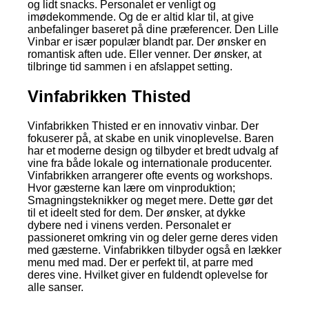
og lidt snacks. Personalet er venligt og
imødekommende. Og de er altid klar til, at give
anbefalinger baseret på dine præferencer. Den Lille
Vinbar er især populær blandt par. Der ønsker en
romantisk aften ude. Eller venner. Der ønsker, at
tilbringe tid sammen i en afslappet setting.
Vinfabrikken Thisted
Vinfabrikken Thisted er en innovativ vinbar. Der
fokuserer på, at skabe en unik vinoplevelse. Baren
har et moderne design og tilbyder et bredt udvalg af
vine fra både lokale og internationale producenter.
Vinfabrikken arrangerer ofte events og workshops.
Hvor gæsterne kan lære om vinproduktion;
Smagningsteknikker og meget mere. Dette gør det
til et ideelt sted for dem. Der ønsker, at dykke
dybere ned i vinens verden. Personalet er
passioneret omkring vin og deler gerne deres viden
med gæsterne. Vinfabrikken tilbyder også en lækker
menu med mad. Der er perfekt til, at parre med
deres vine. Hvilket giver en fuldendt oplevelse for
alle sanser.