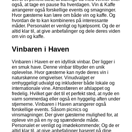
også, at tage en pause fra hverdagen. Vin & Kaffe
arrangerer også forskellige events og smagninger.
Hvor gæsterne kan lære om både vin og kaffe. Og
hvordan de to kan kombineres på interessante
måder. Personalet er venligt og hjælpsomt. Og de er
altid klar til, at give anbefalinger og dele deres viden
om vin og kaffe.
Vinbaren i Haven
Vinbaren i Haven er en idyllisk vinbar. Der ligger i
en smuk have. Denne vinbar tilbyder en unik
oplevelse. Hvor gæsterne kan nyde deres vin i
naturskønne omgivelser. Vinudvalget er
omhyggeligt udvalgt og inkluderer både lokale og
internationale vine. Atmosfæren er afslappet og
fredelig. Hvilket gør det til et perfekt sted, at nyde en
varm sommerdag eller også en hyggelig aften under
stjernerne. Vinbaren i Haven arrangerer også
forskellige events. Såsom picnics og
vinsmagninger. Der giver gæsterne mulighed for, at
opleve vin på en ny og spændende måde.
Personalet er venligt og imødekommende; Og de er
altid klar til, at give anbefalinger baseret på dine