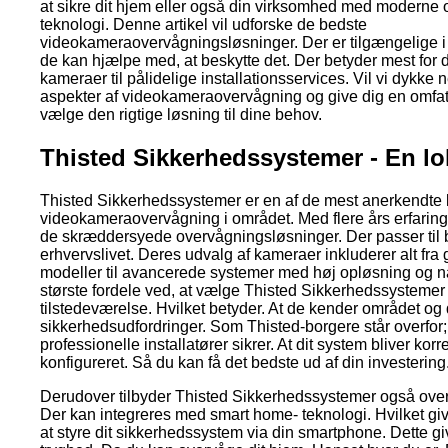
at sikre dit hjem eller også din virksomhed med moderne
teknologi. Denne artikel vil udforske de bedste
videokameraovervågningsløsninger. Der er tilgængelige i
de kan hjælpe med, at beskytte det. Der betyder mest for d
kameraer til pålidelige installationsservices. Vil vi dykke n
aspekter af videokameraovervågning og give dig en omfatt
vælge den rigtige løsning til dine behov.
Thisted Sikkerhedssystemer - En lo
Thisted Sikkerhedssystemer er en af de mest anerkendte 
videokameraovervågning i området. Med flere års erfaring 
de skræddersyede overvågningsløsninger. Der passer til 
erhvervslivet. Deres udvalg af kameraer inkluderer alt f
modeller til avancerede systemer med høj opløsning og na
største fordele ved, at vælge Thisted Sikkerhedssystemer 
tilstedeværelse. Hvilket betyder. At de kender området og 
sikkerhedsudfordringer. Som Thisted-borgere står overfor
professionelle installatører sikrer. At dit system bliver korre
konfigureret. Så du kan få det bedste ud af din investering
Derudover tilbyder Thisted Sikkerhedssystemer også ove
Der kan integreres med smart home- teknologi. Hvilket giv
at styre dit sikkerhedssystem via din smartphone. Dette gi