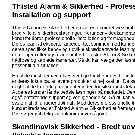
Thisted Alarm & Sikkerhed - Profes
installation og support
Thisted Alarm & Sikkerhed er en velrenommeret virksomhe
bred vifte af sikkerhedsløsninger. Herunder videokamera
kendt for deres professionelle installation og fremragend
Deres team af eksperter arbejder tæt sammen med kunderne
deres specifikke behov og udvikle skræddersyede løsninge
deres hjem eller også virksomhed; Thisted Alarm & Sikke
trådløse og kablede kameraer. Så du kan vælge den løsni
passer til din situation.
En af de mest bemærkelsesværdige funktioner ved Thist
er deres fokus på, at levere produkter af høj kvalitet. De
nogle af de førende producenter inden for sikkerheds teknol
At deres kunder får de bedste løsninger på markedet. Der
også omfattende support og vedligeholdelse. Så du kan væ
system altid fungerer optimalt. Med deres professionelle t
kundetilfredshed er Thisted Alarm & Sikkerhed et fremrag
Der søger pålidelig videokameraovervågning.
Skandinavisk Sikkerhed - Bredt udv