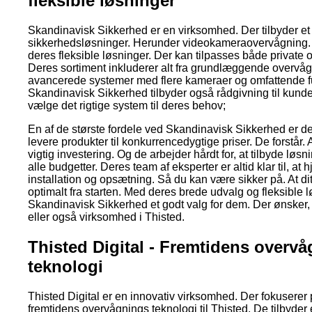
fleksible løsninger
Skandinavisk Sikkerhed er en virksomhed. Der tilbyder et 
sikkerhedsløsninger. Herunder videokameraovervågning. 
deres fleksible løsninger. Der kan tilpasses både private o
Deres sortiment inkluderer alt fra grundlæggende overvåg
avancerede systemer med flere kameraer og omfattende f
Skandinavisk Sikkerhed tilbyder også rådgivning til kunde
vælge det rigtige system til deres behov;
En af de største fordele ved Skandinavisk Sikkerhed er de
levere produkter til konkurrencedygtige priser. De forstår. 
vigtig investering. Og de arbejder hårdt for, at tilbyde løsni
alle budgetter. Deres team af eksperter er altid klar til, at
installation og opsætning. Så du kan være sikker på. At di
optimalt fra starten. Med deres brede udvalg og fleksible l
Skandinavisk Sikkerhed et godt valg for dem. Der ønsker, 
eller også virksomhed i Thisted.
Thisted Digital - Fremtidens overv
teknologi
Thisted Digital er en innovativ virksomhed. Der fokuserer 
fremtidens overvågnings teknologi til Thisted. De tilbyder 