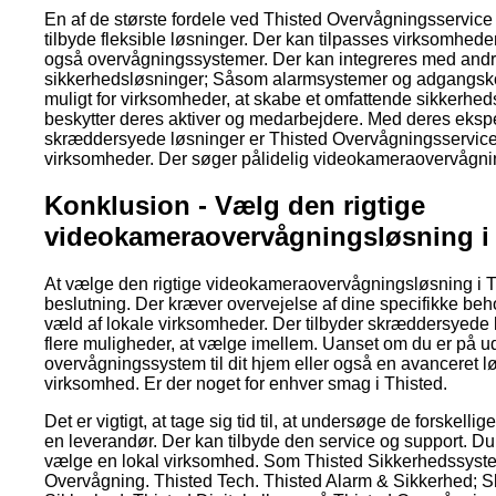
En af de største fordele ved Thisted Overvågningsservice 
tilbyde fleksible løsninger. Der kan tilpasses virksomhede
også overvågningssystemer. Der kan integreres med and
sikkerhedsløsninger; Såsom alarmsystemer og adgangskon
muligt for virksomheder, at skabe et omfattende sikkerhe
beskytter deres aktiver og medarbejdere. Med deres ekspe
skræddersyede løsninger er Thisted Overvågningsservice e
virksomheder. Der søger pålidelig videokameraovervågni
Konklusion - Vælg den rigtige
videokameraovervågningsløsning i
At vælge den rigtige videokameraovervågningsløsning i Th
beslutning. Der kræver overvejelse af dine specifikke be
væld af lokale virksomheder. Der tilbyder skræddersyede 
flere muligheder, at vælge imellem. Uanset om du er på udk
overvågningssystem til dit hjem eller også en avanceret lø
virksomhed. Er der noget for enhver smag i Thisted.
Det er vigtigt, at tage sig tid til, at undersøge de forskell
en leverandør. Der kan tilbyde den service og support. Du 
vælge en lokal virksomhed. Som Thisted Sikkerhedssyst
Overvågning. Thisted Tech. Thisted Alarm & Sikkerhed; 