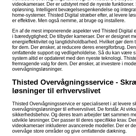
videokameraer. Der er udstyret med de nyeste funktioner
opløsning. Intelligent bevægelsesgenkendelse og integra
home-systemer. Thisted Digital stræber efter, at levere lø
er effektive. Men også nemme, at bruge og installere.
En af de mest imponerende aspekter ved Thisted Digital
i bæredygtighed; De tilbyder kameraer. Der er designet m
energieffektivitet og langtidsholdbarhed. Hvilket gør dem ti
for dem. Der ønsker, at reducere deres energiforbrug. Der
omfattende support og vedligeholdelse. Så du kan være sik
system altid er opdateret med den nyeste teknologi. Thiste
fremragende valg for dem. Der ønsker, at investere i mo
overvågningsløsninger.
Thisted Overvågningsservice - Sk
løsninger til erhvervslivet
Thisted Overvågningsservice er specialiseret i at levere
overvågningsløsninger til erhvervslivet. De forstår. At vi
sikkerhedsbehov. Og deres team arbejder tæt sammen med
udvikle løsninger. Der passer til deres specifikke krav. De
videokameraer inkluderer avancerede modeller. Der er desi
overvåge store områder og give omfattende dækning.