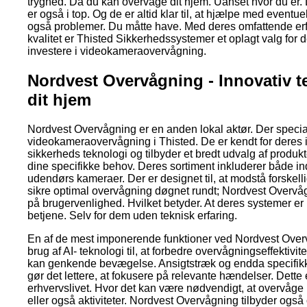
tryghed. Da du kan overvåge dit hjem. Uanset hvor du er
er også i top. Og de er altid klar til, at hjælpe med eventu
også problemer. Du måtte have. Med deres omfattende erf
kvalitet er Thisted Sikkerhedssystemer et oplagt valg for 
investere i videokameraovervågning.
Nordvest Overvågning - Innovativ te
dit hjem
Nordvest Overvågning er en anden lokal aktør. Der special
videokameraovervågning i Thisted. De er kendt for deres in
sikkerheds teknologi og tilbyder et bredt udvalg af produkt
dine specifikke behov. Deres sortiment inkluderer både i
udendørs kameraer. Der er designet til, at modstå forskell
sikre optimal overvågning døgnet rundt; Nordvest Overvå
på brugervenlighed. Hvilket betyder. At deres systemer er le
betjene. Selv for dem uden teknisk erfaring.
En af de mest imponerende funktioner ved Nordvest Over
brug af AI- teknologi til, at forbedre overvågningseffektiv
kan genkende bevægelse. Ansigtstræk og endda specifikke
gør det lettere, at fokusere på relevante hændelser. Dette e
erhvervslivet. Hvor det kan være nødvendigt, at overvåg
eller også aktiviteter. Nordvest Overvågning tilbyder ogs