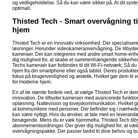
og vedligeholdelse. Så du kan være sikker på. At dit syste
optimalt.
Thisted Tech - Smart overvågning t
hjem
Thisted Tech er en innovativ virksomhed. Der specialisere
løsninger. Herunder videokameraovervågning. De tilbyder 
kameraer. Der kan integreres med andre smart home-enhed
dig mulighed for, at skabe et sammenhængende sikkerhe
Techs kameraer kan forbindes til dit Wi-Fi-netværk; Så du
hjem fra din smartphone eller også tablet. Deres produkte
fokus på brugervenlighed og æstetik. Hvilket gør dem til 
for moderne hjem.
En af de største fordele ved, at vælge Thisted Tech er der
innovation. De tilbyder kameraer med avancerede funkti
opløsning. Nattevision og tovejskommunikation. Hvilket gi
at kommunikere med personer. Der befinder sig i nærhede
kan være nyttigt. Hvis du ønsker, at tale med en leverandø
besøgende. Mens du er væk hjemmefra. Thisted Tech tilby
abonnementsordninger. Der giver dig mulighed for, at væ
overvågningspakke. Der passer bedst til dine behov og b