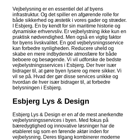
Vejbelysning er en essentiel del af byens
infrastruktur. Og det spiller en afgørende rolle for
både sikkerhed og æstetik i vores gader og stræder.
I Esbjerg. En by kendt for sin maritime historie og
dynamiske erhvervsliv. Er vejbelystning ikke kun en
praktisk nødvendighed. Men også en vigtig faktor
for byens livskvalitet. En god vejbelysningsservice
kan forbedre synligheden. Reducere uheld og
skabe en mere indbydende atmosfære for både
beboere og besøgende. Vi vil udforske de bedste
vejbelystningsservices i Esbjerg. Der hver især
bidrager til, at gøre byen lysere og mere sikker. Vi
vil se på. Hvad der gør disse services unikke og
hvordan de hver især bidrager til, at forbedre
belysningen i Esbjerg.
Esbjerg Lys & Design
Esbjerg Lys & Design er en af de mest anerkendte
vejbelysningsservices i byen. Med fokus på
bæredygtighed og innovative løsninger har de
etableret sig som en førende aktør inden for
vejbelysning. Deres tilgang kombinerer moderne