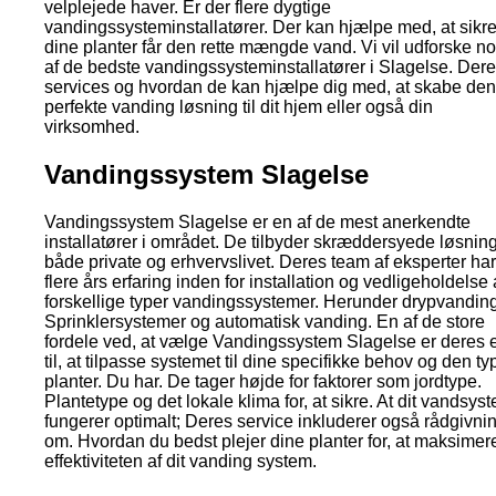
velplejede haver. Er der flere dygtige
vandingssysteminstallatører. Der kan hjælpe med, at sikre
dine planter får den rette mængde vand. Vi vil udforske n
af de bedste vandingssysteminstallatører i Slagelse. Der
services og hvordan de kan hjælpe dig med, at skabe den
perfekte vanding løsning til dit hjem eller også din
virksomhed.
Vandingssystem Slagelse
Vandingssystem Slagelse er en af de mest anerkendte
installatører i området. De tilbyder skræddersyede løsninge
både private og erhvervslivet. Deres team af eksperter har
flere års erfaring inden for installation og vedligeholdelse 
forskellige typer vandingssystemer. Herunder drypvanding
Sprinklersystemer og automatisk vanding. En af de store
fordele ved, at vælge Vandingssystem Slagelse er deres 
til, at tilpasse systemet til dine specifikke behov og den ty
planter. Du har. De tager højde for faktorer som jordtype.
Plantetype og det lokale klima for, at sikre. At dit vandsys
fungerer optimalt; Deres service inkluderer også rådgivni
om. Hvordan du bedst plejer dine planter for, at maksimer
effektiviteten af dit vanding system.