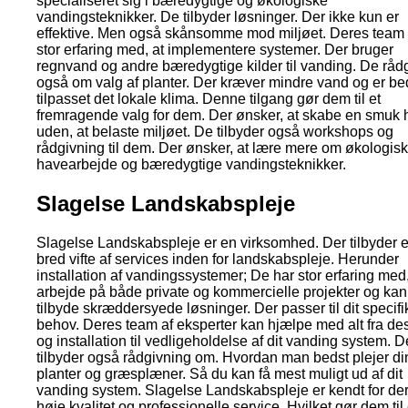
specialiseret sig i bæredygtige og økologiske
vandingsteknikker. De tilbyder løsninger. Der ikke kun er
effektive. Men også skånsomme mod miljøet. Deres team
stor erfaring med, at implementere systemer. Der bruger
regnvand og andre bæredygtige kilder til vanding. De råd
også om valg af planter. Der kræver mindre vand og er be
tilpasset det lokale klima. Denne tilgang gør dem til et
fremragende valg for dem. Der ønsker, at skabe en smuk
uden, at belaste miljøet. De tilbyder også workshops og
rådgivning til dem. Der ønsker, at lære mere om økologisk
havearbejde og bæredygtige vandingsteknikker.
Slagelse Landskabspleje
Slagelse Landskabspleje er en virksomhed. Der tilbyder 
bred vifte af services inden for landskabspleje. Herunder
installation af vandingssystemer; De har stor erfaring med,
arbejde på både private og kommercielle projekter og kan
tilbyde skræddersyede løsninger. Der passer til dit specif
behov. Deres team af eksperter kan hjælpe med alt fra de
og installation til vedligeholdelse af dit vanding system. D
tilbyder også rådgivning om. Hvordan man bedst plejer di
planter og græsplæner. Så du kan få mest muligt ud af dit
vanding system. Slagelse Landskabspleje er kendt for de
høje kvalitet og professionelle service. Hvilket gør dem til 