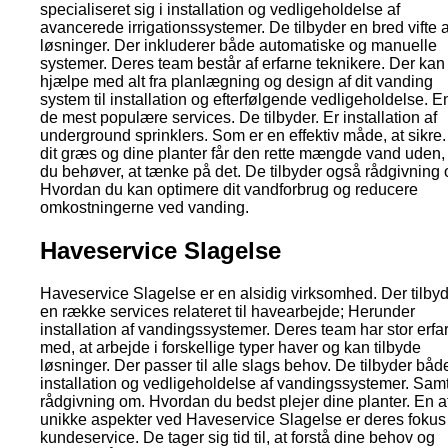
specialiseret sig i installation og vedligeholdelse af
avancerede irrigationssystemer. De tilbyder en bred vifte a
løsninger. Der inkluderer både automatiske og manuelle
systemer. Deres team består af erfarne teknikere. Der kan
hjælpe med alt fra planlægning og design af dit vanding
system til installation og efterfølgende vedligeholdelse. E
de mest populære services. De tilbyder. Er installation af
underground sprinklers. Som er en effektiv måde, at sikre.
dit græs og dine planter får den rette mængde vand uden, 
du behøver, at tænke på det. De tilbyder også rådgivning
Hvordan du kan optimere dit vandforbrug og reducere
omkostningerne ved vanding.
Haveservice Slagelse
Haveservice Slagelse er en alsidig virksomhed. Der tilby
en række services relateret til havearbejde; Herunder
installation af vandingssystemer. Deres team har stor erfa
med, at arbejde i forskellige typer haver og kan tilbyde
løsninger. Der passer til alle slags behov. De tilbyder båd
installation og vedligeholdelse af vandingssystemer. Sam
rådgivning om. Hvordan du bedst plejer dine planter. En a
unikke aspekter ved Haveservice Slagelse er deres fokus
kundeservice. De tager sig tid til, at forstå dine behov og