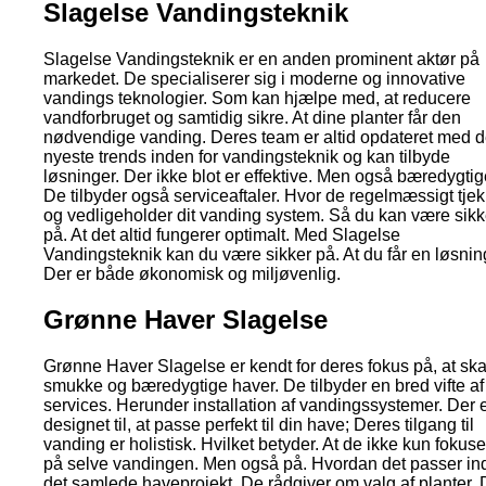
Slagelse Vandingsteknik
Slagelse Vandingsteknik er en anden prominent aktør på
markedet. De specialiserer sig i moderne og innovative
vandings teknologier. Som kan hjælpe med, at reducere
vandforbruget og samtidig sikre. At dine planter får den
nødvendige vanding. Deres team er altid opdateret med 
nyeste trends inden for vandingsteknik og kan tilbyde
løsninger. Der ikke blot er effektive. Men også bæredygtig
De tilbyder også serviceaftaler. Hvor de regelmæssigt tjek
og vedligeholder dit vanding system. Så du kan være sikk
på. At det altid fungerer optimalt. Med Slagelse
Vandingsteknik kan du være sikker på. At du får en løsnin
Der er både økonomisk og miljøvenlig.
Grønne Haver Slagelse
Grønne Haver Slagelse er kendt for deres fokus på, at sk
smukke og bæredygtige haver. De tilbyder en bred vifte af
services. Herunder installation af vandingssystemer. Der 
designet til, at passe perfekt til din have; Deres tilgang til
vanding er holistisk. Hvilket betyder. At de ikke kun fokuse
på selve vandingen. Men også på. Hvordan det passer ind
det samlede haveprojekt. De rådgiver om valg af planter. 