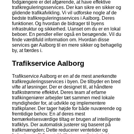
fodgængere er det afgørende, at have effektive
trafikreguleringsservices. Der kan sikre en sikker og
glidende trafikafvikling. Vi vil udforske nogle af de
bedste trafikreguleringsservices i Aalborg. Deres
funktioner. Og hvordan de bidrager til byens
infrastruktur og sikkerhed. Uanset om du er en lokal
beboer. En pendler eller også en besøgende. Vil du
finde værdifuld information om. Hvordan disse
services gør Aalborg til en mere sikker og behagelig
by, at færdes i.
Trafikservice Aalborg
Trafikservice Aalborg er en af de mest anerkendte
trafikreguleringsservices i byen. De tilbyder en bred
vifte af løsninger. Der er designet til, at håndtere
trafikstrømme effektivt. Deres team af erfarne
trafikingeniører arbejder tæt sammen med lokale
myndigheder for, at udvikle og implementere
trafikplaner. Der tager højde for både nuværende og
fremtidige behov. En af deres mest
bemærkelsesværdige tiltag er brugen af intelligente
trafiklys. Der automatisk justerer sig baseret på
trafikmængden; Dette reducerer ventetider og