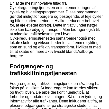
En af de mest innovative tiltag fra
Cykelreguleringstjenesten er implementeringen af
cykel- og bildelingsprogrammer. Disse programmer
gør det muligt for borgere og besøgende, at leje cykler
og biler i kortere perioder. Hvilket reducerer behovet
for, at eje et eget køretøj. Dette initiativ understøtter
ikke kun bæredygtig transport. Men bidrager også til,
at mindske trafikbelastningen i byen.
Cykelreguleringstjenesten samarbejder også med
lokale skoler og virksomheder for, at fremme cykling
som en sund og effektiv transportform. Hvilket er med
til, at skabe en mere aktiv livsstil blandt Aalborgs
borgere.
Fodgænger- og
trafikskiltningstjenesten
Fodgænger- og trafikskiltningstjenesten i Aalborg har
fokus på, at sikre. At fodgængere kan færdes sikkert
og trygt i byen. De arbejder kontinuerligt på, at
forbedre og opdatere skiltningen; Så den er tydelig og
informativ for alle trafikanter. Dette inkluderer alt fra, at
placere fodgængerfelter på strategiske steder til, at