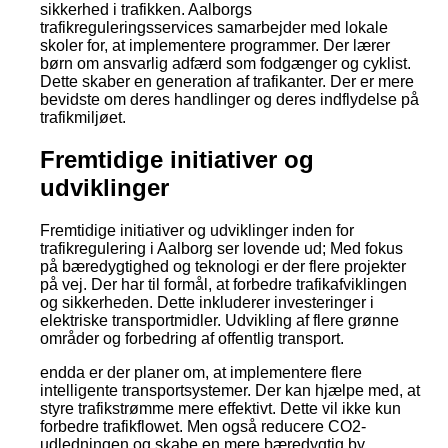
sikkerhed i trafikken. Aalborgs
trafikreguleringsservices samarbejder med lokale
skoler for, at implementere programmer. Der lærer
børn om ansvarlig adfærd som fodgænger og cyklist.
Dette skaber en generation af trafikanter. Der er mere
bevidste om deres handlinger og deres indflydelse på
trafikmiljøet.
Fremtidige initiativer og
udviklinger
Fremtidige initiativer og udviklinger inden for
trafikregulering i Aalborg ser lovende ud; Med fokus
på bæredygtighed og teknologi er der flere projekter
på vej. Der har til formål, at forbedre trafikafviklingen
og sikkerheden. Dette inkluderer investeringer i
elektriske transportmidler. Udvikling af flere grønne
områder og forbedring af offentlig transport.
endda er der planer om, at implementere flere
intelligente transportsystemer. Der kan hjælpe med, at
styre trafikstrømme mere effektivt. Dette vil ikke kun
forbedre trafikflowet. Men også reducere CO2-
udledningen og skabe en mere bæredygtig by.