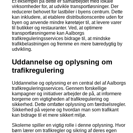
Et eksempel på dette er samarbejdet med lokale
virksomheder for, at udvikle transportløsninger. Der
reducerer behovet for lastbiler i byens centrum. Dette
kan inkludere, at etablere distributionscentre uden for
byen og anvende mindre køretøjer til, at levere varer
til butikker og restauranter. Ved, at optimere
transportløsningerne kan Aalborgs
trafikreguleringsservices bidrage til, at mindske
trafikbelastningen og fremme en mere bæredygtig by
udvikling.
Uddannelse og oplysning om
trafikregulering
Uddannelse og oplysning er en central del af Aalborgs
trafikreguleringsservices. Gennem forskellige
kampagner og initiativer arbejder de på, at informere
borgerne om vigtigheden af trafikregulering og
sikkerhed. Dette omfatter oplysning om færdselsregler.
Sikkerhed på vejene og hvordan man som trafikant
kan bidrage til et mere sikkert miljø.
Skolerne spiller en vigtig rolle i denne oplysning. Hvor
børn lærer om trafikregler og sikring af deres egen