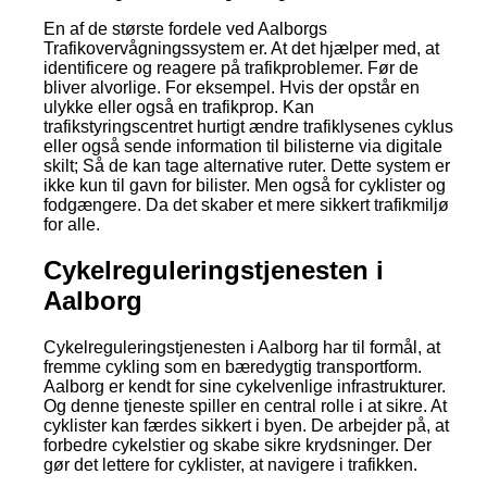
En af de største fordele ved Aalborgs
Trafikovervågningssystem er. At det hjælper med, at
identificere og reagere på trafikproblemer. Før de
bliver alvorlige. For eksempel. Hvis der opstår en
ulykke eller også en trafikprop. Kan
trafikstyringscentret hurtigt ændre trafiklysenes cyklus
eller også sende information til bilisterne via digitale
skilt; Så de kan tage alternative ruter. Dette system er
ikke kun til gavn for bilister. Men også for cyklister og
fodgængere. Da det skaber et mere sikkert trafikmiljø
for alle.
Cykelreguleringstjenesten i
Aalborg
Cykelreguleringstjenesten i Aalborg har til formål, at
fremme cykling som en bæredygtig transportform.
Aalborg er kendt for sine cykelvenlige infrastrukturer.
Og denne tjeneste spiller en central rolle i at sikre. At
cyklister kan færdes sikkert i byen. De arbejder på, at
forbedre cykelstier og skabe sikre krydsninger. Der
gør det lettere for cyklister, at navigere i trafikken.