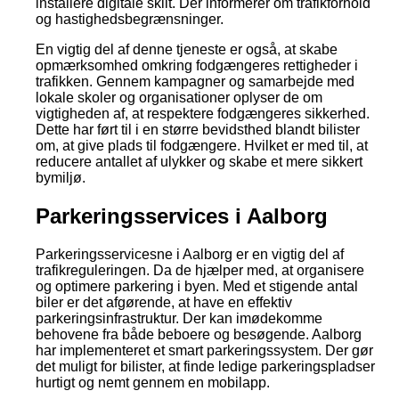
installere digitale skilt. Der informerer om trafikforhold
og hastighedsbegrænsninger.
En vigtig del af denne tjeneste er også, at skabe
opmærksomhed omkring fodgængeres rettigheder i
trafikken. Gennem kampagner og samarbejde med
lokale skoler og organisationer oplyser de om
vigtigheden af, at respektere fodgængeres sikkerhed.
Dette har ført til i en større bevidsthed blandt bilister
om, at give plads til fodgængere. Hvilket er med til, at
reducere antallet af ulykker og skabe et mere sikkert
bymiljø.
Parkeringsservices i Aalborg
Parkeringsservicesne i Aalborg er en vigtig del af
trafikreguleringen. Da de hjælper med, at organisere
og optimere parkering i byen. Med et stigende antal
biler er det afgørende, at have en effektiv
parkeringsinfrastruktur. Der kan imødekomme
behovene fra både beboere og besøgende. Aalborg
har implementeret et smart parkeringssystem. Der gør
det muligt for bilister, at finde ledige parkeringspladser
hurtigt og nemt gennem en mobilapp.