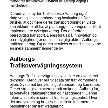
forbedrer trafikflowet. Hvilket er særligt vigtigt i
myldretiden.
Derudover tilbyder Trafikservice Aalborg også
rådgivning til virksomheder og institutioner. Der
ønsker, at optimere deres transportløsninger. Dette
kan inkludere alt fra, at planlægge leveringsruter til, at
implementere cykelparkering. Der opfordrer til
bæredygtig transport. Deres fokus på innovation og
bæredygtighed gør dem til en vigtig aktør i Aalborgs
trafikregulering. Og deres services er med til, at skabe
en mere sammenhængende by.
Aalborgs
Trafikovervågningssystem
Aalborgs Trafikovervågningssystem er en avanceret
teknologi. Der giver realtidsdata om trafikforholdene i
byen. Systemet benytter sig af sensorer og kameraer.
Der er strategisk placeret rundt omkring i Aalborg for,
at overvåge trafikmængden og hastigheden. Denne
information bliver sendt til trafikstyringscentret. Hvor
det analyseres og bruges til, at træffe informerede
beslutninger om trafikregulering.