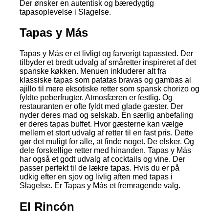
Der ønsker en autentisk og bæredygtig
tapasoplevelse i Slagelse.
Tapas y Más
Tapas y Más er et livligt og farverigt tapassted. Der
tilbyder et bredt udvalg af småretter inspireret af det
spanske køkken. Menuen inkluderer alt fra
klassiske tapas som patatas bravas og gambas al
ajillo til mere eksotiske retter som spansk chorizo og
fyldte peberfrugter. Atmosfæren er festlig. Og
restauranten er ofte fyldt med glade gæster. Der
nyder deres mad og selskab. En særlig anbefaling
er deres tapas buffet. Hvor gæsterne kan vælge
mellem et stort udvalg af retter til en fast pris. Dette
gør det muligt for alle, at finde noget. De elsker. Og
dele forskellige retter med hinanden. Tapas y Más
har også et godt udvalg af cocktails og vine. Der
passer perfekt til de lækre tapas. Hvis du er på
udkig efter en sjov og livlig aften med tapas i
Slagelse. Er Tapas y Más et fremragende valg.
El Rincón