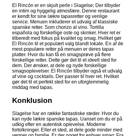
El Rincón er en skjult perle i Slagelse; Der tilbyder
en intim og hyggelig atmosfære. Denne restaurant
er kendt for sine lækre tapasretter og venlige
service. Menuen inkluderer et udvalg af klassiske
spanske retter. Som chorizo al vino. Tortilla
española og forskellige oste og skinker. Hver ret er
tilberedt med fokus på kvalitet og smag. Hvilket gør
El Rincón til et populært valg blandt lokale. En af de
mest populære retter på menuen er deres tapas
platter. Hvor du kan få en smagsprøve på flere
forskellige retter. Dette gør det til et ideelt sted for
dem. Der ønsker, at dele og nyde forskellige
smagsoplevelser. El Rincón tilbyder også et udvalg
af vine og cocktails. Der passer til hver ret. Hvilket
gør det til et perfekt sted for en uforglemmelig
middag med tapas.
Konklusion
Slagelse har en række fantastiske steder. Hvor du
kan nyde lækre spanske tapas. Uanset om du er på
udkig efter en autentisk oplevelse. Moderne
fortolkninger. Eller et sted, at dele gode minder med
venner og familie. Er der noget for enhver smag; Fra