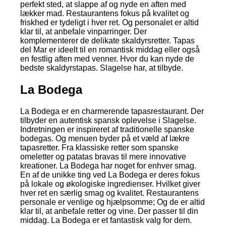
perfekt sted, at slappe af og nyde en aften med
lækker mad. Restaurantens fokus på kvalitet og
friskhed er tydeligt i hver ret. Og personalet er altid
klar til, at anbefale vinparringer. Der
komplementerer de delikate skaldyrsretter. Tapas
del Mar er ideelt til en romantisk middag eller også
en festlig aften med venner. Hvor du kan nyde de
bedste skaldyrstapas. Slagelse har, at tilbyde.
La Bodega
La Bodega er en charmerende tapasrestaurant. Der
tilbyder en autentisk spansk oplevelse i Slagelse.
Indretningen er inspireret af traditionelle spanske
bodegas. Og menuen byder på et væld af lækre
tapasretter. Fra klassiske retter som spanske
omeletter og patatas bravas til mere innovative
kreationer. La Bodega har noget for enhver smag.
En af de unikke ting ved La Bodega er deres fokus
på lokale og økologiske ingredienser. Hvilket giver
hver ret en særlig smag og kvalitet. Restaurantens
personale er venlige og hjælpsomme; Og de er altid
klar til, at anbefale retter og vine. Der passer til din
middag. La Bodega er et fantastisk valg for dem.