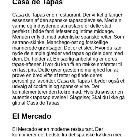
Casa de Tapas
Casa de Tapas er en restaurant. Der virkelig fanger
essensen af den spanske tapasoplevelse. Med sin
varme og indbydende atmosfære er dette sted
perfekt til både familiefester og intime middage.
Menuen er fyldt med autentiske spanske retter. Som
serrano-skinke. Manchego-ost og forskellige
marinerede grøntsager. Det er et sted. Hvor du kan
nyde de simple glæder ved tapas og dele dem med
dem. Du holder af. En særlig anbefaling er deres
tapas-aftener. Hvor du kan få en række småretter til
en fast pris. Dette giver gæsterne mulighed for, at
prøve en bred vifte af retter og finde deres
personlige favoritter. Casa de Tapas tilbyder også et
udvalg af cocktails og spanske vine. Der
komplementerer den lækre mad. Hvis du ønsker en
autentisk tapasoplevelse i Slagelse; Skal du ikke gå
glip af Casa de Tapas.
El Mercado
El Mercado er en moderne restaurant. Der
kombinerer det bedste fra det spanske køkken med