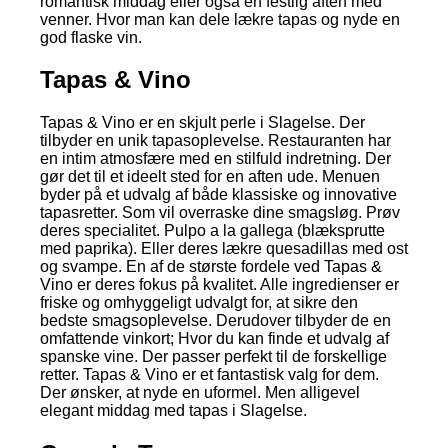
romantisk middag eller også en festlig aften med
venner. Hvor man kan dele lækre tapas og nyde en
god flaske vin.
Tapas & Vino
Tapas & Vino er en skjult perle i Slagelse. Der
tilbyder en unik tapasoplevelse. Restauranten har
en intim atmosfære med en stilfuld indretning. Der
gør det til et ideelt sted for en aften ude. Menuen
byder på et udvalg af både klassiske og innovative
tapasretter. Som vil overraske dine smagsløg. Prøv
deres specialitet. Pulpo a la gallega (blæksprutte
med paprika). Eller deres lækre quesadillas med ost
og svampe. En af de største fordele ved Tapas &
Vino er deres fokus på kvalitet. Alle ingredienser er
friske og omhyggeligt udvalgt for, at sikre den
bedste smagsoplevelse. Derudover tilbyder de en
omfattende vinkort; Hvor du kan finde et udvalg af
spanske vine. Der passer perfekt til de forskellige
retter. Tapas & Vino er et fantastisk valg for dem.
Der ønsker, at nyde en uformel. Men alligevel
elegant middag med tapas i Slagelse.