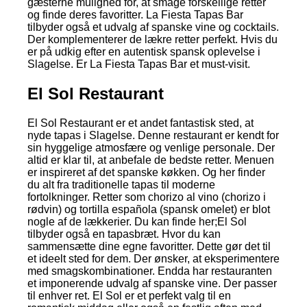
gæsterne mulighed for, at smage forskellige retter
og finde deres favoritter. La Fiesta Tapas Bar
tilbyder også et udvalg af spanske vine og cocktails.
Der komplementerer de lækre retter perfekt. Hvis du
er på udkig efter en autentisk spansk oplevelse i
Slagelse. Er La Fiesta Tapas Bar et must-visit.
El Sol Restaurant
El Sol Restaurant er et andet fantastisk sted, at
nyde tapas i Slagelse. Denne restaurant er kendt for
sin hyggelige atmosfære og venlige personale. Der
altid er klar til, at anbefale de bedste retter. Menuen
er inspireret af det spanske køkken. Og her finder
du alt fra traditionelle tapas til moderne
fortolkninger. Retter som chorizo al vino (chorizo i
rødvin) og tortilla española (spansk omelet) er blot
nogle af de lækkerier. Du kan finde her;El Sol
tilbyder også en tapasbræt. Hvor du kan
sammensætte dine egne favoritter. Dette gør det til
et ideelt sted for dem. Der ønsker, at eksperimentere
med smagskombinationer. Endda har restauranten
et imponerende udvalg af spanske vine. Der passer
til enhver ret. El Sol er et perfekt valg til en