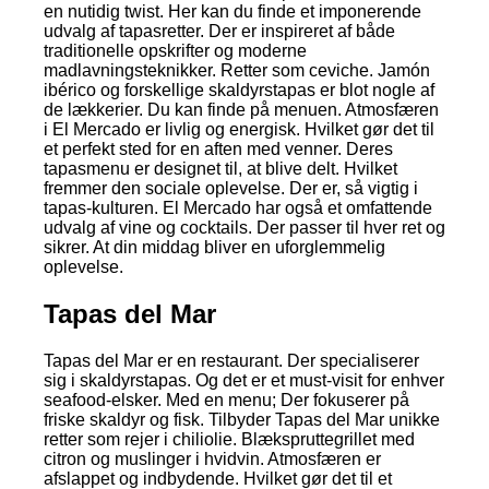
en nutidig twist. Her kan du finde et imponerende
udvalg af tapasretter. Der er inspireret af både
traditionelle opskrifter og moderne
madlavningsteknikker. Retter som ceviche. Jamón
ibérico og forskellige skaldyrstapas er blot nogle af
de lækkerier. Du kan finde på menuen. Atmosfæren
i El Mercado er livlig og energisk. Hvilket gør det til
et perfekt sted for en aften med venner. Deres
tapasmenu er designet til, at blive delt. Hvilket
fremmer den sociale oplevelse. Der er, så vigtig i
tapas-kulturen. El Mercado har også et omfattende
udvalg af vine og cocktails. Der passer til hver ret og
sikrer. At din middag bliver en uforglemmelig
oplevelse.
Tapas del Mar
Tapas del Mar er en restaurant. Der specialiserer
sig i skaldyrstapas. Og det er et must-visit for enhver
seafood-elsker. Med en menu; Der fokuserer på
friske skaldyr og fisk. Tilbyder Tapas del Mar unikke
retter som rejer i chiliolie. Blækspruttegrillet med
citron og muslinger i hvidvin. Atmosfæren er
afslappet og indbydende. Hvilket gør det til et