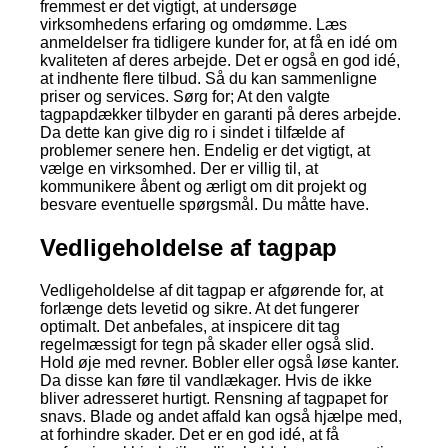
fremmest er det vigtigt, at undersøge
virksomhedens erfaring og omdømme. Læs
anmeldelser fra tidligere kunder for, at få en idé om
kvaliteten af deres arbejde. Det er også en god idé,
at indhente flere tilbud. Så du kan sammenligne
priser og services. Sørg for; At den valgte
tagpapdækker tilbyder en garanti på deres arbejde.
Da dette kan give dig ro i sindet i tilfælde af
problemer senere hen. Endelig er det vigtigt, at
vælge en virksomhed. Der er villig til, at
kommunikere åbent og ærligt om dit projekt og
besvare eventuelle spørgsmål. Du måtte have.
Vedligeholdelse af tagpap
Vedligeholdelse af dit tagpap er afgørende for, at
forlænge dets levetid og sikre. At det fungerer
optimalt. Det anbefales, at inspicere dit tag
regelmæssigt for tegn på skader eller også slid.
Hold øje med revner. Bobler eller også løse kanter.
Da disse kan føre til vandlækager. Hvis de ikke
bliver adresseret hurtigt. Rensning af tagpapet for
snavs. Blade og andet affald kan også hjælpe med,
at forhindre skader. Det er en god idé, at få