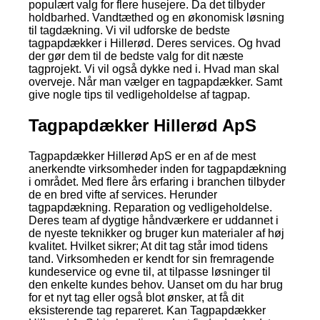
populært valg for flere husejere. Da det tilbyder
holdbarhed. Vandtæthed og en økonomisk løsning
til tagdækning. Vi vil udforske de bedste
tagpapdækker i Hillerød. Deres services. Og hvad
der gør dem til de bedste valg for dit næste
tagprojekt. Vi vil også dykke ned i. Hvad man skal
overveje. Når man vælger en tagpapdækker. Samt
give nogle tips til vedligeholdelse af tagpap.
Tagpapdækker Hillerød ApS
Tagpapdækker Hillerød ApS er en af de mest
anerkendte virksomheder inden for tagpapdækning
i området. Med flere års erfaring i branchen tilbyder
de en bred vifte af services. Herunder
tagpapdækning. Reparation og vedligeholdelse.
Deres team af dygtige håndværkere er uddannet i
de nyeste teknikker og bruger kun materialer af høj
kvalitet. Hvilket sikrer; At dit tag står imod tidens
tand. Virksomheden er kendt for sin fremragende
kundeservice og evne til, at tilpasse løsninger til
den enkelte kundes behov. Uanset om du har brug
for et nyt tag eller også blot ønsker, at få dit
eksisterende tag repareret. Kan Tagpapdækker