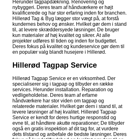
Herunder tagpapdækning. Renovering og
nybyggeri. Deres team af håndværkere er højt
kvalificerede og har stor erfaring inden for branchen.
Hillerød Tag & Byg lægger stor vægt på, at forstå
kundernes behov og ønsker. Hvilket gør dem i stand
til, at levere skræddersyede løsninger. De bruger
kun materialer af høj kvalitet og sikrer. At alle
projekter udføres til tiden og inden for budgettet.
Deres fokus på kvalitet og kundeservice gør dem til
en populær valg blandt husejere i Hillerød.
Hillerød Tagpap Service
Hillerød Tagpap Service er en virksomhed. Der
specialiserer sig i tagpap og tilbyder en række
services. Herunder installation. Reparation og
vedligeholdelse. Deres team af erfarne
håndværkere har stor viden om tagpap og
relaterede materialer. Hvilket gør dem i stand til, at
levere løsninger af høj kvalitet. Hillerød Tagpap
Service er kendt for deres hurtige responstid og
evne til, at håndtere akutte reparationer; De tilbyder
også en gratis inspektion af dit tag for, at vurdere
dets tilstand og anbefale de bedste løsninger. Deres