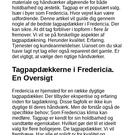
materiale og håndværker afgørende for både
holdbarhed og æstetik. Tagpap er et populært valg.
Især i byer som Fredericia. Hvor vejret kan være
udfordrende. Denne artikel vil guide dig gennem
nogle af de bedste tagpapdækker i Fredericia. Der
kan sikre. At dit tag forbliver i topform i flere år
fremover. Vi vil se på forskellige aspekter af
tagpapdækning. Herunder kvalitet. Erfaring.
Tjenester og kundeanmeldelser. Uanset om du skal
have lagt nyt tag eller også repareret det gamle. Er
det vigtigt, at vælge den rigtige håndværker.
Tagpapdækkerne i Fredericia.
En Oversigt
Fredericia er hjemsted for en række dygtige
tagpapdækker. Der tilbyder ekspertise og erfaring
inden for tagdækning. Disse fagfolk er ikke kun
dygtige til deres håndværk. Men de forstår også de
specifikke behov; Som Fredericias klima kan
medføre. Tagpap er kendt for sin holdbarhed og
vandtætte egenskaber. Hvilket gør det til et ideelt
valg for flere boligejere. De tagpapdækker. Vi vil
fremhæve. Har alle et solidt ry for kvalitet og