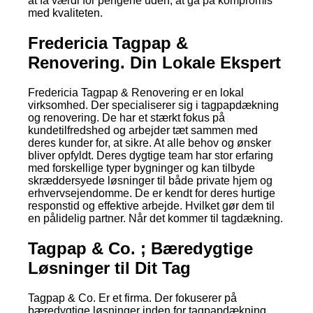
at få værdi for pengene uden, at gå på kompromis
med kvaliteten.
Fredericia Tagpap &
Renovering. Din Lokale Ekspert
Fredericia Tagpap & Renovering er en lokal
virksomhed. Der specialiserer sig i tagpapdækning
og renovering. De har et stærkt fokus på
kundetilfredshed og arbejder tæt sammen med
deres kunder for, at sikre. At alle behov og ønsker
bliver opfyldt. Deres dygtige team har stor erfaring
med forskellige typer bygninger og kan tilbyde
skræddersyede løsninger til både private hjem og
erhvervsejendomme. De er kendt for deres hurtige
responstid og effektive arbejde. Hvilket gør dem til
en pålidelig partner. Når det kommer til tagdækning.
Tagpap & Co. ; Bæredygtige
Løsninger til Dit Tag
Tagpap & Co. Er et firma. Der fokuserer på
bæredygtige løsninger inden for tagpapdækning.