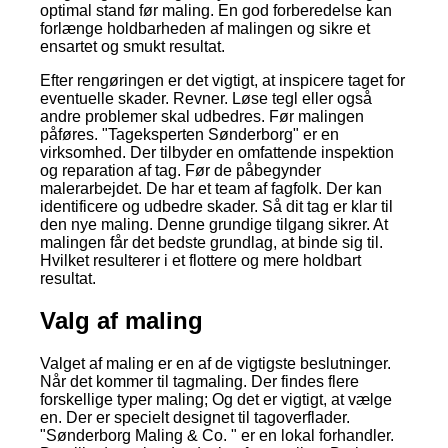
optimal stand før maling. En god forberedelse kan
forlænge holdbarheden af malingen og sikre et
ensartet og smukt resultat.
Efter rengøringen er det vigtigt, at inspicere taget for
eventuelle skader. Revner. Løse tegl eller også
andre problemer skal udbedres. Før malingen
påføres. "Tageksperten Sønderborg" er en
virksomhed. Der tilbyder en omfattende inspektion
og reparation af tag. Før de påbegynder
malerarbejdet. De har et team af fagfolk. Der kan
identificere og udbedre skader. Så dit tag er klar til
den nye maling. Denne grundige tilgang sikrer. At
malingen får det bedste grundlag, at binde sig til.
Hvilket resulterer i et flottere og mere holdbart
resultat.
Valg af maling
Valget af maling er en af de vigtigste beslutninger.
Når det kommer til tagmaling. Der findes flere
forskellige typer maling; Og det er vigtigt, at vælge
en. Der er specielt designet til tagoverflader.
"Sønderborg Maling & Co. " er en lokal forhandler.