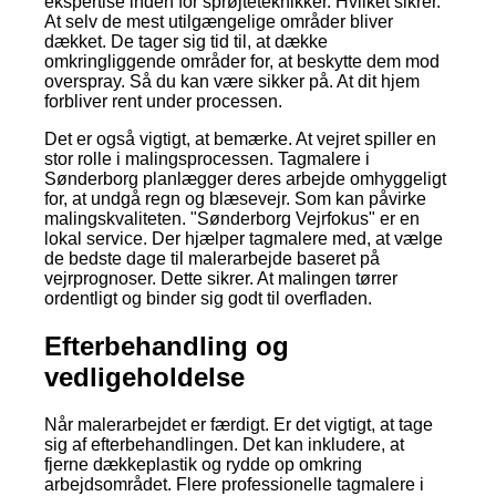
ekspertise inden for sprøjteteknikker. Hvilket sikrer.
At selv de mest utilgængelige områder bliver
dækket. De tager sig tid til, at dække
omkringliggende områder for, at beskytte dem mod
overspray. Så du kan være sikker på. At dit hjem
forbliver rent under processen.
Det er også vigtigt, at bemærke. At vejret spiller en
stor rolle i malingsprocessen. Tagmalere i
Sønderborg planlægger deres arbejde omhyggeligt
for, at undgå regn og blæsevejr. Som kan påvirke
malingskvaliteten. "Sønderborg Vejrfokus" er en
lokal service. Der hjælper tagmalere med, at vælge
de bedste dage til malerarbejde baseret på
vejrprognoser. Dette sikrer. At malingen tørrer
ordentligt og binder sig godt til overfladen.
Efterbehandling og
vedligeholdelse
Når malerarbejdet er færdigt. Er det vigtigt, at tage
sig af efterbehandlingen. Det kan inkludere, at
fjerne dækkeplastik og rydde op omkring
arbejdsområdet. Flere professionelle tagmalere i