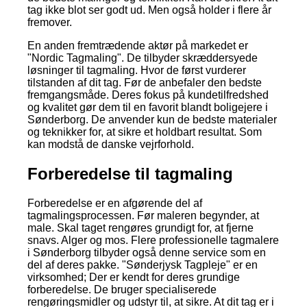
tag ikke blot ser godt ud. Men også holder i flere år
fremover.
En anden fremtrædende aktør på markedet er
"Nordic Tagmaling". De tilbyder skræddersyede
løsninger til tagmaling. Hvor de først vurderer
tilstanden af dit tag. Før de anbefaler den bedste
fremgangsmåde. Deres fokus på kundetilfredshed
og kvalitet gør dem til en favorit blandt boligejere i
Sønderborg. De anvender kun de bedste materialer
og teknikker for, at sikre et holdbart resultat. Som
kan modstå de danske vejrforhold.
Forberedelse til tagmaling
Forberedelse er en afgørende del af
tagmalingsprocessen. Før maleren begynder, at
male. Skal taget rengøres grundigt for, at fjerne
snavs. Alger og mos. Flere professionelle tagmalere
i Sønderborg tilbyder også denne service som en
del af deres pakke. "Sønderjysk Tagpleje" er en
virksomhed; Der er kendt for deres grundige
forberedelse. De bruger specialiserede
rengøringsmidler og udstyr til, at sikre. At dit tag er i