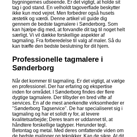
bygningernes udseende. Er det vigtigt, at holde sit
tag i god stand. En velholdt tagoverflade beskytter
ikke kun mod vejret. Men forbedrer også husets
æstetik og værdi. Denne artikel vil guide dig
gennem de bedste tagmalere i Sønderborg. Som
kan hjælpe dig med, at forvandle dit tag til noget helt
særligt. Vi vil dække forskellige aspekter af
tagmaling. Fra forberedelse til valg af maler. Så du
kan træffe den bedste beslutning for dit hjem.
Professionelle tagmalere i
Sønderborg
Når det kommer til tagmaling. Er det vigtigt, at vælge
en professionel. Der har erfaring og ekspertise
inden for området. I Sønderborg findes der flere
dygtige tagmalere. Der tilbyder en bred vifte af
services. En af de mest anerkendte virksomheder er
"Sønderborg Tagservice". De har specialiseret sig i
tagmaling og har et solidt ry for, at levere
kvalitetsarbejde; Deres team er uddannet til, at
håndtere forskellige tagtyper. Herunder tegl.
Betontag og metal. Med deres omfattende viden om
de bedste malinger og teknikker. Kan de sikre. At dit