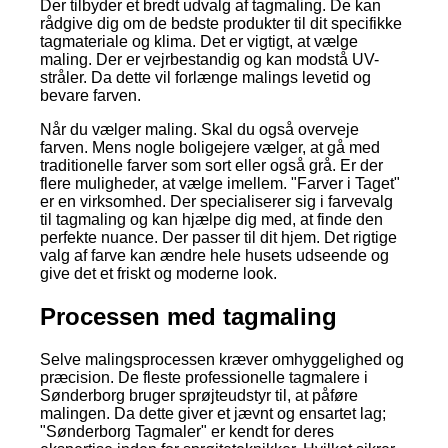
Der tilbyder et bredt udvalg af tagmaling. De kan
rådgive dig om de bedste produkter til dit specifikke
tagmateriale og klima. Det er vigtigt, at vælge
maling. Der er vejrbestandig og kan modstå UV-
stråler. Da dette vil forlænge malings levetid og
bevare farven.
Når du vælger maling. Skal du også overveje
farven. Mens nogle boligejere vælger, at gå med
traditionelle farver som sort eller også grå. Er der
flere muligheder, at vælge imellem. "Farver i Taget"
er en virksomhed. Der specialiserer sig i farvevalg
til tagmaling og kan hjælpe dig med, at finde den
perfekte nuance. Der passer til dit hjem. Det rigtige
valg af farve kan ændre hele husets udseende og
give det et friskt og moderne look.
Processen med tagmaling
Selve malingsprocessen kræver omhyggelighed og
præcision. De fleste professionelle tagmalere i
Sønderborg bruger sprøjteudstyr til, at påføre
malingen. Da dette giver et jævnt og ensartet lag;
"Sønderborg Tagmaler" er kendt for deres