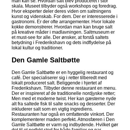
man kan se. Hvordan salt blev produceret i stor
skala. Museet tilbyder også workshops og foredrag.
Hvor eksperter deler deres viden om saltningens
kunst og videnskab. For dem. Der er interesserede i
gastronomi. Er der ofte arrangementer. Hvor lokale
kokke demonstrerer. Hvordan man kan bruge salt
på kreative måder i madlavningen. Saltmuseum er
et must-see for alle. Der ønsker, at forstå saltets
betydning i Frederikshavn og dets indflydelse på
lokal kultur og traditioner.
Den Gamle Saltbøtte
Den Gamle Saltbøtte er en hyggelig restaurant og
café. Der specialiserer sig i retter tilberedt med
lokalt produceret salt. Beliggende i hjertet af
Frederikshavn. Tilbyder denne restaurant en menu.
Der er inspireret af de traditionelle nordjyske retter;
Men med et moderne twist. Her kan gæsterne nyde
alt fra saltede fisk til salte snacks og desserter. Der
inkluderer salt som en vigtig ingrediens.
Restauranten har også en omfattende vinkort. Der
komplementerer maden perfekt. Atmosfæren i Den
Gamle Saltbøtte er varm og indbydende. Hvilket gør
det til et perfekt sted for både familier og par.