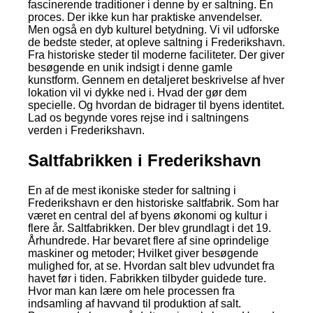
fascinerende traditioner i denne by er saltning. En
proces. Der ikke kun har praktiske anvendelser.
Men også en dyb kulturel betydning. Vi vil udforske
de bedste steder, at opleve saltning i Frederikshavn.
Fra historiske steder til moderne faciliteter. Der giver
besøgende en unik indsigt i denne gamle
kunstform. Gennem en detaljeret beskrivelse af hver
lokation vil vi dykke ned i. Hvad der gør dem
specielle. Og hvordan de bidrager til byens identitet.
Lad os begynde vores rejse ind i saltningens
verden i Frederikshavn.
Saltfabrikken i Frederikshavn
En af de mest ikoniske steder for saltning i
Frederikshavn er den historiske saltfabrik. Som har
været en central del af byens økonomi og kultur i
flere år. Saltfabrikken. Der blev grundlagt i det 19.
Århundrede. Har bevaret flere af sine oprindelige
maskiner og metoder; Hvilket giver besøgende
mulighed for, at se. Hvordan salt blev udvundet fra
havet før i tiden. Fabrikken tilbyder guidede ture.
Hvor man kan lære om hele processen fra
indsamling af havvand til produktion af salt.