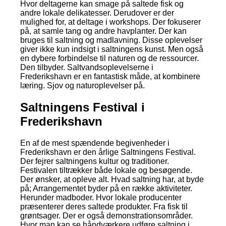
Hvor deltagerne kan smage på saltede fisk og
andre lokale delikatesser. Derudover er der
mulighed for, at deltage i workshops. Der fokuserer
på, at samle tang og andre havplanter. Der kan
bruges til saltning og madlavning. Disse oplevelser
giver ikke kun indsigt i saltningens kunst. Men også
en dybere forbindelse til naturen og de ressourcer.
Den tilbyder. Saltvandsoplevelserne i
Frederikshavn er en fantastisk måde, at kombinere
læring. Sjov og naturoplevelser på.
Saltningens Festival i
Frederikshavn
En af de mest spændende begivenheder i
Frederikshavn er den årlige Saltningens Festival.
Der fejrer saltningens kultur og traditioner.
Festivalen tiltrækker både lokale og besøgende.
Der ønsker, at opleve alt. Hvad saltning har, at byde
på; Arrangementet byder på en række aktiviteter.
Herunder madboder. Hvor lokale producenter
præsenterer deres saltede produkter. Fra fisk til
grøntsager. Der er også demonstrationsområder.
Hvor man kan se håndværkere udføre saltning i