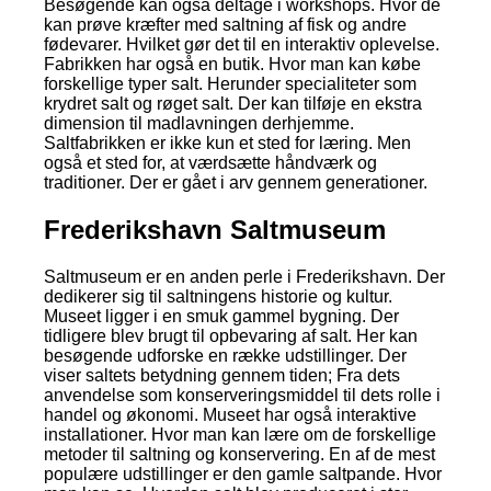
Besøgende kan også deltage i workshops. Hvor de
kan prøve kræfter med saltning af fisk og andre
fødevarer. Hvilket gør det til en interaktiv oplevelse.
Fabrikken har også en butik. Hvor man kan købe
forskellige typer salt. Herunder specialiteter som
krydret salt og røget salt. Der kan tilføje en ekstra
dimension til madlavningen derhjemme.
Saltfabrikken er ikke kun et sted for læring. Men
også et sted for, at værdsætte håndværk og
traditioner. Der er gået i arv gennem generationer.
Frederikshavn Saltmuseum
Saltmuseum er en anden perle i Frederikshavn. Der
dedikerer sig til saltningens historie og kultur.
Museet ligger i en smuk gammel bygning. Der
tidligere blev brugt til opbevaring af salt. Her kan
besøgende udforske en række udstillinger. Der
viser saltets betydning gennem tiden; Fra dets
anvendelse som konserveringsmiddel til dets rolle i
handel og økonomi. Museet har også interaktive
installationer. Hvor man kan lære om de forskellige
metoder til saltning og konservering. En af de mest
populære udstillinger er den gamle saltpande. Hvor