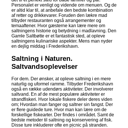
Personalet er venligt og vidende om menuen. Og de
er altid klar til, at anbefale den bedste kombination
af retter og drikkevarer. Foruden den lækre mad
tilbyder restauranten også arrangementer og
temaaftener. Hvor gæsterne kan lære mere om
saltningens historie og betydning i madlavning. Den
Gamle Saltbøtte er et fantastisk sted, at opleve
saltningens kulinariske aspekter. Mens man nyder
en dejlig middag i Frederikshavn.
Saltning i Naturen.
Saltvandsoplevelser
For dem. Der ønsker, at opleve saltning i en mere
naturlig og uformel ramme. Tilbyder Frederikshavn
også en række udendørs aktiviteter. Der involverer
saltvand. En af de mest populære aktiviteter er
strandfiskeri. Hvor lokale fiskere deler deres viden
om; Hvordan man fanger og saltner sin fangst. Der
er flere guidede ture. Hvor man kan lære om de
forskellige fiskearter. Der findes i området. Samt de
bedste metoder til saltning og konservering af fisk.
Disse ture inkluderer ofte en picnic på stranden.