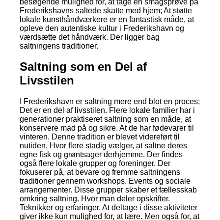
besøgende mulighed for, at tage en smagsprøve på
Frederikshavns saltede skatte med hjem; At støtte
lokale kunsthåndværkere er en fantastisk måde, at
opleve den autentiske kultur i Frederikshavn og
værdsætte det håndværk. Der ligger bag
saltningens traditioner.
Saltning som en Del af
Livsstilen
I Frederikshavn er saltning mere end blot en proces;
Det er en del af livsstilen. Flere lokale familier har i
generationer praktiseret saltning som en måde, at
konservere mad på og sikre. At de har fødevarer til
vinteren. Denne tradition er blevet videreført til
nutiden. Hvor flere stadig vælger, at saltne deres
egne fisk og grøntsager derhjemme. Der findes
også flere lokale grupper og foreninger. Der
fokuserer på, at bevare og fremme saltningens
traditioner gennem workshops. Events og sociale
arrangementer. Disse grupper skaber et fællesskab
omkring saltning. Hvor man deler opskrifter.
Teknikker og erfaringer. At deltage i disse aktiviteter
giver ikke kun mulighed for, at lære. Men også for, at