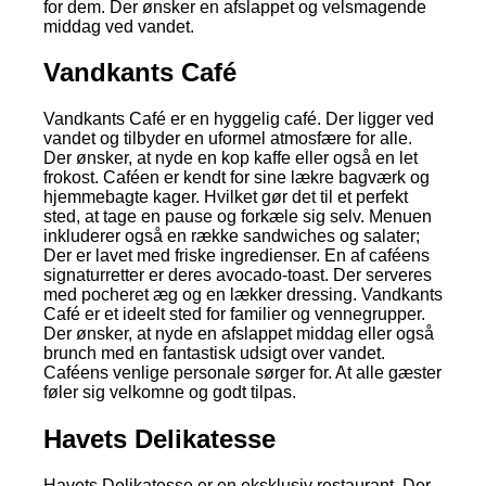
for dem. Der ønsker en afslappet og velsmagende
middag ved vandet.
Vandkants Café
Vandkants Café er en hyggelig café. Der ligger ved
vandet og tilbyder en uformel atmosfære for alle.
Der ønsker, at nyde en kop kaffe eller også en let
frokost. Caféen er kendt for sine lækre bagværk og
hjemmebagte kager. Hvilket gør det til et perfekt
sted, at tage en pause og forkæle sig selv. Menuen
inkluderer også en række sandwiches og salater;
Der er lavet med friske ingredienser. En af caféens
signaturretter er deres avocado-toast. Der serveres
med pocheret æg og en lækker dressing. Vandkants
Café er et ideelt sted for familier og vennegrupper.
Der ønsker, at nyde en afslappet middag eller også
brunch med en fantastisk udsigt over vandet.
Caféens venlige personale sørger for. At alle gæster
føler sig velkomne og godt tilpas.
Havets Delikatesse
Havets Delikatesse er en eksklusiv restaurant. Der