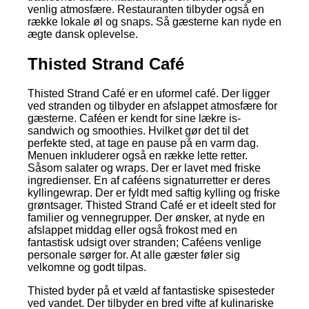
venlig atmosfære. Restauranten tilbyder også en
række lokale øl og snaps. Så gæsterne kan nyde en
ægte dansk oplevelse.
Thisted Strand Café
Thisted Strand Café er en uformel café. Der ligger
ved stranden og tilbyder en afslappet atmosfære for
gæsterne. Caféen er kendt for sine lækre is-
sandwich og smoothies. Hvilket gør det til det
perfekte sted, at tage en pause på en varm dag.
Menuen inkluderer også en række lette retter.
Såsom salater og wraps. Der er lavet med friske
ingredienser. En af caféens signaturretter er deres
kyllingewrap. Der er fyldt med saftig kylling og friske
grøntsager. Thisted Strand Café er et ideelt sted for
familier og vennegrupper. Der ønsker, at nyde en
afslappet middag eller også frokost med en
fantastisk udsigt over stranden; Caféens venlige
personale sørger for. At alle gæster føler sig
velkomne og godt tilpas.
Thisted byder på et væld af fantastiske spisesteder
ved vandet. Der tilbyder en bred vifte af kulinariske