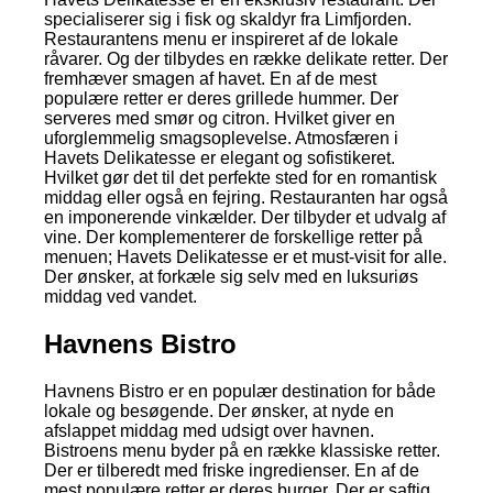
specialiserer sig i fisk og skaldyr fra Limfjorden.
Restaurantens menu er inspireret af de lokale
råvarer. Og der tilbydes en række delikate retter. Der
fremhæver smagen af havet. En af de mest
populære retter er deres grillede hummer. Der
serveres med smør og citron. Hvilket giver en
uforglemmelig smagsoplevelse. Atmosfæren i
Havets Delikatesse er elegant og sofistikeret.
Hvilket gør det til det perfekte sted for en romantisk
middag eller også en fejring. Restauranten har også
en imponerende vinkælder. Der tilbyder et udvalg af
vine. Der komplementerer de forskellige retter på
menuen; Havets Delikatesse er et must-visit for alle.
Der ønsker, at forkæle sig selv med en luksuriøs
middag ved vandet.
Havnens Bistro
Havnens Bistro er en populær destination for både
lokale og besøgende. Der ønsker, at nyde en
afslappet middag med udsigt over havnen.
Bistroens menu byder på en række klassiske retter.
Der er tilberedt med friske ingredienser. En af de
mest populære retter er deres burger. Der er saftig