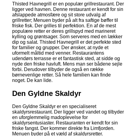
Thisted Havnegrill er en populær grillrestaurant. Der
ligger ved havnen. Denne restaurant er kendt for sin
afslappede atmosfære og sit store udvalg af
grillretter; Menuen byder på alt fra saftige bøffer til
friske fisk. Der grilles til perfektion. En af de mest
populære retter er deres grillspyd med marineret
kylling og grøntsager. Som serveres med en lækker
dip og salat. Thisted Havnegrill er det perfekte sted
for familier og grupper. Der ønsker, at nyde et
uformelt måltid med venner. Restaurantens
udendørs terrasse er et fantastisk sted, at sidde og
nyde den friske havluft. Mens man ser bådene sejle
forbi. Derudover tilbyder de også en række
børnevenlige retter. Så hele familien kan finde
noget. De kan lide.
Den Gyldne Skaldyr
Den Gyldne Skaldyr er en specialiseret
skaldyrsrestaurant. Der ligger ved vandet og tilbyder
en uforglemmelig madoplevelse for
skaldyrsentusiaster. Restauranten er kendt for sin
friske fangst. Der kommer direkte fra Limfjorden.
Menuen byder på et væld af skaldyrsretter.