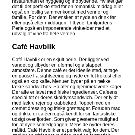
restauranten er hyggelig og indbydende. Hvilket gør
det til det perfekte sted for en romantisk middag eller
også en festlig sammenkomst med venner og
familie. For dem. Der ønsker, at nyde en drink før
eller også efter middagen. Tilbyder Limfjordens
Perle også en imponerende vinkælder med et
udvalg af vine fra hele verden.
Café Havblik
Café Havblik er en skjult perle. Der ligger ved
vandet og tilbyder en uformel og afslappet
atmosfære. Denne café er det ideelle sted, at tage
en pause fra sightseeing og nyde en let frokost eller
også en kop kaffe. Menuen byder på en række
lækre sandwiches. Salater og hjemmelavede kager.
Der alle er lavet med friske ingredienser. Caféens
specialitet er deres skaldyrssandwich. Der er fyldt
med lækre rejer og krabbekød. Toppet med en
cremet dressing og friske grøntsager. Foruden mad
og drikke er caféen også kendt for sin fantastiske
udsigt over fjorden. Som giver gæsterne mulighed
for, at nyde solnedgangen; Mens de nyder deres
måltid. Café Havblik er et perfekt valg for dem. Der