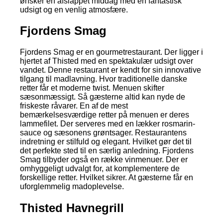
ønsker en afslappet middag med en fantastisk
udsigt og en venlig atmosfære.
Fjordens Smag
Fjordens Smag er en gourmetrestaurant. Der ligger i
hjertet af Thisted med en spektakulær udsigt over
vandet. Denne restaurant er kendt for sin innovative
tilgang til madlavning. Hvor traditionelle danske
retter får et moderne twist. Menuen skifter
sæsonmæssigt. Så gæsterne altid kan nyde de
friskeste råvarer. En af de mest
bemærkelsesværdige retter på menuen er deres
lammefilet. Der serveres med en lækker rosmarin-
sauce og sæsonens grøntsager. Restaurantens
indretning er stilfuld og elegant. Hvilket gør det til
det perfekte sted til en særlig anledning. Fjordens
Smag tilbyder også en række vinmenuer. Der er
omhyggeligt udvalgt for, at komplementere de
forskellige retter. Hvilket sikrer. At gæsterne får en
uforglemmelig madoplevelse.
Thisted Havnegrill