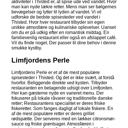
aktiviteter i Thisted er, at spise ude ved vandet. Hvor
man kan nyde lækre retter. Mens man ser bølgernes
bevægelser og lytter til lyden af vandet. Vi vil
udforske de bedste spisesteder ved vandet i
Thisted. Hvor hver restaurant tilbyder sin egen
unikke atmosfære og kulinariske oplevelser. Uanset
om du er på udkig efter en romantisk middag. En
familievenlig restaurant eller også en afslappet café.
Vil du finde noget. Der passer til dine behov i denne
smukke kystby.
Limfjordens Perle
Limfjordens Perle er et af de mest populære
spisesteder i Thisted. Og det er ikke svært, at forstå
hvorfor. Beliggende direkte ved kysten. Tilbyder
restauranten en betagende udsigt over Limfjorden.
Her kan gæsterne nyde en varieret menu. Der
fokuserer på lokale råvarer og traditionelle danske
retter; Restaurantens specialitet er deres friske
fiskeretter. Som fanges dagligt af lokale fiskere. En
af de mest populære retter er deres grillet
rødspætte. Der serveres med en lækker citronsmør-
sauce og friske grøntsager. Atmosfæren i