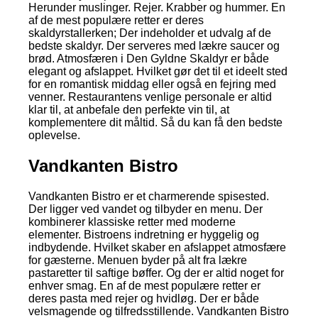
Herunder muslinger. Rejer. Krabber og hummer. En
af de mest populære retter er deres
skaldyrstallerken; Der indeholder et udvalg af de
bedste skaldyr. Der serveres med lækre saucer og
brød. Atmosfæren i Den Gyldne Skaldyr er både
elegant og afslappet. Hvilket gør det til et ideelt sted
for en romantisk middag eller også en fejring med
venner. Restaurantens venlige personale er altid
klar til, at anbefale den perfekte vin til, at
komplementere dit måltid. Så du kan få den bedste
oplevelse.
Vandkanten Bistro
Vandkanten Bistro er et charmerende spisested.
Der ligger ved vandet og tilbyder en menu. Der
kombinerer klassiske retter med moderne
elementer. Bistroens indretning er hyggelig og
indbydende. Hvilket skaber en afslappet atmosfære
for gæsterne. Menuen byder på alt fra lækre
pastaretter til saftige bøffer. Og der er altid noget for
enhver smag. En af de mest populære retter er
deres pasta med rejer og hvidløg. Der er både
velsmagende og tilfredsstillende. Vandkanten Bistro