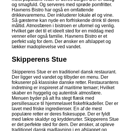
og smagfuld. Og serveres med sprøde pomfritter.
Havnens Bistro har også en omfattende
drikkevaremenu. Der inkluderer lokale øl og vine.
Så gæsterne kan nyde en forfriskende drink til deres
måltid. Atmosfæren i bistroen er uformel og venlig.
Hvilket gør det til et ideelt sted for en middag med
venner eller også familie. Havnens Bistro er et
perfekt valg for dem. Der ønsker en afslappet og
lækker madoplevelse ved vandet.
Skipperens Stue
Skipperens Stue er en traditionel dansk restaurant.
Der ligger ved vandet og tilbyder en menu. Der
fokuserer på klassiske danske retter. Restaurantens
indretning er inspireret af maritime temaer; Hvilket
skaber en hyggelig og autentisk atmosfære.
Menuen byder på alt fra stegt flæsk med
persillesauce til hjemmelavet fiskefrikadeller. Der er
lavet med friske ingredienser. En af de mest
populære retter er deres fiskesuppe. Der er fyldt
med lækre skaldyr og krydderurter. Skipperens Stue
er det perfekte sted for dem. Der ønsker, at opleve
traditionel dansk madlavning i en afslappet og