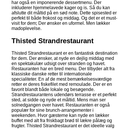
har også en imponerende dessertmenu. Der
inkluderer hjemmelavede kager og is. Så du kan
afslutte dit måltid på en sød note. Dette spisested er
perfekt til både frokost og middag. Og det er et must-
visit for dem; Der ønsker en uformel. Men lækker
madoplevelse.
Thisted Strandrestaurant
Thisted Strandrestaurant er en fantastisk destination
for dem. Der ønsker, at nyde en dejlig middag med
en spektakulær udsigt over stranden og havet.
Restauranten har en bred menu. Der tilbyder alt fra
klassiske danske retter til internationale
specialiteter. En af de mest bemærkelsesværdige
retter er deres fiskefilet med remoulade. Der er en
favorit blandt både lokale og besøgende.
Strandrestaurantens udendørs terrasse er et perfekt
sted, at sidde og nyde et måltid. Mens man ser
solnedgangen over havet. Restauranten er også
populær for sine brunch-arrangementer i
weekenden. Hvor gæsterne kan nyde en lækker
buffet med alt fra friskbagt brød til lækre pålæg og
frugter. Thisted Strandrestaurant er det ideelle valg