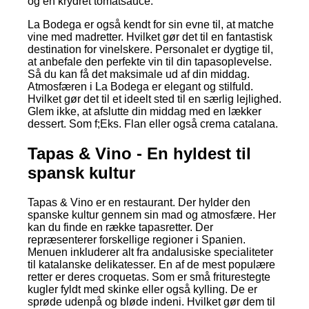
og en krydret tomatsauce.
La Bodega er også kendt for sin evne til, at matche
vine med madretter. Hvilket gør det til en fantastisk
destination for vinelskere. Personalet er dygtige til,
at anbefale den perfekte vin til din tapasoplevelse.
Så du kan få det maksimale ud af din middag.
Atmosfæren i La Bodega er elegant og stilfuld.
Hvilket gør det til et ideelt sted til en særlig lejlighed.
Glem ikke, at afslutte din middag med en lækker
dessert. Som f;Eks. Flan eller også crema catalana.
Tapas & Vino - En hyldest til
spansk kultur
Tapas & Vino er en restaurant. Der hylder den
spanske kultur gennem sin mad og atmosfære. Her
kan du finde en række tapasretter. Der
repræsenterer forskellige regioner i Spanien.
Menuen inkluderer alt fra andalusiske specialiteter
til katalanske delikatesser. En af de mest populære
retter er deres croquetas. Som er små friturestegte
kugler fyldt med skinke eller også kylling. De er
sprøde udenpå og bløde indeni. Hvilket gør dem til