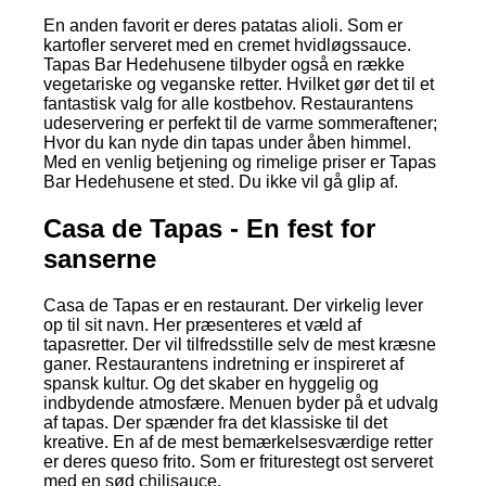
En anden favorit er deres patatas alioli. Som er
kartofler serveret med en cremet hvidløgssauce.
Tapas Bar Hedehusene tilbyder også en række
vegetariske og veganske retter. Hvilket gør det til et
fantastisk valg for alle kostbehov. Restaurantens
udeservering er perfekt til de varme sommeraftener;
Hvor du kan nyde din tapas under åben himmel.
Med en venlig betjening og rimelige priser er Tapas
Bar Hedehusene et sted. Du ikke vil gå glip af.
Casa de Tapas - En fest for
sanserne
Casa de Tapas er en restaurant. Der virkelig lever
op til sit navn. Her præsenteres et væld af
tapasretter. Der vil tilfredsstille selv de mest kræsne
ganer. Restaurantens indretning er inspireret af
spansk kultur. Og det skaber en hyggelig og
indbydende atmosfære. Menuen byder på et udvalg
af tapas. Der spænder fra det klassiske til det
kreative. En af de mest bemærkelsesværdige retter
er deres queso frito. Som er friturestegt ost serveret
med en sød chilisauce.