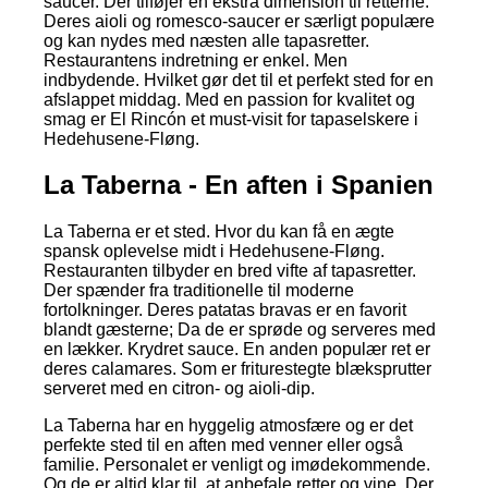
saucer. Der tilføjer en ekstra dimension til retterne.
Deres aioli og romesco-saucer er særligt populære
og kan nydes med næsten alle tapasretter.
Restaurantens indretning er enkel. Men
indbydende. Hvilket gør det til et perfekt sted for en
afslappet middag. Med en passion for kvalitet og
smag er El Rincón et must-visit for tapaselskere i
Hedehusene-Fløng.
La Taberna - En aften i Spanien
La Taberna er et sted. Hvor du kan få en ægte
spansk oplevelse midt i Hedehusene-Fløng.
Restauranten tilbyder en bred vifte af tapasretter.
Der spænder fra traditionelle til moderne
fortolkninger. Deres patatas bravas er en favorit
blandt gæsterne; Da de er sprøde og serveres med
en lækker. Krydret sauce. En anden populær ret er
deres calamares. Som er friturestegte blæksprutter
serveret med en citron- og aioli-dip.
La Taberna har en hyggelig atmosfære og er det
perfekte sted til en aften med venner eller også
familie. Personalet er venligt og imødekommende.
Og de er altid klar til, at anbefale retter og vine. Der