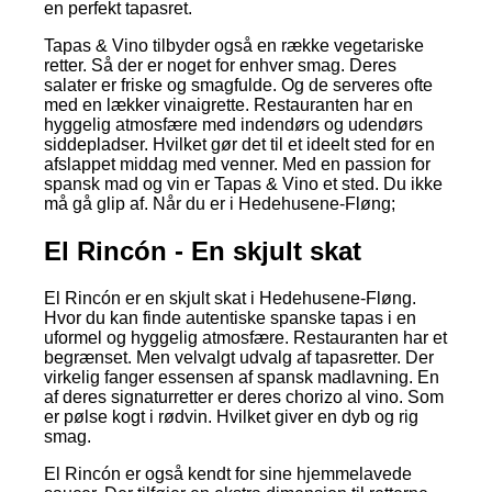
en perfekt tapasret.
Tapas & Vino tilbyder også en række vegetariske
retter. Så der er noget for enhver smag. Deres
salater er friske og smagfulde. Og de serveres ofte
med en lækker vinaigrette. Restauranten har en
hyggelig atmosfære med indendørs og udendørs
siddepladser. Hvilket gør det til et ideelt sted for en
afslappet middag med venner. Med en passion for
spansk mad og vin er Tapas & Vino et sted. Du ikke
må gå glip af. Når du er i Hedehusene-Fløng;
El Rincón - En skjult skat
El Rincón er en skjult skat i Hedehusene-Fløng.
Hvor du kan finde autentiske spanske tapas i en
uformel og hyggelig atmosfære. Restauranten har et
begrænset. Men velvalgt udvalg af tapasretter. Der
virkelig fanger essensen af spansk madlavning. En
af deres signaturretter er deres chorizo al vino. Som
er pølse kogt i rødvin. Hvilket giver en dyb og rig
smag.
El Rincón er også kendt for sine hjemmelavede