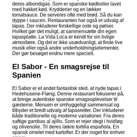
deres albondigas. Som er spanske kødboller lavet
med hakket kød. Krydderier og en lækker
tomatsauce. De serveres ofte med brød. Så du kan
dyppe i saucen. Restauranten har også et udvalg af
tapas. Der inkluderer forskellige oste og pølser.
Hvilket gør det muligt, at sammensætte din egen
tapasplatte. La Vida Loca er kendt for sin livlige
atmosfære. Og det er ikke usædvanligt, at finde live
musik eller også andre underholdningselementer.
Der gør besøget endnu mere specielt.
El Sabor - En smagsrejse til
Spanien
El Sabor er et andet fantastisk sted, at nyde tapas i
Hedehusene-Fløng. Denne restaurant fokuserer på,
at bringe autentiske spanske smagsoplevelser til
gæsterne. Menuen er omhyggeligt sammensat og
tilbyder et bredt udvalg af tapasretter. Der inkluderer
både traditionelle og moderne variationer. Fra deres
saftige gambas al ajillo. Som er rejer stegt i hvidløg
og olivenolie. Til deres lækre tortilla española. En
spansk omelet med kartofler. Er der noget for enhver