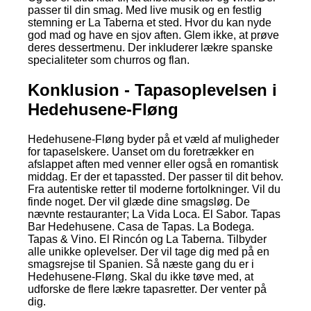
passer til din smag. Med live musik og en festlig
stemning er La Taberna et sted. Hvor du kan nyde
god mad og have en sjov aften. Glem ikke, at prøve
deres dessertmenu. Der inkluderer lækre spanske
specialiteter som churros og flan.
Konklusion - Tapasoplevelsen i
Hedehusene-Fløng
Hedehusene-Fløng byder på et væld af muligheder
for tapaselskere. Uanset om du foretrækker en
afslappet aften med venner eller også en romantisk
middag. Er der et tapassted. Der passer til dit behov.
Fra autentiske retter til moderne fortolkninger. Vil du
finde noget. Der vil glæde dine smagsløg. De
nævnte restauranter; La Vida Loca. El Sabor. Tapas
Bar Hedehusene. Casa de Tapas. La Bodega.
Tapas & Vino. El Rincón og La Taberna. Tilbyder
alle unikke oplevelser. Der vil tage dig med på en
smagsrejse til Spanien. Så næste gang du er i
Hedehusene-Fløng. Skal du ikke tøve med, at
udforske de flere lækre tapasretter. Der venter på
dig.