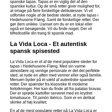
spanske tapas. Tapas er en vigtig del af den
spanske kultur. Og de små retter giver mulighed for,
at smage på flere forskellige delikatesser. Vi vil
udforske nogle af de bedste steder, at nyde tapas i
Hedehusene-Fløng. Samt de forskellige retter. Der
gør dem unikke. Uanset om du er en lokal eller
også en besøgende. Vil du finde noget. Der vil
tilfredsstille din trang til spansk mad.
La Vida Loca - Et autentisk
spansk spisested
La Vida Loca er et af de mest populære steder for
tapas i Hedehusene-Fløng. Med sin varme
atmosfære og venlige personale er det det perfekte
sted, at nyde en aften med venner eller også familie.
Menuen byder på et væld af autentiske spanske
retter. Der spænder fra klassiske til moderne
fortolkninger. Her kan du finde alt fra patatas bravas.
Der er sprøde kartofler serveret med en krydret
tomatsauce. Til jamón ibérico. Som er en delikat
skinke af høj kvalitet;
En af de mest populære retter på La Vida Loca er