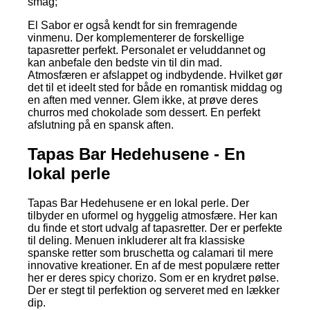
smag;
El Sabor er også kendt for sin fremragende
vinmenu. Der komplementerer de forskellige
tapasretter perfekt. Personalet er veluddannet og
kan anbefale den bedste vin til din mad.
Atmosfæren er afslappet og indbydende. Hvilket gør
det til et ideelt sted for både en romantisk middag og
en aften med venner. Glem ikke, at prøve deres
churros med chokolade som dessert. En perfekt
afslutning på en spansk aften.
Tapas Bar Hedehusene - En
lokal perle
Tapas Bar Hedehusene er en lokal perle. Der
tilbyder en uformel og hyggelig atmosfære. Her kan
du finde et stort udvalg af tapasretter. Der er perfekte
til deling. Menuen inkluderer alt fra klassiske
spanske retter som bruschetta og calamari til mere
innovative kreationer. En af de mest populære retter
her er deres spicy chorizo. Som er en krydret pølse.
Der er stegt til perfektion og serveret med en lækker
dip.