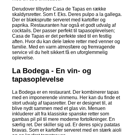
Derudover tilbyder Casa de Tapas en række
skaldyrsretter. Som f. Eks. Deres pulpo a la gallega.
Der er blæksprutte serveret med kartofler og
paprika. Restauranten har også et godt udvalg af
cocktails. Der passer perfekt til tapasoplevelsen;
Casa de Tapas er det perfekte sted til en festlig
aften. Hvor du kan dele lækre retter med venner og
familie. Med en varm atmosfære og fremragende
service vil du helt sikkert få en uforglemmelig
oplevelse.
La Bodega - En vin- og
tapasoplevelse
La Bodega er en restaurant. Der kombinerer tapas
med en imponerende vinmenu. Her kan du finde et
stort udvalg af tapasretter. Der er designet til, at
blive nydt sammen med et glas vin. Menuen
inkluderer alt fra klassiske spanske retter som
gambas pil pil til mere moderne fortolkninger. En
særlig ret. Der skiller sig ud. Er deres spicy patatas
bravas. Som er kartofler serveret med en stærk aioli