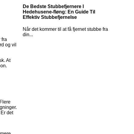
De Bedste Stubbefjernere I
Hedehusene-fløng: En Guide Til
Effektiv Stubbefjernelse
Når det kommer til at få fjernet stubbe fra
din...
 fra
rd og vil
sk. At
ion.
Flere
egninger.
 Er det
t mere