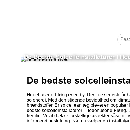
De Bedste Solcelleinstallatører I H
De bedste solcelleinst
Hedehusene-Fløng er en by. Der i de seneste år har
solenergi. Med den stigende bevidsthed om klimaæ
brændstoffer. Er solcelleanlæg blevet en populær l
bedste solcelleinstallatører i Hedehusene-Fløng. 
fremtid. Vi vil dække forskellige aspekter såsom in
informeret beslutning. Når du vælger en installatør t