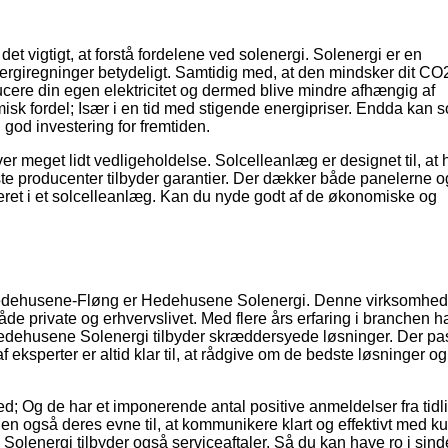
 det vigtigt, at forstå fordelene ved solenergi. Solenergi er en
rgiregninger betydeligt. Samtidig med, at den mindsker dit CO2
ducere din egen elektricitet og dermed blive mindre afhængig af
k fordel; Især i en tid med stigende energipriser. Endda kan so
 god investering for fremtiden.
er meget lidt vedligeholdelse. Solcelleanlæg er designet til, at 
fleste producenter tilbyder garantier. Der dækker både panelerne o
steret i et solcelleanlæg. Kan du nyde godt af de økonomiske og
i Hedehusene-Fløng er Hedehusene Solenergi. Denne virksomhed
 både private og erhvervslivet. Med flere års erfaring i branchen h
. Hedehusene Solenergi tilbyder skræddersyede løsninger. Der pas
ksperter er altid klar til, at rådgive om de bedste løsninger og 
; Og de har et imponerende antal positive anmeldelser fra tidl
en også deres evne til, at kommunikere klart og effektivt med 
lenergi tilbyder også serviceaftaler. Så du kan have ro i sind