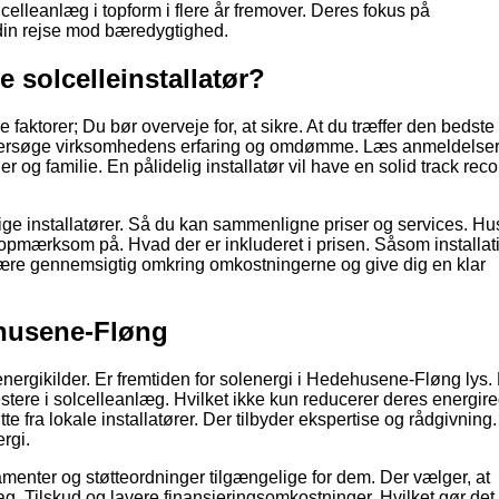
lcelleanlæg i topform i flere år fremover. Deres fokus på
i din rejse mod bæredygtighed.
 solcelleinstallatør?
e faktorer; Du bør overveje for, at sikre. At du træffer den bedste
 undersøge virksomhedens erfaring og omdømme. Læs anmeldelser
 og familie. En pålidelig installatør vil have en solid track reco
ellige installatører. Så du kan sammenligne priser og services. Hu
r opmærksom på. Hvad der er inkluderet i prisen. Såsom installat
l være gennemsigtig omkring omkostningerne og give dig en klar
ehusene-Fløng
nergikilder. Er fremtiden for solenergi i Hedehusene-Fløng lys. 
estere i solcelleanlæg. Hvilket ikke kun reducerer deres energir
e fra lokale installatører. Der tilbyder ekspertise og rådgivning.
rgi.
tamenter og støtteordninger tilgængelige for dem. Der vælger, at
drag. Tilskud og lavere finansieringsomkostninger. Hvilket gør de