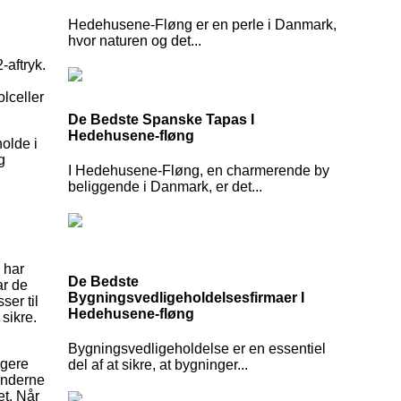
Hedehusene-Fløng er en perle i Danmark,
hvor naturen og det...
-aftryk.
lceller
De Bedste Spanske Tapas I
Hedehusene-fløng
holde i
g
I Hedehusene-Fløng, en charmerende by
beliggende i Danmark, er det...
 har
De Bedste
ar de
Bygningsvedligeholdelsesfirmaer I
ser til
Hedehusene-fløng
sikre.
Bygningsvedligeholdelse er en essentiel
igere
del af at sikre, at bygninger...
kunderne
et. Når