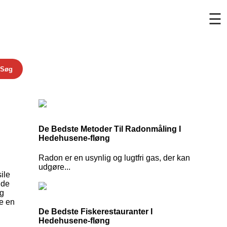
☰
Søg
De Bedste Metoder Til Radonmåling I
Hedehusene-fløng
Radon er en usynlig og lugtfri gas, der kan
udgøre...
ile
 de
ig
fe en
De Bedste Fiskerestauranter I
Hedehusene-fløng