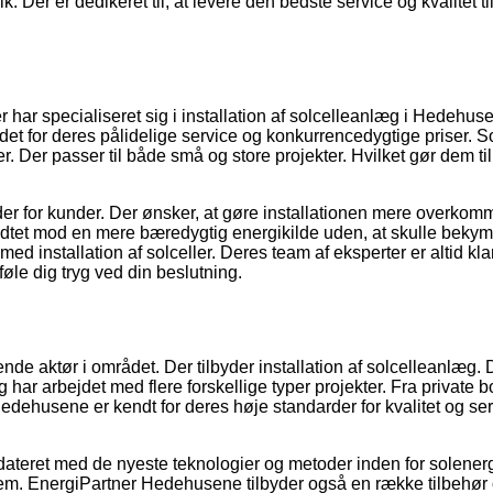
. Der er dedikeret til, at levere den bedste service og kvalitet ti
har specialiseret sig i installation af solcelleanlæg i Hedehus
t for deres pålidelige service og konkurrencedygtige priser. S
 Der passer til både små og store projekter. Hvilket gør dem til
r for kunder. Der ønsker, at gøre installationen mere overkomm
skridtet mod en mere bæredygtig energikilde uden, at skulle bekym
 installation af solceller. Deres team af eksperter er altid klar t
le dig tryg ved din beslutning.
 aktør i området. Der tilbyder installation af solcelleanlæg. 
har arbejdet med flere forskellige typer projekter. Fra private bol
edehusene er kendt for deres høje standarder for kvalitet og ser
opdateret med de nyeste teknologier og metoder inden for solenerg
t hjem. EnergiPartner Hedehusene tilbyder også en række tilbehør