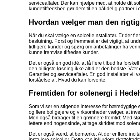
serviceaftaler. Der kan hjælpe med, at holde dit so
kundetilfredshed gør dem til en pålidelig partner 
Hvordan vælger man den rigtige
Når du skal vælge en solcelleinstallatør. Er der fler
beslutning. Først og fremmest er det vigtigt, at
tidligere kunder og spørg om anbefalinger fra venner
kunne fremvise tilfredse kunder.
Det er også en god idé, at få flere tilbud fra forsk
den billigste løsning ikke altid er den bedste. Væ
Garantier og serviceaftaler. En god installatør vi
forståelse af. Hvad du kan forvente.
Fremtiden for solenergi i Hed
Som vi ser en stigende interesse for bæredygtige e
og flere boligejere og virksomheder vælger, at inv
Men også bidrager til en grønnere fremtid; Med støtt
lettere end nogensinde, at tage skridtet mod solene
Det er også værd, at bemærke. At der er flere inci
installere solceller. Dette kan inkludere skattefra