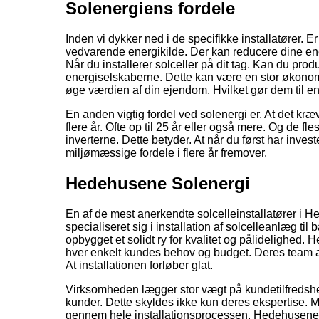
Solenergiens fordele
Inden vi dykker ned i de specifikke installatører. Er
vedvarende energikilde. Der kan reducere dine ene
Når du installerer solceller på dit tag. Kan du pro
energiselskaberne. Dette kan være en stor økonomis
øge værdien af din ejendom. Hvilket gør dem til en
En anden vigtig fordel ved solenergi er. At det kræv
flere år. Ofte op til 25 år eller også mere. Og de 
inverterne. Dette betyder. At når du først har inve
miljømæssige fordele i flere år fremover.
Hedehusene Solenergi
En af de mest anerkendte solcelleinstallatører 
specialiseret sig i installation af solcelleanlæg til
opbygget et solidt ry for kvalitet og pålidelighed
hver enkelt kundes behov og budget. Deres team af e
At installationen forløber glat.
Virksomheden lægger stor vægt på kundetilfredshed
kunder. Dette skyldes ikke kun deres ekspertise. M
gennem hele installationsprocessen. Hedehusene So