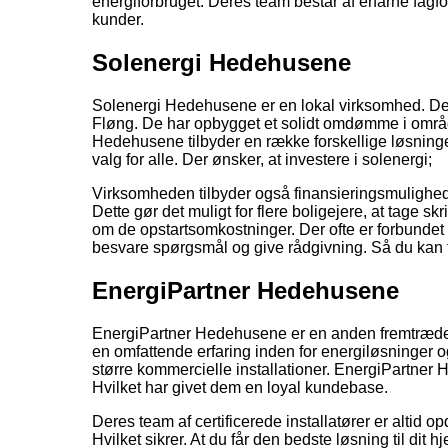
energiforbruget. Deres team består af erfarne fagfolk
kunder.
Solenergi Hedehusene
Solenergi Hedehusene er en lokal virksomhed. Der 
Fløng. De har opbygget et solidt omdømme i område
Hedehusene tilbyder en række forskellige løsninger.
valg for alle. Der ønsker, at investere i solenergi;
Virksomheden tilbyder også finansieringsmulighede
Dette gør det muligt for flere boligejere, at tage 
om de opstartsomkostninger. Der ofte er forbundet med
besvare spørgsmål og give rådgivning. Så du kan fø
EnergiPartner Hedehusene
EnergiPartner Hedehusene er en anden fremtrædende
en omfattende erfaring inden for energiløsninger og 
større kommercielle installationer. EnergiPartner H
Hvilket har givet dem en loyal kundebase.
Deres team af certificerede installatører er altid 
Hvilket sikrer. At du får den bedste løsning til di