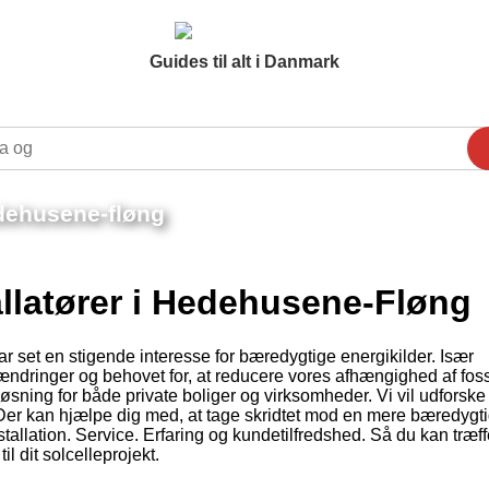
Guides til alt i Danmark
edehusene-fløng
allatører i Hedehusene-Fløng
 set en stigende interesse for bæredygtige energikilder. Især
ndringer og behovet for, at reducere vores afhængighed af foss
øsning for både private boliger og virksomheder. Vi vil udforske
Der kan hjælpe dig med, at tage skridtet mod en mere bæredygt
stallation. Service. Erfaring og kundetilfredshed. Så du kan træf
il dit solcelleprojekt.