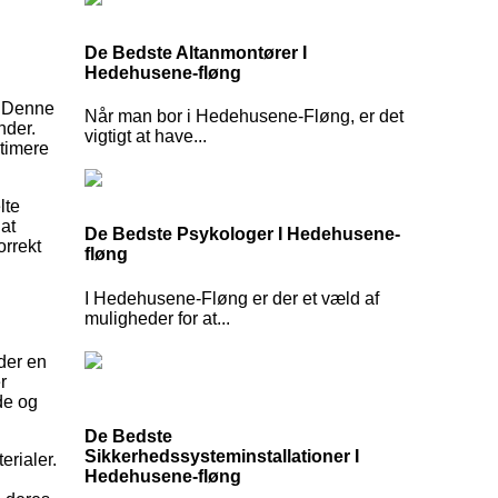
De Bedste Altanmontører I
Hedehusene-fløng
. Denne
Når man bor i Hedehusene-Fløng, er det
nder.
vigtigt at have...
ptimere
lte
at
De Bedste Psykologer I Hedehusene-
orrekt
fløng
I Hedehusene-Fløng er der et væld af
muligheder for at...
yder en
r
de og
De Bedste
Sikkerhedssysteminstallationer I
erialer.
Hedehusene-fløng