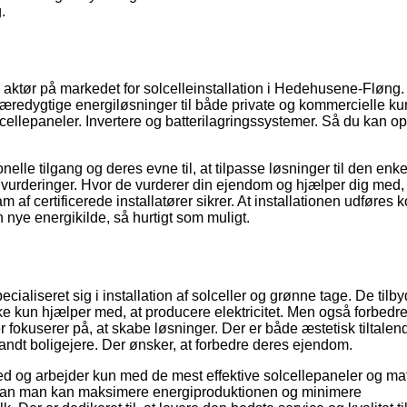
.
aktør på markedet for solcelleinstallation i Hedehusene-Fløng
bæredygtige energiløsninger til både private og kommercielle ku
lcellepaneler. Invertere og batterilagringssystemer. Så du kan o
elle tilgang og deres evne til, at tilpasse løsninger til den enke
 vurderinger. Hvor de vurderer din ejendom og hjælper dig med, 
af certificerede installatører sikrer. At installationen udføres k
n nye energikilde, så hurtigt som muligt.
aliseret sig i installation af solceller og grønne tage. De tilb
e kun hjælper med, at producere elektricitet. Men også forbedre
 fokuserer på, at skabe løsninger. Der er både æstetisk tiltalen
landt boligejere. Der ønsker, at forbedre deres ejendom.
 og arbejder kun med de mest effektive solcellepaneler og mat
rdan man kan maksimere energiproduktionen og minimere