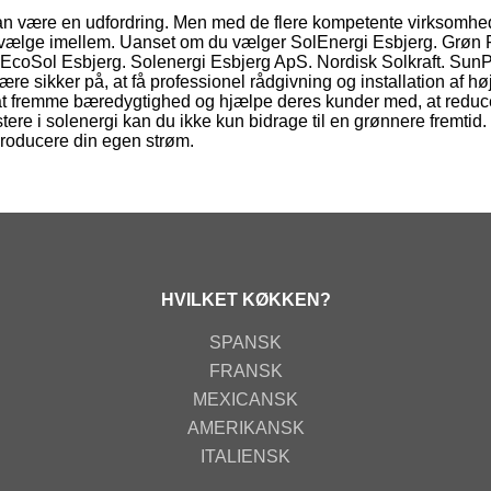
g kan være en udfordring. Men med de flere kompetente virksomhe
 at vælge imellem. Uanset om du vælger SolEnergi Esbjerg. Grøn 
g. EcoSol Esbjerg. Solenergi Esbjerg ApS. Nordisk Solkraft. Su
e sikker på, at få professionel rådgivning og installation af hø
i at fremme bæredygtighed og hjælpe deres kunder med, at reduc
tere i solenergi kan du ikke kun bidrage til en grønnere fremtid
producere din egen strøm.
HVILKET KØKKEN?
SPANSK
FRANSK
MEXICANSK
AMERIKANSK
ITALIENSK