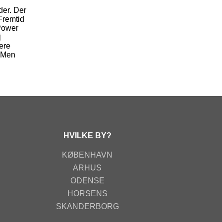
der. Der
Fremtid
nPower
j
ere
. Men
HVILKE BY?
KØBENHAVN
ARHUS
ODENSE
HORSENS
SKANDERBORG