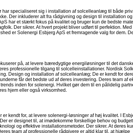
ar specialiseret sig i installation af solcelleanlæg til både pri
e. Der inkluderer alt fra rådgivning og design til installation og
S har et stærkt fokus på kvalitet og bruger kun de bedste materi
gfolk. Der sikrer. At hvert projekt bliver udført til perfektion. Me
dshed er Solenergi Esbjerg ApS et fremragende valg for dem. D
okuserer på, at levere bæredygtige energiløsninger til det dansk
res professionelle tilgang til solcelleinstallationer. Nordisk Solk
ng. Design og installation af solcelleanlæg; De er kendt for der
kunderne får det bedste ud af deres investering. Deres team af e
rends inden for solenergi. Hvilket gør dem til en pålidelig partne
eres hjem eller også virksomhed.
r kendt for, at levere solenergi-løsninger af høj kvalitet. I Esbj
 Der er designet til, at imødekomme forskellige behov og budgett
ologi og effektive installationsmetoder. Der sikrer. At deres ku
es team af professionelle rådgivere er altid klar til, at hjælpe