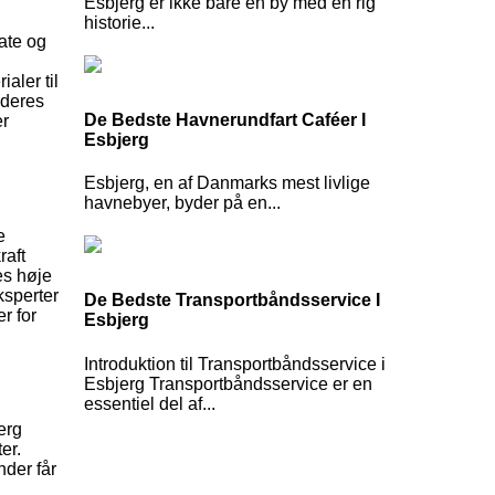
Esbjerg er ikke bare en by med en rig
historie...
vate og
aler til
d deres
De Bedste Havnerundfart Caféer I
er
Esbjerg
Esbjerg, en af Danmarks mest livlige
havnebyer, byder på en...
e
raft
es høje
ksperter
De Bedste Transportbåndsservice I
r for
Esbjerg
Introduktion til Transportbåndsservice i
Esbjerg Transportbåndsservice er en
essentiel del af...
erg
er.
nder får