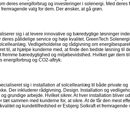
om deres energiforbrug og investeringer i solenergi. Med deres 
fremragende valg for dem. Der ønsker, at gå grøn.
serer sig i at levere innovative og bæredygtige løsninger inde
or deres pålidelige service og høje kvalitet. GreenTech Solenergi
f solcelleanlæg. Vedligeholdelse og rådgivning om energibesparel
ret til, at hjælpe kunderne med, at finde den bedste løsning til d
t fremme bæredygtighed og miljøbevidsthed. Hvilket gør dem til
es energiforbrug og CO2-aftryk.
cialiseret sig i installation af solcelleanlæg til både private og
kke. Der inkluderer rådgivning. Design. Installation og vedligeh
g grundige arbejde. Hvilket sikrer. At hver installation bliver udf
er tæt sammen med kunderne for, at sikre. At de får den mest effe
kvalitet og kundetilfredshed er Esbjerg Solkraft et fremragende v