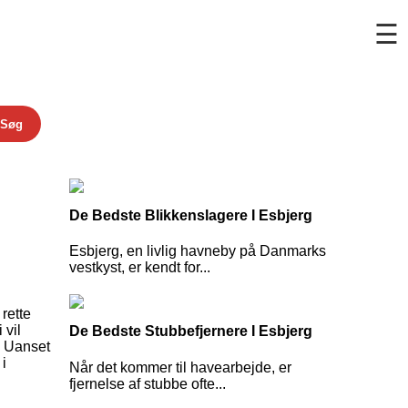
☰
Søg
De Bedste Blikkenslagere I Esbjerg
Esbjerg, en livlig havneby på Danmarks
vestkyst, er kendt for...
rette
 vil
De Bedste Stubbefjernere I Esbjerg
. Uanset
i
Når det kommer til havearbejde, er
fjernelse af stubbe ofte...