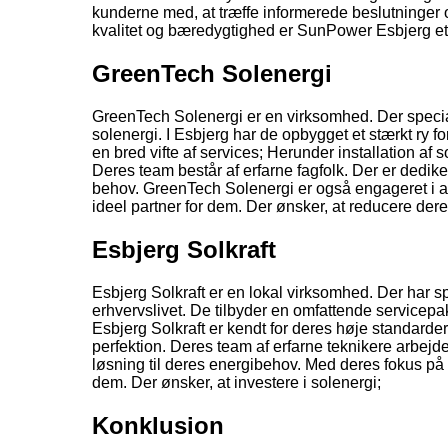
kunderne med, at træffe informerede beslutninger 
kvalitet og bæredygtighed er SunPower Esbjerg et 
GreenTech Solenergi
GreenTech Solenergi er en virksomhed. Der speciali
solenergi. I Esbjerg har de opbygget et stærkt ry f
en bred vifte af services; Herunder installation a
Deres team består af erfarne fagfolk. Der er dedike
behov. GreenTech Solenergi er også engageret i a
ideel partner for dem. Der ønsker, at reducere der
Esbjerg Solkraft
Esbjerg Solkraft er en lokal virksomhed. Der har spe
erhvervslivet. De tilbyder en omfattende servicepa
Esbjerg Solkraft er kendt for deres høje standarder o
perfektion. Deres team af erfarne teknikere arbejd
løsning til deres energibehov. Med deres fokus på 
dem. Der ønsker, at investere i solenergi;
Konklusion