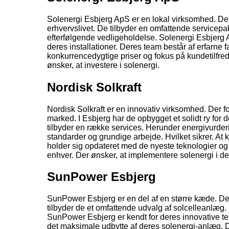
Solenergi Esbjerg ApS er en lokal virksomhed. Der h
erhvervslivet. De tilbyder en omfattende servicepakk
efterfølgende vedligeholdelse. Solenergi Esbjerg Ap
deres installationer. Deres team består af erfarne fa
konkurrencedygtige priser og fokus på kundetilfre
ønsker, at investere i solenergi.
Nordisk Solkraft
Nordisk Solkraft er en innovativ virksomhed. Der f
marked. I Esbjerg har de opbygget et solidt ry for de
tilbyder en række services. Herunder energivurderi
standarder og grundige arbejde. Hvilket sikrer. At 
holder sig opdateret med de nyeste teknologier og t
enhver. Der ønsker, at implementere solenergi i d
SunPower Esbjerg
SunPower Esbjerg er en del af en større kæde. Der e
tilbyder de et omfattende udvalg af solcelleanlæg.
SunPower Esbjerg er kendt for deres innovative tekn
det maksimale udbytte af deres solenergi-anlæg. Der