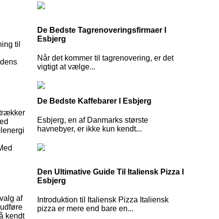
De Bedste Tagrenoveringsfirmaer I
Esbjerg
ing til
Når det kommer til tagrenovering, er det
ndens
vigtigt at vælge...
De Bedste Kaffebarer I Esbjerg
strækker
Esbjerg, en af Danmarks største
ved
havnebyer, er ikke kun kendt...
olenergi
 Med
Den Ultimative Guide Til Italiensk Pizza I
Esbjerg
valg af
Introduktion til Italiensk Pizza Italiensk
 udføre
pizza er mere end bare en...
å kendt