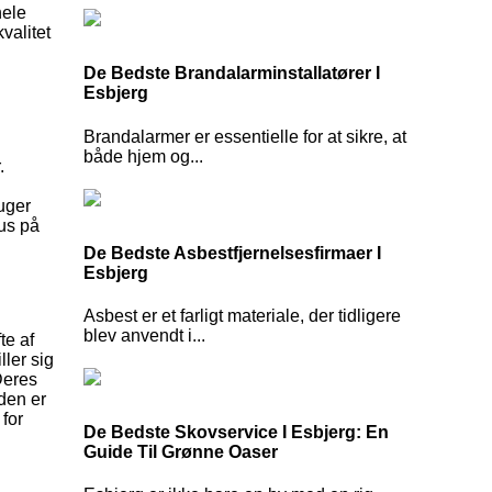
hele
valitet
De Bedste Brandalarminstallatører I
Esbjerg
Brandalarmer er essentielle for at sikre, at
g
både hjem og...
.
ruger
kus på
De Bedste Asbestfjernelsesfirmaer I
Esbjerg
Asbest er et farligt materiale, der tidligere
blev anvendt i...
te af
ller sig
Deres
den er
for
De Bedste Skovservice I Esbjerg: En
Guide Til Grønne Oaser