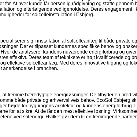
r for. At hver kunde får personlig rådgivning og støtte gennem 
tallation og efterfølgende vedligeholdelse. Deres engagement i k
uligheder for solcelleinstallation i Esbjerg.
cialiserer sig i installation af solcelleanlæg til både private o
 løsninger. Der er tilpasset kundernes specifikke behov og ønsker
ng. Hvor de analyserer kundens nuværende energiforbrug og giver
es effektivt. Deres team af teknikere er højt kvalificerede og b
e og effektive solcelleanlæg. Med deres innovative tilgang og fo
et anerkendelse i branchen.
 at fremme bæredygtige energiløsninger. De tilbyder en bred vif
dekomme både private og erhvervslivets behov. EcoSol Esbjerg ski
ager højde for bygningens arkitektur og kundens energiforbrug. 
 for, at sikre; At de får den mest effektive løsning. Virksomhe
lene ved solenergi. Hvilket gør dem til en fremragende partner 