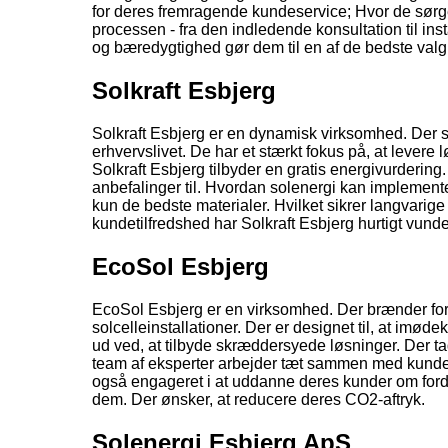
for deres fremragende kundeservice; Hvor de sørge
processen - fra den indledende konsultation til ins
og bæredygtighed gør dem til en af de bedste valgm
Solkraft Esbjerg
Solkraft Esbjerg er en dynamisk virksomhed. Der spe
erhvervslivet. De har et stærkt fokus på, at levere
Solkraft Esbjerg tilbyder en gratis energivurderi
anbefalinger til. Hvordan solenergi kan implementer
kun de bedste materialer. Hvilket sikrer langvarig
kundetilfredshed har Solkraft Esbjerg hurtigt vund
EcoSol Esbjerg
EcoSol Esbjerg er en virksomhed. Der brænder for,
solcelleinstallationer. Der er designet til, at imø
ud ved, at tilbyde skræddersyede løsninger. Der t
team af eksperter arbejder tæt sammen med kunderne
også engageret i at uddanne deres kunder om forde
dem. Der ønsker, at reducere deres CO2-aftryk.
Solenergi Esbjerg ApS