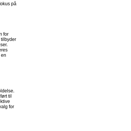
fokus på
n for
 tilbyder
ser.
eres
 en
oldelse.
ørt til
ktive
alg for