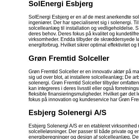
SolEnergi Esbjerg
SolEnergi Esbjerg er en af de mest anerkendte solc
ingeniører. Der har specialiseret sig i solenergi. T
solcelleanlæg til installation og vedligeholdelse. 
deres behov. Deres fokus på kvalitet og kundetilfr
virksomheder. Endda tilbyder de skræddersyede lø
energiforbrug. Hvilket sikrer optimal effektivitet og
Grøn Fremtid Solceller
Grøn Fremtid Solceller er en innovativ aktør på ma
sig ud over blot, at installere solcelleanlæg; De 
solenergi. Grøn Fremtid Solceller tilbyder omfatte
kan integreres i deres livsstil eller også forretni
fleksible finansieringsmuligheder. Hvilket gør det l
fokus på innovation og kundeservice har Grøn Fremt
Esbjerg Solenergi A/S
Esbjerg Solenergi A/S er en etableret virksomhed me
solcelleløsninger. Der passer til både private og er
energiberegninger og design af solcelleanlæg. De