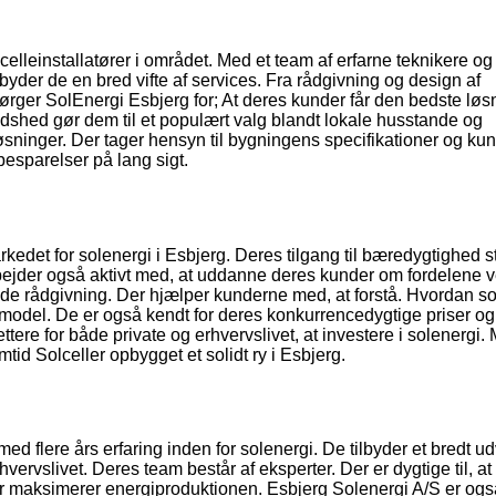
elleinstallatører i området. Med et team af erfarne teknikere og
ilbyder de en bred vifte af services. Fra rådgivning og design af
Sørger SolEnergi Esbjerg for; At deres kunder får den bedste løsn
edshed gør dem til et populært valg blandt lokale husstande og
sninger. Der tager hensyn til bygningens specifikationer og ku
 besparelser på lang sigt.
rkedet for solenergi i Esbjerg. Deres tilgang til bæredygtighed 
arbejder også aktivt med, at uddanne deres kunder om fordelene 
nde rådgivning. Der hjælper kunderne med, at forstå. Hvordan s
ngsmodel. De er også kendt for deres konkurrencedygtige priser og
ettere for både private og erhvervslivet, at investere i solenergi.
id Solceller opbygget et solidt ry i Esbjerg.
d flere års erfaring inden for solenergi. De tilbyder et bredt ud
hvervslivet. Deres team består af eksperter. Der er dygtige til, at
r maksimerer energiproduktionen. Esbjerg Solenergi A/S er ogs