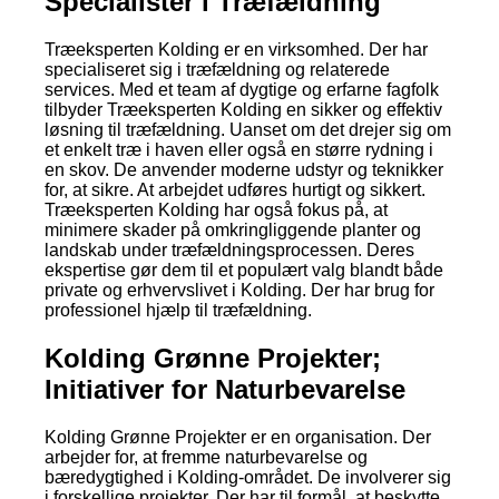
Specialister i Træfældning
Træeksperten Kolding er en virksomhed. Der har
specialiseret sig i træfældning og relaterede
services. Med et team af dygtige og erfarne fagfolk
tilbyder Træeksperten Kolding en sikker og effektiv
løsning til træfældning. Uanset om det drejer sig om
et enkelt træ i haven eller også en større rydning i
en skov. De anvender moderne udstyr og teknikker
for, at sikre. At arbejdet udføres hurtigt og sikkert.
Træeksperten Kolding har også fokus på, at
minimere skader på omkringliggende planter og
landskab under træfældningsprocessen. Deres
ekspertise gør dem til et populært valg blandt både
private og erhvervslivet i Kolding. Der har brug for
professionel hjælp til træfældning.
Kolding Grønne Projekter;
Initiativer for Naturbevarelse
Kolding Grønne Projekter er en organisation. Der
arbejder for, at fremme naturbevarelse og
bæredygtighed i Kolding-området. De involverer sig
i forskellige projekter. Der har til formål, at beskytte