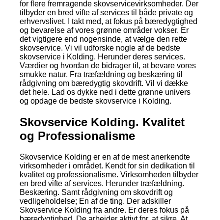
for flere fremragende skovservicevirksomheder. Der
tilbyder en bred vifte af services til både private og
erhvervslivet. I takt med, at fokus på bæredygtighed
og bevarelse af vores grønne områder vokser. Er
det vigtigere end nogensinde, at vælge den rette
skovservice. Vi vil udforske nogle af de bedste
skovservice i Kolding. Herunder deres services.
Værdier og hvordan de bidrager til, at bevare vores
smukke natur. Fra træfældning og beskæring til
rådgivning om bæredygtig skovdrift. Vil vi dække
det hele. Lad os dykke ned i dette grønne univers
og opdage de bedste skovservice i Kolding.
Skovservice Kolding. Kvalitet
og Professionalisme
Skovservice Kolding er en af de mest anerkendte
virksomheder i området. Kendt for sin dedikation til
kvalitet og professionalisme. Virksomheden tilbyder
en bred vifte af services. Herunder træfældning.
Beskæring. Samt rådgivning om skovdrift og
vedligeholdelse; En af de ting. Der adskiller
Skovservice Kolding fra andre. Er deres fokus på
bæredygtighed. De arbejder aktivt for, at sikre. At