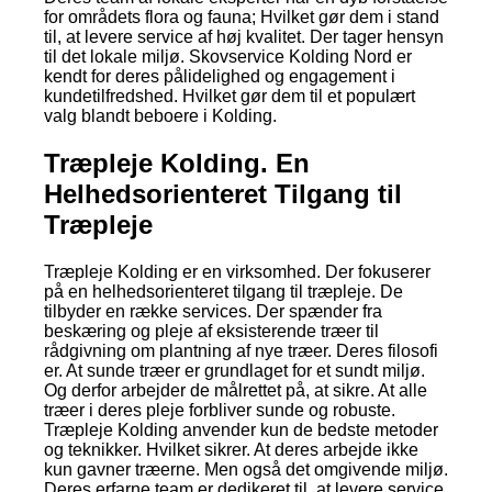
for områdets flora og fauna; Hvilket gør dem i stand
til, at levere service af høj kvalitet. Der tager hensyn
til det lokale miljø. Skovservice Kolding Nord er
kendt for deres pålidelighed og engagement i
kundetilfredshed. Hvilket gør dem til et populært
valg blandt beboere i Kolding.
Træpleje Kolding. En
Helhedsorienteret Tilgang til
Træpleje
Træpleje Kolding er en virksomhed. Der fokuserer
på en helhedsorienteret tilgang til træpleje. De
tilbyder en række services. Der spænder fra
beskæring og pleje af eksisterende træer til
rådgivning om plantning af nye træer. Deres filosofi
er. At sunde træer er grundlaget for et sundt miljø.
Og derfor arbejder de målrettet på, at sikre. At alle
træer i deres pleje forbliver sunde og robuste.
Træpleje Kolding anvender kun de bedste metoder
og teknikker. Hvilket sikrer. At deres arbejde ikke
kun gavner træerne. Men også det omgivende miljø.
Deres erfarne team er dedikeret til, at levere service