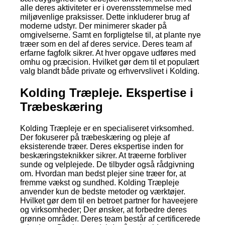
alle deres aktiviteter er i overensstemmelse med
miljøvenlige praksisser. Dette inkluderer brug af
moderne udstyr. Der minimerer skader på
omgivelserne. Samt en forpligtelse til, at plante nye
træer som en del af deres service. Deres team af
erfarne fagfolk sikrer. At hver opgave udføres med
omhu og præcision. Hvilket gør dem til et populært
valg blandt både private og erhvervslivet i Kolding.
Kolding Træpleje. Ekspertise i
Træbeskæring
Kolding Træpleje er en specialiseret virksomhed.
Der fokuserer på træbeskæring og pleje af
eksisterende træer. Deres ekspertise inden for
beskæringsteknikker sikrer. At træerne forbliver
sunde og velplejede. De tilbyder også rådgivning
om. Hvordan man bedst plejer sine træer for, at
fremme vækst og sundhed. Kolding Træpleje
anvender kun de bedste metoder og værktøjer.
Hvilket gør dem til en betroet partner for haveejere
og virksomheder; Der ønsker, at forbedre deres
grønne områder. Deres team består af certificerede