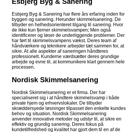
Esbjerg Byg & Sanering
Esbjerg Byg & Sanering har flere års erfaring inden for
byggeri og sanering. Herunder skimmelsanering. De
tilbyder en helhedsorienteret tilgang til sanering. Hvor
de ikke kun fjerner skimmelsvampen; Men også
identificerer og løser de underliggende problemer. Der
har ført til skimmelsvampens vækst. Deres team af
håndværkere og teknikere arbejder tæt sammen for, at
sikre. At alle aspekter af saneringen håndteres
professionelt. Kunderne værdsætter deres grundige
arbejde og evne til, at kommunikere klart gennem hele
processen.
Nordisk Skimmelsanering
Nordisk Skimmelsanering er et firma. Der har
specialiseret sig i at håndtere skimmelsvamp i både
private hjem og erhvervslokaler. De tilbyder
skræddersyede løsninger tilpasset den enkelte kundes
behov og situation. Nordisk Skimmelsanering
anvender innovative metoder og udstyr til, at sikre en
effektiv og grundig sanering. Deres fokus på
kundetilfredshed og kvalitet har gjort dem til en af de