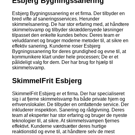
Esbjerg Bygningssanering
Esbjerg Bygningssanering er et firma. Der tilbyder en
bred vifte af saneringsservices. Herunder
skimmelsanering. De har stor erfaring med, at håndtere
skimmelsvamp og tilbyder skræddersyede løsninger
tilpasset den enkelte kundes behov. Deres team er
veluddannet og bruger moderne metoder til, at sikre en
effektiv sanering. Kunderne roser Esbjerg
Bygningssanering for deres grundighed og evne til, at
kommunikere klart under hele processen; De er et
pålideligt valg for dem. Der har brug for hjælp til
skimmelsvamp.
SkimmelFrit Esbjerg
SkimmelFrit Esbjerg er et firma. Der har specialiseret
sig i at fjerne skimmelsvamp fra både private hjem og
erhvervslokaler. De tilbyder en omfattende service. Der
inkluderer inspektion. Sanering og rådgivning. Deres
team af eksperter har stor erfaring og bruger de nyeste
teknologier til, at sikre. At skimmelsvampen fjernes
effektivt. Kunderne værdsætter deres hurtige
reaktionstid og evne til, at håndtere selv de mest