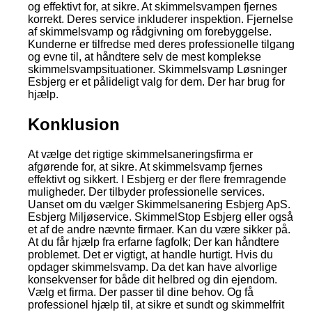
og effektivt for, at sikre. At skimmelsvampen fjernes
korrekt. Deres service inkluderer inspektion. Fjernelse
af skimmelsvamp og rådgivning om forebyggelse.
Kunderne er tilfredse med deres professionelle tilgang
og evne til, at håndtere selv de mest komplekse
skimmelsvampsituationer. Skimmelsvamp Løsninger
Esbjerg er et pålideligt valg for dem. Der har brug for
hjælp.
Konklusion
At vælge det rigtige skimmelsaneringsfirma er
afgørende for, at sikre. At skimmelsvamp fjernes
effektivt og sikkert. I Esbjerg er der flere fremragende
muligheder. Der tilbyder professionelle services.
Uanset om du vælger Skimmelsanering Esbjerg ApS.
Esbjerg Miljøservice. SkimmelStop Esbjerg eller også
et af de andre nævnte firmaer. Kan du være sikker på.
At du får hjælp fra erfarne fagfolk; Der kan håndtere
problemet. Det er vigtigt, at handle hurtigt. Hvis du
opdager skimmelsvamp. Da det kan have alvorlige
konsekvenser for både dit helbred og din ejendom.
Vælg et firma. Der passer til dine behov. Og få
professionel hjælp til, at sikre et sundt og skimmelfrit