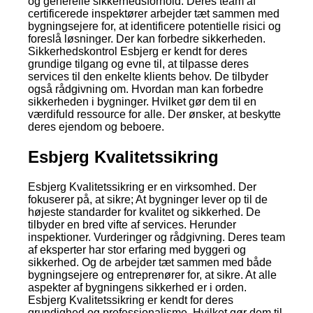
og generelle sikkerhedsforhold. Deres team af
certificerede inspektører arbejder tæt sammen med
bygningsejere for, at identificere potentielle risici og
foreslå løsninger. Der kan forbedre sikkerheden.
Sikkerhedskontrol Esbjerg er kendt for deres
grundige tilgang og evne til, at tilpasse deres
services til den enkelte klients behov. De tilbyder
også rådgivning om. Hvordan man kan forbedre
sikkerheden i bygninger. Hvilket gør dem til en
værdifuld ressource for alle. Der ønsker, at beskytte
deres ejendom og beboere.
Esbjerg Kvalitetssikring
Esbjerg Kvalitetssikring er en virksomhed. Der
fokuserer på, at sikre; At bygninger lever op til de
højeste standarder for kvalitet og sikkerhed. De
tilbyder en bred vifte af services. Herunder
inspektioner. Vurderinger og rådgivning. Deres team
af eksperter har stor erfaring med byggeri og
sikkerhed. Og de arbejder tæt sammen med både
bygningsejere og entreprenører for, at sikre. At alle
aspekter af bygningens sikkerhed er i orden.
Esbjerg Kvalitetssikring er kendt for deres
grundighed og professionalisme. Hvilket gør dem til