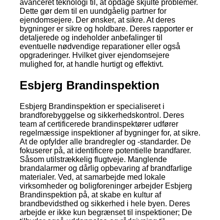
avanceret teknologi til, at opdage skjulte problemer.
Dette gør dem til en uundgåelig partner for
ejendomsejere. Der ønsker, at sikre. At deres
bygninger er sikre og holdbare. Deres rapporter er
detaljerede og indeholder anbefalinger til
eventuelle nødvendige reparationer eller også
opgraderinger. Hvilket giver ejendomsejere
mulighed for, at handle hurtigt og effektivt.
Esbjerg Brandinspektion
Esbjerg Brandinspektion er specialiseret i
brandforebyggelse og sikkerhedskontrol. Deres
team af certificerede brandinspektører udfører
regelmæssige inspektioner af bygninger for, at sikre.
At de opfylder alle brandregler og -standarder. De
fokuserer på, at identificere potentielle brandfarer.
Såsom utilstrækkelig flugtveje. Manglende
brandalarmer og dårlig opbevaring af brandfarlige
materialer. Ved, at samarbejde med lokale
virksomheder og boligforeninger arbejder Esbjerg
Brandinspektion på, at skabe en kultur af
brandbevidsthed og sikkerhed i hele byen. Deres
arbejde er ikke kun begrænset til inspektioner; De