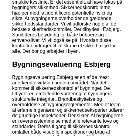
smukke kystlinje. Er det essentielt, at have fokus på
bygningers sikkerhed. Sikkerhedskontrollerne
hjælper med, at identificere potentielle risici og
sikre. At bygningerne overholder de gældende
sikkerhedsstandarder. Vi vil udforske nogle af de
bedste sikkerhedskontroller. Der tilbydes i Esbjerg.
Samt deres betydning for både beboere og
erhvervslivet. Vi vil også se på. Hvordan disse
kontroller bidrager til, at skabe et sikkert miljø for
alle. Der bor og arbejder i byen.
Bygningsevaluering Esbjerg
Bygningsevaluering Esbjerg er en af de mest
anerkendte virksomheder i området. Når det
kommer til sikkerhedskontrol af bygninger. De
tilbyder en omfattende vurdering af bygningers
strukturelle integritet. Brandbeskyttelse og
overholdelse af bygningsreglementer. Med et team
af erfarne ingeniører og sikkerhedseksperter udfører
de grundige inspektioner. Der sikrer. At bygningerne
er i overensstemmelse med alle relevante love og
standarder; Deres tilgang til sikkerhedskontrol
omfatter både visuelle inspektioner og brug af