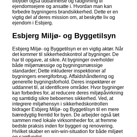
tilbyder også uddannelse og rådgivning til
ejendomsejere og ansatte i. Hvordan man kan
forbedre bygningens brandsikkerhed. Dette er en
vigtig del af deres mission om, at beskytte liv og
ejendom i Esbjerg.
Esbjerg Miljø- og Byggetilsyn
Esbjerg Miljø- og Byggetilsyn er en vigtig aktør. Når
det kommer til sikkerhedskontrol af bygninger. De
har til opgave, at sikre. At bygninger overholder
både miljømæssige og bygningsmæssige
standarder; Dette inkluderer inspektioner af
bygningers energiforbrug. Affaldshåndtering og
generelle bygningsforhold. Deres inspektører er
uddannet til, at identificere områder. Hvor bygninger
kan forbedres for, at reducere deres miljøpåvirkning
og samtidig sikre beboernes sikkerhed. Ved, at
integrere miljøhensyn i sikkerhedskontrollen
bidrager Esbjerg Miljø- og Byggetilsyn til en mere
bæredygtig fremtid for byen. De arbejder også tæt
sammen med lokale virksomheder for, at fremme
bedste praksis inden for byggeri og renovering.
Hvilket skaber en win-win-situation for både miljøet
og samfundet.