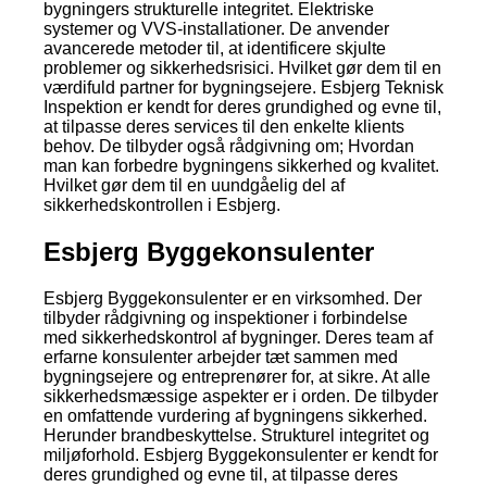
bygningers strukturelle integritet. Elektriske
systemer og VVS-installationer. De anvender
avancerede metoder til, at identificere skjulte
problemer og sikkerhedsrisici. Hvilket gør dem til en
værdifuld partner for bygningsejere. Esbjerg Teknisk
Inspektion er kendt for deres grundighed og evne til,
at tilpasse deres services til den enkelte klients
behov. De tilbyder også rådgivning om; Hvordan
man kan forbedre bygningens sikkerhed og kvalitet.
Hvilket gør dem til en uundgåelig del af
sikkerhedskontrollen i Esbjerg.
Esbjerg Byggekonsulenter
Esbjerg Byggekonsulenter er en virksomhed. Der
tilbyder rådgivning og inspektioner i forbindelse
med sikkerhedskontrol af bygninger. Deres team af
erfarne konsulenter arbejder tæt sammen med
bygningsejere og entreprenører for, at sikre. At alle
sikkerhedsmæssige aspekter er i orden. De tilbyder
en omfattende vurdering af bygningens sikkerhed.
Herunder brandbeskyttelse. Strukturel integritet og
miljøforhold. Esbjerg Byggekonsulenter er kendt for
deres grundighed og evne til, at tilpasse deres